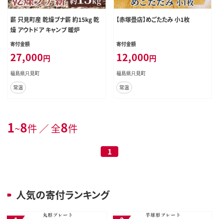
薪 只見町産 乾燥ブナ薪 約15kg 乾
【赤塚畳店】めごたたみ 小1枚
燥 アウトドア キャンプ 暖炉
寄付金額
寄付金額
27,000
12,000
円
円
福島県只見町
福島県只見町
常温
常温
1
8
8
~
件 ／ 全
件
1
人気の寄付ランキング