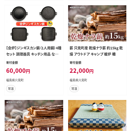
【会炉】ジンギスカン鍋（1人用鍋）4種
薪 只見町産 乾燥ナラ薪 約15kg 乾
セット 調理器具 キッチン用品 なべ
燥 アウトドア キャンプ 暖炉 楢
マトン ラム 焼肉 ガス IH シーズヒー
寄付金額
寄付金額
ター ラジェントヒーター
60,000
22,000
円
円
福島県只見町
福島県只見町
常温
常温