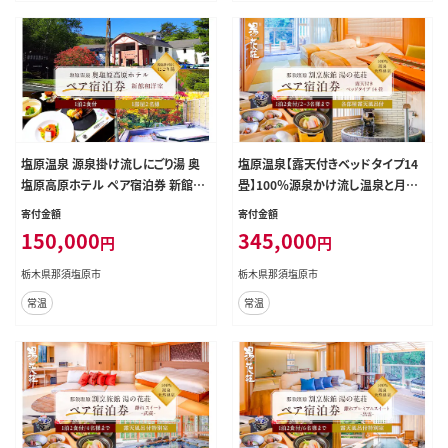
塩原温泉 源泉掛け流しにごり湯 奥
塩原温泉【露天付きベッドタイプ14
塩原高原ホテル ペア宿泊券 新館和
畳】100％源泉かけ流し温泉と月替り
洋室 （１泊２食付） ns016-002
のこだわり懐石コース1泊2食付き・
寄付金額
寄付金額
ペア宿泊券【割烹旅館湯の花荘】 ns
150,000
345,000
円
円
014-003
栃木県那須塩原市
栃木県那須塩原市
常温
常温