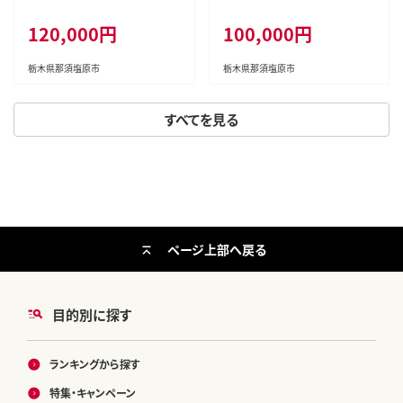
下藤屋 特選とちぎ和牛しゃぶし
本館モダン和室（１泊２食付） ns
120,000円
100,000円
ゃぶプラン ふるさと納税ペア宿
016-001
泊利用券(1泊2食付き) 36,000
円券【 旅行 体験・チケット 栃木
栃木県那須塩原市
栃木県那須塩原市
県 那須塩原市 】 ns018-001
すべてを見る
ページ上部へ戻る
目的別に探す
ランキングから探す
特集・キャンペーン