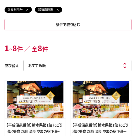
温泉利用券
那須塩原市
条件で絞り込む
1
8
8
~
件 ／ 全
件
並び替え
【平成温泉番付】栃木県第1位 にごり
【平成温泉番付】栃木県第1位 にごり
湯と美食 塩原温泉 やまの宿下藤屋
湯と美食 塩原温泉 やまの宿下藤屋