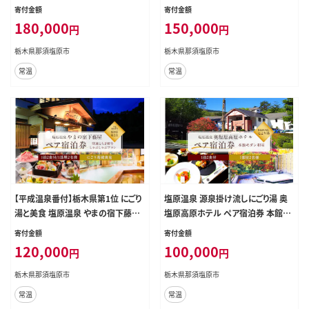
特別室宿泊プラン ふるさと納税ペア
とちぎ和牛ヒレステーキとサーロイン
寄付金額
寄付金額
宿泊利用券(1泊2食付き) 54,000円
ステーキ食べ較べプラン ふるさと納
180,000
150,000
円
円
券【 旅行 体験・チケット 栃木県 那須
税ペア宿泊利用券(1泊2食付き) 45,
塩原市 】 ns018-003
000円券【 旅行 体験・チケット 栃木
栃木県那須塩原市
栃木県那須塩原市
県 那須塩原市 】 ns018-002
常温
常温
【平成温泉番付】栃木県第1位 にごり
塩原温泉 源泉掛け流しにごり湯 奥
湯と美食 塩原温泉 やまの宿下藤屋
塩原高原ホテル ペア宿泊券 本館モ
特選とちぎ和牛しゃぶしゃぶプラン
ダン和室（１泊２食付） ns016-001
寄付金額
寄付金額
ふるさと納税ペア宿泊利用券(1泊2
120,000
100,000
円
円
食付き) 36,000円券【 旅行 体験・チ
ケット 栃木県 那須塩原市 】 ns018-
栃木県那須塩原市
栃木県那須塩原市
001
常温
常温