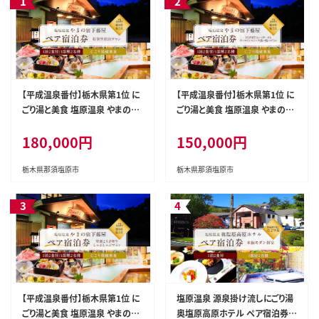
【平成温泉番付】栃木県第1位 に
【平成温泉番付】栃木県第1位 に
ごり湯と美食 塩原温泉 やまの宿
ごり湯と美食 塩原温泉 やまの宿
下藤屋 特別室宿泊プラン ふるさ
下藤屋 とちぎ和牛ヒレステーキ
180,000円
150,000円
と納税ペア宿泊利用券(1泊2食
とサーロインステーキ食べ較べ
付き) 54,000円券【 旅行 体験・
プラン ふるさと納税ペア宿泊利
チケット 栃木県 那須塩原市 】 n
用券(1泊2食付き) 45,000円券【
栃木県那須塩原市
栃木県那須塩原市
s018-003
旅行 体験・チケット 栃木県 那須
塩原市 】 ns018-002
【平成温泉番付】栃木県第1位 に
塩原温泉 源泉掛け流しにごり湯
ごり湯と美食 塩原温泉 やまの宿
奥塩原高原ホテル ペア宿泊券