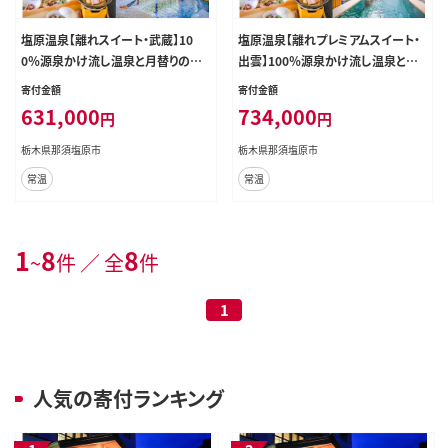
塩原温泉【離れスイート・武蔵】10
塩原温泉【離れプレミアムスイート・
0％源泉かけ流し温泉と月替りのこ
出雲】100％源泉かけ流し温泉と月
だわり懐石コース1泊2食付き・ペア
替りのこだわり懐石コース1泊2食付
寄付金額
寄付金額
宿泊券【割烹旅館湯の花荘】 ns014-
き・ペア宿泊券【割烹旅館湯の花荘】
631,000
734,000
円
円
002
ns014-001
栃木県那須塩原市
栃木県那須塩原市
常温
常温
1
8
8
~
件 ／ 全
件
1
人気の寄付ランキング