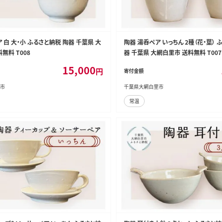
 白 大・小 ふるさと納税 陶器 千葉県 大
陶器 湯呑ペア いっちん 2種（花・葉） 
無料 T008
器 千葉県 大網白里市 送料無料 T007
15,000
円
寄付金額
市
千葉県大網白里市
常温