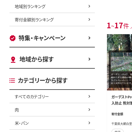
地域別ランキング
寄付金額別ランキング
1
17
~
件 
特集・キャンペーン
地域から探す
カテゴリーから探す
すべてのカテゴリー
ガーデストPr
入防止 熊対
肉
シカ対策 猫除
寄付金額
里市 送料無料
米・パン
千葉県大網白里