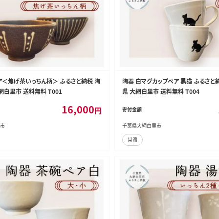
ア＜焦げ茶いっちん柄＞ ふるさと納税 陶
陶器 白マグカップペア 黒猫 ふるさと
網白里市 送料無料 T001
県 大網白里市 送料無料 T004
16,000
円
寄付金額
市
千葉県大網白里市
常温