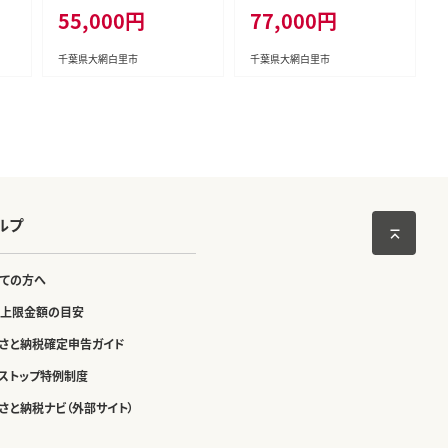
55,000円
77,000円
策
対策 イノシシ対策 シカ対策
対策 イノシシ対策 シカ対策
除
鹿対策 猫除け 猫よけ 犬除
鹿対策 猫除け 猫よけ 犬除
里
け 犬よけ 千葉県 大網白里
け 犬よけ 千葉県 大網白里
千葉県大網白里市
千葉県大網白里市
市 送料無料 AK004
市 送料無料 AK005
ルプ
ての方へ
上限金額の目安
さと納税確定申告ガイド
ストップ特例制度
さと納税ナビ（外部サイト）