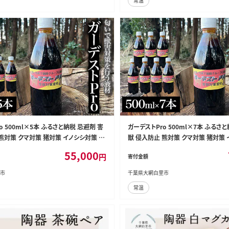
常温
o 500ml×5本 ふるさと納税 忌避剤 害
ガーデストPro 500ml×7本 ふるさ
熊対策 クマ対策 猪対策 イノシシ対策 シ
獣 侵入防止 熊対策 クマ対策 猪対策 
 猫除け 猫よけ 犬除け 犬よけ 千葉県
カ対策 鹿対策 猫除け 猫よけ 犬除け 
55,000
円
寄付金額
料無料 AK004
大網白里市 送料無料 AK005
市
千葉県大網白里市
常温