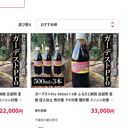
並び替え
と納税 忌避剤 害
ガーデストPro 500ml×3本 ふるさと納税 忌避剤 害
イノシシ対策 シ
獣 侵入防止 熊対策 クマ対策 猪対策 イノシシ対策 シ
犬よけ 千葉県
カ対策 鹿対策 猫除け 猫よけ 犬除け 犬よけ 千葉県
22,000
33,000
円
円
寄付金額
大網白里市 送料無料 AK003
千葉県大網白里市