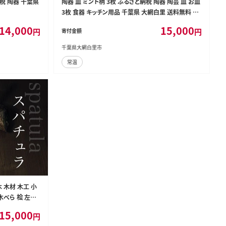
税 陶器 千葉県
陶器 皿 ミント柄 3枚 ふるさと納税 陶器 陶芸 皿 お皿
3枚 食器 キッチン用品 千葉県 大網白里 送料無料 T0
12
14,000
15,000
円
円
寄付金額
千葉県大網白里市
常温
 木材 木工 小
木べら 桧 左
15,000
円