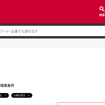
検索
み検索条件
品
大網白里市