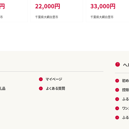
0円
22,000円
33,000円
 鹿対策 シカ対
対策 イノシシ対策 シカ対策
対策 イノシシ対策 シカ対
よけ 犬除け 犬
鹿対策 猫除け 猫よけ 犬除
鹿対策 猫除け 猫よけ 犬
大網白里市 送
け 犬よけ 千葉県 大網白里
け 犬よけ 千葉県 大網白
市
千葉県大網白里市
千葉県大網白里市
1
市 送料無料 AK002
市 送料無料 AK003
ヘ
マイページ
初め
礼品
よくある質問
控除
ふる
ワン
ふる