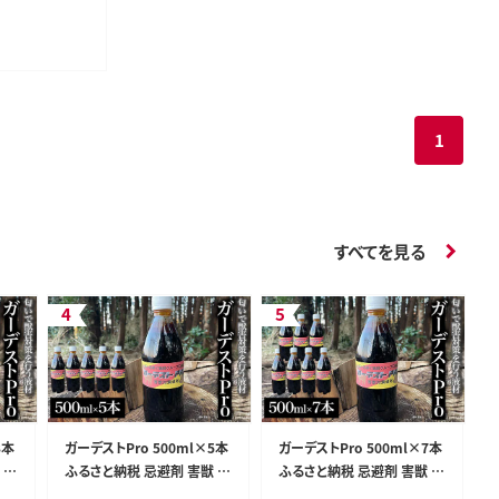
1
すべてを見る
3本
ガーデストPro 500ml×5本
ガーデストPro 500ml×7本
 侵
ふるさと納税 忌避剤 害獣 侵
ふるさと納税 忌避剤 害獣 侵
猪
入防止 熊対策 クマ対策 猪
入防止 熊対策 クマ対策 猪