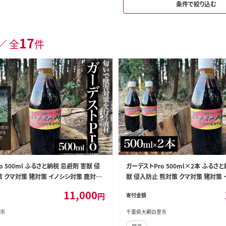
条件で絞り込む
17
／ 全
件
o 500ml ふるさと納税 忌避剤 害獣 侵
ガーデストPro 500ml×2本 ふるさ
策 クマ対策 猪対策 イノシシ対策 鹿対策
獣 侵入防止 熊対策 クマ対策 猪対策 
け 猫よけ 犬除け 犬よけ 千葉県 大網白
カ対策 鹿対策 猫除け 猫よけ 犬除け 
11,000
円
寄付金額
 AK001
大網白里市 送料無料 AK002
市
千葉県大網白里市