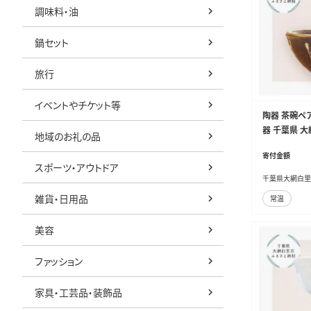
調味料・油
鍋セット
旅行
イベントやチケット等
陶器 茶碗ペ
器 千葉県 大
地域のお礼の品
寄付金額
スポーツ・アウトドア
千葉県大網白里
雑貨・日用品
常温
美容
ファッション
家具・工芸品・装飾品