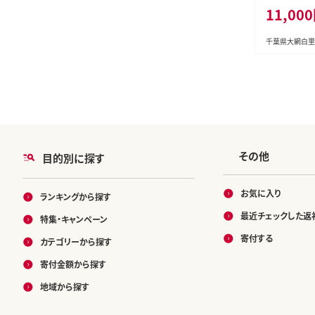
11,00
イノシシ対策
策 猫除け 猫
よけ 千葉県 
千葉県大網白里
料無料 AK00
その他
目的別に探す
お気に入り
ランキングから探す
最近チェックした返
特集・キャンペーン
寄付する
カテゴリーから探す
寄付金額から探す
地域から探す