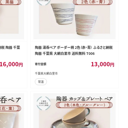
納税 陶器 千葉
陶器 湯呑ペア ボーダー柄 2色（赤・青） ふるさと納税
陶器 千葉県 大網白里市 送料無料 T006
16,000
13,000
円
円
寄付金額
千葉県大網白里市
常温