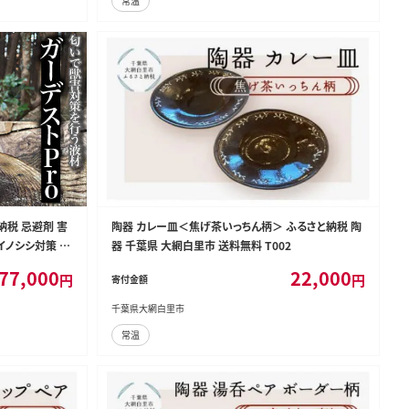
常温
と納税 忌避剤 害
陶器 カレー皿＜焦げ茶いっちん柄＞ ふるさと納税 陶
イノシシ対策 シ
器 千葉県 大網白里市 送料無料 T002
犬よけ 千葉県
77,000
22,000
円
円
寄付金額
千葉県大網白里市
常温