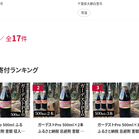
市
千葉県大網白里市
常温
17
／ 全
件
寄付ランキング
 500ml ふる
ガーデストPro 500ml×2本
ガーデストPro 500ml×
剤 害獣 侵入防
ふるさと納税 忌避剤 害獣 侵
ふるさと納税 忌避剤 害獣
マ対策 猪対策
入防止 熊対策 クマ対策 猪
入防止 熊対策 クマ対策 