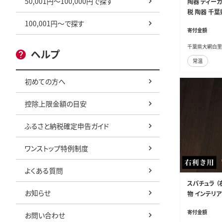
50,001円～100,000円で探す
陶器 ティー
税 陶器 千葉
100,001円～で探す
寄付金額
千葉県大網白里
ヘルプ
常温
初めての方へ
控除上限金額の目安
ふるさと納税確定申告ガイド
ワンストップ特例制度
よくある質問
スパチュラ （
お知らせ
物 インテリア
（左）利き 千
寄付金額
お問い合わせ