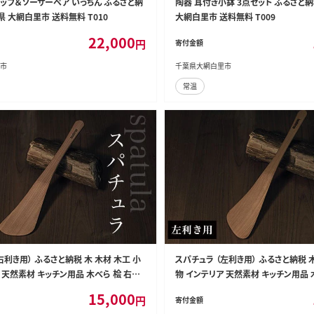
カップ＆ソーサーペア いっちん ふるさと納
陶器 耳付き小鉢 3点セット ふるさと納
県 大網白里市 送料無料 T010
大網白里市 送料無料 T009
22,000
円
寄付金額
市
千葉県大網白里市
常温
右利き用） ふるさと納税 木 木材 木工 小
スパチュラ （左利き用） ふるさと納税 木
 天然素材 キッチン用品 木べら 桧 右
物 インテリア 天然素材 キッチン用品 
葉県 大網白里市 AO001
（右）利き 千葉県 大網白里市 AO002
15,000
円
寄付金額