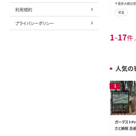
千葉県大網白里
利用規約
常温
プライバシーポリシー
1
17
~
件 
人気の
ガーデストPro
さと納税 忌避
止 熊対策 ク