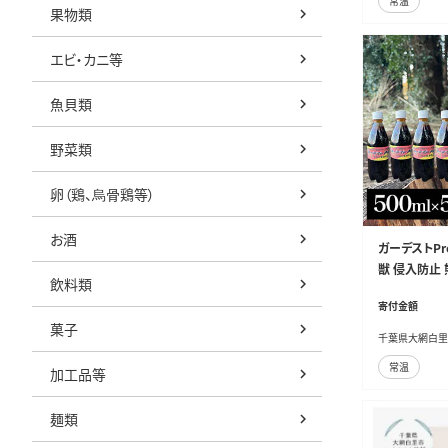
常温
果物類
エビ・カニ等
魚貝類
野菜類
卵（鶏、烏骨鶏等）
お酒
ガーデストPr
獣 侵入防止 
飲料類
カ対策 鹿対策
寄付金額
大網白里市 送
菓子
千葉県大網白里
常温
加工品等
麺類