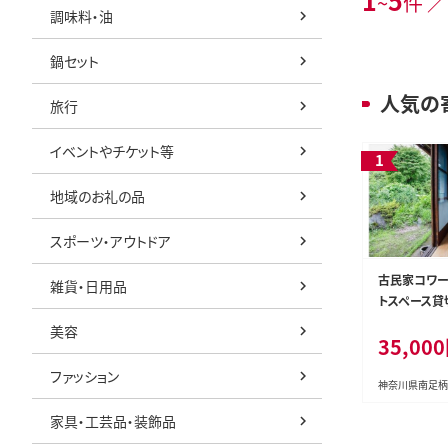
1
5
~
件 ／
調味料・油
鍋セット
人気の
旅行
イベントやチケット等
地域のお礼の品
スポーツ・アウトドア
古民家コワー
雑貨・日用品
トスペース貸
県 南足柄市 
美容
35,00
ファッション
神奈川県南足柄
家具・工芸品・装飾品