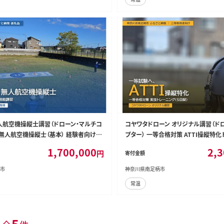
人航空機操縦士講習（ドローン・マルチコ
コヤワタドローン オリジナル講習（ド
等無人航空機操縦士（基本） 経験者向け【
プター） 一等合格対策 ATTI操縦特化
利用券 神奈川県 南足柄市 】
等取得者向け（5日間）【 習い事 資格 
1,700,000
2,3
円
寄付金額
南足柄市 】
市
神奈川県南足柄市
常温