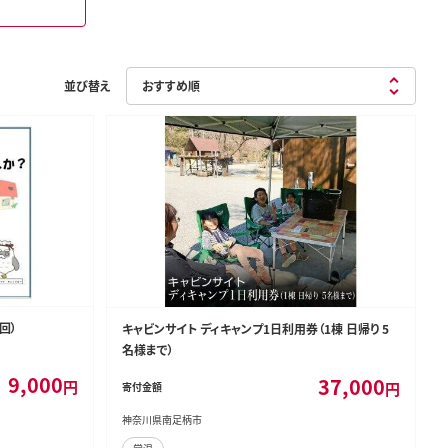
並び替え
回）
キャビンサイト ディキャンプ1日利用券（1棟 日帰り 5
名様まで）
9,000
37,000
円
円
寄付金額
神奈川県南足柄市