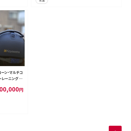
常温
ローン・マルチコ
トレーニング 二
利用券 神奈川県
00,000
円