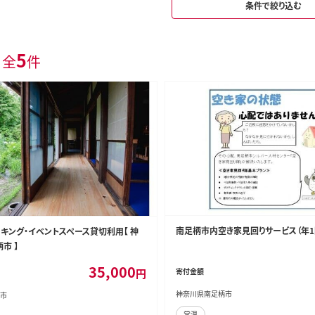
条件で絞り込む
5
 全
件
南足柄市内空き家見回りサービス（年1
キング・イベントスペース貸切利用【 神
市 】
35,000
円
寄付金額
神奈川県南足柄市
市
常温