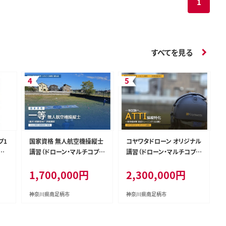
1
すべてを見る
プ1
国家資格 無人航空機操縦士
コヤワタドローン オリジナル
様
講習（ドローン・マルチコプタ
講習（ドローン・マルチコプタ
ー） 一等無人航空機操縦士
ー） 一等合格対策 ATTI操縦
1,700,000円
2,300,000円
（基本） 経験者向け【 習い事
特化トレーニング 二等取得
資格 利用券 神奈川県 南足
者向け（5日間）【 習い事 資
柄市 】
格 利用券 神奈川県 南足柄
神奈川県南足柄市
神奈川県南足柄市
市 】