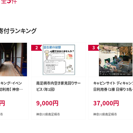
5
 全
件
寄付ランキング
キング・イベン
南足柄市内空き家見回りサー
キャビンサイト ディキャン
切利用【 神奈川
ビス（年1回）
日利用券（1棟 日帰り 5名
】
まで）
0円
9,000円
37,000円
市
神奈川県南足柄市
神奈川県南足柄市