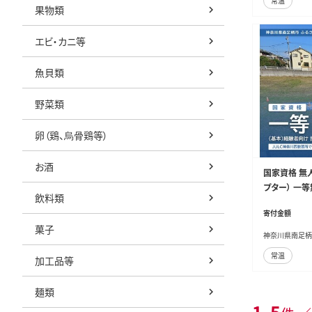
常温
果物類
エビ・カニ等
魚貝類
野菜類
卵（鶏、烏骨鶏等）
お酒
国家資格 無
プター） 一
飲料類
習い事 資格 
寄付金額
菓子
神奈川県南足柄
常温
加工品等
麺類