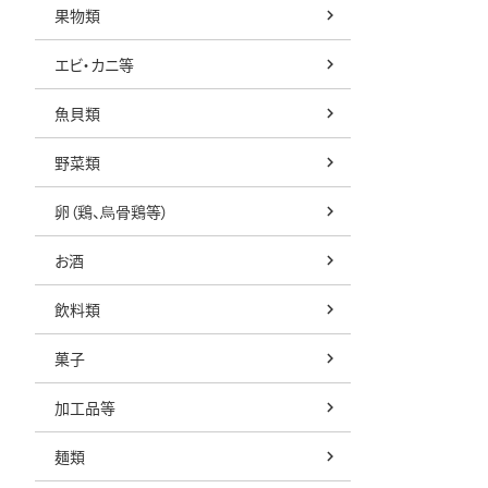
果物類
エビ・カニ等
魚貝類
野菜類
卵（鶏、烏骨鶏等）
お酒
飲料類
菓子
加工品等
麺類