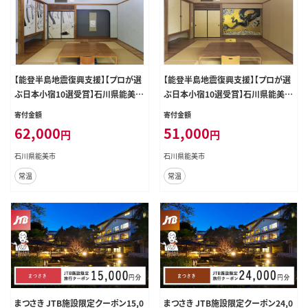
【能登半島地震復興支援】【プロが選
【能登半島地震復興支援】【プロが選
ぶ日本小宿10選受賞】石川県能美市
ぶ日本小宿10選受賞】石川県能美市
九谷ステイ 1泊2名様（和室）朝食付
九谷ステイ 1泊1名様（和室）朝・夕食
寄付金額
寄付金額
き宿泊券
付き宿泊券
62,000
51,000
円
円
石川県能美市
石川県能美市
常温
常温
まつさき JTB施設限定クーポン15,0
まつさき JTB施設限定クーポン24,0