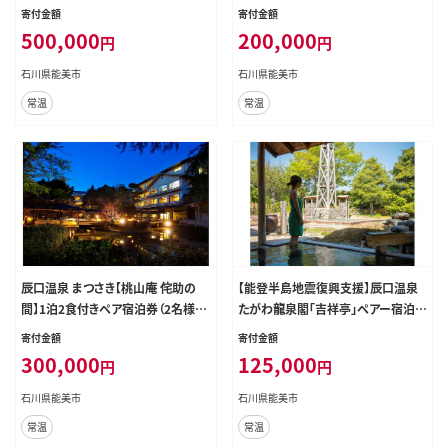
泉露天風呂＋温泉内風呂付（和室ま
ニットバス付（和室）
寄付金額
寄付金額
たはベッド付）
500,000
200,000
円
円
石川県能美市
石川県能美市
常温
常温
辰口温泉 まつさき【桃山庵 侘助の
【能登半島地震復興支援】辰口温泉
間】1泊2食付きペア宿泊券（2名様
たがわ龍泉閣「吉祥亭」ペアー宿泊
分） 温泉半露天風呂付（和洋室）
券
寄付金額
寄付金額
300,000
125,000
円
円
石川県能美市
石川県能美市
常温
常温