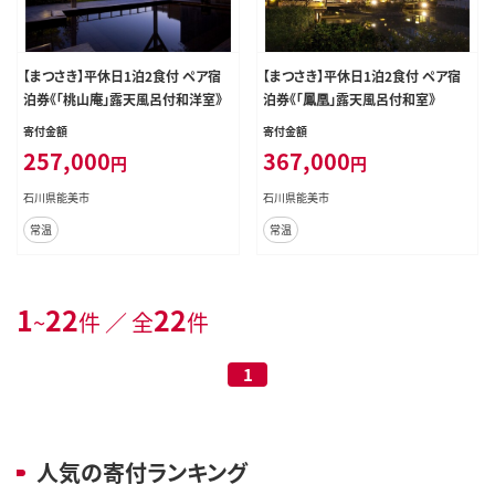
【まつさき】平休日1泊2食付 ペア宿
【まつさき】平休日1泊2食付 ペア宿
泊券《「桃山庵」露天風呂付和洋室》
泊券《「鳳凰」露天風呂付和室》
寄付金額
寄付金額
257,000
367,000
円
円
石川県能美市
石川県能美市
常温
常温
1
22
22
~
件 ／ 全
件
1
人気の寄付ランキング