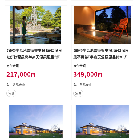
【能登半島地震復興支援】辰口温泉
【能登半島地震復興支援】辰口温泉
たがわ龍泉閣半露天温泉風呂付「椿
旅亭萬葉「半露天温泉風呂付メゾネ
苑」ペアー宿泊券
ットタイプ」ペアー宿泊券
寄付金額
寄付金額
217,000
349,000
円
円
石川県能美市
石川県能美市
常温
常温