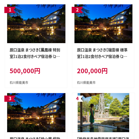
辰口温泉 まつさき【鳳凰棟 特別
辰口温泉 まつさき【瑞雲棟 標準
室】1泊2食付きペア宿泊券（2名
室】1泊2食付きペア宿泊券（2名
様分） 温泉露天風呂＋温泉内風
様分） ユニットバス付（和室）
500,000円
200,000円
呂付（和室またはベッド付）
石川県能美市
石川県能美市
辰口温泉 まつさき【桃山庵 侘助
【能登半島地震復興支援】辰口温