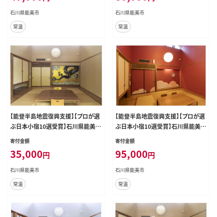
石川県能美市
石川県能美市
常温
常温
【能登半島地震復興支援】【プロが選
【能登半島地震復興支援】【プロが選
ぶ日本小宿10選受賞】石川県能美市
ぶ日本小宿10選受賞】石川県能美市
九谷ステイ 1泊1名様（和室）朝食付
九谷ステイ 1泊2名様（和室）朝・夕食
寄付金額
寄付金額
き宿泊券
付宿泊券
35,000
95,000
円
円
石川県能美市
石川県能美市
常温
常温