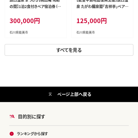
の間】1泊2食付きペア宿泊券（2
泉 たがわ龍泉閣「吉祥亭」ペアー
名様分） 温泉半露天風呂付（和
宿泊券
300,000円
125,000円
洋室）
石川県能美市
石川県能美市
すべてを見る
ページ上部へ戻る
目的別に探す
ランキングから探す