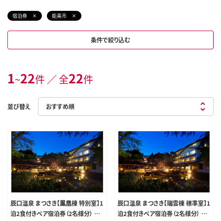
宿泊券
能美市
条件で絞り込む
1
22
22
~
件 ／ 全
件
並び替え
辰口温泉 まつさき【鳳凰棟 特別室】1
辰口温泉 まつさき【瑞雲棟 標準室】1
泊2食付きペア宿泊券（2名様分） 温
泊2食付きペア宿泊券（2名様分） ユ