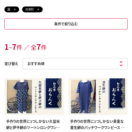
服
河津町
条件で絞り込む
1
7
7
~
件 ／ 全
件
並び替え
手作りの世界に1つしかない久留米
手作りの世界に1つしかない貴重な
絣と伊予絣のツートンロングワンピ
書生絣のパッチワークワンピース フ