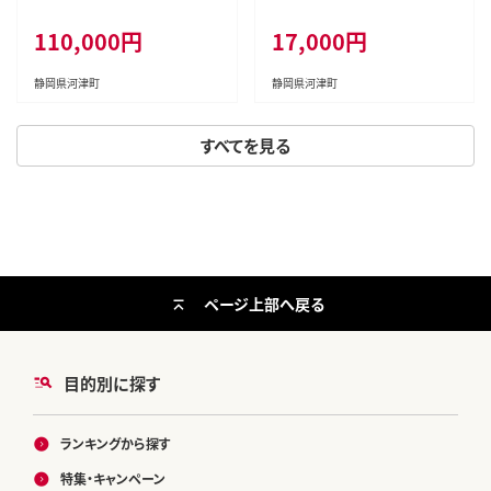
パンツ、半袖ブラウス) ファッショ
ス 服 洋服 女性 レディース ロン
110,000円
17,000円
ン
グ ロングスカート 涼しい 静岡
静岡県 河津 河津町
静岡県河津町
静岡県河津町
すべてを見る
ページ上部へ戻る
目的別に探す
ランキングから探す
特集・キャンペーン