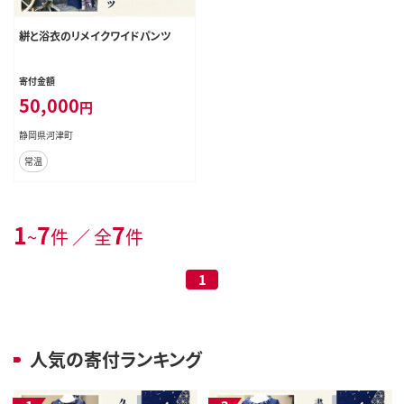
絣と浴衣のリメイクワイドパンツ
寄付金額
50,000
円
静岡県河津町
常温
1
7
7
~
件 ／ 全
件
1
人気の寄付ランキング