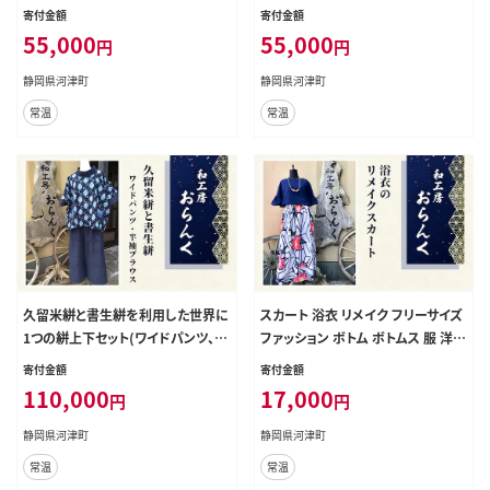
ース ファッション
ァッション
寄付金額
寄付金額
55,000
55,000
円
円
静岡県河津町
静岡県河津町
常温
常温
久留米絣と書生絣を利用した世界に
スカート 浴衣 リメイク フリーサイズ
1つの絣上下セット(ワイドパンツ、半
ファッション ボトム ボトムス 服 洋服
袖ブラウス) ファッション
女性 レディース ロング ロングスカ
寄付金額
寄付金額
ート 涼しい 静岡 静岡県 河津 河津
110,000
17,000
円
円
町
静岡県河津町
静岡県河津町
常温
常温