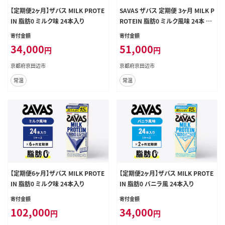
【定期便2ヶ月】ザバス MILK PROTE
SAVAS ザバス 定期便 3ヶ月 MILK P
IN 脂肪0 ミルク味 24本入り
ROTEIN 脂肪0 ミルク風味 24本 プ
ロテイン ザバスプロテイン ミルクプ
寄付金額
寄付金額
ロテイン ドリンク 飲み物 運動後の
34,000
51,000
円
円
水分補給 プロテインドリンク 飲みや
すい 運動 スポーツ 3回 お楽しみ 京
京都府京田辺市
京都府京田辺市
都 京都府 京田辺市
常温
常温
【定期便6ヶ月】ザバス MILK PROTE
【定期便2ヶ月】ザバス MILK PROTE
IN 脂肪0 ミルク味 24本入り
IN 脂肪0 バニラ風 24本入り
寄付金額
寄付金額
102,000
34,000
円
円