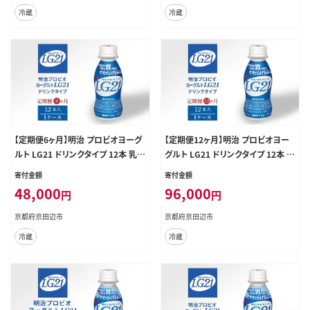
冷蔵
冷蔵
【定期便6ヶ月】明治 プロビオヨーグ
【定期便12ヶ月】明治 プロビオヨー
ルト LG21 ドリンクタイプ 12本 乳
グルト LG21 ドリンクタイプ 12本 乳
酸菌 機能性表示食品 飲むヨーグル
酸菌 機能性表示食品 飲むヨーグル
寄付金額
寄付金額
ト 飲み物 飲料 健康食品 健康 ヨー
ト 飲み物 飲料 健康食品 健康 ヨー
48,000
96,000
円
円
グルト飲料 乳酸菌飲料 冷蔵 京都
グルト飲料 乳酸菌飲料 冷蔵 京都
京都府京田辺市
京都府京田辺市
冷蔵
冷蔵