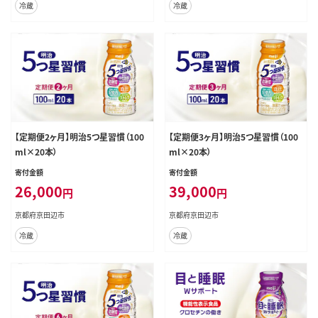
冷蔵
冷蔵
【定期便2ヶ月】明治5つ星習慣（100
【定期便3ヶ月】明治5つ星習慣（100
ml×20本）
ml×20本）
寄付金額
寄付金額
26,000
39,000
円
円
京都府京田辺市
京都府京田辺市
冷蔵
冷蔵