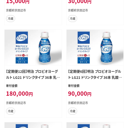
15,000
30,000
円
円
飲料 冷蔵 京都
ルト飲料 乳酸菌飲料 冷蔵 京都
京都府京田辺市
京都府京田辺市
冷蔵
冷蔵
【定期便12回】明治 プロビオヨーグ
【定期便6回】明治 プロビオヨーグル
ルト LG21 ドリンクタイプ 36本 乳
ト LG21 ドリンクタイプ 36本 乳酸
酸菌 機能性表示食品 飲むヨーグル
菌 機能性表示食品 飲むヨーグルト
寄付金額
寄付金額
ト 飲み物 飲料 健康食品 健康 ヨー
飲み物 飲料 健康食品 健康 ヨーグ
180,000
90,000
円
円
グルト飲料 乳酸菌飲料 冷蔵 京都
ルト飲料 乳酸菌飲料 冷蔵 京都
京都府京田辺市
京都府京田辺市
冷蔵
冷蔵