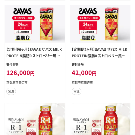
【定期便6ヶ月】SAVAS ザバス MILK
【定期便2ヶ月】SAVAS ザバス MILK
PROTEIN脂肪0 ストロベリー風味 2
PROTEIN脂肪0 ストロベリー風味 2
4本
4本
寄付金額
寄付金額
126,000
42,000
円
円
京都府京田辺市
京都府京田辺市
常温
常温