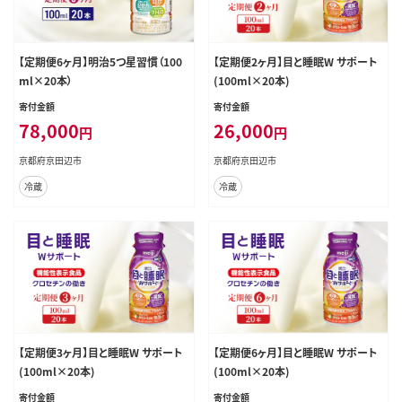
【定期便6ヶ月】明治5つ星習慣（100
【定期便2ヶ月】目と睡眠W サポート
ml×20本）
(100ml×20本)
寄付金額
寄付金額
78,000
26,000
円
円
京都府京田辺市
京都府京田辺市
冷蔵
冷蔵
【定期便3ヶ月】目と睡眠W サポート
【定期便6ヶ月】目と睡眠W サポート
(100ml×20本)
(100ml×20本)
寄付金額
寄付金額