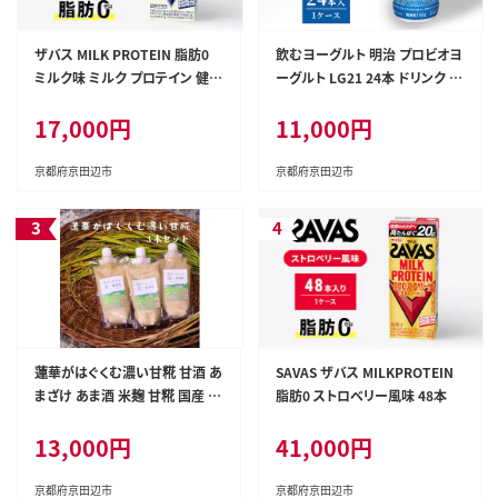
ザバス MILK PROTEIN 脂肪0
飲むヨーグルト 明治 プロビオヨ
ミルク味 ミルク プロテイン 健康
ーグルト LG21 24本 ドリンク タ
食品 飲料 ドリンク ミルク SAVA
イプ 乳酸菌 機能性表示食品 ド
17,000円
11,000円
S
リンクヨーグルト ヨーグルトド
リンク ヨーグルト 飲み物 飲料
ジュース 健康食品 健康 ヨーグ
京都府京田辺市
京都府京田辺市
ルト飲料 乳酸菌飲料 乳飲料 冷
蔵 冷蔵配送 京田辺市
蓮華がはぐくむ濃い甘糀 甘酒 あ
SAVAS ザバス MILKPROTEIN
まざけ あま酒 米麹 甘糀 国産 お
脂肪0 ストロベリー風味 48本
米100％ ノンアルコール 砂糖不
13,000円
41,000円
使用 無添加 京田辺市 京都
京都府京田辺市
京都府京田辺市