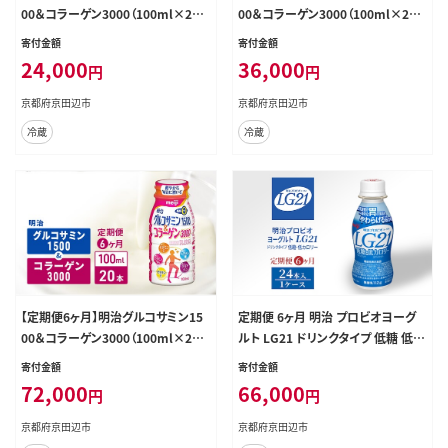
00＆コラーゲン3000（100ml×20
00＆コラーゲン3000（100ml×20
本）
本）
寄付金額
寄付金額
24,000
36,000
円
円
京都府京田辺市
京都府京田辺市
冷蔵
冷蔵
【定期便6ヶ月】明治グルコサミン15
定期便 6ヶ月 明治 プロビオヨーグ
00＆コラーゲン3000（100ml×20
ルト LG21 ドリンクタイプ 低糖 低カ
本）
ロリー 24本 ヨーグルトドリンク 飲
寄付金額
寄付金額
むヨーグルト ドリンク 飲み物 乳酸
72,000
66,000
円
円
菌 乳酸菌飲料 乳酸菌ドリンク 6回
半年 お楽しみ 京都 京都府 京田辺
京都府京田辺市
京都府京田辺市
市