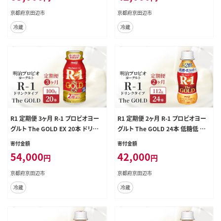
健康食品 健康 R1ドリンク 乳酸菌飲
健康食品 健康 R1ドリンク 乳酸菌飲
京都府京田辺市
京都府京田辺市
料 冷蔵 京都 定期 3回
料 冷蔵 京都 定期 2回
冷蔵
冷蔵
R1 定期便 3ヶ月 R-1 プロビオヨー
R1 定期便 2ヶ月 R-1 プロビオヨー
グルト The GOLD EX 20本 ドリンク
グルト The GOLD 24本 低糖低 カ
タイプ 明治 飲むヨーグルト 乳酸菌
ロリー ドリンク タイプ 明治 飲むヨ
寄付金額
寄付金額
ドリンクヨーグルト ヨーグルトドリ
ーグルト 乳酸菌 ドリンクヨーグルト
54,000
42,000
円
円
ンク ヨーグルト 飲み物 飲料 ジュー
ヨーグルトドリンク ヨーグルト 飲み
ス 健康食品 健康 R1ドリンク 乳酸菌
物 飲料 健康食品 健康 R1ドリンク
京都府京田辺市
京都府京田辺市
飲料 冷蔵 定期 3回
乳酸菌飲料 冷蔵 定期 2回
冷蔵
冷蔵