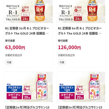
R1 定期便 3ヶ月 R-1 プロビオヨー
R1 定期便 6ヶ月 R-1 プロビオヨー
グルト The GOLD 24本 低糖低 カ
グルト The GOLD 24本 低糖低 カ
ロリー ドリンク タイプ 明治 飲むヨ
ロリー ドリンク タイプ 明治 飲むヨ
寄付金額
寄付金額
ーグルト 乳酸菌 ドリンクヨーグルト
ーグルト 乳酸菌 ドリンクヨーグルト
63,000
126,000
円
円
ヨーグルトドリンク ヨーグルト 飲み
ヨーグルトドリンク ヨーグルト 飲み
物 飲料 健康食品 健康 R1ドリンク
物 飲料 健康食品 健康 R1ドリンク
京都府京田辺市
京都府京田辺市
乳酸菌飲料 冷蔵 定期 3回
乳酸菌飲料 冷蔵 定期 6回
冷蔵
冷蔵
【定期便2ヶ月】明治グルコサミン15
【定期便3ヶ月】明治グルコサミン15