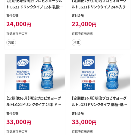
【定期便3回】明治 プロビオヨーグル
【定期便2ヶ月】明治プロビオヨーグ
ト LG21 ドリンクタイプ 12本 乳酸
ルトLG21ドリンクタイプ 24本入り L
菌 機能性表示食品 飲むヨーグルト
G21 乳酸菌 機能性表示食品 定期便
寄付金額
寄付金額
飲み物 飲料 健康食品 健康 ヨーグ
2回 ドリンクタイプ 健康 習慣 胃の
24,000
22,000
円
円
ルト飲料 乳酸菌飲料 冷蔵 京都
負担に
京都府京田辺市
京都府京田辺市
冷蔵
冷蔵
【定期便3ヶ月】明治プロビオヨーグ
【定期便3ヶ月】明治プロビオヨーグ
ルトLG21ドリンクタイプ 24本 ドリ
ルトLG21ドリンクタイプ 低糖・低カ
ンク タイプ 乳酸菌 機能性表示食品
ロリー 24本 低糖 低カロリー ドリン
寄付金額
寄付金額
ドリンクヨーグルト 飲み物 飲料 健
ク タイプ 乳酸菌 機能性表示食品 ド
33,000
33,000
円
円
康食品 健康 ヨーグルト飲料 乳酸菌
リンクヨーグルト 健康食品 健康 乳
飲料 乳飲料 冷蔵 冷蔵配送 京都
酸菌飲料 乳飲料 冷蔵 冷蔵配送
京都府京田辺市
京都府京田辺市