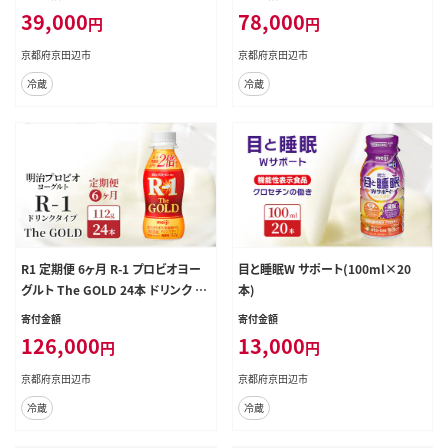
39,000
78,000
円
円
京都府京田辺市
京都府京田辺市
冷蔵
冷蔵
R1 定期便 6ヶ月 R-1 プロビオヨー
目と睡眠W サポート(100ml×20
グルト The GOLD 24本 ドリンク タ
本)
イプ 明治 飲むヨーグルト 乳酸菌 ド
寄付金額
寄付金額
リンクヨーグルト ヨーグルトドリン
126,000
13,000
円
円
ク ヨーグルト 飲み物 飲料 ジュース
健康食品 健康 R1ドリンク 乳酸菌飲
京都府京田辺市
京都府京田辺市
料 冷蔵 京都 定期 6回
冷蔵
冷蔵