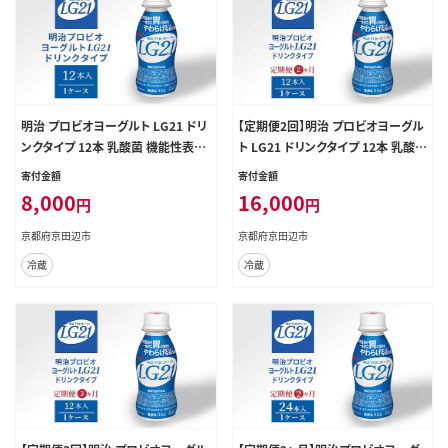
明治 プロビオヨーグルト LG21 ドリ
【定期便2回】明治 プロビオヨーグル
ンクタイプ 12本 乳酸菌 機能性表示
ト LG21 ドリンクタイプ 12本 乳酸
食品 飲むヨーグルト 飲み物 飲料 健
菌 機能性表示食品 飲むヨーグルト
寄付金額
寄付金額
康食品 健康 ヨーグルト飲料 乳酸菌
飲み物 飲料 健康食品 健康 ヨーグ
8,000
16,000
円
円
飲料 冷蔵 京都
ルト飲料 乳酸菌飲料 冷蔵 京都
京都府京田辺市
京都府京田辺市
冷蔵
冷蔵