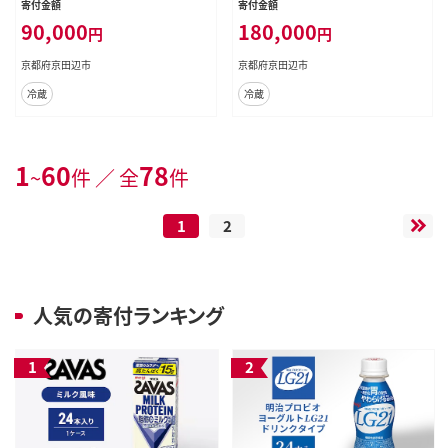
寄付金額
寄付金額
90,000
180,000
円
円
京都府京田辺市
京都府京田辺市
冷蔵
冷蔵
1
60
78
~
件 ／ 全
件
1
2
人気の寄付ランキング