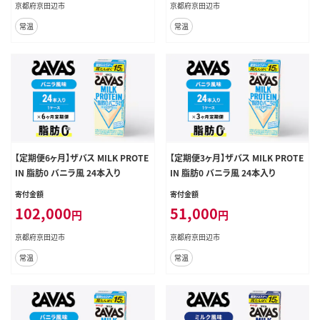
京都府京田辺市
京都府京田辺市
常温
常温
【定期便6ヶ月】ザバス MILK PROTE
【定期便3ヶ月】ザバス MILK PROTE
IN 脂肪0 バニラ風 24本入り
IN 脂肪0 バニラ風 24本入り
寄付金額
寄付金額
102,000
51,000
円
円
京都府京田辺市
京都府京田辺市
常温
常温