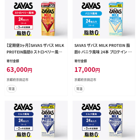
【定期便3ヶ月】SAVAS ザバス MILK
SAVAS ザバス MILK PROTEIN 脂
PROTEIN脂肪0 ストロベリー風味 2
肪0 バニラ風味 24本 プロテイン ザ
4本
バスプロテイン ミルクプロテイン ド
寄付金額
寄付金額
リンク 飲み物 運動後の水分補給 プ
63,000
17,000
円
円
ロテインドリンク 飲みやすい 運動
スポーツ 京都 京都府 京田辺市
京都府京田辺市
京都府京田辺市
常温
常温