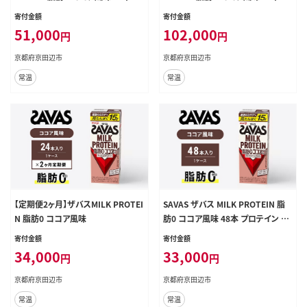
ロテイン ザバスプロテイン ミルクプ
ロテイン ザバスプロテイン ミルクプ
寄付金額
寄付金額
ロテイン ドリンク 飲み物 運動後の
ロテイン ドリンク 飲み物 運動後の
51,000
102,000
円
円
水分補給 プロテインドリンク 飲みや
水分補給 プロテインドリンク 飲みや
すい 運動 スポーツ 3回 お楽しみ 京
すい 運動 スポーツ 6回 半年 お楽し
京都府京田辺市
京都府京田辺市
都 京都府 京田辺市
み 京都 京都府 京田辺市
常温
常温
【定期便2ヶ月】ザバスMILK PROTEI
SAVAS ザバス MILK PROTEIN 脂
N 脂肪0 ココア風味
肪0 ココア風味 48本 プロテイン ザ
バスプロテイン ミルクプロテイン ド
寄付金額
寄付金額
リンク 飲み物 運動後の水分補給 プ
34,000
33,000
円
円
ロテインドリンク 飲みやすい 運動
スポーツ 京都 京都府 京田辺市
京都府京田辺市
京都府京田辺市
常温
常温