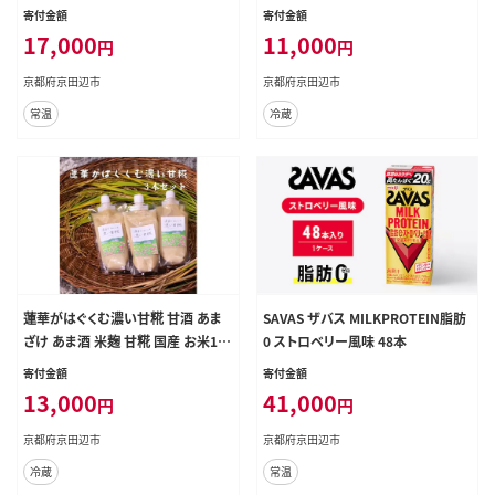
料 ドリンク ミルク SAVAS
乳酸菌 機能性表示食品 ドリンクヨ
寄付金額
寄付金額
ーグルト ヨーグルトドリンク ヨーグ
17,000
11,000
円
円
ルト 飲み物 飲料 ジュース 健康食品
健康 ヨーグルト飲料 乳酸菌飲料 乳
京都府京田辺市
京都府京田辺市
飲料 冷蔵 冷蔵配送 京田辺市
常温
冷蔵
蓮華がはぐくむ濃い甘糀 甘酒 あま
SAVAS ザバス MILKPROTEIN脂肪
ざけ あま酒 米麹 甘糀 国産 お米10
0 ストロベリー風味 48本
0％ ノンアルコール 砂糖不使用 無
寄付金額
寄付金額
添加 京田辺市 京都
13,000
41,000
円
円
京都府京田辺市
京都府京田辺市
冷蔵
常温