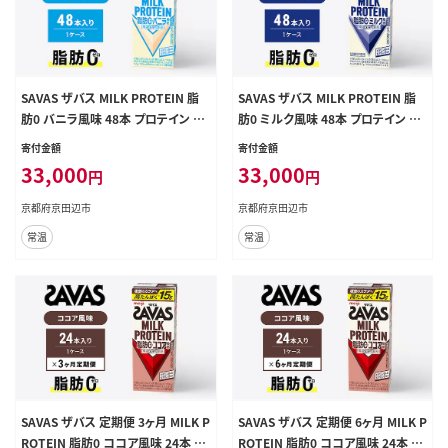
SAVAS ザバス MILK PROTEIN 脂
SAVAS ザバス MILK PROTEIN 脂
肪0 バニラ風味 48本 プロテイン ザ
肪0 ミルク風味 48本 プロテイン ザ
バスプロテイン ミルクプロテイン ド
バスプロテイン ミルクプロテイン ド
寄付金額
寄付金額
リンク 飲み物 運動後の水分補給 プ
リンク 飲み物 運動後の水分補給 プ
33,000
33,000
円
円
ロテインドリンク 飲みやすい 運動
ロテインドリンク 飲みやすい 運動
スポーツ 京都 京都府 京田辺市
スポーツ 京都 京都府 京田辺市
京都府京田辺市
京都府京田辺市
常温
常温
SAVAS ザバス 定期便 3ヶ月 MILK P
SAVAS ザバス 定期便 6ヶ月 MILK P
ROTEIN 脂肪0 ココア風味 24本 プ
ROTEIN 脂肪0 ココア風味 24本 プ