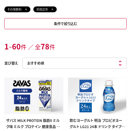
その他飲料
京田辺市
条件で絞り込む
1
60
78
~
件 ／ 全
件
並び替え
ザバス MILK PROTEIN 脂肪0 ミル
飲むヨーグルト 明治 プロビオヨー
ク味 ミルク プロテイン 健康食品 飲
グルト LG21 24本 ドリンク タイプ