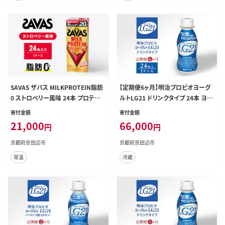
SAVAS ザバス MILKPROTEIN脂肪
【定期便6ヶ月】明治プロビオヨーグ
0 ストロベリー風味 24本 プロテイン
ルトLG21 ドリンクタイプ 24本 ヨー
ザバスプロテイン ミルクプロテイン
グルトドリンク 飲むヨーグルト ドリ
寄付金額
寄付金額
ドリンク 飲み物 運動後の水分補給
ンク 飲み物 乳酸菌 乳酸菌飲料 健
21,000
66,000
円
円
プロテインドリンク 飲みやすい 運動
康習慣 6回 半年 お楽しみ 京都 京都
スポーツ 京都 京都府 京田辺市
府 京田辺市
京都府京田辺市
京都府京田辺市
常温
冷蔵