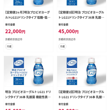
【定期便2ヶ月】明治プロビオヨーグ
【定期便3回】明治 プロビオヨーグル
ルトLG21ドリンクタイプ 低糖・低カ
ト LG21ドリンクタイプ 36本 乳酸菌
ロリー 24本 低糖 低カロリー ドリン
機能性表示食品 飲むヨーグルト 飲
寄付金額
寄付金額
ク タイプ 乳酸菌 機能性表示食品 ド
み物 飲料 健康食品 健康 ヨーグルト
22,000
45,000
円
円
リンクヨーグルト 健康食品 健康 乳
飲料 乳酸菌飲料 冷蔵 京都
酸菌飲料 乳飲料 冷蔵 冷蔵配送
京都府京田辺市
京都府京田辺市
冷蔵
冷蔵
明治 プロビオヨーグルト LG21 ドリ
【定期便2回】明治 プロビオヨーグル
ンクタイプ 36本 乳酸菌 機能性表示
ト LG21 ドリンクタイプ 36本 乳酸
食品 飲むヨーグルト 飲み物 飲料 健
菌 機能性表示食品 飲むヨーグルト
寄付金額
寄付金額
康食品 健康 ヨーグルト飲料 乳酸菌
飲み物 飲料 健康食品 健康 ヨーグ