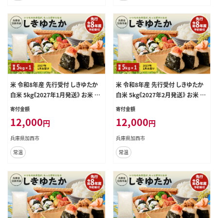
米 令和8年産 先行受付 しきゆたか
米 令和8年産 先行受付 しきゆたか
白米 5kg《2027年1月発送》 お米 精
白米 5kg《2027年2月発送》 お米 精
米 単一原料米 お弁当 おにぎり 冷め
米 単一原料米 お弁当 おにぎり 冷め
寄付金額
寄付金額
ても美味しい 農業支援 就労者支援
ても美味しい 農業支援 就労者支援
12,000
12,000
円
円
日用品
日用品
兵庫県加西市
兵庫県加西市
常温
常温