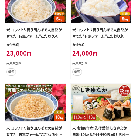
米 コウノトリ舞う田んぼで大自然が
米 コウノトリ舞う田んぼで大自然が
育てた"有無ファーム"こだわり米 5
育てた"有無ファーム"こだわり米 白
分づき 5kg お米 栽培期間中農薬・
米 5kg 精米 お米 栽培期間中農薬・
寄付金額
寄付金額
化学肥料不使用
化学肥料不使用
23,000
24,000
円
円
兵庫県加西市
兵庫県加西市
常温
常温
米 コウノトリ舞う田んぼで大自然が
米 令和8年産 先行受付 しきゆたか
育てた"有無ファーム"こだわり米 玄
白米 10kg 3か月連続お届け お米