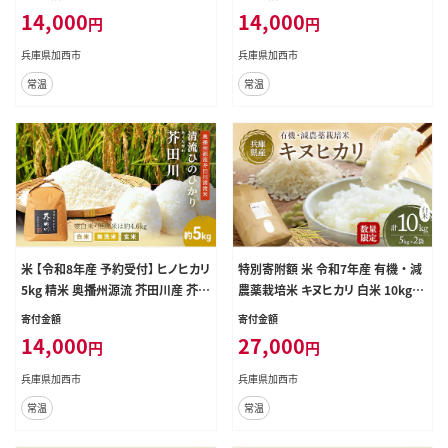
り 贈り物 喜ばれる お米ギフト おい
り 贈り物 喜ばれる お米ギフト おい
14,000
14,000
円
円
しいお米 お祝い 内祝い 贈答 美味
しいお米 お祝い 内祝い 贈答 美味
しい おいしい 玄米
しい おいしい 白米
兵庫県加西市
兵庫県加西市
常温
常温
米 【令和8年産 予約受付】 ヒノヒカリ
特別寄附額 米 令和7年産 有機 ・ 減
5kg 精米 奥播州源流 芥田川産 芥田
農薬栽培米 キヌヒカリ 白米 10kg（5
川 農家直送 5キロ 国産米 ひのひか
kg×2） 数量限定 お米 精米 単一品
寄付金額
寄付金額
り 贈り物 喜ばれる お米ギフト おい
種 単一原料米 国産 兵庫県産
14,000
27,000
円
円
しいお米 お祝い 内祝い 贈答 美味
しい おいしい 無洗米
兵庫県加西市
兵庫県加西市
常温
常温