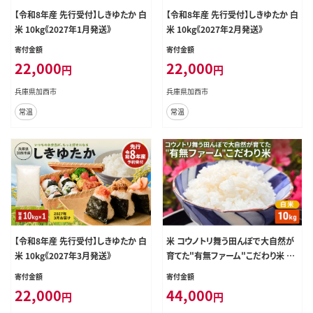
【令和8年産 先行受付】しきゆたか 白
【令和8年産 先行受付】しきゆたか 白
米 10kg《2027年1月発送》
米 10kg《2027年2月発送》
寄付金額
寄付金額
22,000
22,000
円
円
兵庫県加西市
兵庫県加西市
常温
常温
【令和8年産 先行受付】しきゆたか 白
米 コウノトリ舞う田んぼで大自然が
米 10kg《2027年3月発送》
育てた"有無ファーム"こだわり米 白
米 10kg 精米 お米 栽培期間中農
寄付金額
寄付金額
薬・化学肥料不使用
22,000
44,000
円
円