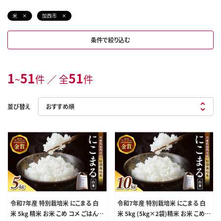
米
加西市
条件で絞り込む
1
51
51
~
件 ／ 全
件
並び替え
令和7年産 特別栽培米 にこまる 白
令和7年産 特別栽培米 にこまる 白
米 5kg 精米 お米 こめ コメ ごはん
米 5kg (5kg×2袋)精米 お米 こめ