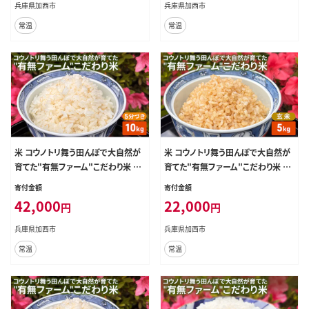
兵庫県加西市
兵庫県加西市
常温
常温
米 コウノトリ舞う田んぼで大自然が
米 コウノトリ舞う田んぼで大自然が
育てた"有無ファーム"こだわり米 5
育てた"有無ファーム"こだわり米 玄
分づき 10kg お米 栽培期間中農薬・
米 5kg お米 栽培期間中農薬・化学
寄付金額
寄付金額
化学肥料不使用
肥料不使用
42,000
22,000
円
円
兵庫県加西市
兵庫県加西市
常温
常温