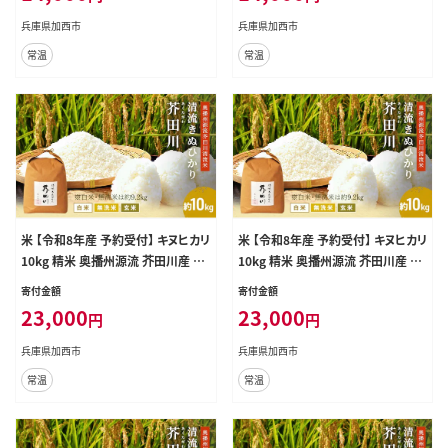
しい おいしい 無洗米
しい おいしい 白米
兵庫県加西市
兵庫県加西市
常温
常温
米 【令和8年産 予約受付】 キヌヒカリ
米 【令和8年産 予約受付】 キヌヒカリ
10kg 精米 奥播州源流 芥田川産 芥
10kg 精米 奥播州源流 芥田川産 芥
田川 農家直送 10キロ 国産米 きぬ
田川 農家直送 10キロ 国産米 きぬ
寄付金額
寄付金額
ひかり 贈り物 喜ばれる お米ギフト
ひかり 贈り物 喜ばれる お米ギフト
23,000
23,000
円
円
おいしいお米 お祝い 内祝い 贈答
おいしいお米 お祝い 内祝い 贈答
美味しい おいしい 玄米
美味しい おいしい 白米
兵庫県加西市
兵庫県加西市
常温
常温