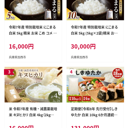
令和7年産 特別栽培米 にこまる
令和7年産 特別栽培米 にこまる
白米 5kg 精米 お米 こめ コメ ご
白米 5kg (5kg×2袋)精米 お米
はん ご飯 単一原料米
こめ コメ ごはん ご飯 単一原料
16,000円
30,000円
米
兵庫県加西市
兵庫県加西市
米 令和7年産 有機 ・ 減農薬栽培
定期便【令和8年 先行受付】しき
米 キヌヒカリ 白米 4kg（2kg×
ゆたか 白米 10kg 6か月連続お
2） お米 精米 単一品種 単一原料
届け
16,000円
131,000円
米 国産 兵庫県産