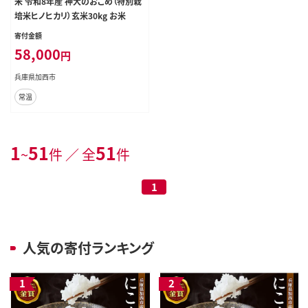
米 令和8年産 神大のおこめ（特別栽
培米ヒノヒカリ）玄米30kg お米
寄付金額
58,000
円
兵庫県加西市
常温
1
51
51
~
件 ／ 全
件
1
人気の寄付ランキング