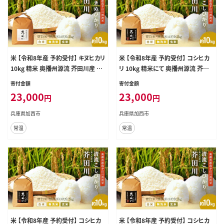
米 【令和8年産 予約受付】 キヌヒカリ
米 【令和8年産 予約受付】 コシヒカ
10kg 精米 奥播州源流 芥田川産 芥
リ 10kg 精米にて 奥播州源流 芥田
田川 農家直送 10キロ 国産米 きぬ
川産 芥田川 農家直送 10キロ 国産
寄付金額
寄付金額
ひかり 贈り物 喜ばれる お米ギフト
米 こしひかり 贈り物 喜ばれる お米
23,000
23,000
円
円
おいしいお米 お祝い 内祝い 贈答
ギフト おいしいお米 お祝い 内祝い
美味しい おいしい 無洗米
贈答 美味しい おいしい 玄米
兵庫県加西市
兵庫県加西市
常温
常温
米 【令和8年産 予約受付】 コシヒカ
米 【令和8年産 予約受付】 コシヒカ