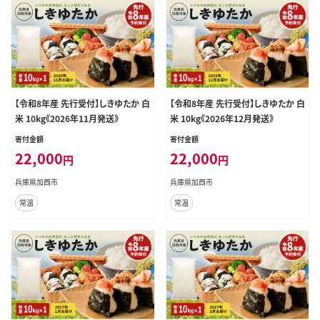
【令和8年産 先行受付】しきゆたか 白
【令和8年産 先行受付】しきゆたか 白
米 10kg《2026年11月発送》
米 10kg《2026年12月発送》
寄付金額
寄付金額
22,000
22,000
円
円
兵庫県加西市
兵庫県加西市
常温
常温