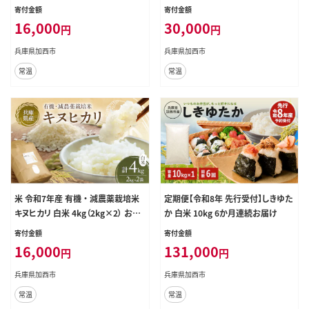
ご飯 単一原料米
コメ ごはん ご飯 単一原料米
寄付金額
寄付金額
16,000
30,000
円
円
兵庫県加西市
兵庫県加西市
常温
常温
米 令和7年産 有機 ・ 減農薬栽培米
定期便【令和8年 先行受付】しきゆた
キヌヒカリ 白米 4kg（2kg×2） お米
か 白米 10kg 6か月連続お届け
精米 単一品種 単一原料米 国産 兵
寄付金額
寄付金額
庫県産
16,000
131,000
円
円
兵庫県加西市
兵庫県加西市
常温
常温