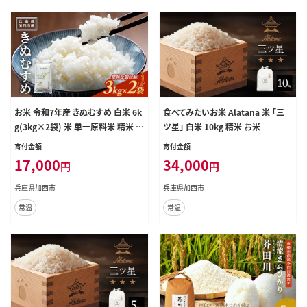
お米 令和7年産 きぬむすめ 白米 6k
食べてみたいお米 Alatana 米 「三
g(3kg×2袋) 米 単一原料米 精米 ご
ツ星」 白米 10kg 精米 お米
はん ご飯 白飯 小分け
寄付金額
寄付金額
17,000
34,000
円
円
兵庫県加西市
兵庫県加西市
常温
常温