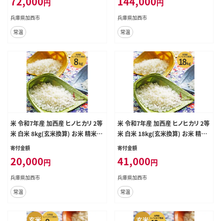
72,000
144,000
円
円
労者支援 日用品
労者支援 日用品
兵庫県加西市
兵庫県加西市
常温
常温
米 令和7年産 加西産 ヒノヒカリ 2等
米 令和7年産 加西産 ヒノヒカリ 2等
米 白米 8kg(玄米換算) お米 精米 ご
米 白米 18kg(玄米換算) お米 精米
飯 白飯 単一原料米
ご飯 白飯 単一原料米
寄付金額
寄付金額
20,000
41,000
円
円
兵庫県加西市
兵庫県加西市
常温
常温