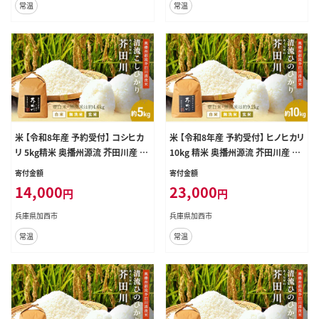
常温
常温
米 【令和8年産 予約受付】 コシヒカ
米 【令和8年産 予約受付】 ヒノヒカリ
リ 5kg精米 奥播州源流 芥田川産 芥
10kg 精米 奥播州源流 芥田川産 芥
田川 農家直送 5キロ 国産米 こしひ
田川 農家直送 10キロ 国産米 ひの
寄付金額
寄付金額
かり 贈り物 喜ばれる お米ギフト お
ひかり 贈り物 喜ばれる お米ギフト
14,000
23,000
円
円
いしいお米 お祝い 内祝い 贈答 美
おいしいお米 お祝い 内祝い 贈答
味しい おいしい 無洗米
美味しい おいしい 玄米
兵庫県加西市
兵庫県加西市
常温
常温