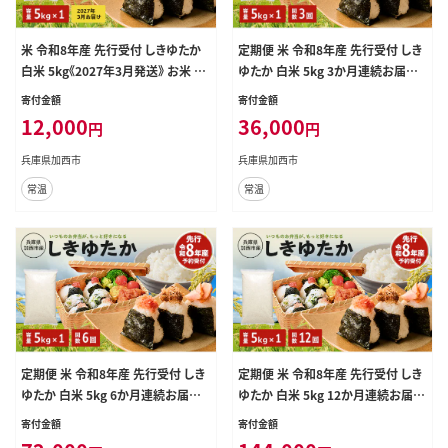
米 令和8年産 先行受付 しきゆたか
定期便 米 令和8年産 先行受付 しき
白米 5kg《2027年3月発送》 お米 精
ゆたか 白米 5kg 3か月連続お届け
米 単一原料米 お弁当 おにぎり 冷め
お米 精米 単一原料米 お弁当 おに
寄付金額
寄付金額
ても美味しい 農業支援 就労者支援
ぎり 冷めても美味しい 農業支援 就
12,000
36,000
円
円
日用品
労者支援 日用品
兵庫県加西市
兵庫県加西市
常温
常温
定期便 米 令和8年産 先行受付 しき
定期便 米 令和8年産 先行受付 しき
ゆたか 白米 5kg 6か月連続お届け
ゆたか 白米 5kg 12か月連続お届け
お米 精米 単一原料米 お弁当 おに
お米 精米 単一原料米 お弁当 おに
寄付金額
寄付金額
ぎり 冷めても美味しい 農業支援 就
ぎり 冷めても美味しい 農業支援 就