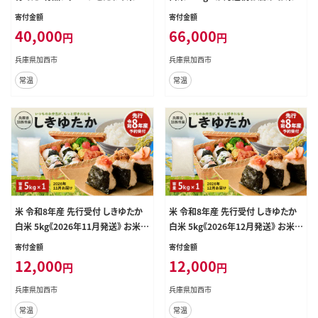
米 10kg お米 栽培期間中農薬・化学
精米 単一原料米 お弁当 おにぎり 冷
寄付金額
寄付金額
肥料不使用
めても美味しい 農業支援 就労者支
40,000
66,000
円
円
援 日用品
兵庫県加西市
兵庫県加西市
常温
常温
米 令和8年産 先行受付 しきゆたか
米 令和8年産 先行受付 しきゆたか
白米 5kg《2026年11月発送》 お米
白米 5kg《2026年12月発送》 お米
精米 単一原料米 お弁当 おにぎり 冷
精米 単一原料米 お弁当 おにぎり 冷
寄付金額
寄付金額
めても美味しい 農業支援 就労者支
めても美味しい 農業支援 就労者支
12,000
12,000
円
円
援 日用品
援 日用品
兵庫県加西市
兵庫県加西市
常温
常温