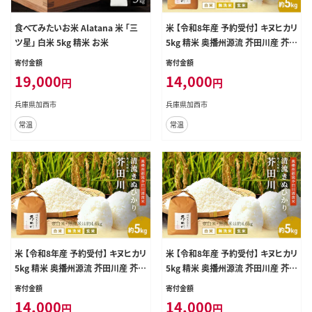
食べてみたいお米 Alatana 米 「三
米 【令和8年産 予約受付】 キヌヒカリ
ツ星」 白米 5kg 精米 お米
5kg 精米 奥播州源流 芥田川産 芥田
川 農家直送 5キロ 国産米 きぬひか
寄付金額
寄付金額
り 贈り物 喜ばれる お米ギフト おい
19,000
14,000
円
円
しいお米 お祝い 内祝い 贈答 美味
しい おいしい 玄米
兵庫県加西市
兵庫県加西市
常温
常温
米 【令和8年産 予約受付】 キヌヒカリ
米 【令和8年産 予約受付】 キヌヒカリ
5kg 精米 奥播州源流 芥田川産 芥田
5kg 精米 奥播州源流 芥田川産 芥田
川 農家直送 5キロ 国産米 きぬひか
川 農家直送 5キロ 国産米 きぬひか
寄付金額
寄付金額
り 贈り物 喜ばれる お米ギフト おい
り 贈り物 喜ばれる お米ギフト おい
14,000
14,000
円
円
しいお米 お祝い 内祝い 贈答 美味
しいお米 お祝い 内祝い 贈答 美味