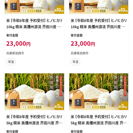
米 【令和8年産 予約受付】 ヒノヒカリ
米 【令和8年産 予約受付】 ヒノヒカリ
10kg 精米 奥播州源流 芥田川産 芥
10kg 精米 奥播州源流 芥田川産 芥
田川 農家直送 10キロ 国産米 ひの
田川 農家直送 10キロ 国産米 ひの
寄付金額
寄付金額
ひかり 贈り物 喜ばれる お米ギフト
ひかり 贈り物 喜ばれる お米ギフト
23,000
23,000
円
円
おいしいお米 お祝い 内祝い 贈答
おいしいお米 お祝い 内祝い 贈答
美味しい おいしい 白米
美味しい おいしい 無洗米
兵庫県加西市
兵庫県加西市
常温
常温
米 【令和8年産 予約受付】 ヒノヒカリ
米 【令和8年産 予約受付】 ヒノヒカリ
5kg 精米 奥播州源流 芥田川産 芥田
5kg 精米 奥播州源流 芥田川産 芥田
川 農家直送 5キロ 国産米 ひのひか
川 農家直送 5キロ 国産米 ひのひか
寄付金額
寄付金額