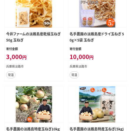
今井ファームの淡路島産乾燥玉ねぎ
名手農園の淡路島産ドライ玉ねぎ 5
50g 玉ねぎ
0g×5袋 玉ねぎ
寄付金額
寄付金額
3,000
10,000
円
円
兵庫県淡路市
兵庫県淡路市
常温
常温
名手農園の淡路島特産玉ねぎ10kg
名手農園の淡路島特産玉ねぎ(5kg)