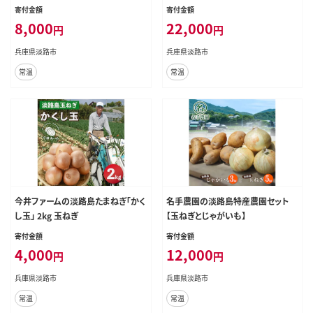
寄付金額
寄付金額
8,000
22,000
円
円
兵庫県淡路市
兵庫県淡路市
常温
常温
今井ファームの淡路島たまねぎ「かく
名手農園の淡路島特産農園セット
し玉」 2kg 玉ねぎ
【玉ねぎとじゃがいも】
寄付金額
寄付金額
4,000
12,000
円
円
兵庫県淡路市
兵庫県淡路市
常温
常温