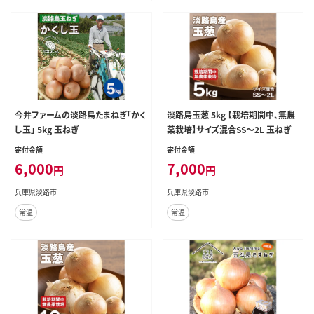
今井ファームの淡路島たまねぎ「かく
淡路島玉葱 5kg 【栽培期間中、無農
し玉」 5kg 玉ねぎ
薬栽培】サイズ混合SS～2L 玉ねぎ
寄付金額
寄付金額
6,000
7,000
円
円
兵庫県淡路市
兵庫県淡路市
常温
常温