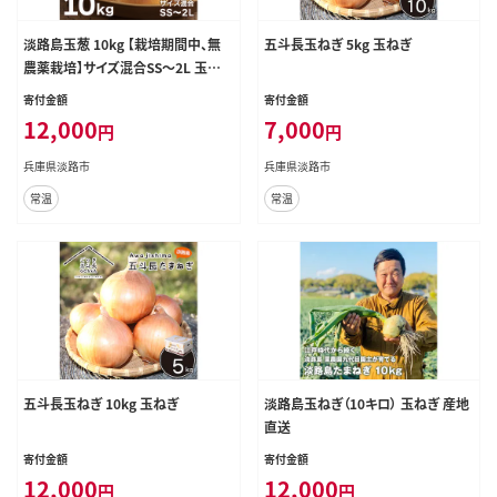
淡路島玉葱 10kg 【栽培期間中、無
五斗長玉ねぎ 5kg 玉ねぎ
農薬栽培】サイズ混合SS～2L 玉ね
ぎ
寄付金額
寄付金額
12,000
7,000
円
円
兵庫県淡路市
兵庫県淡路市
常温
常温
五斗長玉ねぎ 10kg 玉ねぎ
淡路島玉ねぎ（10キロ） 玉ねぎ 産地
直送
寄付金額
寄付金額
12,000
12,000
円
円