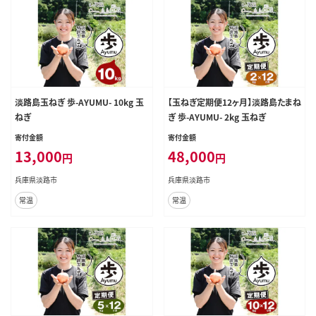
淡路島玉ねぎ 歩-AYUMU- 10kg 玉
【玉ねぎ定期便12ヶ月】淡路島たまね
ねぎ
ぎ 歩-AYUMU- 2kg 玉ねぎ
寄付金額
寄付金額
13,000
48,000
円
円
兵庫県淡路市
兵庫県淡路市
常温
常温