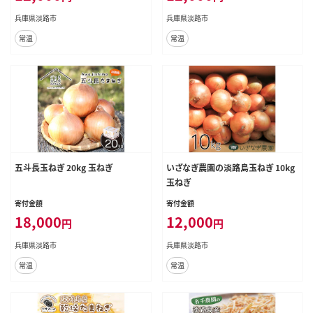
兵庫県淡路市
兵庫県淡路市
常温
常温
五斗長玉ねぎ 20kg 玉ねぎ
いざなぎ農園の淡路島玉ねぎ 10kg
玉ねぎ
寄付金額
寄付金額
18,000
12,000
円
円
兵庫県淡路市
兵庫県淡路市
常温
常温