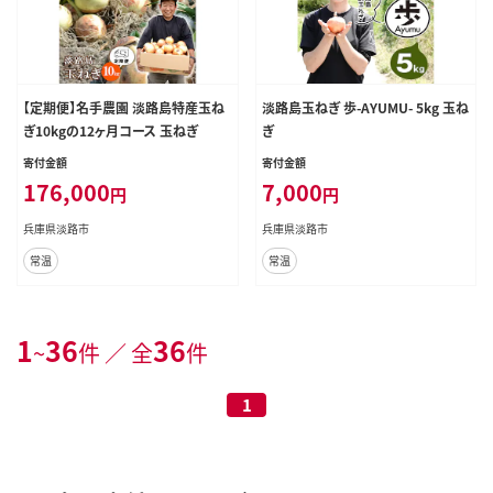
【定期便】名手農園 淡路島特産玉ね
淡路島玉ねぎ 歩-AYUMU- 5kg 玉ね
ぎ10kgの12ヶ月コース 玉ねぎ
ぎ
寄付金額
寄付金額
176,000
7,000
円
円
兵庫県淡路市
兵庫県淡路市
常温
常温
1
36
36
~
件 ／ 全
件
1