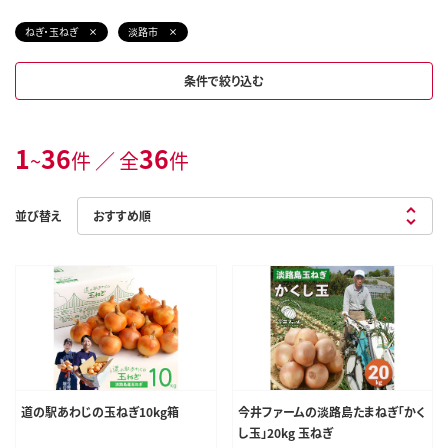
ねぎ・玉ねぎ
淡路市
条件で絞り込む
1
36
36
~
件 ／ 全
件
並び替え
道の駅あわじの玉ねぎ10kg箱
今井ファームの淡路島たまねぎ「かく
し玉」20kg 玉ねぎ