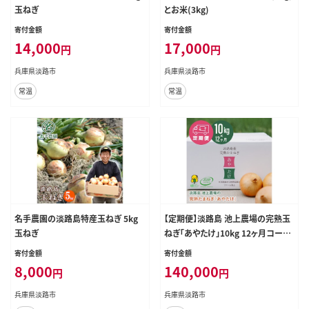
玉ねぎ
とお米(3kg)
寄付金額
寄付金額
14,000
17,000
円
円
兵庫県淡路市
兵庫県淡路市
常温
常温
名手農園の淡路島特産玉ねぎ 5kg
【定期便】淡路島 池上農場の完熟玉
玉ねぎ
ねぎ「あやたけ」10kg 12ヶ月コース
玉ねぎ
寄付金額
寄付金額
8,000
140,000
円
円
兵庫県淡路市
兵庫県淡路市