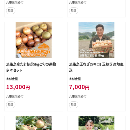
兵庫県淡路市
兵庫県淡路市
常温
常温
淡路島産たまねぎ5kgと旬の果物
淡路島玉ねぎ(5キロ) 玉ねぎ 産地直
少々セット
送
寄付金額
寄付金額
13,000
7,000
円
円
兵庫県淡路市
兵庫県淡路市
常温
常温