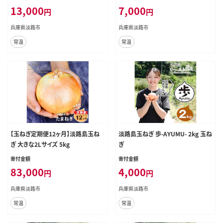
13,000
7,000
円
円
兵庫県淡路市
兵庫県淡路市
常温
常温
【玉ねぎ定期便12ヶ月】淡路島玉ね
淡路島玉ねぎ 歩-AYUMU- 2kg 玉ね
ぎ 大きな2Lサイズ 5kg
ぎ
寄付金額
寄付金額
83,000
4,000
円
円
兵庫県淡路市
兵庫県淡路市
常温
常温