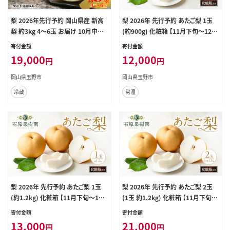
梨 2026年先行予約 岡山県産 新高
梨 2026年 先行予約 あたご梨 1玉
梨 約3kg 4～6玉 お届け 10月中旬
(約900g) 化粧箱 【11月下旬～12月
～11月中旬
中旬頃発送】 ナシ なし 岡山県産 国
寄付金額
寄付金額
産 フルーツ 果物 ギフト 石原果樹園
19,000
12,000
円
円
岡山県玉野市
岡山県玉野市
冷蔵
常温
梨 2026年 先行予約 あたご梨 1玉
梨 2026年 先行予約 あたご梨 2玉
(約1.2kg) 化粧箱 【11月下旬～12
(1玉 約1.2kg) 化粧箱 【11月下旬～
月中旬頃発送】 ナシ なし 岡山県産
12月中旬頃発送】 ナシ なし 岡山県
寄付金額
寄付金額
国産 フルーツ 果物 ギフト 石原果樹
産 国産 フルーツ 果物 ギフト 石原
13,000
21,000
円
円
園
果樹園