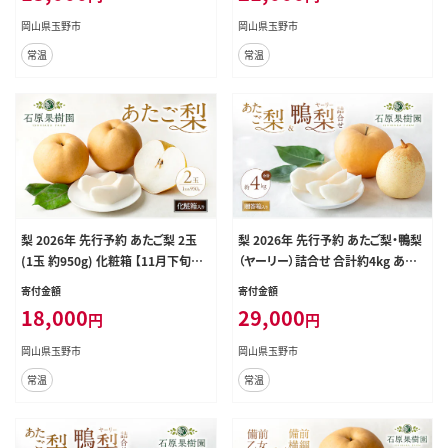
岡山県玉野市
岡山県玉野市
常温
常温
梨 2026年 先行予約 あたご梨 2玉
梨 2026年 先行予約 あたご梨・鴨梨
(1玉 約950g) 化粧箱 【11月下旬～1
（ヤーリー）詰合せ 合計約4kg あたご
2月中旬頃発送】ナシ なし 岡山県産
2～3玉 鴨梨3～7玉 贈答箱【11月下
寄付金額
寄付金額
国産 フルーツ 果物 ギフト 石原果樹
旬～12月中旬頃発送】ナシ なし 岡
18,000
29,000
円
円
園 愛宕梨 日本一大きい梨
山県産 国産 フルーツ 果物 ギフト
石原果樹園
岡山県玉野市
岡山県玉野市
常温
常温