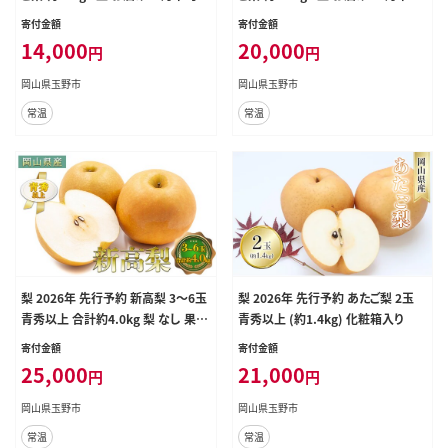
12月中旬
～12月中旬
寄付金額
寄付金額
14,000
20,000
円
円
岡山県玉野市
岡山県玉野市
常温
常温
梨 2026年 先行予約 新高梨 3～6玉
梨 2026年 先行予約 あたご梨 2玉
青秀以上 合計約4.0kg 梨 なし 果物
青秀以上 (約1.4kg) 化粧箱入り
フルーツ 岡山県産 化粧箱入り 大き
寄付金額
寄付金額
い 形 おいしさ 梨の王様 大玉 甘み
25,000
21,000
円
円
みずみずしく 上品 風味 シャリシャリ
美味しさ
岡山県玉野市
岡山県玉野市
常温
常温