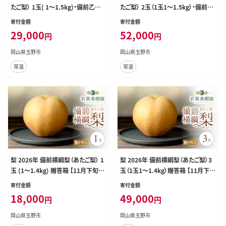
たご梨） 1玉( 1～1.5kg)・備前乙女
たご梨） 2玉（1玉1～1.5kg）・備前乙
梨（鴨梨） 2～3玉 詰合せ 合計約2.0
女梨（鴨梨） 4～6玉 詰合せ 合計約4.
寄付金額
寄付金額
kg 【11月下旬～12月中旬頃発送】岡
0kg 【11月下旬～12月中旬頃発送】
29,000
52,000
円
円
山県産 フルーツ ギフト 石原果樹園
岡山県産 フルーツ ギフト 石原果樹
ナシ 果物
園 果物
岡山県玉野市
岡山県玉野市
常温
常温
梨 2026年 備前横綱梨（あたご梨） 1
梨 2026年 備前横綱梨（あたご梨）3
玉 (1～1.4kg) 贈答箱 【11月下旬～
玉（1玉1～1.4kg）贈答箱 【11月下旬
12月中旬頃発送】ナシ なし 岡山県
～12月中旬頃発送】ナシ なし 岡山
寄付金額
寄付金額
産 国産 フルーツ 果物 ギフト 石原
県産 国産 フルーツ 果物 ギフト 石
18,000
49,000
円
円
果樹園
原果樹園
岡山県玉野市
岡山県玉野市