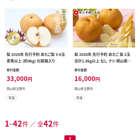
梨 2026年 先行予約 あたご梨 3-6玉
梨 2026年 先行予約 あたご 梨 2玉
青秀以上 (約4kg) 化粧箱入り
合計1.8kg以上 なし ナシ 岡山県産
国産 フルーツ 果物 ギフト 環山堂
寄付金額
寄付金額
33,000
16,000
円
円
岡山県玉野市
岡山県玉野市
常温
常温
1
42
42
~
件 ／ 全
件
1