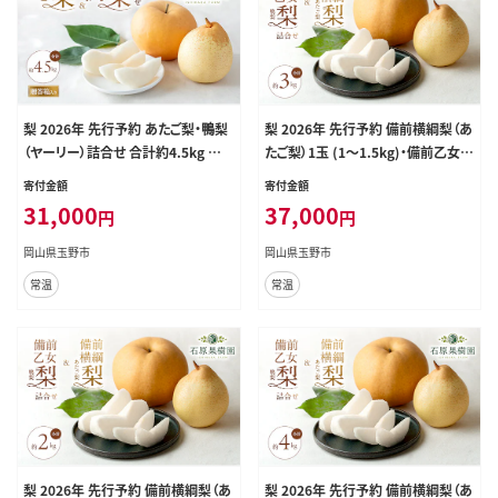
梨 2026年 先行予約 あたご梨・鴨梨
梨 2026年 先行予約 備前横綱梨（あ
（ヤーリー）詰合せ 合計約4.5kg あた
たご梨）1玉 (1～1.5kg)・備前乙女梨
ご2～3玉 鴨梨3～7玉 贈答箱【11月
（鴨梨） 3～5玉 詰合せ 合計約3.0kg
寄付金額
寄付金額
下旬～12月中旬頃発送】ナシ なし
【11月下旬～12月中旬頃発送】 岡山
31,000
37,000
円
円
岡山県産 国産 フルーツ 果物 ギフト
県産 フルーツ ギフト 石原果樹園 果
石原果樹園
物
岡山県玉野市
岡山県玉野市
常温
常温
梨 2026年 先行予約 備前横綱梨（あ
梨 2026年 先行予約 備前横綱梨（あ