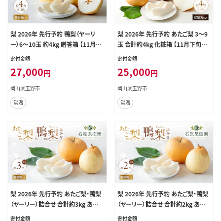
梨 2026年 先行予約 鴨梨（ヤーリ
梨 2026年 先行予約 あたご梨 3～9
ー）6～10玉 約4kg 贈答箱 【11月下
玉 合計約4kg 化粧箱 【11月下旬～1
旬～12月中旬頃発送】ナシ なし 岡
2月中旬頃発送】ナシ なし 岡山県産
寄付金額
寄付金額
山県産 国産 フルーツ 果物 ギフト
国産 フルーツ 果物 ギフト 石原果樹
27,000
25,000
円
円
石原果樹園 ヤーリー
園 愛宕梨 日本一大きな梨
岡山県玉野市
岡山県玉野市
常温
常温
梨 2026年 先行予約 あたご梨・鴨梨
梨 2026年 先行予約 あたご梨・鴨梨
（ヤーリー）詰合せ 合計約3kg あたご
（ヤーリー）詰合せ 合計約2kg あたご
1～3玉 鴨梨3～5玉 贈答箱 【11月下
1～2玉 鴨梨2玉 贈答箱 【11月下旬
寄付金額
寄付金額