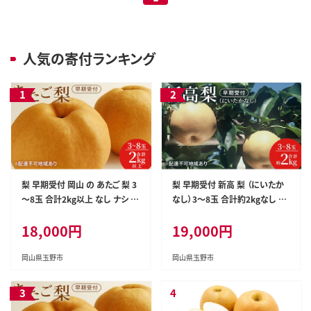
人気の寄付ランキング
梨 早期受付 岡山 の あたご 梨 3
梨 早期受付 新高 梨 （にいたか
～8玉 合計2kg以上 なし ナシ 岡
なし）3～8玉 合計約2kgなし ナ
山県産 国産 フルーツ 果物 ギフ
シ 岡山県産 国産 フルーツ 果物
18,000円
19,000円
ト桃茂実苑
ギフト桃茂実苑 果物類 先行予
約
岡山県玉野市
岡山県玉野市