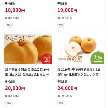
国産 フルーツ 果物 ギフト桃茂実苑
山県産 国産 フルーツ 果物 ギフト桃
寄付金額
寄付金額
茂実苑 果物類 先行予約
18,000
19,000
円
円
岡山県玉野市
岡山県玉野市
常温
常温
梨 早期受付 岡山 の あたご 梨 2～3
梨 2026年 先行予約 新高梨 3-6玉
玉（2kg以上） 合計2kg以上 なし ナ
（約4kg） 化粧箱入り なし ナシ 岡山
シ 岡山県産 国産 フルーツ 果物 ギ
県産 国産 フルーツ 果物 ギフト
寄付金額
寄付金額
フト桃茂実苑 あたご梨 糖度12.5度
20,000
24,000
円
円
以上 2キロ
岡山県玉野市
岡山県玉野市
常温
常温