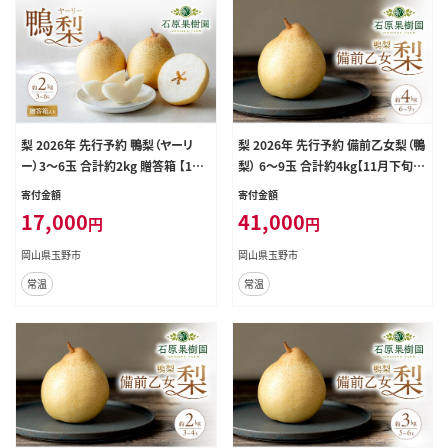
梨 2026年 先行予約 鴨梨（ヤーリ
梨 2026年 先行予約 備前乙女梨（鴨
ー）3～6玉 合計約2kg 贈答箱 【11
梨） 6～9玉 合計約4kg【11月下旬～
月下旬～12月中旬頃発送】ナシ なし
12月中旬頃発送】ナシ なし 岡山県
寄付金額
寄付金額
岡山県産 国産 フルーツ 果物 ギフト
産 国産 フルーツ 果物 ギフト 石原
17,000
41,000
円
円
石原果樹園
果樹園
岡山県玉野市
岡山県玉野市
常温
常温