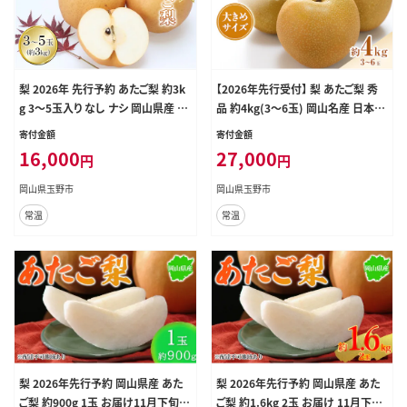
梨 2026年 先行予約 あたご梨 約3k
【2026年先行受付】 梨 あたご梨 秀
g 3～5玉入り なし ナシ 岡山県産 国
品 約4kg(3～6玉) 岡山名産 日本一
産 フルーツ 果物 ギフト
大きな梨 なし ナシ お歳暮 ギフト 御
寄付金額
寄付金額
礼 プレゼント 御礼 御祝 御供 果物
16,000
27,000
円
円
くだもの フルーツ
岡山県玉野市
岡山県玉野市
常温
常温
梨 2026年先行予約 岡山県産 あた
梨 2026年先行予約 岡山県産 あた
ご梨 約900g 1玉 お届け11月下旬～
ご梨 約1.6kg 2玉 お届け 11月下旬