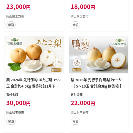
旬～12月中旬頃発送】ナシ なし 岡
～12月中旬頃発送】ナシ なし 岡山
23,000
18,000
円
円
山県産 国産 フルーツ 果物 ギフト
県産 国産 フルーツ 果物 ギフト 石
石原果樹園
原果樹園
岡山県玉野市
岡山県玉野市
常温
常温
梨 2026年 先行予約 あたご梨 3～9
梨 2026年 先行予約 鴨梨（ヤーリ
玉 合計約4.5kg 贈答箱【11月下旬
ー）5～10玉 合計約3kg 贈答箱 【11
～12月中旬頃発送】 ナシ なし 岡山
月下旬～12月中旬頃発送】ナシ なし
寄付金額
寄付金額
県産 国産 フルーツ 果物 ギフト 石
岡山県産 国産 フルーツ 果物 ギフト
30,000
22,000
円
円
原果樹園 愛宕梨 日本一大きな梨
石原果樹園 ヤーリー
岡山県玉野市
岡山県玉野市
常温
常温