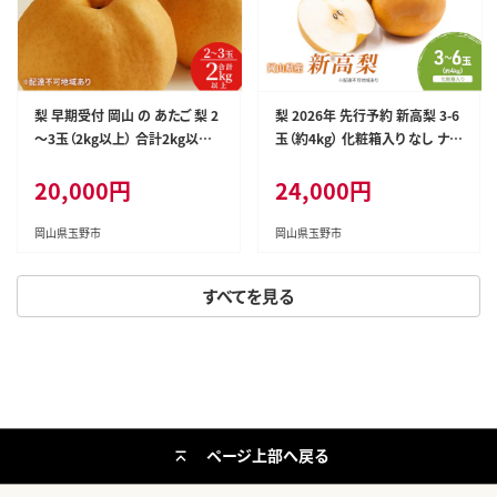
梨 早期受付 岡山 の あたご 梨 2
梨 2026年 先行予約 新高梨 3-6
～3玉（2kg以上） 合計2kg以上
玉（約4kg） 化粧箱入り なし ナシ
なし ナシ 岡山県産 国産 フルー
岡山県産 国産 フルーツ 果物 ギ
20,000円
24,000円
ツ 果物 ギフト桃茂実苑 あたご
フト
梨 糖度12.5度以上 2キロ
岡山県玉野市
岡山県玉野市
すべてを見る
ページ上部へ戻る