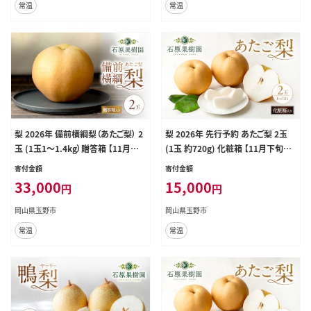
常温
常温
梨 2026年 備前横綱梨（あたご梨） 2
梨 2026年 先行予約 あたご梨 2玉
玉 (1玉1～1.4kg）贈答箱 【11月下
(1玉 約720g) 化粧箱 【11月下旬～1
旬～12月中旬頃発送】ナシ なし 岡
2月中旬頃発送】ナシ なし 岡山県産
寄付金額
寄付金額
山県産 国産 フルーツ 果物 ギフト
国産 フルーツ 果物 ギフト 石原果樹
33,000
15,000
円
円
石原果樹園
園 愛宕梨 日本一大きい梨
岡山県玉野市
岡山県玉野市
常温
常温