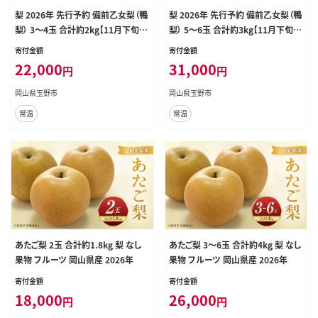
梨 2026年 先行予約 備前乙女梨（鴨
梨 2026年 先行予約 備前乙女梨（鴨
梨） 3～4玉 合計約2kg【11月下旬～
梨） 5～6玉 合計約3kg【11月下旬～
12月中旬頃発送】ナシ なし 岡山県
12月中旬頃発送】ナシ なし 岡山県
寄付金額
寄付金額
産 国産 フルーツ 果物 ギフト 石原
産 国産 フルーツ 果物 ギフト 石原
22,000
31,000
円
円
果樹園
果樹園
岡山県玉野市
岡山県玉野市
常温
常温
あたご梨 2玉 合計約1.8kg 梨 なし
あたご梨 3～6玉 合計約4kg 梨 なし
果物 フルーツ 岡山県産 2026年
果物 フルーツ 岡山県産 2026年
寄付金額
寄付金額
18,000
26,000
円
円