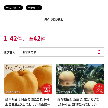
りんご・梨
玉野市
条件で絞り込む
1
42
42
~
件 ／ 全
件
並び替え
梨 早期受付 岡山 の あたご 梨 3～8
梨 早期受付 新高 梨 （にいたかな
玉 合計2kg以上 なし ナシ 岡山県産
し）3～8玉 合計約2kgなし ナシ 岡