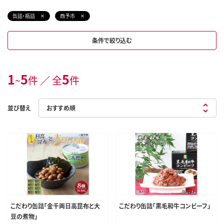
缶詰・瓶詰
西予市
条件で絞り込む
1
5
5
~
件 ／ 全
件
並び替え
こだわり缶詰「金千両日高昆布と大
こだわり缶詰「黒毛和牛コンビーフ」
豆の煮物」