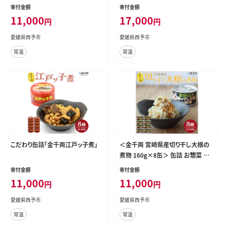
寄付金額
寄付金額
11,000
17,000
円
円
愛媛県西予市
愛媛県西予市
常温
常温
こだわり缶詰「金千両江戸ッ子煮」
＜金千両 宮崎県産切り干し大根の
煮物 160g×8缶＞ 缶詰 お惣菜 お
かず おつまみ 和食 保存食 非常食
寄付金額
寄付金額
防災 備蓄 長期保存 ローリングスト
11,000
11,000
円
円
ック 切干大根 野菜 加工品 国産 ア
ール・シー・フードパック 特産品 愛
愛媛県西予市
愛媛県西予市
媛県 西予市 【常温】『1か月以内に順
常温
常温
次出荷』