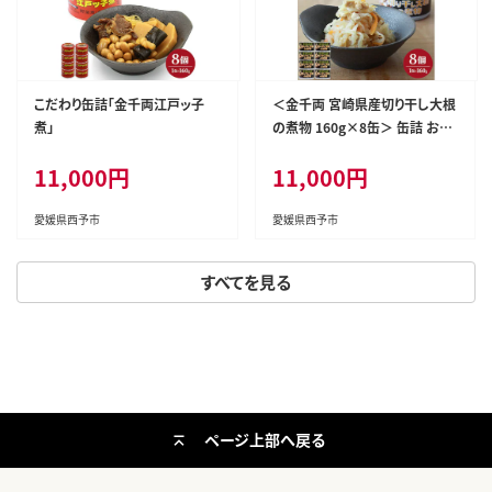
こだわり缶詰「金千両江戸ッ子
＜金千両 宮崎県産切り干し大根
煮」
の煮物 160g×8缶＞ 缶詰 お惣
菜 おかず おつまみ 和食 保存食
11,000円
11,000円
非常食 防災 備蓄 長期保存 ロー
リングストック 切干大根 野菜 加
工品 国産 アール・シー・フード
愛媛県西予市
愛媛県西予市
パック 特産品 愛媛県 西予市
【常温】『1か月以内に順次出荷』
すべてを見る
ページ上部へ戻る