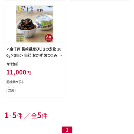
＜金千両 長崎県産ひじきの煮物 16
0g×8缶＞ 缶詰 おかず おつまみ 和
食 和風 保存食 非常食 防災 備蓄 長
寄付金額
期保存 ローリングストック お惣菜
11,000
円
芽ひじき ヒジキ 加工品 国産 アー
ル・シー・フードパック 特産品 愛媛
愛媛県西予市
県 西予市 【常温】『1か月以内に順次
常温
出荷』
1
5
5
~
件 ／ 全
件
1