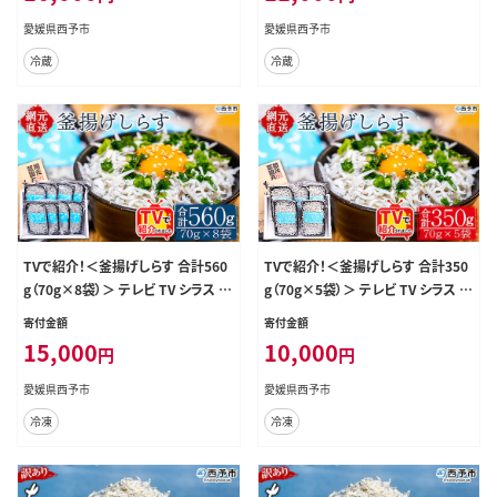
やつ 産地直送 網元・祇園丸 愛媛県
やつ 産地直送 網元・祇園丸 愛媛県
愛媛県西予市
愛媛県西予市
西予市 【冷蔵】『1か月以内に順次出
西予市 【冷蔵】『1か月以内に順次出
冷蔵
冷蔵
荷予定』
荷予定』
TVで紹介！＜釜揚げしらす 合計560
TVで紹介！＜釜揚げしらす 合計350
g（70g×8袋）＞ テレビ TV シラス ち
g（70g×5袋）＞ テレビ TV シラス ち
りめんじゃこ 海鮮 魚介類 海産物 お
りめんじゃこ 海鮮 魚介類 海産物 お
寄付金額
寄付金額
にぎり 具材 おつまみ 箱 パック 乾物
にぎり 具材 おつまみ 箱 パック 乾物
15,000
10,000
円
円
乾燥 しらす干し 天日干し セット 熨
乾燥 しらす干し 天日干し セット 熨
斗 のし ギフト 贈答 網元・祇園丸 愛
斗 のし ギフト 贈答 網元・祇園丸 愛
愛媛県西予市
愛媛県西予市
媛県 西予市 【冷凍】『1か月以内に順
媛県 西予市 【冷凍】『1か月以内に順
冷凍
冷凍
次出荷予定』
次出荷予定』