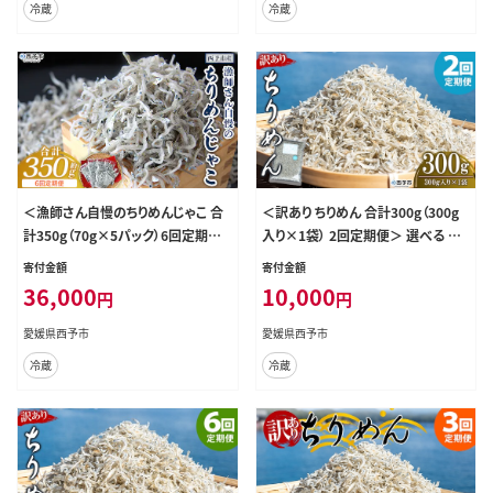
冷蔵
冷蔵
翌月より配送を開始します。』
翌月より配送を開始します。』
＜漁師さん自慢のちりめんじゃこ 合
＜訳あり ちりめん 合計300g（300g
計350g（70g×5パック）6回定期便
入り×1袋） 2回定期便＞ 選べる 定
＞ しらす シラス おじゃこ お魚 おさ
期便 天日干し お徳用 しらす シラス
寄付金額
寄付金額
かな 小魚 魚介類 乾燥 海の幸 海鮮
じゃこ 小分け 魚 小魚 海産物 加工
36,000
10,000
円
円
小分け 個包装 おすそ分け 国産 産
品 おにぎり おつまみ おやつ 家庭用
地直送 送料無料 特産品 濱田水産
特産品 網元・祇園丸 愛媛県 西予市
愛媛県西予市
愛媛県西予市
愛媛県 西予市【冷蔵】『お申込み月の
【冷蔵】『お申込み月の翌月より配送
冷蔵
冷蔵
翌月より配送を開始します。』
を開始します』