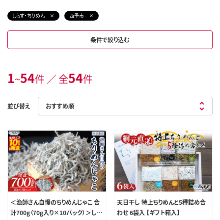
しらす・ちりめん
西予市
条件で絞り込む
1
54
54
~
件 ／ 全
件
並び替え
＜漁師さん自慢のちりめんじゃこ 合
天日干し 特上ちりめんと5種詰め合
計700g（70g入り×10パック）＞しら
わせ 6袋入 【ギフト箱入】