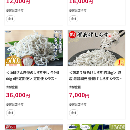
12,000
18,000
円
円
ず 特産品 濱田水産 愛媛県 西予市
ず 特産品 濱田水産 愛媛県 西予市
【冷凍】『お申込み月の翌月より配送
【冷凍】『お申込み月の翌月より配送
愛媛県西予市
愛媛県西予市
を開始します』
を開始します』
冷凍
冷凍
＜漁師さん自慢のしらす干し 合計5
＜訳あり 釜あげしらす 約1kg＞ 減
00g 6回定期便＞ 定期便 シラス 魚
塩 老舗網元 釜揚げ しらす シラス 海
介類 さかな 海産物 海鮮 海の幸 小
鮮 ちりめん 海産物 丼 おにぎり 具材
寄付金額
寄付金額
分け 国産 ご飯のお供 丼 晩酌 おか
ご飯 おつまみ おやつ 小魚 国産 1キ
36,000
7,000
円
円
ず 特産品 濱田水産 愛媛県 西予市
ロ マルヨシ水産 特産品 愛媛県 西
【冷凍】『お申込み月の翌月より配送
予市【冷凍】『1か月以内に順次出荷』
愛媛県西予市
愛媛県西予市
を開始します』
冷凍
冷凍