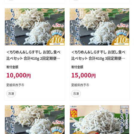
＜ちりめん＆しらす干し お試し食べ
＜ちりめん＆しらす干し お試し食べ
比べセット 合計410g 2回定期便＞
比べセット 合計410g 3回定期便＞
定期便 西予市産 ちりめんじゃこ ふり
定期便 西予市産 ちりめんじゃこ ふり
寄付金額
寄付金額
かけ 詰め合わせ 詰合せ チリメン シ
かけ 詰め合わせ 詰合せ チリメン シ
10,000
15,000
円
円
ラス 家庭用 小分け 濱田水産 愛媛
ラス 家庭用 小分け 濱田水産 愛媛
県 西予市【冷凍】『お申込み月の翌月
県 西予市【冷凍】『お申込み月の翌月
愛媛県西予市
愛媛県西予市
より配送を開始します』
より配送を開始します』
冷凍
冷凍