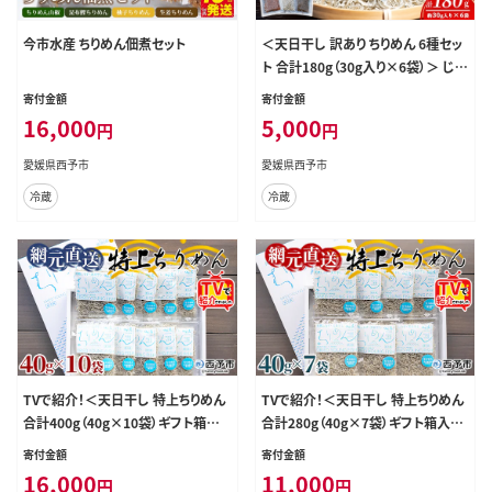
今市水産 ちりめん佃煮セット
＜天日干し 訳あり ちりめん 6種セッ
ト 合計180g（30g入り×6袋）＞ じゃ
こ しらす 小魚 詰め合わせ 山椒 生姜
寄付金額
寄付金額
しそわかめ 大根葉 青のり 国産 6セ
16,000
5,000
円
円
ット 海産物 ごはんのお供 肴 ご家庭
用 網元・祇園丸 愛媛県 西予市【冷
愛媛県西予市
愛媛県西予市
蔵】『最短10営業日以内に発送予定』
冷蔵
冷蔵
TVで紹介！＜天日干し 特上ちりめん
TVで紹介！＜天日干し 特上ちりめん
合計400g（40g×10袋）ギフト箱入り
合計280g（40g×7袋）ギフト箱入り
＞ テレビ TV じゃこ しらす 小魚 さか
＞ テレビ TV じゃこ しらす 小魚 さか
寄付金額
寄付金額
な ごはんのお供 贈答 贈り物 御礼 お
な ごはんのお供 贈答 贈り物 御礼 お
16,000
11,000
円
円
礼 小分け 海鮮 海産物 おつまみ お
礼 小分け 海鮮 海産物 おつまみ お