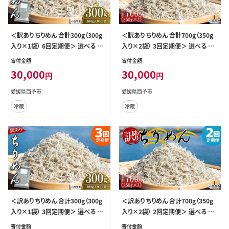
＜訳あり ちりめん 合計300g（300g
＜訳あり ちりめん 合計700g（350g
入り×1袋） 6回定期便＞ 選べる 定
入り×2袋） 3回定期便＞ 選べる 定
期便 天日干し お徳用 しらす シラス
期便 天日干し お徳用 しらす シラス
寄付金額
寄付金額
じゃこ 小分け 魚 小魚 海産物 加工
じゃこ 小分け 魚 小魚 海産物 加工
30,000
30,000
円
円
品 おにぎり おつまみ おやつ 家庭用
品 おにぎり おつまみ おやつ 家庭用
特産品 網元・祇園丸 愛媛県 西予市
特産品 網元・祇園丸 愛媛県 西予市
愛媛県西予市
愛媛県西予市
【冷蔵】『お申込み月の翌月より配送
【冷蔵】『お申込み月の翌月より配送
冷蔵
冷蔵
を開始します』
を開始します』
＜訳あり ちりめん 合計300g（300g
＜訳あり ちりめん 合計700g（350g
入り×1袋） 3回定期便＞ 選べる 定
入り×2袋） 2回定期便＞ 選べる 定
期便 天日干し お徳用 しらす シラス
期便 天日干し お徳用 しらす シラス
寄付金額
寄付金額