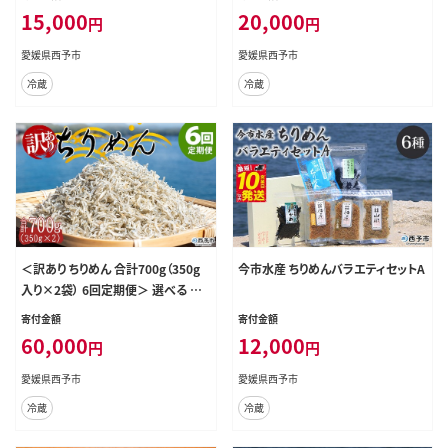
じゃこ 小分け 魚 小魚 海産物 加工
じゃこ 小分け 魚 小魚 海産物 加工
15,000
20,000
円
円
品 おにぎり おつまみ おやつ 家庭用
品 おにぎり おつまみ おやつ 家庭用
特産品 網元・祇園丸 愛媛県 西予市
特産品 網元・祇園丸 愛媛県 西予市
愛媛県西予市
愛媛県西予市
【冷蔵】『お申込み月の翌月より配送
【冷蔵】『お申込み月の翌月より配送
冷蔵
冷蔵
を開始します』
を開始します』
＜訳あり ちりめん 合計700g（350g
今市水産 ちりめんバラエティセットA
入り×2袋） 6回定期便＞ 選べる 定
期便 天日干し お徳用 しらす シラス
寄付金額
寄付金額
じゃこ 小分け 魚 小魚 海産物 加工
60,000
12,000
円
円
品 おにぎり おつまみ おやつ 家庭用
特産品 網元・祇園丸 愛媛県 西予市
愛媛県西予市
愛媛県西予市
【冷蔵】『お申込み月の翌月より配送
冷蔵
冷蔵
を開始します』