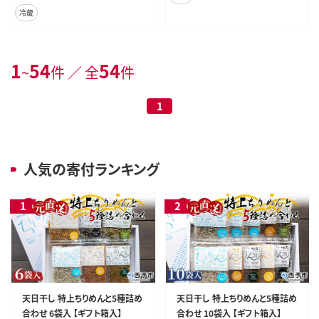
西予市【冷蔵】『お申込み月の翌月よ
冷蔵
り配送』
1
54
54
~
件 ／ 全
件
1
人気の寄付ランキング
天日干し 特上ちりめんと5種詰め
天日干し 特上ちりめんと5種詰め
合わせ 6袋入 【ギフト箱入】
合わせ 10袋入 【ギフト箱入】