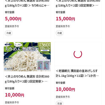
＜井上のちりめん 無選別 合計約360
＜井上のちりめん 無選別 合計約360
g（180g入り×2袋）＞ ちりめんじゃこ
g（180g入り×2袋）3回定期便＞ ちり
タコ エビ イカ 稚魚 バラバラ かたく
めんじゃこ タコ エビ イカ 稚魚 バラ
寄付金額
寄付金額
ちいわし 小魚 小分け カルシウム 乾
バラ かたくちいわし 小魚 小分け カ
5,000
15,000
円
円
物 ジッパー付 たっぷり 便利 海鮮 井
ルシウム 乾物 ジッパー付 たっぷり
上水産 特産品 愛媛県 西予市【冷蔵】
便利 海鮮 井上水産 特産品 愛媛県
愛媛県西予市
愛媛県西予市
西予市【冷蔵】『お申込み月の翌月よ
冷蔵
冷蔵
り配送』
＜老舗網元 濱田屋の釜あげしらす
計1.1kg（100g×11袋）＞『1か月以
＜井上のちりめん 無選別 合計約360
内に順次出荷予定』 減塩 数量限定
g（180g入り×2袋）2回定期便＞ ちり
寄付金額
化粧箱 簡易包装 選べる 釜揚げ シラ
めんじゃこ タコ エビ イカ 稚魚 バラ
10,000
寄付金額
円
ス じゃこ 海鮮 海産物 丼 小魚 乾物
バラ かたくちいわし 小魚 小分け カ
10,000
円
小分け カルシウム 国産 マルヨシ水
ルシウム 乾物 ジッパー付 たっぷり
愛媛県西予市
産 愛媛県 西予市【冷凍】
便利 海鮮 井上水産 特産品 愛媛県
愛媛県西予市
冷凍