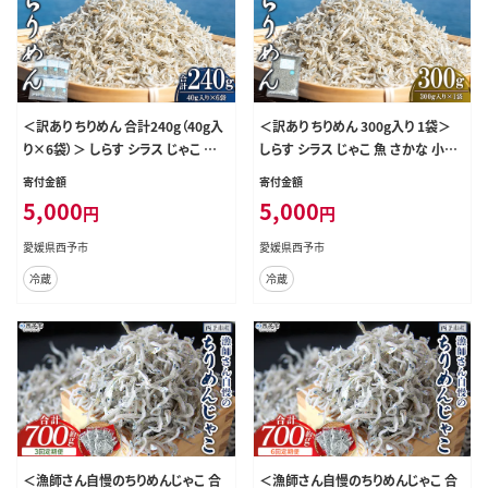
＜訳あり ちりめん 合計240g（40g入
＜訳あり ちりめん 300g入り 1袋＞
り×6袋）＞ しらす シラス じゃこ 小
しらす シラス じゃこ 魚 さかな 小魚
分け おすそ分け 魚 さかな 小魚 海
海鮮 海産物 水産加工品 おにぎり 具
寄付金額
寄付金額
産物 水産加工品 おにぎり 具材 おつ
材 おつまみ おやつ ご家庭用 のし 特
5,000
5,000
円
円
まみ おやつ ご家庭用 のし 特産品 網
産品 網元・祇園丸 愛媛県 西予市
元・祇園丸 愛媛県 西予市【冷蔵】『1
【冷蔵】『1か月以内に順次出荷予定』
愛媛県西予市
愛媛県西予市
か月以内に順次出荷予定』
冷蔵
冷蔵
＜漁師さん自慢のちりめんじゃこ 合
＜漁師さん自慢のちりめんじゃこ 合