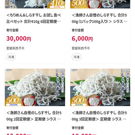
＜ちりめん＆しらす干し お試し食べ
＜漁師さん自慢のしらす干し 合計5
比べセット 合計410g 6回定期便＞
00g（1パック100g入り）＞ シラス 魚
定期便 西予市産 ちりめんじゃこ ふり
介類 さかな 海産物 海鮮 海の幸 小
寄付金額
寄付金額
かけ 詰め合わせ 詰合せ チリメン シ
分け 国産 ご飯のお供 丼 おつまみ
30,000
6,000
円
円
ラス 家庭用 小分け 濱田水産 愛媛
晩酌 おかず おやつ 特産品 産地直送
県 西予市【冷凍】『お申込み月の翌月
濱田水産 愛媛県 西予市 【冷凍】
愛媛県西予市
愛媛県西予市
より配送を開始します』
冷凍
冷凍
＜漁師さん自慢のしらす干し 合計5
＜漁師さん自慢のしらす干し 合計5
00g 2回定期便＞ 定期便 シラス 魚
00g 3回定期便＞ 定期便 シラス 魚
介類 さかな 海産物 海鮮 海の幸 小
介類 さかな 海産物 海鮮 海の幸 小
寄付金額
寄付金額
分け 国産 ご飯のお供 丼 晩酌 おか
分け 国産 ご飯のお供 丼 晩酌 おか