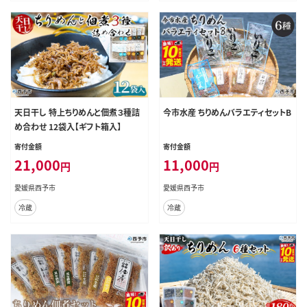
天日干し 特上ちりめんと佃煮３種詰
今市水産 ちりめんバラエティセットB
め合わせ 12袋入【ギフト箱入】
寄付金額
寄付金額
21,000
11,000
円
円
愛媛県西予市
愛媛県西予市
冷蔵
冷蔵