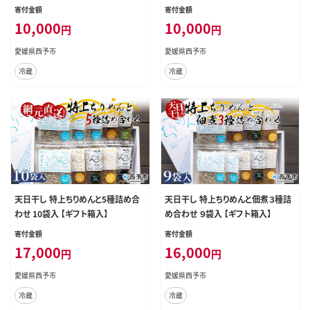
す シラス おじゃこ お魚 おさかな 小
寄付金額
寄付金額
魚 魚介類 乾燥 海の幸 海鮮 小分け
10,000
10,000
円
円
個包装 おすそ分け 国産 産地直送
送料無料 特産品 濱田水産 愛媛県
愛媛県西予市
愛媛県西予市
西予市【冷蔵】『最短10営業日以内に
冷蔵
冷蔵
発送予定』
天日干し 特上ちりめんと5種詰め合
天日干し 特上ちりめんと佃煮３種詰
わせ 10袋入 【ギフト箱入】
め合わせ ９袋入 【ギフト箱入】
寄付金額
寄付金額
17,000
16,000
円
円
愛媛県西予市
愛媛県西予市
冷蔵
冷蔵