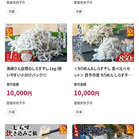
無料 特産品 濱田水産 愛媛県 西予
網元・祇園丸 愛媛県 西予市 【冷蔵】
愛媛県西予市
愛媛県西予市
市【冷蔵】『最短10営業日以内に発送
『1か月以内に順次出荷予定』
冷蔵
冷蔵
予定』
漁師さん自慢のしらす干し１kg（使
＜ちりめん＆しらす干し 食べ比べセ
いやすい小分けパック!！）
ット＞ 西予市産 ちりめん しらす干し
食べ比べ 健康 カルシウム 詰め合わ
寄付金額
寄付金額
せ チリメン シラス 魚介 海産物 海鮮
10,000
10,000
円
円
家庭用 贈答用 小分け 国産 特産品
産地直送 濱田水産 愛媛県 西予市
愛媛県西予市
愛媛県西予市
【冷凍】
冷凍
冷凍