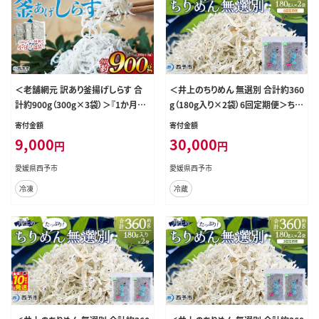
＜老舗網元 訳あり釜揚げしらす 合
＜井上のちりめん 無選別 合計約360
計約900g（300g×3袋）＞『1か月以
g（180g入り×2袋）6回定期便＞ちり
内に順次出荷予定』 減塩 かまあげ
めんじゃこ タコ エビ イカ 稚魚 バラ
寄付金額
寄付金額
シラス じゃこ 海鮮 海産物 丼 小魚
バラ かたくちいわし 小魚 小分け カ
9,000
30,000
円
円
乾物 小分け 小分けパック 便利 カル
ルシウム 乾物 ジッパー付 たっぷり
シウム 国産 特産品 マルヨシ水産 愛
便利 海鮮 井上水産 特産品 愛媛県
愛媛県西予市
愛媛県西予市
媛県 西予市【冷凍】
西予市【冷蔵】『お申込み月の翌月よ
冷凍
冷蔵
り配送』