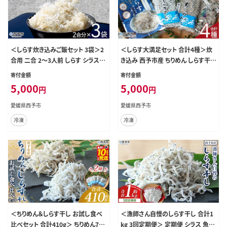
＜しらす炊き込みご飯セット 3袋＞2
＜しらす大満足セット 合計4種＞炊
合用 二合 2～3人前 しらす シラス
き込み 西予市産 ちりめん しらす干し
おじゃこ お魚 おさかな 小魚 魚介類
食べ比べ 健康 カルシウム 詰め合わ
寄付金額
寄付金額
乾燥 海の幸 海鮮 小分け 個包装 お
せ チリメン シラス 魚介 海産物 海鮮
5,000
5,000
円
円
すそ分け 国産 産地直送 送料無料
家庭用 贈答用 小分け 国産 特産品
特産品 濱田水産 愛媛県 西予市【冷
産地直送 濱田水産 愛媛県 西予市
愛媛県西予市
愛媛県西予市
凍】
【冷凍】
冷凍
冷凍
＜ちりめん＆しらす干し お試し食べ
＜漁師さん自慢のしらす干し 合計1
比べセット 合計410g＞ ちりめん70g
kg 3回定期便＞ 定期便 シラス 魚介