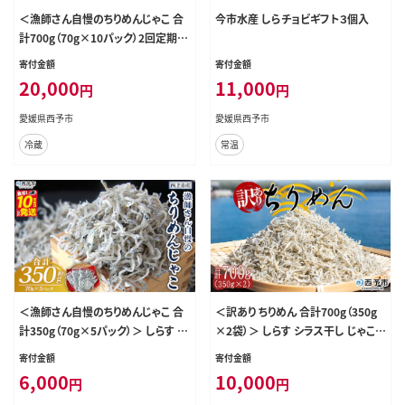
＜漁師さん自慢のちりめんじゃこ 合
今市水産 しらチョビギフト３個入
計700g（70g×10パック）2回定期便
＞ しらす シラス おじゃこ お魚 おさ
寄付金額
寄付金額
かな 小魚 魚介類 乾燥 海の幸 海鮮
20,000
11,000
円
円
小分け 個包装 おすそ分け 国産 産
地直送 送料無料 特産品 濱田水産
愛媛県西予市
愛媛県西予市
愛媛県 西予市【冷蔵】『お申込み月の
冷蔵
常温
翌月より配送を開始します。』
＜漁師さん自慢のちりめんじゃこ 合
＜訳あり ちりめん 合計700g（350g
計350g（70g×5パック）＞ しらす シ
×2袋）＞ しらす シラス干し じゃこ
ラス おじゃこ お魚 おさかな 小魚 魚
天日干し 海鮮 魚介 海産物 ごはんの
寄付金額
寄付金額
介類 乾燥 海の幸 海鮮 小分け 個包
お供 おつまみ 乾物 乾燥 セット ワケ
6,000
10,000
円
円
装 おすそ分け 国産 産地直送 送料
アリ わけあり チャック付き パック 袋