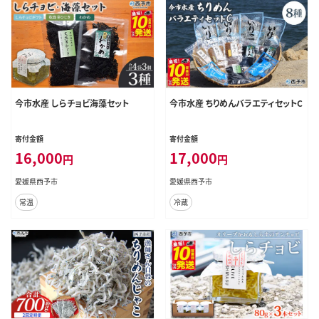
今市水産 しらチョビ海藻セット
今市水産 ちりめんバラエティセットC
寄付金額
寄付金額
16,000
17,000
円
円
愛媛県西予市
愛媛県西予市
常温
冷蔵