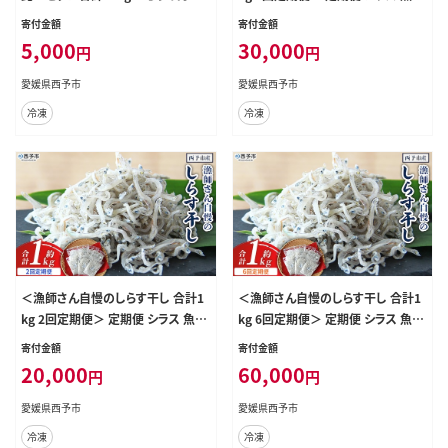
×3 しらす干し100g×2 西予市産 ち
類 さかな 海産物 海鮮 海の幸 小分
寄付金額
寄付金額
りめんじゃこ ふりかけ 詰め合わせ 詰
け 国産 ご飯のお供 丼 晩酌 おかず
5,000
30,000
円
円
合せ チリメン シラス 家庭用 小分け
特産品 濱田水産 愛媛県 西予市 【冷
産地直送 濱田水産 愛媛県 西予市
凍】『お申込み月の翌月より配送を開
愛媛県西予市
愛媛県西予市
始します』
冷凍
冷凍
＜漁師さん自慢のしらす干し 合計1
＜漁師さん自慢のしらす干し 合計1
kg 2回定期便＞ 定期便 シラス 魚介
kg 6回定期便＞ 定期便 シラス 魚介
類 さかな 海産物 海鮮 海の幸 小分
類 さかな 海産物 海鮮 海の幸 小分
寄付金額
寄付金額
け 国産 ご飯のお供 丼 晩酌 おかず
け 国産 ご飯のお供 丼 晩酌 おかず
20,000
60,000
円
円
特産品 濱田水産 愛媛県 西予市 【冷
特産品 濱田水産 愛媛県 西予市 【冷
凍】『お申込み月の翌月より配送を開
凍】『お申込み月の翌月より配送を開
愛媛県西予市
愛媛県西予市
始します』
始します』
冷凍
冷凍