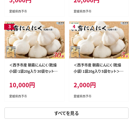
大粒 ストック 薬味 特産品 ノム
大粒 ストック 薬味 特産品 ノム
ランド 愛媛県 西予市【常温】『1
ランド 愛媛県 西予市【常温】『1
愛媛県西予市
愛媛県西予市
ヶ月以内に順次発送』
ヶ月以内に順次発送』
＜西予市産 朝霧にんにく（乾燥
＜西予市産 朝霧にんにく（乾燥
小袋）1袋20g入り 30袋セット＞
小袋）1袋20g入り 5袋セット＞
国産 ニンニク 小分け 30袋 セッ
国産 ニンニク 小分け 5袋 セット
10,000円
2,000円
ト 愛媛県産 野菜 やさい ドライ
愛媛県産 野菜 やさい ドライ 大
大粒 ストック 薬味 特産品 ノム
粒 ストック 薬味 特産品 ノムラン
ランド 愛媛県 西予市【常温】『1
ド 愛媛県 西予市【常温】『1ヶ月
愛媛県西予市
愛媛県西予市
ヶ月以内に順次発送』
以内に順次発送』
すべてを見る