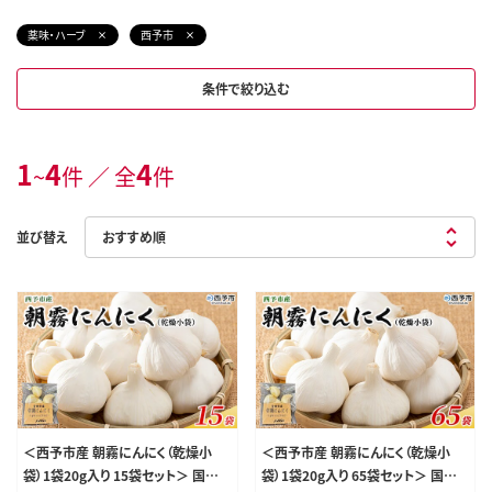
薬味・ハーブ
西予市
条件で絞り込む
1
4
4
~
件 ／ 全
件
並び替え
＜西予市産 朝霧にんにく（乾燥小
＜西予市産 朝霧にんにく（乾燥小
袋）1袋20g入り 15袋セット＞ 国産
袋）1袋20g入り 65袋セット＞ 国産