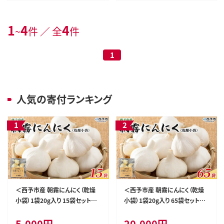
1
4
4
~
件 ／ 全
件
1
人気の寄付ランキング
＜西予市産 朝霧にんにく（乾燥
＜西予市産 朝霧にんにく（乾燥
小袋）1袋20g入り 15袋セット＞
小袋）1袋20g入り 65袋セット＞
国産 ニンニク 小分け 15袋 セッ
国産 ニンニク 小分け 65袋 セッ
5,000円
20,000円
ト 愛媛県産 野菜 やさい ドライ
ト 愛媛県産 野菜 やさい ドライ