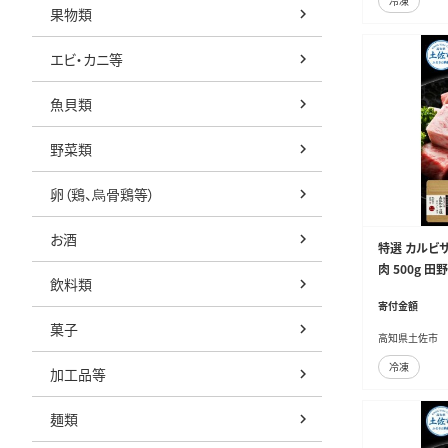
冷凍
果物類
エビ・カニ等
魚貝類
野菜類
卵（鶏、烏骨鶏等）
お酒
特選 カルビ
肉 500g 
飲料類
肉 お肉 和牛
寄付金額
L】 [BQAU00
菓子
高知県土佐市
冷凍
加工品等
麺類