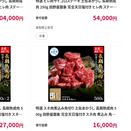
かうし 長期熟成
特選 ヒレ肉サイコロステーキ 土佐あかうし 長期熟成
 ヒレ肉 ステーキ
肉 250g 田野屋銀象 完全天日塩付き ヒレ肉 ステーキ
サイコロステーキ
肉 お肉 和牛 牛肉 国産 牛 熟成肉 サイコロステーキ
04,000
54,000
円
円
寄付金額
【株式会社LATERAL】 [BQAU018]
高知県土佐市
冷凍
 長期熟成肉 5
特選 スネ肉煮込み角切り 土佐あかうし 長期熟成肉 5
天日塩付き スネ肉
00g 田野屋銀象 完全天日塩付き スネ肉 煮込み 角切
 牛 熟成肉【株
り 肉 お肉 和牛 牛肉 国産 牛 熟成肉 豪華 贅沢【株式
27,000
16,000
円
円
寄付金額
会社LATERAL】 [BQAU015]