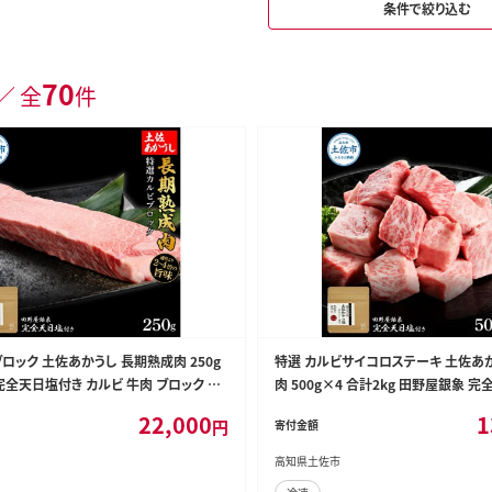
条件で絞り込む
70
／ 全
件
ロック 土佐あかうし 長期熟成肉 250g
特選 カルビサイコロステーキ 土佐あ
完全天日塩付き カルビ 牛肉 ブロック 肉
肉 500g×4 合計2kg 田野屋銀象 
産 牛 熟成肉 ブロック肉 豪華 贅沢【株式
ルビ ステーキ 肉 お肉 和牛 牛肉 国産
22,000
1
円
寄付金額
】 [BQAU009]
会社LATERAL】 [BQAU008]
高知県土佐市