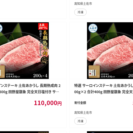
高知県土佐市
冷凍
インステーキ 土佐あかうし 長期熟成肉 2
特選 サーロインステーキ 土佐あかうし
計800g 田野屋銀象 完全天日塩付き サー
00g×2 合計400g 田野屋銀象 完全
キ 肉 お肉 和牛 牛肉 国産 牛 熟成肉【株
ロイン ステーキ 肉 お肉 和牛 牛肉 国
110,000
円
寄付金額
L】 [BQAU013]
式会社LATERAL】 [BQAU012]
高知県土佐市
冷凍