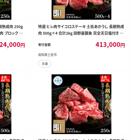
熟成肉 250g
特選 ヒレ肉サイコロステーキ 土佐あかうし 長期熟成
肉 ブロック 肉
肉 500g×4 合計2kg 田野屋銀象 完全天日塩付き ヒ
 豪華 贅沢【株式
レ肉 ステーキ 肉 お肉 和牛 牛肉 国産 牛 熟成肉 豪華
24,000
413,000
円
円
寄付金額
【株式会社LATERAL】 [BQAU021]
高知県土佐市
冷凍