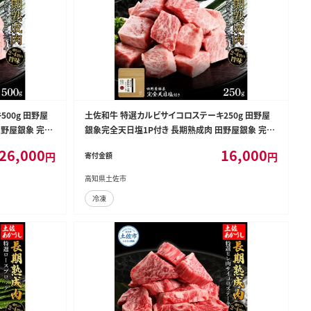
00g 田野屋
土佐和牛 特選カルビサイコロステーキ250g 田野屋
田野屋銀象 完全
銀象完全天日塩1P付き 長期熟成肉 田野屋銀象 完全
和牛 牛肉 国産
天日塩付き カルビ ステーキ 肉 お肉 和牛 牛肉 国産
26,000
16,000
円
円
寄付金額
熟成肉【株式会社LATERAL】 [BQAU036]
高知県土佐市
冷凍