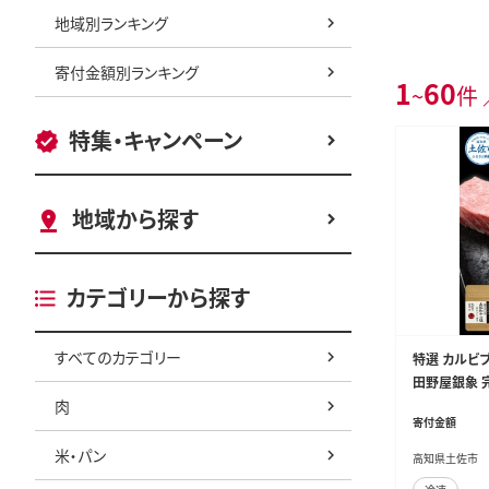
地域別ランキング
寄付金額別ランキング
1
60
~
件 
特集・キャンペーン
地域から探す
カテゴリーから探す
すべてのカテゴリー
特選 カルビブ
田野屋銀象 
肉
お肉 和牛 国
寄付金額
会社LATERAL
米・パン
高知県土佐市