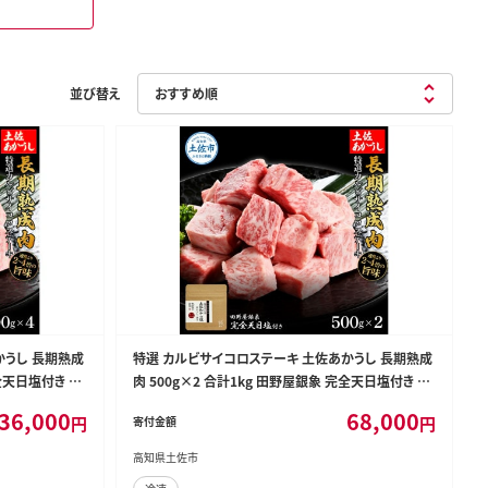
並び替え
かうし 長期熟成
特選 カルビサイコロステーキ 土佐あかうし 長期熟成
完全天日塩付き カ
肉 500g×2 合計1kg 田野屋銀象 完全天日塩付き カ
 牛 熟成肉【株式
ルビ ステーキ 肉 お肉 和牛 牛肉 国産 牛 熟成肉 豪華
36,000
68,000
円
円
寄付金額
【株式会社LATERAL】 [BQAU007]
高知県土佐市