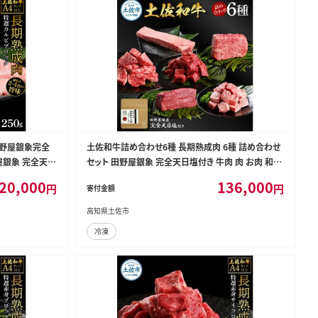
田野屋銀象完全
土佐和牛詰め合わせ6種 長期熟成肉 6種 詰め合わせ
屋銀象 完全天日
セット 田野屋銀象 完全天日塩付き 牛肉 肉 お肉 和牛
和牛 国産 牛 熟
国産 牛 赤身 ヒレ カルビ ロース ブロック【株式会社L
20,000
136,000
円
円
寄付金額
]
ATERAL】 [BQAU063]
高知県土佐市
冷凍