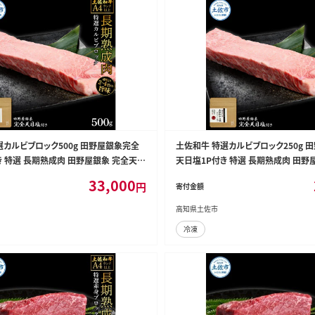
選カルビブロック500g 田野屋銀象完全
土佐和牛 特選カルビブロック250g 
き 特選 長期熟成肉 田野屋銀象 完全天日
天日塩1P付き 特選 長期熟成肉 田野
 牛肉 ブロック 肉 お肉 和牛 国産 牛【株
塩付き カルビ 牛肉 ブロック 肉 お肉 
33,000
円
寄付金額
L】 [BQAU042]
成肉【株式会社LATERAL】 [BQAU040
高知県土佐市
冷凍