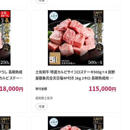
冷凍
かうし 長期熟成
土佐和牛 特選カルビサイコロステーキ500g×4 田野
 カルビ ステーキ
屋銀象完全天日塩4P付き 2kg 2キロ 長期熟成肉 田
式会社LATERA
野屋銀象 完全天日塩付き カルビ ステーキ 肉 お肉 和
18,000
115,000
円
円
寄付金額
牛【株式会社LATERAL】 [BQAU039]
高知県土佐市
冷凍