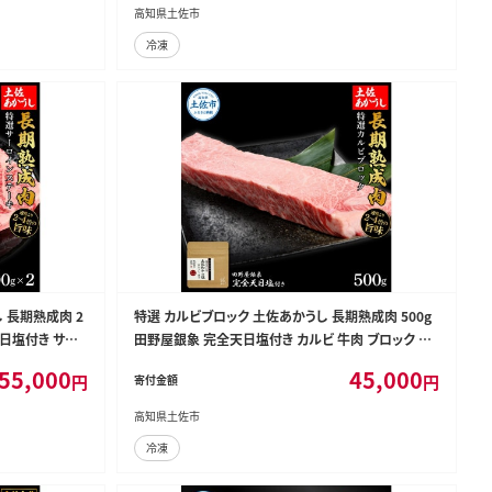
高知県土佐市
冷凍
 長期熟成肉 2
特選 カルビブロック 土佐あかうし 長期熟成肉 500g
天日塩付き サー
田野屋銀象 完全天日塩付き カルビ 牛肉 ブロック 肉
産 牛 熟成肉【株
お肉 和牛 国産 牛 熟成肉 ブロック肉 豪華 贅沢【株式
55,000
45,000
円
円
寄付金額
会社LATERAL】 [BQAU011]
高知県土佐市
冷凍