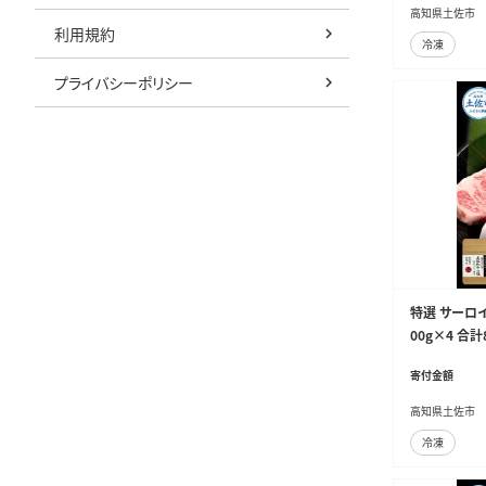
高知県土佐市
利用規約
冷凍
プライバシーポリシー
特選 サーロ
00g×4 合
ロイン ステー
寄付金額
式会社LATERA
高知県土佐市
冷凍