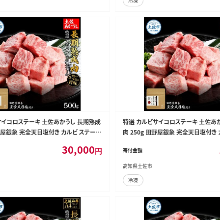
冷凍
サイコロステーキ 土佐あかうし 長期熟成
特選 カルビサイコロステーキ 土佐あ
田野屋銀象 完全天日塩付き カルビ ステーキ
肉 250g 田野屋銀象 完全天日塩付き
 国産 牛 牛肉 熟成肉【株式会社LATERA
肉 お肉 和牛 牛肉 国産 牛 熟成肉【株
30,000
円
寄付金額
6]
L】 [BQAU005]
高知県土佐市
冷凍