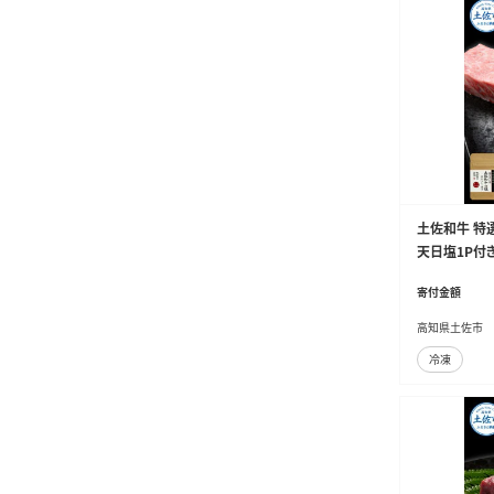
土佐和牛 特
天日塩1P付
塩付き カルビ
寄付金額
式会社LATERA
高知県土佐市
冷凍