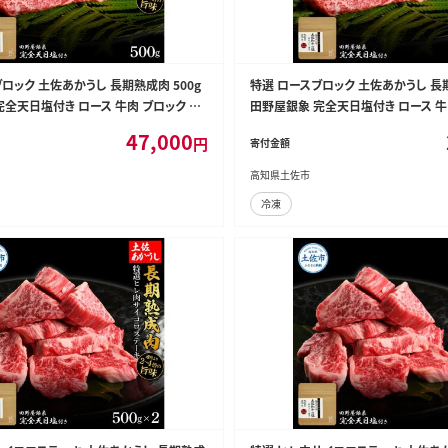
ロック 土佐あかうし 長期熟成肉 500g
特選 ロースブロック 土佐あかうし 長期
完全天日塩付き ロース 牛肉 ブロック 肉
田野屋銀象 完全天日塩付き ロース 牛
産 牛 熟成肉 ブロック肉 豪華 贅沢【株式
お肉 和牛 国産 牛 熟成肉 ブロック肉
47,000
円
寄付金額
】 [BQAU024]
会社LATERAL】 [BQAU022]
高知県土佐市
冷凍