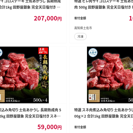
サイコロステーキ 土佐あかうし 長期熟成
特選 ヒレ肉サイコロステーキ 土佐あ
2 合計1kg 田野屋銀象 完全天日塩付き ヒ
肉 500g 田野屋銀象 完全天日塩付き
 肉 お肉 和牛 牛肉 国産 牛 熟成肉 豪華
肉 お肉 和牛 国産 牛 牛肉 熟成肉 
207,000
1
円
寄付金額
ERAL】 [BQAU020]
【株式会社LATERAL】 [BQAU019]
高知県土佐市
冷凍
煮込み角切り 土佐あかうし 長期熟成肉 5
特選 スネ肉煮込み角切り 土佐あかうし
計2kg 田野屋銀象 完全天日塩付き スネ肉
00g×2 合計1kg 田野屋銀象 完全
 肉 お肉 和牛 牛肉 国産 牛 熟成肉【株
煮込み 角切り 肉 お肉 和牛 牛肉 国産
59,000
円
寄付金額
L】 [BQAU017]
式会社LATERAL】 [BQAU016]