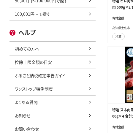
50,001円～100,000円で探す
特選 ヒレ肉
肉 500g×
レ肉 ステーキ
100,001円～で探す
寄付金額
【株式会社LAT
高知県土佐市
ヘルプ
冷凍
初めての方へ
控除上限金額の目安
ふるさと納税確定申告ガイド
ワンストップ特例制度
よくある質問
特選 スネ肉
お知らせ
00g×4 合
煮込み 角切り
寄付金額
お問い合わせ
式会社LATERA