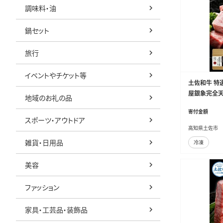
調味料・油
鍋セット
旅行
イベントやチケット等
土佐和牛 特
屋銀象完全天日
地域のお礼の品
野屋銀象 完全
寄付金額
牛【株式会社LA
スポーツ・アウトドア
高知県土佐市
雑貨・日用品
冷凍
美容
ファッション
家具・工芸品・装飾品