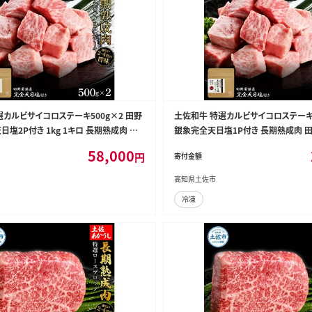
選カルビサイコロステーキ500g×2 田野
土佐和牛 特選カルビサイコロステーキ5
塩2P付き 1kg 1キロ 長期熟成肉 田
銀象完全天日塩1P付き 長期熟成肉 
天日塩付き カルビ ステーキ 肉 お肉 和
天日塩付き カルビ ステーキ 肉 お肉 
58,000
円
寄付金額
TERAL】 [BQAU038]
【株式会社LATERAL】 [BQAU037]
高知県土佐市
冷凍