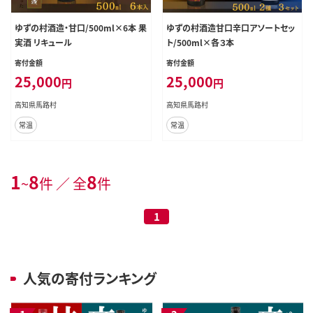
ゆずの村酒造・甘口/500ml×6本 果
ゆずの村酒造甘口辛口アソートセッ
実酒 リキュール
ト/500ml×各３本
寄付金額
寄付金額
25,000
25,000
円
円
高知県馬路村
高知県馬路村
常温
常温
1
8
8
~
件 ／ 全
件
1
人気の寄付ランキング