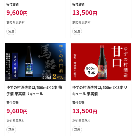
寄付金額
寄付金額
9,600
13,500
円
円
高知県馬路村
高知県馬路村
常温
常温
ゆずの村酒造辛口/500ml×2本 柚
ゆずの村酒造甘口/500ml×3本 リ
子酒 果実酒 リキュール
キュール 果実酒
寄付金額
寄付金額
9,600
13,500
円
円
高知県馬路村
高知県馬路村
常温
常温