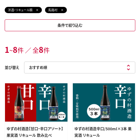
洋酒・リキュール類
馬路村
条件で絞り込む
1
8
8
~
件 ／ 全
件
並び替え
ゆずの村酒造【甘口・辛口アソート】
ゆずの村酒造辛口/500ml×3本 果
果実酒 リキュール 飲み比べ
実酒 リキュール