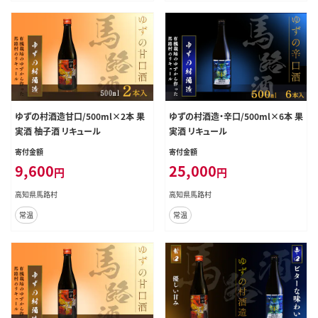
ゆずの村酒造甘口/500ml×2本 果
ゆずの村酒造・辛口/500ml×6本 果
実酒 柚子酒 リキュール
実酒 リキュール
寄付金額
寄付金額
9,600
25,000
円
円
高知県馬路村
高知県馬路村
常温
常温