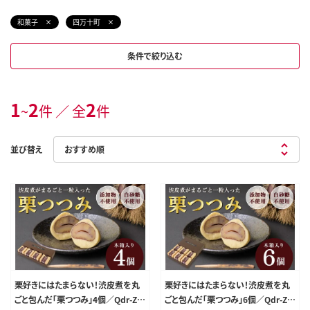
和菓子
四万十町
条件で絞り込む
1
2
2
~
件 ／ 全
件
並び替え
栗好きにはたまらない！渋皮煮を丸
栗好きにはたまらない！渋皮煮を丸
ごと包んだ「栗つつみ」4個／Qdr-Z1
ごと包んだ「栗つつみ」6個／Qdr-Z1