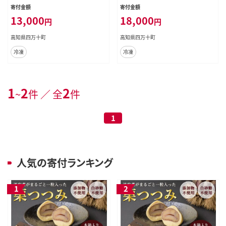
98
99
寄付金額
寄付金額
13,000
18,000
円
円
高知県四万十町
高知県四万十町
冷凍
冷凍
1
2
2
~
件 ／ 全
件
1
人気の寄付ランキング