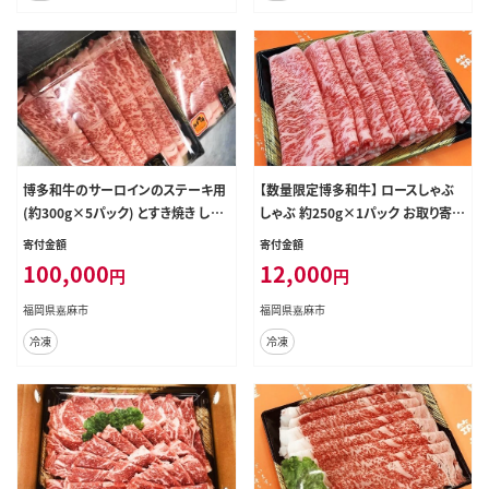
博多和牛のサーロインのステーキ用
【数量限定博多和牛】 ロースしゃぶ
(約300g×5パック) とすき焼き しゃ
しゃぶ 約250g×1パック お取り寄せ
ぶしゃぶ用 (約400g×2パック) の詰
グルメ 福岡 お土産 九州 九州産 福
寄付金額
寄付金額
め合わせ 計約2.3kg お取り寄せ グ
岡県産
100,000
12,000
円
円
ルメ 福岡 お土産 九州 九州産 福岡
県産
福岡県嘉麻市
福岡県嘉麻市
冷凍
冷凍