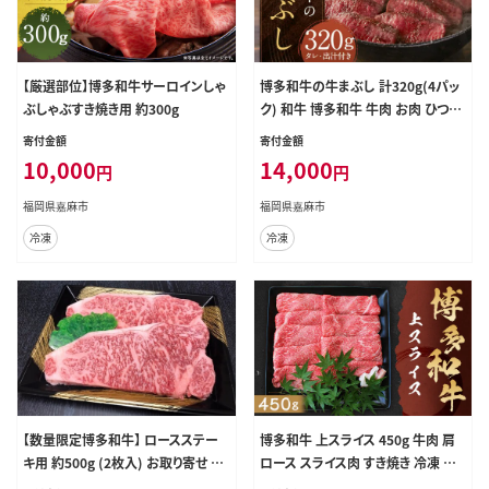
【厳選部位】博多和牛サーロインしゃ
博多和牛の牛まぶし 計320g(4パッ
ぶしゃぶすき焼き用 約300g
ク) 和牛 博多和牛 牛肉 お肉 ひつま
ぶし
寄付金額
寄付金額
10,000
14,000
円
円
福岡県嘉麻市
福岡県嘉麻市
冷凍
冷凍
【数量限定博多和牛】 ロースステー
博多和牛 上スライス 450g 牛肉 肩
キ用 約500g (2枚入) お取り寄せ グ
ロース スライス肉 すき焼き 冷凍 嘉
ルメ 福岡 お土産 九州 九州産 福岡
麻市