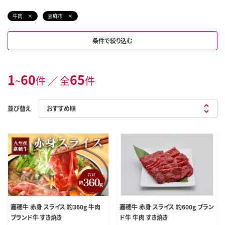
牛肉
嘉麻市
条件で絞り込む
1
60
65
~
件 ／ 全
件
並び替え
嘉穂牛 赤身 スライス 約360g 牛肉
嘉穂牛 赤身 スライス 約600g ブラン
ブランド牛 すき焼き
ド牛 牛肉 すき焼き