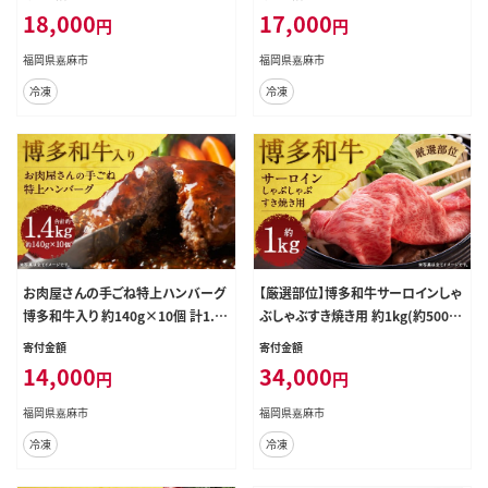
18,000
17,000
円
円
福岡県嘉麻市
福岡県嘉麻市
冷凍
冷凍
お肉屋さんの手ごね特上ハンバーグ
【厳選部位】博多和牛サーロインしゃ
博多和牛入り 約140g×10個 計1.4
ぶしゃぶすき焼き用 約1kg(約500g
kg
×2パック)
寄付金額
寄付金額
14,000
34,000
円
円
福岡県嘉麻市
福岡県嘉麻市
冷凍
冷凍