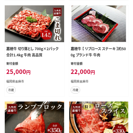
嘉穂牛 切り落とし 700g×2パック
嘉穂牛 【 リブロース ステーキ 】約50
合計1.4kg 牛肉 高品質
0g ブランド牛 牛肉
寄付金額
寄付金額
25,000
22,000
円
円
福岡県嘉麻市
福岡県嘉麻市
冷蔵
冷蔵