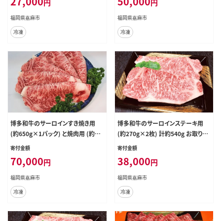
27,000
50,000
円
円
福岡県嘉麻市
福岡県嘉麻市
冷凍
冷凍
博多和牛のサーロインすき焼き用
博多和牛のサーロインステーキ用
(約650g×1パック) と焼肉用 (約65
(約270g×2枚) 計約540g お取り寄
0g×1パック) の詰め合わせ 計約1.
せ グルメ 福岡 お土産 九州 九州産
寄付金額
寄付金額
3kg お取り寄せ グルメ 福岡 お土産
福岡県産
70,000
38,000
円
円
九州 九州産 福岡県産
福岡県嘉麻市
福岡県嘉麻市
冷凍
冷凍