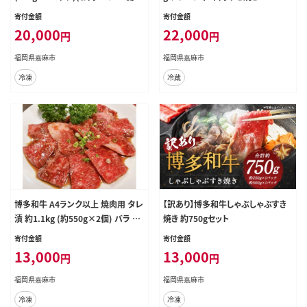
焼肉のたれ付) 和牛 博多和牛 牛肉
寄付金額
寄付金額
お肉 焼肉 タレ付き
20,000
22,000
円
円
福岡県嘉麻市
福岡県嘉麻市
冷凍
冷蔵
博多和牛 A4ランク以上 焼肉用 タレ
【訳あり】博多和牛しゃぶしゃぶすき
漬 約1.1kg (約550g×2個) バラ 肩
焼き 約750gセット
ロース ウデ 肉 お肉 にく 牛肉 博多
寄付金額
寄付金額
和牛 焼肉 焼き肉 タレ 漬け込み タレ
13,000
13,000
円
円
漬け 味付け肉 小分け 冷凍
福岡県嘉麻市
福岡県嘉麻市
冷凍
冷凍