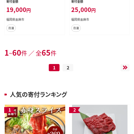
寄付金額
寄付金額
県産
19,000
25,000
円
円
福岡県嘉麻市
福岡県嘉麻市
冷凍
冷凍
1
60
65
~
件 ／ 全
件
1
2
人気の寄付ランキング