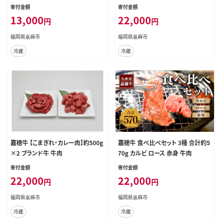
寄付金額
寄付金額
13,000
22,000
円
円
福岡県嘉麻市
福岡県嘉麻市
冷蔵
冷蔵
嘉穂牛 【こまぎれ・カレー肉】約500g
嘉穂牛 食べ比べセット 3種 合計約5
×2 ブランド牛 牛肉
70g カルビ ロース 赤身 牛肉
寄付金額
寄付金額
22,000
22,000
円
円
福岡県嘉麻市
福岡県嘉麻市
冷蔵
冷蔵