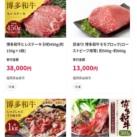
博多和牛ヒレステーキ 計約450g(約
訳あり! 博多和牛モモブロック(ロー
150g×3枚)
ストビーフ用等) 約500g~約600g
寄付金額
寄付金額
38,000
13,000
円
円
福岡県嘉麻市
福岡県嘉麻市
冷凍
冷凍