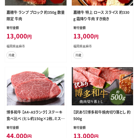
嘉穂牛 ランプ ブロック 約350g 数量
嘉穂牛 特上 ロース スライス 約330
限定 牛肉
g 霜降り 牛肉 すき焼き
寄付金額
寄付金額
13,000
13,000
円
円
福岡県嘉麻市
福岡県嘉麻市
冷蔵
冷蔵
博多和牛 【A4~A5ランク】 ステーキ
【訳あり】博多和牛焼肉切り落とし 約
食べ比べ (ヒレ約150g×2枚、ミスジ
500g
約100g×2枚、モモ約100g×2枚)
寄付金額
寄付金額
計約700g(6枚) 肉 お肉 にく 牛肉 博
44,000
13,000
円
円
多和牛 黒毛和牛 ヒレ ミスジ モモ 小