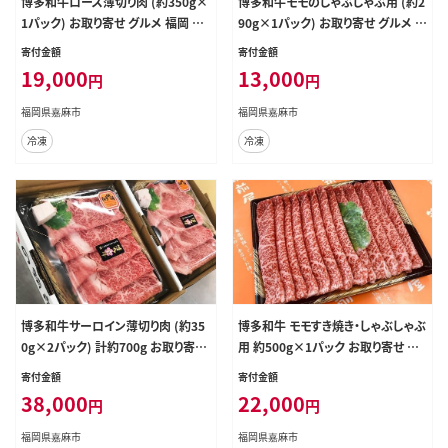
博多和牛ロース薄切り肉 (約350g×
博多和牛モモのしゃぶしゃぶ用 (約2
1パック) お取り寄せ グルメ 福岡 お
90g×1パック) お取り寄せ グルメ 福
土産 九州 九州産 福岡県産
岡 お土産 九州 九州産 福岡県産
寄付金額
寄付金額
19,000
13,000
円
円
福岡県嘉麻市
福岡県嘉麻市
冷凍
冷凍
博多和牛サーロイン薄切り肉 (約35
博多和牛 モモすき焼き・しゃぶしゃぶ
0g×2パック) 計約700g お取り寄せ
用 約500g×1パック お取り寄せ グ
グルメ 福岡 お土産 九州 九州産 福
ルメ 福岡 お土産 九州 九州産 福岡
寄付金額
寄付金額
岡県産
県産
38,000
22,000
円
円
福岡県嘉麻市
福岡県嘉麻市