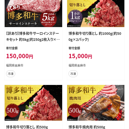
【訳あり】博多和牛サーロインステー
博多和牛切り落とし 約1000g(約50
キセット 約5kg(約250g2枚入り×10
0g×2パック)
パック)
寄付金額
寄付金額
150,000
15,000
円
円
福岡県嘉麻市
福岡県嘉麻市
冷凍
冷凍
博多和牛切り落とし 約500g
博多和牛焼肉用 約500g