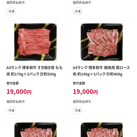
福岡県嘉麻市
福岡県嘉麻市
冷凍
冷凍
A4ランク 博多和牛 すき焼き用 もも
A4ランク 博多和牛 焼肉用 肩ロース
肉 約170g×3パック 計約500g
肉 約140g×3パック 計約400g
寄付金額
寄付金額
19,000
19,000
円
円
福岡県嘉麻市
福岡県嘉麻市
冷凍
冷凍