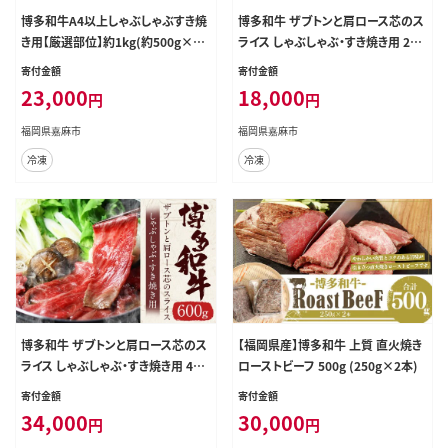
博多和牛A4以上しゃぶしゃぶすき焼
博多和牛 ザブトンと肩ロース芯のス
き用【厳選部位】約1kg(約500g×2
ライス しゃぶしゃぶ・すき焼き用 2人
パック)
前 300g 肉 牛肉 和牛
寄付金額
寄付金額
23,000
18,000
円
円
福岡県嘉麻市
福岡県嘉麻市
冷凍
冷凍
博多和牛 ザブトンと肩ロース芯のス
【福岡県産】博多和牛 上質 直火焼き
ライス しゃぶしゃぶ・すき焼き用 4人
ローストビーフ 500g (250g×2本)
前 合計600g 肉 牛肉 和牛
寄付金額
寄付金額
34,000
30,000
円
円