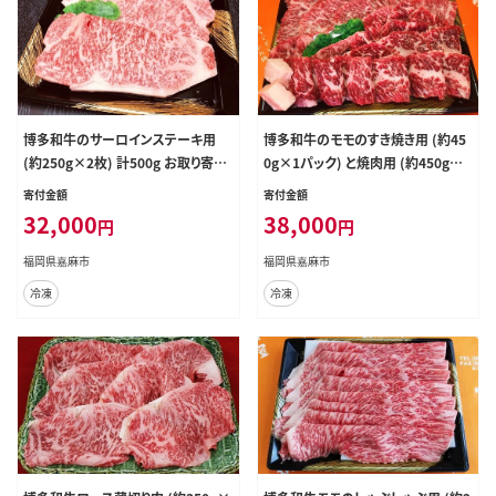
博多和牛のサーロインステーキ用
博多和牛のモモのすき焼き用 (約45
(約250g×2枚) 計500g お取り寄せ
0g×1パック) と焼肉用 (約450g×1
グルメ 福岡 お土産 九州 九州産 福
パック) 詰め合わせ 計約900g お取
寄付金額
寄付金額
岡県産
り寄せ グルメ 福岡 お土産 九州 九州
32,000
38,000
円
円
産 福岡県産
福岡県嘉麻市
福岡県嘉麻市
冷凍
冷凍