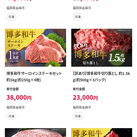
分け 冷凍
福岡県嘉麻市
福岡県嘉麻市
冷凍
冷凍
博多和牛サーロインステーキセット
【訳あり】博多和牛切り落とし 約1.5k
約1kg(約250g×4枚)
g(約500g×3パック)
寄付金額
寄付金額
38,000
23,000
円
円
福岡県嘉麻市
福岡県嘉麻市
冷凍
冷凍