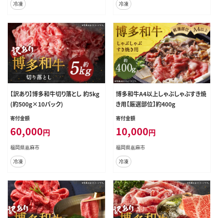
冷凍
冷凍
【訳あり】博多和牛切り落とし 約5kg
博多和牛A4以上しゃぶしゃぶすき焼
(約500g×10パック)
き用【厳選部位】約400g
寄付金額
寄付金額
60,000
10,000
円
円
福岡県嘉麻市
福岡県嘉麻市
冷凍
冷凍