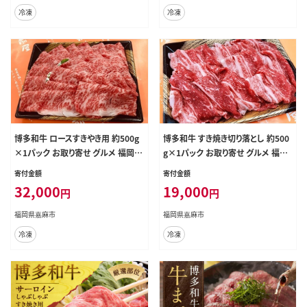
冷凍
冷凍
博多和牛 ロースすきやき用 約500g
博多和牛 すき焼き切り落とし 約500
×1パック お取り寄せ グルメ 福岡
g×1パック お取り寄せ グルメ 福岡
お土産 九州 九州産 福岡県産
お土産 九州 九州産 福岡県産
寄付金額
寄付金額
32,000
19,000
円
円
福岡県嘉麻市
福岡県嘉麻市
冷凍
冷凍