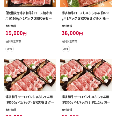
【数量限定博多和牛】 ロース焼き肉
博多和牛ロースしゃぶしゃぶ 約450
用 約500g×1パック お取り寄せ グ
g×1パック お取り寄せ グルメ 福岡
ルメ 福岡 お土産 九州 九州産 福岡
お土産 九州 九州産 福岡県産
寄付金額
寄付金額
県産
19,000
38,000
円
円
福岡県嘉麻市
福岡県嘉麻市
冷凍
冷凍
博多和牛サーロインしゃぶしゃぶ用
博多和牛サーロインしゃぶしゃぶ用
(約500g×1パック) お取り寄せ グル
(約300g×4パック) 計約1.2kg お取
メ 福岡 お土産 九州 九州産 福岡県
り寄せ グルメ 福岡 お土産 九州 九州
寄付金額
寄付金額
産
産 福岡県産