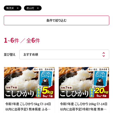
無洗米
産山村
条件で絞り込む
1
6
6
~
件 ／ 全
件
並び替え
令和7年産 こしひかり 5kg 《7-14日
令和7年産 こしひかり 20kg 《7-14日
以内に出荷予定》 熊本県産 ふるさと
以内に出荷予定》令和7年産 熊本県