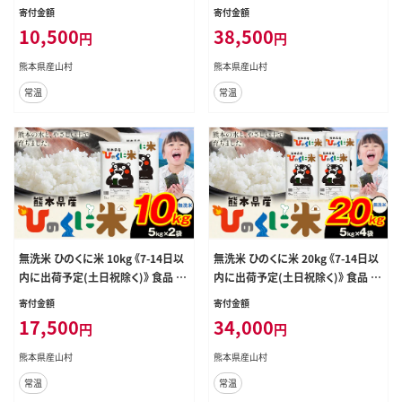
納税 無洗米 ひの 米 こめ ふるさとの
産 ふるさと納税 無洗米 ひの 米 こめ
寄付金額
寄付金額
うぜい コシヒカリ コメ お米 おこめ--
ふるさとのうぜい コシヒカリ コメ お
10,500
38,500
円
円
-ubuyama_lcl_1283_5kg---
米 おこめ---ubuyama_lcl_1287_2
0kg---
熊本県産山村
熊本県産山村
常温
常温
無洗米 ひのくに米 10kg 《7-14日以
無洗米 ひのくに米 20kg 《7-14日以
内に出荷予定(土日祝除く)》 食品 米
内に出荷予定(土日祝除く)》 食品 米
こめ コメ 熊本県産 ふるさと納税 お
こめ コメ 熊本県産 ふるさと納税 お
寄付金額
寄付金額
米 おこめ 熊本---ubuyama_lcl_12
米 おこめ 熊本---ubuyama_lcl_12
17,500
34,000
円
円
67_10kg---
69_20kg---
熊本県産山村
熊本県産山村
常温
常温