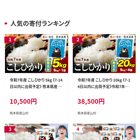
人気の寄付ランキング
令和7年産 こしひかり 5kg 《7-14
令和7年産 こしひかり 20kg 《7-1
日以内に出荷予定》 熊本県産 ふ
4日以内に出荷予定》令和7年産
るさと納税 無洗米 ひの 米 こめ
熊本県産 ふるさと納税 無洗米
10,500円
38,500円
ふるさとのうぜい コシヒカリ コ
ひの 米 こめ ふるさとのうぜい
メ お米 おこめ---ubuyama_lcl
コシヒカリ コメ お米 おこめ---u
_1283_5kg---
buyama_lcl_1287_20kg---
熊本県産山村
熊本県産山村