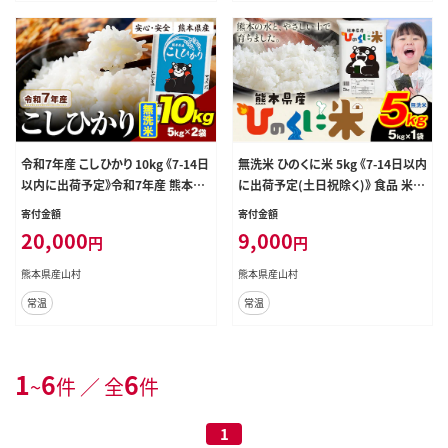
令和7年産 こしひかり 10kg 《7-14日
無洗米 ひのくに米 5kg 《7-14日以内
以内に出荷予定》令和7年産 熊本県
に出荷予定(土日祝除く)》 食品 米 こ
産 ふるさと納税 無洗米 ひの 米 こめ
め コメ 熊本県産 ふるさと納税 お米
寄付金額
寄付金額
ふるさとのうぜい コシヒカリ コメ お
おこめ 熊本---ubuyama_lcl_1265
20,000
9,000
円
円
米 おこめ---ubuyama_lcl_1364_1
_5kg---
0kg---
熊本県産山村
熊本県産山村
常温
常温
1
6
6
~
件 ／ 全
件
1