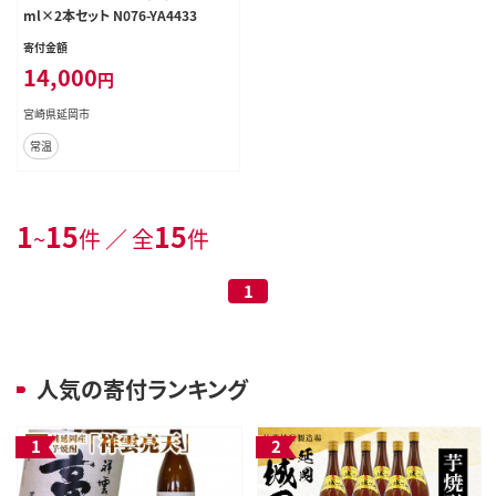
ml×2本セット N076-YA4433
寄付金額
14,000
円
宮崎県延岡市
常温
1
15
15
~
件 ／ 全
件
1
人気の寄付ランキング