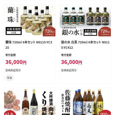
蘭珠 720ml 6本セット N0115-YC3
銀の水 白黒 720ml 6本セット N011
25
5-YC412
寄付金額
寄付金額
36,000
36,000
円
円
宮崎県延岡市
宮崎県延岡市
常温