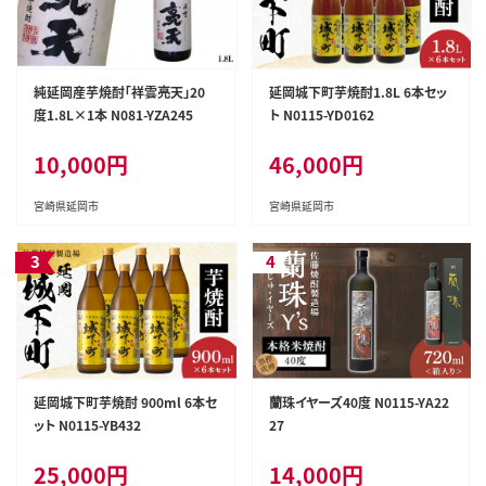
純延岡産芋焼酎「祥雲亮天」20
延岡城下町芋焼酎1.8L 6本セッ
度1.8L×1本 N081-YZA245
ト N0115-YD0162
10,000円
46,000円
宮崎県延岡市
宮崎県延岡市
延岡城下町芋焼酎 900ml 6本セ
蘭珠イヤーズ40度 N0115-YA22
ット N0115-YB432
27
25,000円
14,000円