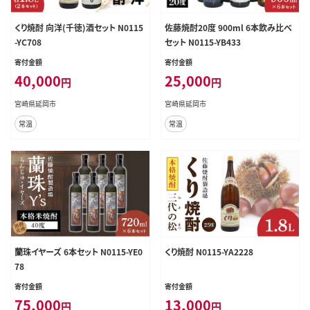
くり焼酎 向洋(千徳)酒セット N0115
佐藤焼酎20度 900ml 6本飲み比べ
-YC708
セット N0115-YB433
寄付金額
寄付金額
40,000
25,000
円
円
宮崎県延岡市
宮崎県延岡市
常温
常温
蘭珠イヤーズ 6本セット N0115-YE0
くり焼酎 N0115-YA2228
78
寄付金額
寄付金額
75,000
13,000
円
円