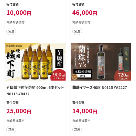
寄付金額
寄付金額
10,000
46,000
円
円
宮崎県延岡市
宮崎県延岡市
常温
常温
延岡城下町芋焼酎 900ml 6本セット
蘭珠イヤーズ40度 N0115-YA2227
N0115-YB432
寄付金額
寄付金額
25,000
14,000
円
円
宮崎県延岡市
宮崎県延岡市
常温
常温