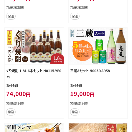
宮崎県延岡市
宮崎県延岡市
常温
常温
くり焼酎 1.8L 6本セット N0115-YE0
三蔵Aセット N005-YA958
79
寄付金額
寄付金額
74,000
19,000
円
円
宮崎県延岡市
宮崎県延岡市
常温
常温