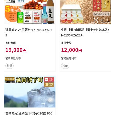
延岡メンマ・三蔵セット N005-YA95
牛乳甘酒・山田錦甘酒セット（8本入）
9
N0135-YZA224
寄付金額
寄付金額
19,000
12,000
円
円
宮崎県延岡市
宮崎県延岡市
常温
冷蔵
宮崎限定 延岡城下町(芋)20度 900