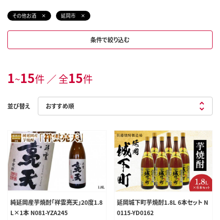
その他お酒
延岡市
条件で絞り込む
1
15
15
~
件 ／ 全
件
並び替え
純延岡産芋焼酎「祥雲亮天」20度1.8
延岡城下町芋焼酎1.8L 6本セット N
L×1本 N081-YZA245
0115-YD0162