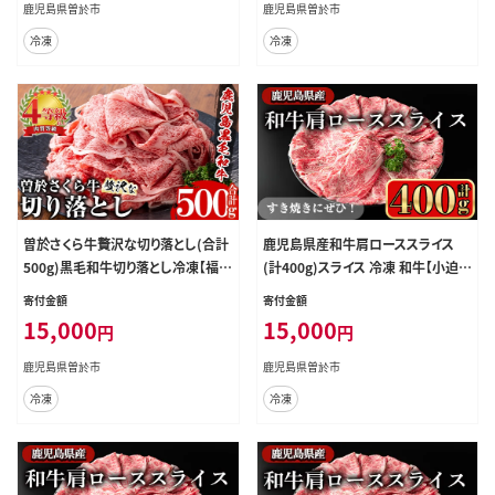
鹿児島県曽於市
鹿児島県曽於市
冷凍
冷凍
曽於さくら牛贅沢な切り落とし(合計
鹿児島県産和牛肩ローススライス
500g)黒毛和牛切り落とし冷凍【福永
(計400g)スライス 冷凍 和牛【小迫ス
産業】A660
トアー】A720
寄付金額
寄付金額
15,000
15,000
円
円
鹿児島県曽於市
鹿児島県曽於市
冷凍
冷凍