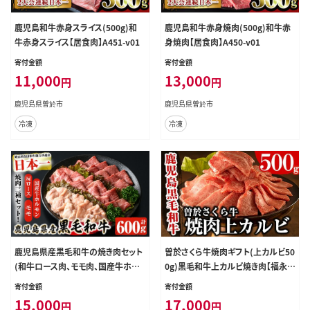
鹿児島和牛赤身スライス(500g)和
鹿児島和牛赤身焼肉(500g)和牛赤
牛赤身スライス【居食肉】A451-v01
身焼肉【居食肉】A450-v01
寄付金額
寄付金額
11,000
13,000
円
円
鹿児島県曽於市
鹿児島県曽於市
冷凍
冷凍
鹿児島県産黒毛和牛の焼き肉セット
曽於さくら牛焼肉ギフト(上カルビ50
(和牛ロース肉、モモ肉、国産牛ホル
0g)黒毛和牛上カルビ焼き肉【福永産
モン各200g計600g)黒毛和牛焼き肉
業】A16-v01
寄付金額
寄付金額
冷凍【ナンチク】A6-v01
15,000
17,000
円
円