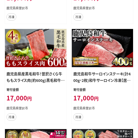
鹿児島県曽於市
鹿児島県曽於市
冷凍
冷凍
鹿児島県産黒毛和牛！曽於さくら牛
鹿児島和牛サーロインステーキ(計4
ももスライス肉(約600g)黒毛和牛モ
00g・2枚)和牛サーロイン冷凍【居食
モ肉スライス【福永産業】A17-v01
肉】A448-v02
寄付金額
寄付金額
17,000
17,000
円
円
鹿児島県曽於市
鹿児島県曽於市
冷凍
冷凍