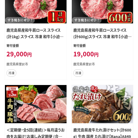
鹿児島県産和牛肩ロース スライス
鹿児島県産和牛肩ローススライス
(計1kg) スライス 冷凍 和牛【小迫ス
(計600g)スライス 冷凍 和牛【小迫ス
トアー】A721
トアー】A603-v01
寄付金額
寄付金額
29,000
19,000
円
円
鹿児島県曽於市
鹿児島県曽於市
冷凍
冷凍
＜定期便・全5回(連続)＞毎月違うお
鹿児島県産牛たれ漬けセット(計600
肉をお届け！お楽しみ定期便 (合計
g) 牛肉 国産 たれ漬け【Rana】A849