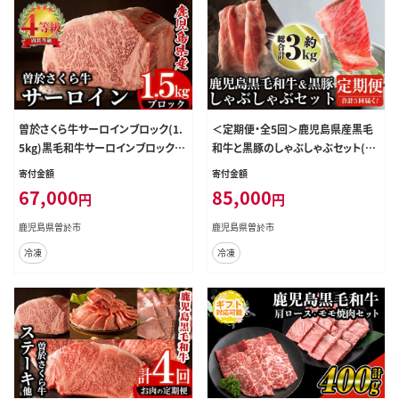
曽於さくら牛サーロインブロック(1.
＜定期便・全5回＞鹿児島県産黒毛
5kg)黒毛和牛サーロインブロック肉
和牛と黒豚のしゃぶしゃぶセット(各
【福永産業】D3-v01
300g×2×5回・計3kg) 黒毛和牛 黒
寄付金額
寄付金額
豚 定期便【ナンチク】T1-v01
67,000
85,000
円
円
鹿児島県曽於市
鹿児島県曽於市
冷凍
冷凍