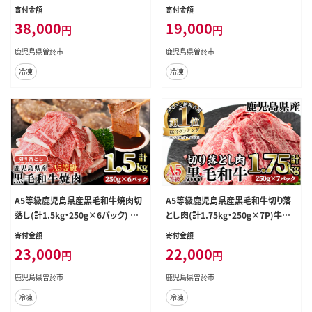
ーキ【居食肉】T66
カルビ焼肉黒毛和牛【LRプラスK】A4
寄付金額
寄付金額
91-v01
38,000
19,000
円
円
鹿児島県曽於市
鹿児島県曽於市
冷凍
冷凍
A5等級鹿児島県産黒毛和牛焼肉切
A5等級鹿児島県産黒毛和牛切り落
落し(計1.5kg・250g×6パック) 切り
とし肉(計1.75kg・250g×7P)牛肉
落とし 焼肉 黒毛和牛【LRプラスK】A
赤身切り落とし【LRプラスK】A230-v
寄付金額
寄付金額
1006
02
23,000
22,000
円
円
鹿児島県曽於市
鹿児島県曽於市
冷凍
冷凍