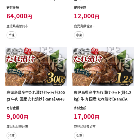
2.66kg以上) 牛肉 豚肉 定期便 【ナ
寄付金額
寄付金額
ンチク】 T47
64,000
12,000
円
円
鹿児島県曽於市
鹿児島県曽於市
冷凍
冷凍
鹿児島県産牛たれ漬けセット(計300
鹿児島県産牛たれ漬けセット(計1.2
g) 牛肉 国産 たれ漬け【Rana】A848
kg) 牛肉 国産 たれ漬け【Rana】A85
1
寄付金額
寄付金額
9,000
17,000
円
円
鹿児島県曽於市
鹿児島県曽於市
冷凍
冷凍