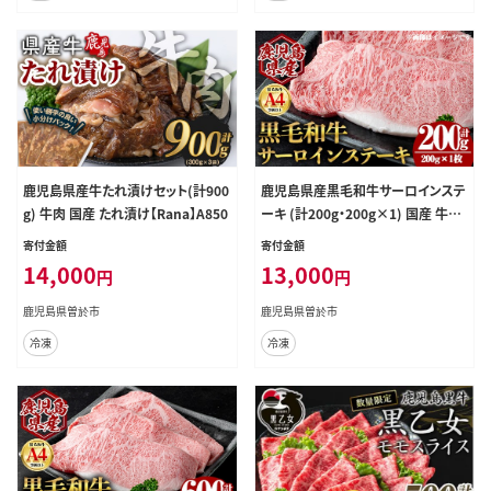
鹿児島県産牛たれ漬けセット(計900
鹿児島県産黒毛和牛サーロインステ
g) 牛肉 国産 たれ漬け【Rana】A850
ーキ (計200g・200g×1) 国産 牛肉
ステーキ【肉のちょーさん】A969
寄付金額
寄付金額
14,000
13,000
円
円
鹿児島県曽於市
鹿児島県曽於市
冷凍
冷凍