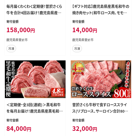
毎月届くわくわく定期便！曽於さくら
【ギフト対応】鹿児島県産黒毛和牛の
牛を合計4回お届け！鹿児島県産黒
焼き肉セット(和牛ロース肉、モモ肉
毛和牛肉を4か月！ 黒毛和牛 冷凍
各200g計400g)国産黒毛和牛焼肉
寄付金額
寄付金額
定期便【福永産業】T3-v01
【ナンチク】A477
158,000
14,000
円
円
鹿児島県曽於市
鹿児島県曽於市
冷凍
冷凍
＜定期便・全3回(連続)＞黒毛和牛
曽於さくら牛秒で食すローススライ
を毎月お届け！鹿児島県産黒毛和牛
ス(リブロース、サーロイン合計800
定期便 (合計4.8kg) 牛肉 黒毛和牛
g)黒毛和牛冷凍スライス【福永産業】
寄付金額
寄付金額
定期便 【ナンチク】 T33
B185
84,000
32,000
円
円