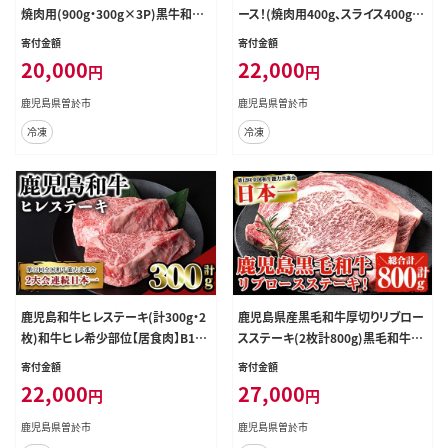
焼肉用(900g・300g×3P)黒牛和牛
ース！(焼肉用400g、スライス400g：
牛肉【ナンチク】B159-v01
計800g)黒毛和牛カルビ赤身肉【福
寄付金額
寄付金額
永産業】A165-v01
20,000
22,000
円
円
鹿児島県曽於市
鹿児島県曽於市
冷凍
冷凍
鹿児島和牛ヒレステーキ(計300g・2
鹿児島県産黒毛和牛厚切りリブロー
枚)和牛ヒレ希少部位【居食肉】B164
スステーキ(2枚計800g)黒毛和牛リ
-v02
ブロースステーキ【ナンチク】B62-v0
寄付金額
寄付金額
1
22,000
27,000
円
円
鹿児島県曽於市
鹿児島県曽於市