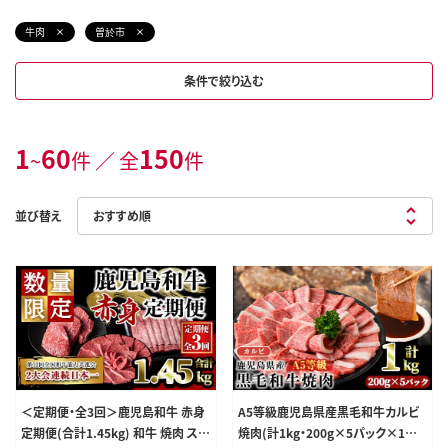
牛肉
曽於市
条件で絞り込む
1
60
150
~
件 ／ 全
件
並び替え
＜定期便・全3回＞鹿児島和牛 赤身
A5等級鹿児島県産黒毛和牛カルビ
定期便(合計1.45kg) 和牛 焼肉 ステ
焼肉(計1kg・200g×5パック×1回)