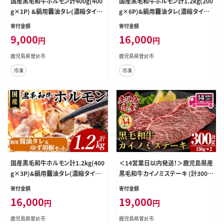
国産黒毛和牛ホルモン計400g(400
国産黒毛和牛ホルモン計1.2kg(200
g×1P) &鍋用醤油タレ(濃縮タイプ：
g×6P)&鍋用醤油タレ(濃縮タイプ：
30g×3P) 牛肉 ホルモン 【ナンチク】
30g×1P)&ゆず胡椒(1個) 牛肉 ホ
寄付金額
寄付金額
A993
ルモン 【ナンチク】A997
9,000
16,000
円
円
鹿児島県曽於市
鹿児島県曽於市
冷凍
冷凍
国産黒毛和牛ホルモン計1.2kg(400
＜14営業日以内発送！＞鹿児島県産
g×3P)&鍋用醤油タレ(濃縮タイプ：
黒毛和牛カイノミステーキ (計300
30g×1P)&ゆず胡椒(1個) 牛肉 ホ
g・150g×2) 国産 牛肉 ステーキ【肉
寄付金額
寄付金額
ルモン 【ナンチク】A998
のちょーさん】A988
16,000
19,000
円
円
鹿児島県曽於市
鹿児島県曽於市