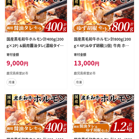
国産黒毛和牛ホルモン計400g(200
国産黒毛和牛ホルモン計800g(200
g×2P) &鍋用醤油タレ(濃縮タイプ：
g×4P)&ゆず胡椒(1個) 牛肉 ホルモ
30g×3P) 牛肉 ホルモン 【ナンチク】
ン 【ナンチク】A996
寄付金額
寄付金額
A995
9,000
13,000
円
円
鹿児島県曽於市
鹿児島県曽於市
冷凍
冷凍