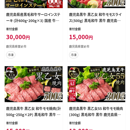
鹿児島県産黒毛和牛サーロインステ
鹿児島黒牛 黒乙女 和牛モモスライ
ーキ (計600g・200g×3) 国産 牛肉
ス(500g) 黒毛和牛 黒牛 鹿児島県
ステーキ【肉のちょーさん】B203
産【ナンチク】A965
寄付金額
寄付金額
30,000
15,000
円
円
鹿児島県曽於市
鹿児島県曽於市
冷凍
冷凍
鹿児島黒牛 黒乙女 和牛モモ焼肉(計
鹿児島黒牛 黒乙女55 和牛モモ焼肉
500g・250g×2P) 黒毛和牛 黒牛 鹿
(300g) 黒毛和牛 黒牛 鹿児島県産
児島県産【ナンチク】A966
【ナンチク】A964
寄付金額
寄付金額