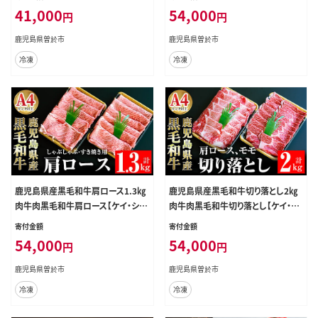
(E-701)31-C-25黒毛和牛ステーキ
g！(S-1801)31-D-23黒毛和牛ステー
41,000
54,000
円
円
すき焼き【そお鹿児島農業協同組合】
キすき焼き【そお鹿児島農業協同組
C25-v01
合】D23-v01
鹿児島県曽於市
鹿児島県曽於市
冷凍
冷凍
鹿児島県産黒毛和牛肩ロース1.3㎏
鹿児島県産黒毛和牛切り落とし2㎏
肉牛肉黒毛和牛肩ロース【ケイ・ショ
肉牛肉黒毛和牛切り落とし【ケイ・シ
ップ味彩館】D25-v01
ョップ味彩館】D27-v01
寄付金額
寄付金額
54,000
54,000
円
円
鹿児島県曽於市
鹿児島県曽於市
冷凍
冷凍