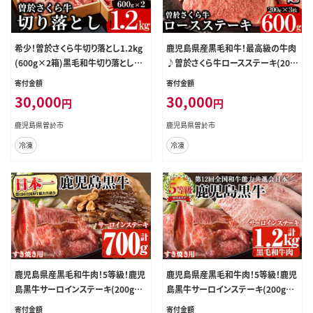
希少！曽於さくら牛切り落とし1.2kg
鹿児島県産黒毛和牛！最高級の牛肉
(600g×2箱)黒毛和牛切り落とし冷
♪曽於さくら牛ロースステーキ(200
凍【福永産業】B61-v01
g×3枚)黒毛和牛ロースステーキ【福
寄付金額
寄付金額
永産業】B9-v01
30,000
30,000
円
円
鹿児島県曽於市
鹿児島県曽於市
冷凍
冷凍
鹿児島県産黒毛和牛肉！5等級！鹿児
鹿児島県産黒毛和牛肉！5等級！鹿児
島黒牛サーロインステーキ(200g×
島黒牛サーロインステーキ(200g×
2枚)・すき焼き(300g)セット計700g！
3枚)・すき焼き(600g)セット計1.2k
寄付金額
寄付金額