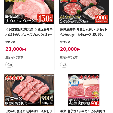
＜14営業日以内発送！＞鹿児島黒牛
鹿児島黒牛・黒豚しゃぶしゃぶセット
A4以上のリブロースブロック(計450
合計900g(牛カタロース、豚バラ、豚
g)国産黒毛和牛A4【佐多精肉店】C1
カタロース各300g)【Ｋ-207】黒毛和
寄付金額
寄付金額
4-v02
牛黒豚詰め合わせ【そお鹿児島農業
20,000
20,000
円
円
協同組合】A325-v01
鹿児島県曽於市
鹿児島県曽於市
冷凍
冷凍
【訳あり】鹿児島黒牛肩ロース厚切り
希少！曽於さくら牛カルビ赤身肉コ