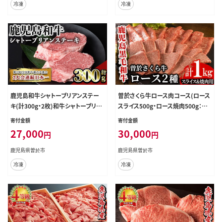
冷凍
冷凍
鹿児島和牛シャトーブリアンステー
曽於さくら牛ロース肉コース(ロース
キ(計300g・2枚)和牛シャトーブリア
スライス500g・ロース焼肉500g：計
ン希少部位【居食肉】B165-v02
1kg)黒毛和牛ローススライスロース
寄付金額
寄付金額
焼肉【福永産業】B8-v01
27,000
30,000
円
円
鹿児島県曽於市
鹿児島県曽於市
冷凍
冷凍