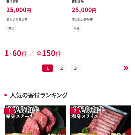
寄付金額
寄付金額
1-v01
v01
25,000
25,000
円
円
鹿児島県曽於市
鹿児島県曽於市
冷凍
冷凍
1
60
150
~
件 ／ 全
件
1
2
3
人気の寄付ランキング