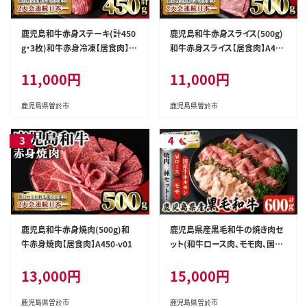
鹿児島和牛赤身ステーキ(計450
鹿児島和牛赤身スライス(500g)
g・3枚)和牛赤身冷凍【居食肉】A
和牛赤身スライス【居食肉】A451
449-v02
-v01
11,000円
11,000円
鹿児島県曽於市
鹿児島県曽於市
鹿児島和牛赤身焼肉(500g)和
鹿児島県産黒毛和牛の焼き肉セ
牛赤身焼肉【居食肉】A450-v01
ット(和牛ロース肉、モモ肉、国産
牛ホルモン各200g計600g)黒毛
13,000円
15,000円
和牛焼き肉冷凍【ナンチク】A6-v
01
鹿児島県曽於市
鹿児島県曽於市