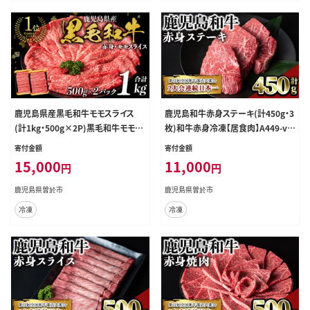
鹿児島県産黒毛和牛モモスライス
鹿児島和牛赤身ステーキ(計450g・3
(計1kg・500g×2P)黒毛和牛モモス
枚)和牛赤身冷凍【居食肉】A449-v0
ライスすき焼き【ナンチク】A474-v01
2
寄付金額
寄付金額
15,000
11,000
円
円
鹿児島県曽於市
鹿児島県曽於市
冷凍
冷凍