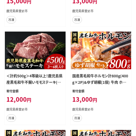
15,000
13,000
円
円
鹿児島県曽於市
鹿児島県曽於市
冷凍
冷凍
＜計約500g＞4等級以上！鹿児島県
国産黒毛和牛ホルモン計800g(400
産黒毛和牛不揃いモモステーキ(計
g×2P)&ゆず胡椒(1個) 牛肉 ホルモ
約500g・3～4枚)【ナンチク】A895-v
ン 【ナンチク】A994
寄付金額
寄付金額
02
12,000
13,000
円
円
鹿児島県曽於市
鹿児島県曽於市
冷凍
冷凍