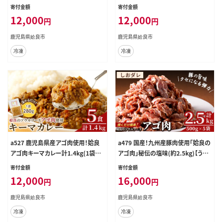
海】あご肉 焼き肉 焼肉 惣菜 おつま
肉と黒毛和牛肉をコラボ！【うえの
寄付金額
寄付金額
み おかず 味付け肉 味付き肉 B級グ
屋】
12,000
12,000
円
円
ルメ 温めるだけ 時短 惣菜 小分け
冷凍
鹿児島県姶良市
鹿児島県姶良市
冷凍
冷凍
a527 鹿児島県産アゴ肉使用！姶良
a479 国産！九州産豚肉使用「姶良の
アゴ肉キーマカレー計1.4kg(1袋28
アゴ肉」秘伝の塩味(約2.5kg)【うえ
0g×5個)姶良市B級グルメアゴ肉を
の屋】
寄付金額
寄付金額
挽肉にして玉ねぎ人参でスパイシー
12,000
16,000
円
円
に煮込んで仕上げました！【うえの
屋】
鹿児島県姶良市
鹿児島県姶良市
冷凍
冷凍