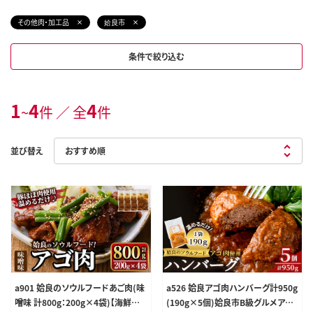
その他肉・加工品
姶良市
条件で絞り込む
1
4
4
~
件 ／ 全
件
並び替え
a901 姶良のソウルフードあご肉(味
a526 姶良アゴ肉ハンバーグ計950g
噌味 計800g：200g×4袋)【海鮮七
(190g×5個)姶良市B級グルメアゴ