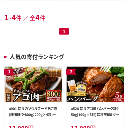
1
4
4
~
件 ／ 全
件
1
人気の寄付ランキング
a901 姶良のソウルフードあご肉
a526 姶良アゴ肉ハンバーグ計9
(味噌味 計800g：200g×4袋)
50g(190g×5個)姶良市B級グル
【海鮮七海】あご肉 焼き肉 焼肉
メアゴ肉と黒毛和牛肉をコラボ！
12,000円
12,000円
惣菜 おつまみ おかず 味付け肉
【うえの屋】