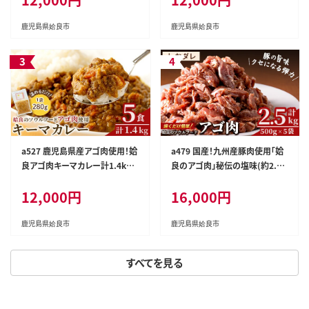
味付き肉 B級グルメ 温めるだけ
時短 惣菜 小分け 冷凍
鹿児島県姶良市
鹿児島県姶良市
a527 鹿児島県産アゴ肉使用！姶
a479 国産！九州産豚肉使用「姶
良アゴ肉キーマカレー計1.4kg
良のアゴ肉」秘伝の塩味(約2.5k
(1袋280g×5個)姶良市B級グル
g)【うえの屋】
12,000円
16,000円
メアゴ肉を挽肉にして玉ねぎ人
参でスパイシーに煮込んで仕上
げました！【うえの屋】
鹿児島県姶良市
鹿児島県姶良市
すべてを見る