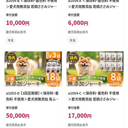
a1054-B ＜保存料・着色料 不使用
a1054-A ＜保存料・着色料 不使用
＞愛犬用無添加 若鶏ささみジャー
＞愛犬用無添加 若鶏ささみジャー
キー4袋(1袋50g・合計200g)【Nフー
キー2袋(1袋50g・合計100g)【Nフー
寄付金額
寄付金額
ドサービス】姶良市 鶏 ジャーキー 犬
ドサービス】姶良市 鶏 ジャーキー 犬
10,000
6,000
円
円
ドッグ ペット フード エサ おやつ ご
ドッグ ペット フード エサ おやつ ご
はん 間食 ご褒美 ペット関係
はん 間食 ご褒美 ペット関係
鹿児島県姶良市
鹿児島県姶良市
常温
常温
a1053-D 【3回定期便】＜保存料・着
a1054-C ＜保存料・着色料 不使用
色料 不使用＞愛犬用無添加 馬ふわ
＞愛犬用無添加 若鶏ささみジャー
ふわジャーキー6袋×3回(1袋50g・
キー8袋(1袋50g・合計400g)【Nフー
寄付金額
寄付金額
合計900g)【Nフードサービス】姶良
ドサービス】姶良市 鶏 ジャーキー 犬
50,000
17,000
円
円
市 馬 ジャーキー 犬 ドッグ ペット フ
ドッグ ペット フード エサ おやつ ご
ード エサ おやつ ごはん 間食 ご褒美
はん 間食 ご褒美 ペット関係
鹿児島県姶良市
鹿児島県姶良市