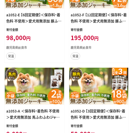
a1052-E 【6回定期便】＜保存料・着
a1052-F 【12回定期便】＜保存料・着
色料 不使用＞愛犬用無添加 豚ふわ
色料 不使用＞愛犬用無添加 豚ふわ
ふわジャーキー6袋×6回(1袋50g・
ふわジャーキー6袋×12回(1袋50g・
寄付金額
寄付金額
合計1.8kg)【Nフードサービス】姶良
合計3.6kg)【Nフードサービス】姶良
98,000
195,000
円
円
市 豚 ジャーキー 犬 ドッグ ペット フ
市 豚 ジャーキー 犬 ドッグ ペット フ
ード エサ おやつ ごはん 間食 ご褒美
ード エサ おやつ ごはん 間食 ご褒美
鹿児島県姶良市
鹿児島県姶良市
ペット関係
ペット関係
常温
常温
a1053-A ＜保存料・着色料 不使用
a1052-D 【3回定期便】＜保存料・着
＞愛犬用無添加 馬ふわふわジャー
色料 不使用＞愛犬用無添加 豚ふわ
キー2袋(1袋50g・合計100g)【Nフー
ふわジャーキー6袋×3回(1袋50g・
寄付金額
寄付金額
ドサービス】姶良市 馬 ジャーキー 犬
合計900g)【Nフードサービス】姶良