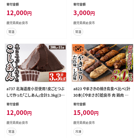
姶良市 国産 鹿児島県産 長期熟成
房】姶良市 国産 鹿児島県産 長期熟
寄付金額
寄付金額
紅はるか ほしいも 干しいも 干し芋
成 紅はるか ほしいも さつまいも サ
12,000
3,000
円
円
焼芋 焼き芋 着色料・保存料不使用
ツマイモ 焼芋 焼き芋 着色料・保存
無添加 スイーツ おやつ 常温 常温保
料不使用 無添加 スイーツ おやつ 常
鹿児島県姶良市
鹿児島県姶良市
存 規格外
温 常温保存
常温
常温
a737 北海道産小豆使用！皮ごとつぶ
a823 やまさきの焼き鳥食べ比べ(計
して作った「こしあん」合計3.3kg(30
30本)【やまさき】姶良市 肉 鶏肉 鳥
0g×11袋入り)【蒲生農産加工】姶良
肉 焼鳥 たれ タレ 塩 しお もも 皮 と
寄付金額
寄付金額
市 餡子 あんこ
り皮 ぼんじり しそつくね せせり 小肉
12,000
15,000
円
円
豚 砂ずり 食べ比べ 冷凍 小分け パッ
ク 加工品 調理済 総菜 おかず バー
鹿児島県姶良市
鹿児島県姶良市
ベキュー
常温
冷凍