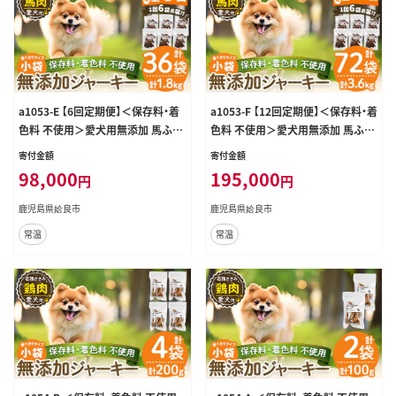
a1053-E 【6回定期便】＜保存料・着
a1053-F 【12回定期便】＜保存料・着
色料 不使用＞愛犬用無添加 馬ふわ
色料 不使用＞愛犬用無添加 馬ふわ
ふわジャーキー6袋×6回(1袋50g・
ふわジャーキー6袋×12回(1袋50g・
寄付金額
寄付金額
合計1.8kg)【Nフードサービス】姶良
合計3.6kg)【Nフードサービス】姶良
98,000
195,000
円
円
市 馬 ジャーキー 犬 ドッグ ペット フ
市 馬 ジャーキー 犬 ドッグ ペット フ
ード エサ おやつ ごはん 間食 ご褒美
ード エサ おやつ ごはん 間食 ご褒美
鹿児島県姶良市
鹿児島県姶良市
ペット関係
ペット関係
常温
常温