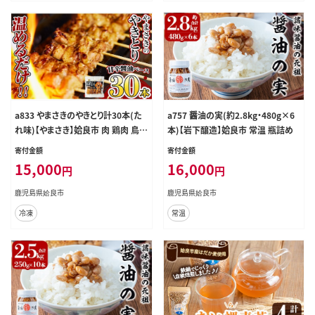
a833 やまさきのやきとり計30本(た
a757 醤油の実(約2.8kg・480g×6
れ味)【やまさき】姶良市 肉 鶏肉 鳥肉
本)【岩下醸造】姶良市 常温 瓶詰め
焼鳥 たれ タレ もも 皮 とり皮 ぼんじ
寄付金額
寄付金額
り しそつくね せせり 小肉 冷凍 小分
15,000
16,000
円
円
け パック 加工品 調理済 総菜 おか
ず バーベキュー
鹿児島県姶良市
鹿児島県姶良市
冷凍
常温