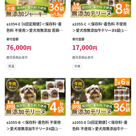
a1054-E 【6回定期便】＜保存料・着
a1055-C ＜保存料・着色料 不使用
色料 不使用＞愛犬用無添加 若鶏さ
＞愛犬用無添加牛テリーヌ8袋(1袋
さみジャーキー6袋×6回(1袋50g・
約100g・合計約800g)【Nフードサー
寄付金額
寄付金額
合計1.8kg)【Nフードサービス】姶良
ビス】姶良市 牛 テリーヌ 犬 ドッグ
76,000
17,000
円
円
市 鶏 ジャーキー 犬 ドッグ ペット フ
ペット フード エサ おやつ ごはん ご
ード エサ おやつ ごはん 間食 ご褒美
飯 間食 ご褒美 ペット関係
鹿児島県姶良市
鹿児島県姶良市
ペット関係
常温
冷凍
a1055-B ＜保存料・着色料 不使用
a1055-E 【6回定期便】＜保存料・着
＞愛犬用無添加牛テリーヌ4袋(1袋
色料 不使用＞愛犬用無添加牛テリ
約100g・合計約400g)【Nフードサー
ーヌ6袋×6回(1袋約100g・合計約3.