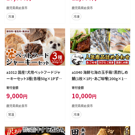
味付け 冷凍 個包装 小分け
鹿児島県姶良市
鹿児島県姶良市
冷凍
冷凍
a1012 国産！犬用ペットフードジャ
a1040 海鮮七海の玉手箱！黒酢しめ
ーキーセット3種(各種50g×1Pずつ)
鯖(1枚×1P)・あご味噌(200g×1
【南国酒蔵88】姶良市 鹿児島 動物
P)・キビナゴ刺身(15尾入り×2P)詰
寄付金額
寄付金額
犬 ドッグ ペット フード 餌 エサ おや
め合わせセット【海鮮七海】姶良市 し
9,000
10,000
円
円
つ 乾物 ごはん ご飯 間食 ご褒美 ペッ
めさば しめ鯖 サバ さば あご肉 豚あ
ト関係
ご肉 惣菜 味付け肉 キビナゴ きびな
鹿児島県姶良市
鹿児島県姶良市
ご 刺身 セット 詰合せ 冷凍 簡単 お
常温
冷凍
かず おつまみ