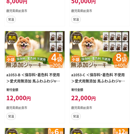
8,000
50,000
円
円
ドッグ ペット フード エサ おやつ ご
市 豚 ジャーキー 犬 ドッグ ペット フ
はん 間食 ご褒美 ペット関係
ード エサ おやつ ごはん 間食 ご褒美
鹿児島県姶良市
鹿児島県姶良市
ペット関係
常温
常温
a1053-B ＜保存料・着色料 不使用
a1053-C ＜保存料・着色料 不使用
＞愛犬用無添加 馬ふわふわジャー
＞愛犬用無添加 馬ふわふわジャー
キー4袋(1袋50g・合計200g)【Nフー
キー8袋(1袋50g・合計400g)【Nフー
寄付金額
寄付金額
ドサービス】姶良市 馬 ジャーキー 犬
ドサービス】姶良市 馬 ジャーキー 犬
12,000
22,000
円
円
ドッグ ペット フード エサ おやつ ご
ドッグ ペット フード エサ おやつ ご
はん 間食 ご褒美 ペット関係
はん 間食 ご褒美 ペット関係
鹿児島県姶良市
鹿児島県姶良市
常温
常温