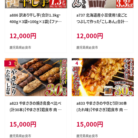
a886 訳あり干し芋(合計1.3kg・
a737 北海道産小豆使用！皮ごと
400g×3袋+100g×1袋)【ファー
つぶして作った「こしあん」合計3.
ム工房】姶良市 国産 鹿児島県産
3kg(300g×11袋入り)【蒲生農
12,000円
12,000円
長期熟成 紅はるか ほしいも 干
産加工】姶良市 餡子 あんこ
しいも 干し芋 焼芋 焼き芋 着色
料・保存料不使用 無添加 スイー
鹿児島県姶良市
鹿児島県姶良市
ツ おやつ 常温 常温保存 規格外
a823 やまさきの焼き鳥食べ比べ
a833 やまさきのやきとり計30本
(計30本)【やまさき】姶良市 肉 鶏
(たれ味)【やまさき】姶良市 肉 鶏
肉 鳥肉 焼鳥 たれ タレ 塩 しお
肉 鳥肉 焼鳥 たれ タレ もも 皮
15,000円
15,000円
もも 皮 とり皮 ぼんじり しそつく
とり皮 ぼんじり しそつくね せせり
ね せせり 小肉 豚 砂ずり 食べ比
小肉 冷凍 小分け パック 加工品
べ 冷凍 小分け パック 加工品 調
調理済 総菜 おかず バーベキュ
鹿児島県姶良市
鹿児島県姶良市