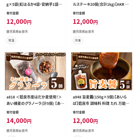
g×5袋(紅はるか4袋・安納芋1袋セ
ルステーキ20個(合計1kg)【AKR Fo
ット)【ファーム工房】姶良市 長期熟
od Company】姶良市 鹿児島県産
寄付金額
寄付金額
成 紅はるか ほしいも 干しいも 干し
黒豚 肉 豚肉 豚 ステーキ 豚肉ロー
12,000
12,000
円
円
芋 焼芋 焼き芋 着色料・保存料不使
ル 冷凍 小分け 個包装 お弁当 おか
用 無添加 スイーツ おやつ 常温 常
ず 焼くだけ
鹿児島県姶良市
鹿児島県姶良市
温保存
常温
冷凍
a818 ＜姶良市産はだか麦使用！＞
a948 旨麦醤(150g×5個)【あいら
あい裸麦のグラノーラ(計5個) 【あい
ぼ】姶良市 調味料 料理 たれ 万能た
らぼ】姶良市 シリアル オートミール
れ 醤油麹 こうじ 小分け
寄付金額
寄付金額
麦グラ 朝食 おやつ 食品 グルメ 国産
14,000
12,000
円
円
ドライフルーツ ミックス クランベリ
ー レーズン ナッツ グラノラ
鹿児島県姶良市
鹿児島県姶良市