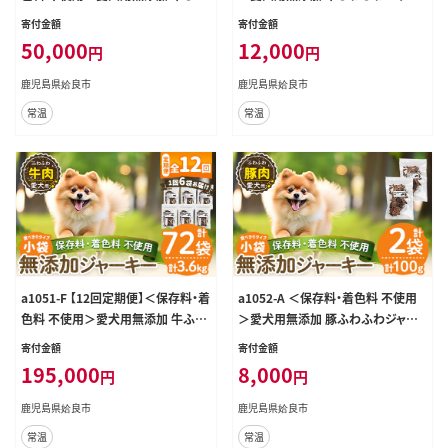
ふわジャーキー6袋×3回(1袋50g・
キー4袋(1袋50g・合計200g)【Nフー
寄付金額
寄付金額
合計900g)【Nフードサービス】姶良
ドサービス】姶良市 牛 ジャーキー 犬
50,000
12,000
円
円
市 牛 ジャーキー 犬 ドッグ ペット フ
ドッグ ペット フード エサ おやつ ご
ード エサ おやつ ごはん 間食 ご褒美
はん 間食 ご褒美 ペット関係
鹿児島県姶良市
鹿児島県姶良市
ペット関係
常温
常温
a1051-F 【12回定期便】＜保存料・着
a1052-A ＜保存料・着色料 不使用
色料 不使用＞愛犬用無添加 牛ふわ
＞愛犬用無添加 豚ふわふわジャー
ふわジャーキー6袋×12回(1袋50g・
キー2袋(1袋50g・合計100g)【Nフー
寄付金額
寄付金額
合計3.6kg)【Nフードサービス】姶良
ドサービス】姶良市 豚 ジャーキー 犬
195,000
8,000
円
円
市 牛 ジャーキー 犬 ドッグ ペット フ
ドッグ ペット フード エサ おやつ ご
ード エサ おやつ ごはん 間食 ご褒美
はん 間食 ご褒美 ペット関係
鹿児島県姶良市
鹿児島県姶良市
ペット関係
常温
常温