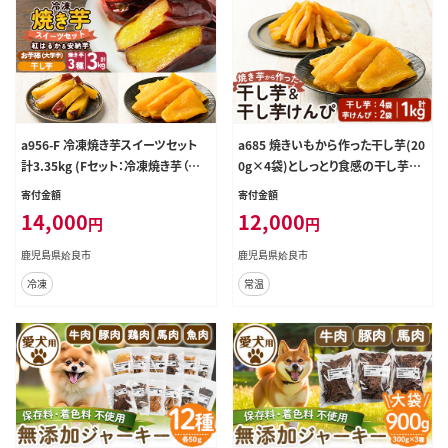
a956-F 冷凍焼き芋スイーツセット
a685 焼きいもから作った干し芋(20
計3.35kg (Fセット：冷凍焼き芋（紅
0g×4袋)としっとり食感の干し芋け
はるか・安納芋・シルクスイート）各1
んぴ(100g×2袋)セット(合計1kg)
寄付金額
寄付金額
kg×3袋、焼き芋から作った干し芋1
【ファーム工房】姶良市 芋 スイーツ
14,000
12,000
円
円
00g×1袋、サクッとお芋棒 250g×1
干し芋 芋けんぴ 国産 鹿児島県産
袋)【ファーム工房】 姶良市 鹿児島県
長期熟成 紅はるか ほしいも 干しい
鹿児島県姶良市
鹿児島県姶良市
産 冷凍 焼き芋 やきいも べにはるか
も 焼芋 焼き芋 おやつ セット 常温 常
冷凍
常温
安納芋 シルクスイート 冷凍大学芋
温保存
大学芋 ほしいも