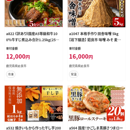
a822 《訳あり》国産A5等級和牛10
a1047 本格手作り 田舎味噌 5kg
0％牛すじ煮込み合計1.25kg(250g
【岩下醸造】 姶良市 味噌 みそ 麦味
×5食分)和風醤油ベースの牛筋煮
噌 麦みそ 味噌汁 みそ汁 手作り 調
寄付金額
寄付金額
込みは丼にもおすすめ【やまさき】姶
味料 はだか麦
12,000
16,000
円
円
良市 惣菜 おかず 冷凍
鹿児島県姶良市
鹿児島県姶良市
冷凍
常温
a532 焼きいもから作った干し芋200
a564 国産！かごしま黒豚さつまロー