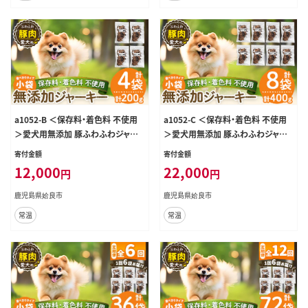
a1052-B ＜保存料・着色料 不使用
a1052-C ＜保存料・着色料 不使用
＞愛犬用無添加 豚ふわふわジャー
＞愛犬用無添加 豚ふわふわジャー
キー4袋(1袋50g・合計200g)【Nフー
キー8袋(1袋50g・合計400g)【Nフー
寄付金額
寄付金額
ドサービス】姶良市 豚 ジャーキー 犬
ドサービス】姶良市 豚 ジャーキー 犬
12,000
22,000
円
円
ドッグ ペット フード エサ おやつ ご
ドッグ ペット フード エサ おやつ ご
はん 間食 ご褒美 ペット関係
はん 間食 ご褒美 ペット関係
鹿児島県姶良市
鹿児島県姶良市
常温
常温