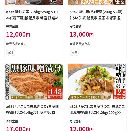
a756 醤油の実(2.5kg・250g×10
a947 あい裸(ら)麦茶(200g×4袋)
本)【岩下醸造】姶良市 常温 瓶詰め
【あいらぼ】姶良市 麦茶 むぎ茶 煮出
しドリンク お茶 常温 常温保存
寄付金額
寄付金額
12,000
13,000
円
円
鹿児島県姶良市
鹿児島県姶良市
常温
常温
a681 「かごしま黒豚さつま」黒豚味
a828 「かごしま黒豚さつま」黒豚こま
噌漬け合計1.4kg超！(豚バラ、ロー
切れ味噌漬け合計1.2kg(200g×6
ス・各180g×4パック)【AKR Food C
P)【AKR Food Company】姶良市
寄付金額
寄付金額
ompany】姶良市 国産 鹿児島県産
国産 鹿児島県産 肉 豚 豚肉 味付き
17,000
12,000
円
円
肉 豚 豚肉 バラ ばら ロース 味付き
味付け