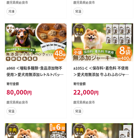
餌 エサ おやつ ごはん ご飯 間食 ご褒
ご褒美
鹿児島県姶良市
鹿児島県姶良市
美
冷凍
常温
a960 ＜増粘多糖類・食品添加物不
a1051-C ＜保存料・着色料 不使用
使用＞愛犬用無添加レトルトパック
＞愛犬用無添加 牛ふわふわジャー
6種セット 計48袋(1袋約100g・合計
キー8袋(1袋50g・合計400g)【Nフー
寄付金額
寄付金額
約4.8kg)【Nフードサービス】姶良市
ドサービス】姶良市 牛 ジャーキー 犬
80,000
22,000
円
円
ドッグ フード パウチ 犬 ペット おや
ドッグ ペット フード エサ おやつ ご
つ ごはん ご褒美 ペット関係 常温 常
はん 間食 ご褒美 ペット関係
鹿児島県姶良市
鹿児島県姶良市
温保存
常温
常温