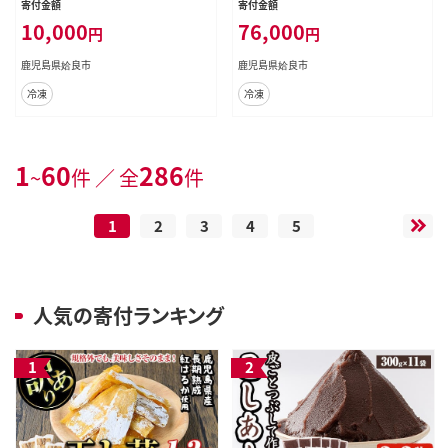
寄付金額
寄付金額
ビス】姶良市 牛 テリーヌ 犬 ドッグ
6kg)【Nフードサービス】姶良市 牛
10,000
76,000
円
円
ペット フード エサ おやつ ごはん ご
テリーヌ 犬 ドッグ ペット フード エ
飯 間食 ご褒美 ペット関係
サ おやつ ごはん ご飯 間食 ご褒美 ペ
鹿児島県姶良市
鹿児島県姶良市
ット関係
冷凍
冷凍
1
60
286
~
件 ／ 全
件
1
2
3
4
5
人気の寄付ランキング