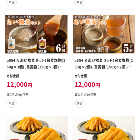
常温
常温
a954-A あい裸麦セット！旨麦塩麹(1
a954-B あい裸麦セット！旨麦塩麹(1
50g×3個)、旨麦醤(150g×3個) 計
50g×2個)、旨麦醤(150g×2個)、あ
6個【あいらぼ】姶良市 麦塩麹 塩麹
い裸(ら)麦茶(200g×1個) 計5個
寄付金額
寄付金額
こうじ タレ たれ 万能調味料 料理 和
【あいらぼ】姶良市 麦塩麹 塩麹 こう
12,000
12,000
円
円
食 発酵食品 調味料 セット 詰め合わ
じ タレ たれ 万能調味料 料理 和食
せ 小分け
発酵食品 調味料 麦茶 お茶 セット
鹿児島県姶良市
鹿児島県姶良市
詰め合わせ 小分け
常温
常温