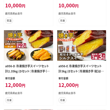
00g)【ファーム工房】姶良市 芋 スイ
工房】 姶良市 鹿児島県産 冷凍 焼き
10,000
10,000
円
円
ーツ 干し芋 芋けんぴ 国産 鹿児島
芋 やきいも べにはるか 安納芋
県産 長期熟成 紅はるか ほしいも
鹿児島県姶良市
鹿児島県姶良市
干しいも 焼芋 焼き芋 おやつ セット
常温
冷凍
常温 常温保存
a956-D 冷凍焼き芋スイーツセット
a956-E 冷凍焼き芋スイーツセット
計2.35kg (Dセット：冷凍焼き芋（紅
計3kg (Eセット：冷凍焼き芋（紅はる
はるか・安納芋）各1kg×2袋、焼き芋
か・安納芋・シルクスイート）各1kg×
寄付金額
寄付金額
から作った干し芋100g×1袋、サクッ
3袋)【ファーム工房】 姶良市 鹿児島
12,000
12,000
円
円
とお芋棒 250g×1袋)【ファーム工
県産 冷凍 焼き芋 やきいも べにはる
房】 姶良市 鹿児島県産 焼き芋 やき
か 安納芋 シルクスイート
鹿児島県姶良市
鹿児島県姶良市
いも 冷凍大学芋 大学芋 ほしいも
冷凍
冷凍