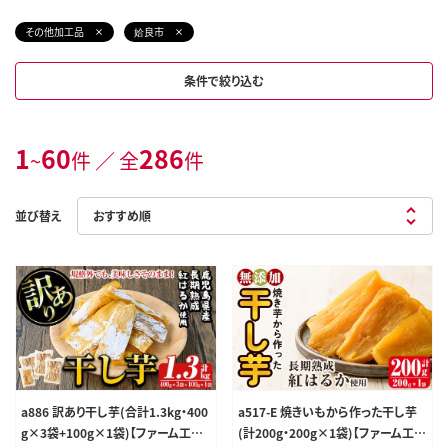
その他加工品
姶良市
条件で絞り込む
1
60
286
~
件 ／ 全
件
並び替え
a886 訳あり干し芋(合計1.3kg・400
a517-E 焼きいもから作った干し芋
g×3袋+100g×1袋)【ファーム工房】
(計200g・200g×1袋)【ファーム工