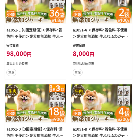
a1051-E 【6回定期便】＜保存料・着
a1051-A ＜保存料・着色料 不使用
色料 不使用＞愛犬用無添加 牛ふわ
＞愛犬用無添加 牛ふわふわジャー
ふわジャーキー6袋×6回(1袋50g・
キー2袋(1袋50g・合計100g)【Nフー
寄付金額
寄付金額
合計1.8kg)【Nフードサービス】姶良
ドサービス】姶良市 牛 ジャーキー 犬
98,000
8,000
円
円
市 牛 ジャーキー 犬 ドッグ ペット フ
ドッグ ペット フード エサ おやつ ご
ード エサ おやつ ごはん 間食 ご褒美
はん 間食 ご褒美 ペット関係
鹿児島県姶良市
鹿児島県姶良市
ペット関係
常温
常温
a1051-D 【3回定期便】＜保存料・着
a1051-B ＜保存料・着色料 不使用
色料 不使用＞愛犬用無添加 牛ふわ
＞愛犬用無添加 牛ふわふわジャー