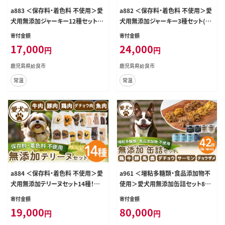
a883 ＜保存料・着色料 不使用＞愛
a882 ＜保存料・着色料 不使用＞愛
犬用無添加ジャーキー12種セット
犬用無添加ジャーキー3種セット(各
(各50g・合計600g)牛肉、豚肉、鶏
300g・合計900g)牛肉、豚肉、馬肉の
寄付金額
寄付金額
肉、馬肉、魚肉のジャーキー！ 【Nフー
ジャーキー！【Nフードサービス】鹿児
17,000
24,000
円
円
ドサービス】鹿児島県産 ペットフー
島県産 ペットフード 動物 犬 ドッグ
ド 動物 犬 ドッグ 餌 エサ おやつ 乾
餌 エサ おやつ 乾物 ごはん ご飯 間
鹿児島県姶良市
鹿児島県姶良市
物 ごはん ご飯 間食 ご褒美
食 ご褒美
常温
常温
a884 ＜保存料・着色料 不使用＞愛
a961 ＜増粘多糖類・食品添加物不
犬用無添加テリーヌセット14種！牛
使用＞愛犬用無添加缶詰セット8種
肉、豚肉、鶏肉、ダチョウ肉、魚肉の犬
(140g×42個)【Nフードサービス】鹿
寄付金額
寄付金額
用フード！ 【Nフードサービス】鹿児
児島県産 ペットフード 動物 犬 ドッ
19,000
80,000
円
円
島県産 ペットフード 動物 犬 ドッグ
グ 餌 エサ おやつ ごはん ご飯 間食