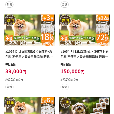
ペット関係
常温
常温
a1054-D 【3回定期便】＜保存料・着
a1054-F 【12回定期便】＜保存料・着
色料 不使用＞愛犬用無添加 若鶏さ
色料 不使用＞愛犬用無添加 若鶏さ
さみジャーキー6袋×3回(1袋50g・
さみジャーキー6袋×12回(1袋50g・
寄付金額
寄付金額
合計900g)【Nフードサービス】姶良
合計3.6kg)【Nフードサービス】姶良
39,000
150,000
円
円
市 鶏 ジャーキー 犬 ドッグ ペット フ
市 鶏 ジャーキー 犬 ドッグ ペット フ
ード エサ おやつ ごはん 間食 ご褒美
ード エサ おやつ ごはん 間食 ご褒美
鹿児島県姶良市
鹿児島県姶良市
ペット関係
ペット関係
常温
常温