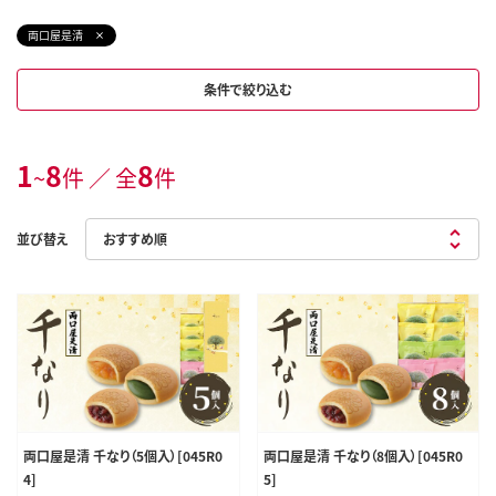
両口屋是清
条件で絞り込む
1
8
8
~
件 ／ 全
件
並び替え
両口屋是清 千なり（5個入）[045R0
両口屋是清 千なり（8個入）[045R0
4]
5]