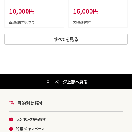
6年発送先行予約＞南アルプス
仕込み 1kg(200g×5P) 牛たん
10,000円
16,000円
市産シャインマスカット1.2kg以
スライス 塩味 [牛タン タン塩 希
上（2～3房） クール便発送 ALPA
少 部位 タン中 タン元 塩ダレ タ
G007
レ 小分け 仙台 名物 厚切 肉厚
山梨県南アルプス市
宮城県利府町
おいしい 美味 牛 肉 焼肉 バー
ベキュー BBQ 宮城県 利府町 船
すべてを見る
田食品]
ページ上部へ戻る
目的別に探す
ランキングから探す
特集・キャンペーン