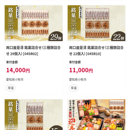
両口屋是清 銘菓詰合せ（三種類詰合
両口屋是清 銘菓詰合せ（三種類詰合
せ 29個入）[045R02]
せ 22個入）[045R10]
寄付金額
寄付金額
14,000
11,000
円
円
愛知県小牧市
愛知県小牧市
常温
常温