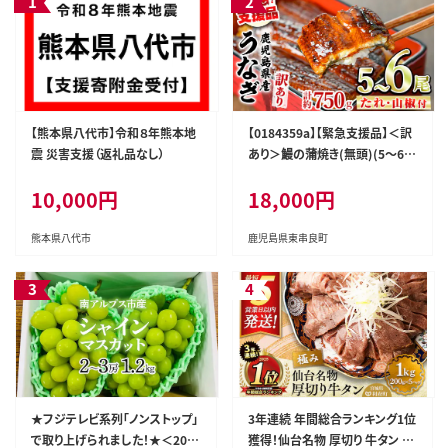
【熊本県八代市】令和８年熊本地
【0184359a】【緊急支援品】＜訳
震 災害支援（返礼品なし）
あり＞鰻の蒲焼き(無頭)(5～6
尾・計約750g・タレ、山椒付) う
10,000円
18,000円
なぎ ウナギ 鰻 国産 蒲焼 蒲焼き
たれ 鹿児島 ふるさと 人気 支援
【アクアおおすみ】
熊本県八代市
鹿児島県東串良町
★フジテレビ系列「ノンストップ」
3年連続 年間総合ランキング1位
で取り上げられました！★＜202
獲得！仙台名物 厚切り 牛タン 塩