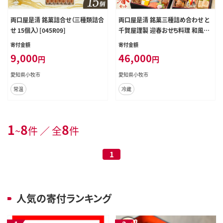
両口屋是清 銘菓詰合せ（三種類詰合
両口屋是清 銘菓三種詰め合わせ と
せ 15個入）[045R09]
千賀屋謹製 迎春おせち料理 和風三
段重「おもいやり」セット[035S05-C]
寄付金額
寄付金額
9,000
46,000
円
円
愛知県小牧市
愛知県小牧市
常温
冷蔵
1
8
8
~
件 ／ 全
件
1
人気の寄付ランキング