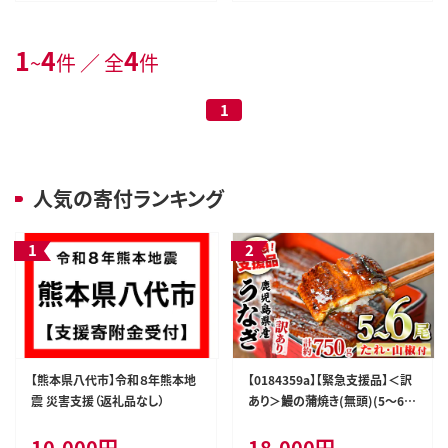
1
4
4
~
件 ／ 全
件
1
人気の寄付ランキング
【熊本県八代市】令和８年熊本地
【0184359a】【緊急支援品】＜訳
震 災害支援（返礼品なし）
あり＞鰻の蒲焼き(無頭)(5～6
尾・計約750g・タレ、山椒付) う
10,000円
18,000円
なぎ ウナギ 鰻 国産 蒲焼 蒲焼き