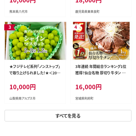
たれ 鹿児島 ふるさと 人気 支援
【アクアおおすみ】
熊本県八代市
鹿児島県東串良町
★フジテレビ系列「ノンストップ」
3年連続 年間総合ランキング1位
で取り上げられました！★＜202
獲得！仙台名物 厚切り 牛タン 塩
6年発送先行予約＞南アルプス
仕込み 1kg(200g×5P) 牛たん
10,000円
16,000円
市産シャインマスカット1.2kg以
スライス 塩味 [牛タン タン塩 希
上（2～3房） クール便発送 ALPA
少 部位 タン中 タン元 塩ダレ タ
G007
レ 小分け 仙台 名物 厚切 肉厚
山梨県南アルプス市
宮城県利府町
おいしい 美味 牛 肉 焼肉 バー
ベキュー BBQ 宮城県 利府町 船
すべてを見る
田食品]