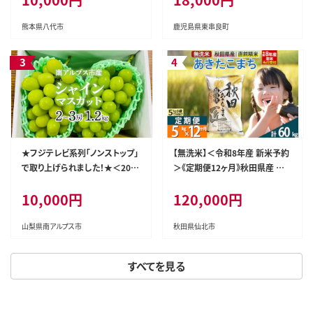
たれ 鹿児島 ふるさと 人気 支援
【アクアおおすみ】
熊本県八代市
鹿児島県東串良町
★フジテレビ系列「ノンストップ」
【無洗米】＜令和8年産 新米予約
で取り上げられました！★＜202
＞《定期便12ヶ月》秋田県産 あき
6年発送先行予約＞南アルプス
たこまち 5kg (5kg×1袋) ×12
10,000円
120,000円
市産シャインマスカット1.2kg以
回 5キロ お米 匠 [サンファーム
上（2～3房） クール便発送 ALPA
西木 米5kg 米 5kg 米 5kg定期
G007
便 お米定期便 あきたこまち ごは
山梨県南アルプス市
秋田県仙北市
ん 米 お米]
すべてを見る