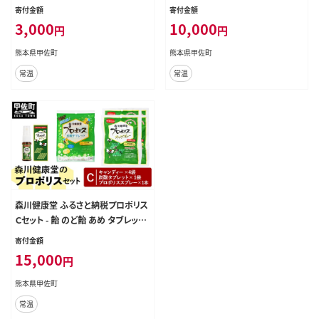
炭酸タブレット 錠菓 キャンディー は
炭酸タブレット 錠菓 キャンディー は
寄付金額
寄付金額
ちみつ 人気 おすすめ 熊本県 甲佐町
ちみつ 人気 おすすめ 熊本県 甲佐町
3,000
10,000
円
円
熊本県甲佐町
熊本県甲佐町
常温
常温
森川健康堂 ふるさと納税プロポリス
Ｃセット - 飴 のど飴 あめ タブレット
炭酸タブレット 錠菓 キャンディー は
寄付金額
ちみつ のどスプレー 喉スプレー プ
15,000
円
ロポリススプレー 手軽に摂取 人気
おすすめ 熊本県 甲佐町
熊本県甲佐町
常温