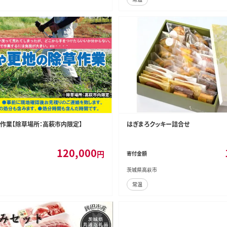
作業【除草場所：高萩市内限定】
はぎまろクッキー詰合せ
120,000
円
寄付金額
茨城県高萩市
常温