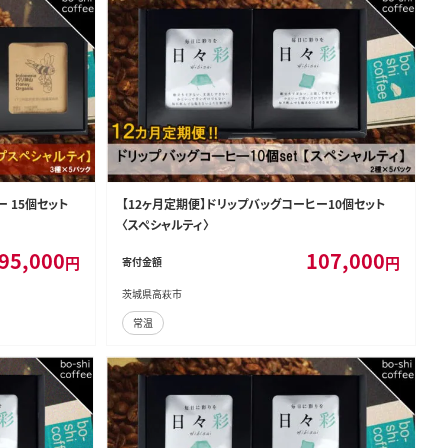
 15個セット
【12ヶ月定期便】ドリップバッグコーヒー10個セット
〈スペシャルティ〉
95,000
107,000
円
円
寄付金額
茨城県高萩市
常温