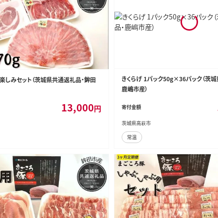
きくらげ 1パック50g×36パック（茨
お楽しみセット（茨城県共通返礼品・鉾田
鹿嶋市産）
13,000
円
寄付金額
茨城県高萩市
常温