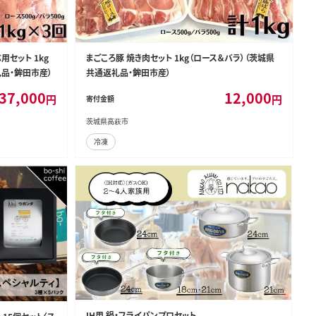
用セット 1kg
まごころ豚 焼き肉セット 1kg（ロース＆バラ）（茨城県
礼品・鉾田市産）
共通返礼品・鉾田市産）
37,000
12,000
円
円
寄付金額
茨城県高萩市
冷凍
IH用 鍋・フライパンプロセット