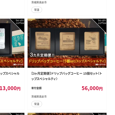
茨城県高萩市
常温
トップスペシャル
【3ヶ月定期便】ドリップバッグコーヒー 15個セット〈ト
ップスペシャルティ〉
13,000
56,000
円
円
寄付金額
茨城県高萩市
常温