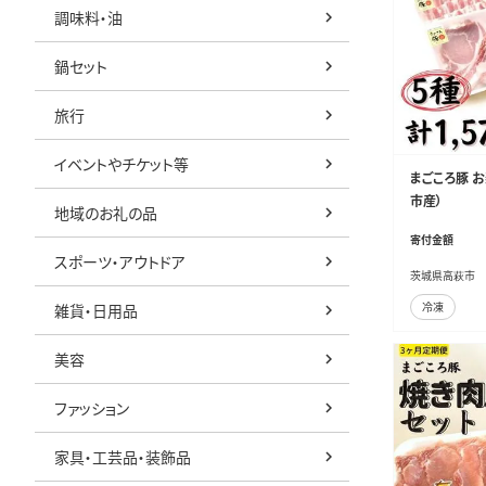
調味料・油
鍋セット
旅行
イベントやチケット等
まごころ豚 
市産）
地域のお礼の品
寄付金額
スポーツ・アウトドア
茨城県高萩市
冷凍
雑貨・日用品
美容
ファッション
家具・工芸品・装飾品