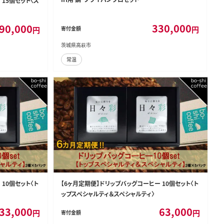
15個セット〈ス
330,000
90,000
円
円
寄付金額
茨城県高萩市
常温
10個セット〈ト
【6ヶ月定期便】ドリップバッグコーヒー 10個セット〈ト
ップスペシャルティ＆スペシャルティ〉
33,000
63,000
円
円
寄付金額