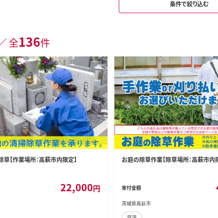
条件で絞り込む
136
／ 全
件
除草【作業場所：高萩市内限定】
お庭の除草作業【除草場所：高萩市内
22,000
円
寄付金額
茨城県高萩市
常温