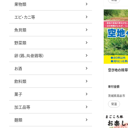
果物類
エビ・カニ等
魚貝類
野菜類
卵（鶏、烏骨鶏等）
お酒
空き地の除草
飲料類
寄付金額
菓子
茨城県高萩市
常温
加工品等
麺類