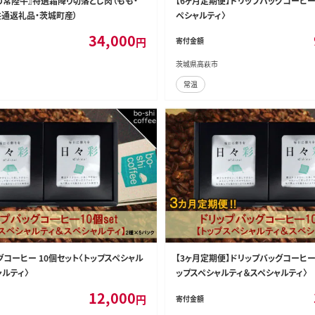
の常陸牛』特選霜降り切落とし肉（もも・
【6ヶ月定期便】ドリップバッグコーヒー 
共通返礼品・茨城町産）
ペシャルティ〉
34,000
円
寄付金額
茨城県高萩市
常温
グコーヒー 10個セット〈トップスペシャル
【3ヶ月定期便】ドリップバッグコーヒー 
ャルティ〉
ップスペシャルティ＆スペシャルティ〉
12,000
円
寄付金額