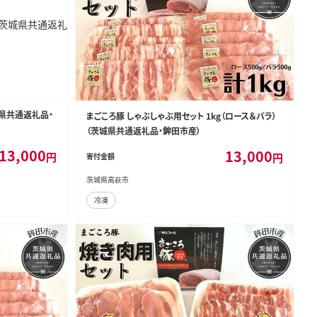
城県共通返礼品・
まごころ豚 しゃぶしゃぶ用セット 1kg（ロース＆バラ）
（茨城県共通返礼品・鉾田市産）
13,000
13,000
円
円
寄付金額
茨城県高萩市
冷凍