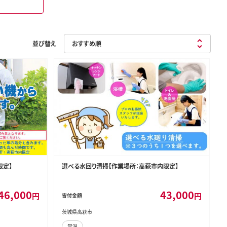
並び替え
限定】
選べる水回り清掃【作業場所：高萩市内限定】
46,000
43,000
円
円
寄付金額
茨城県高萩市
常温