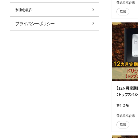
茨城県高萩市
利用規約
常温
プライバシーポリシー
【12ヶ月定期
〈トップスペ
寄付金額
茨城県高萩市
常温