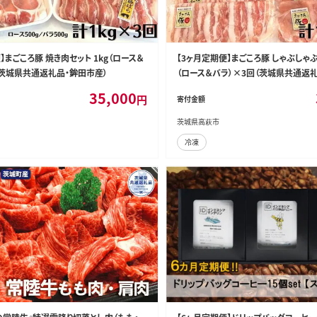
】まごころ豚 焼き肉セット 1kg（ロース＆
【3ヶ月定期便】まごころ豚 しゃぶしゃぶ
（茨城県共通返礼品・鉾田市産）
（ロース＆バラ）×3回（茨城県共通返
35,000
円
寄付金額
茨城県高萩市
冷凍