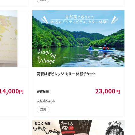
高萩はぎビレッジ カヌー 体験チケット
14,000
23,000
円
円
寄付金額
茨城県高萩市
常温