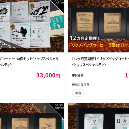
グコーヒー 30個セット〈トップスペシャル
【12ヶ月定期便】ドリップバッグコーヒー
ャルティ〉
〈トップスペシャルティ〉
33,000
1
円
寄付金額
茨城県高萩市
常温