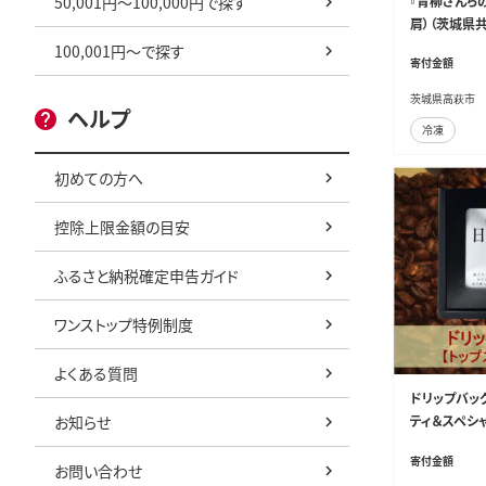
50,001円～100,000円で探す
『青柳さんち
肩）（茨城県
100,001円～で探す
寄付金額
茨城県高萩市
ヘルプ
冷凍
初めての方へ
控除上限金額の目安
ふるさと納税確定申告ガイド
ワンストップ特例制度
よくある質問
ドリップバッ
お知らせ
ティ＆スペシ
寄付金額
お問い合わせ