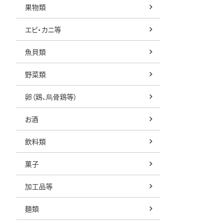
果物類
エビ・カニ等
魚貝類
野菜類
卵（鶏、烏骨鶏等）
お酒
飲料類
菓子
加工品等
麺類