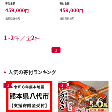
寄付金額
寄付金額
459,000
459,000
円
円
福島県磐梯町
福島県磐梯町
1
2
2
~
件 ／ 全
件
1
人気の寄付ランキング