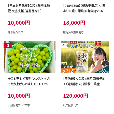
【熊本県八代市】令和８年熊本地
【0184359a】【緊急支援品】＜訳
震 災害支援（返礼品なし）
あり＞鰻の蒲焼き(無頭)(5～6
尾・計約750g・タレ、山椒付) う
10,000円
18,000円
なぎ ウナギ 鰻 国産 蒲焼 蒲焼き
たれ 鹿児島 ふるさと 人気 支援
【アクアおおすみ】
熊本県八代市
鹿児島県東串良町
★フジテレビ系列「ノンストップ」
【無洗米】＜令和8年産 新米予約
で取り上げられました！★＜202
＞《定期便12ヶ月》秋田県産 あき
6年発送先行予約＞南アルプス
たこまち 5kg (5kg×1袋) ×12
10,000円
120,000円
市産シャインマスカット1.2kg以
回 5キロ お米 匠 [サンファーム
上（2～3房） クール便発送 ALPA
西木 米5kg 米 5kg 米 5kg定期
G007
便 お米定期便 あきたこまち ごは
山梨県南アルプス市
秋田県仙北市
ん 米 お米]