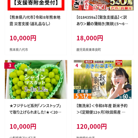
【熊本県八代市】令和８年熊本地
【0184359a】【緊急支援品】＜訳
震 災害支援（返礼品なし）
あり＞鰻の蒲焼き(無頭)(5～6
尾・計約750g・タレ、山椒付) う
10,000円
18,000円
なぎ ウナギ 鰻 国産 蒲焼 蒲焼き
たれ 鹿児島 ふるさと 人気 支援
【アクアおおすみ】
熊本県八代市
鹿児島県東串良町
★フジテレビ系列「ノンストップ」
【無洗米】＜令和8年産 新米予約
で取り上げられました！★＜202
＞《定期便12ヶ月》秋田県産 あき
6年発送先行予約＞南アルプス
たこまち 5kg (5kg×1袋) ×12
10,000円
120,000円
市産シャインマスカット1.2kg以
回 5キロ お米 匠 [サンファーム
上（2～3房） クール便発送 ALPA
西木 米5kg 米 5kg 米 5kg定期
G007
便 お米定期便 あきたこまち ごは
山梨県南アルプス市
秋田県仙北市