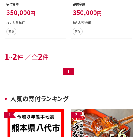
電
寄付金額
寄付金額
350,000
350,000
円
円
福島県磐梯町
福島県磐梯町
常温
常温
1
2
2
~
件 ／ 全
件
1
人気の寄付ランキング