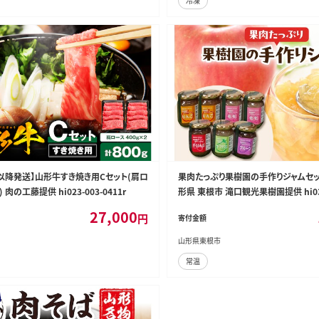
冷凍
月以降発送】山形牛すき焼き用Cセット(肩ロ
果肉たっぷり果樹園の手作りジャムセット
 肉の工藤提供 hi023-003-0411r
形県 東根市 滝口観光果樹園提供 hi03
27,000
円
寄付金額
山形県東根市
常温