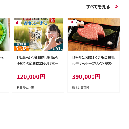
すべてを見る
トッ
【無洗米】＜令和8年産 新米
【6ヶ月定期便】 くまもと 黒毛
！★
予約＞《定期便12ヶ月》秋田
和牛 シャトーブリアン 600g
＞南
県産 あきたこまち 5kg (5kg
(200g×3枚) 熊本 和牛 牛肉
120,000円
390,000円
カ
×1袋) ×12回 5キロ お米
お肉 ステーキ
ク
匠 [サンファーム西木 米5kg
米 5kg 米 5kg定期便 お米定
秋田県仙北市
熊本県高森町
期便 あきたこまち ごはん 米
お米]