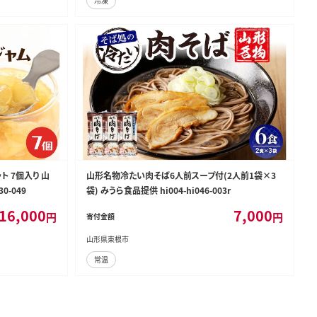
冷凍
 7個入り 山
山形名物冷たい肉そば6人前スープ付(2人前1袋×3
0-049
袋) みうら食品提供 hi004-hi046-003r
16,000
7,000
円
円
寄付金額
山形県東根市
常温