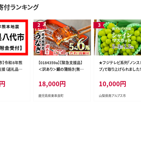
寄付ランキング
市】令和８年熊
【0184359a】【緊急支援品】
★フジテレビ系列「ノンス
支援（返礼品な
＜訳あり＞鰻の蒲焼き(無頭)
プ」で取り上げられました
(5～6尾・計約750g・タレ、山
＜2026年発送先行予約
0円
18,000円
10,000円
椒付) うなぎ ウナギ 鰻 国産
アルプス市産シャインマス
蒲焼 蒲焼き たれ 鹿児島 ふ
ット1.2kg以上（2～3房） 
るさと 人気 支援 【アクアお
ール便発送 ALPAG007
鹿児島県東串良町
山梨県南アルプス市
おすみ】