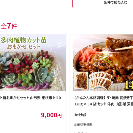
条件で絞り込む
7
 全
件
苗おまかせセット 山形県 東根市 hi10
【かんたん本格調理】 ザ・焼肉 網焼き
120g × 14 袋 セット 牛肉 山形県 
hi010-005
9,000
円
寄付金額
山形県東根市