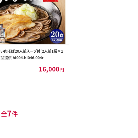
い肉そば20人前スープ付(2人前1袋×1
提供 hi004-hi046-004r
16,000
円
7
 全
件