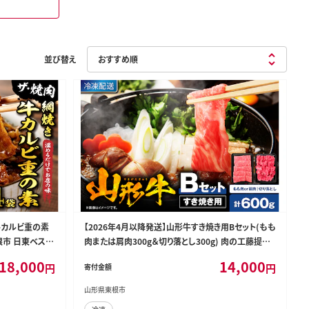
並び替え
牛カルビ重の素
【2026年4月以降発送】山形牛すき焼き用Bセット(もも
東根市 日東ベスト
肉または肩肉300g＆切り落とし300g) 肉の工藤提供
hi023-002-0411r
18,000
14,000
円
円
寄付金額
山形県東根市