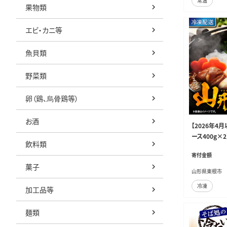
常温
果物類
エビ・カニ等
魚貝類
野菜類
卵（鶏、烏骨鶏等）
お酒
【2026年4
ース400g×2)
飲料類
寄付金額
菓子
山形県東根市
冷凍
加工品等
麺類