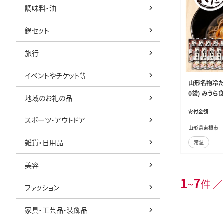
調味料・油
鍋セット
旅行
イベントやチケット等
山形名物冷た
0袋) みうら食品
地域のお礼の品
寄付金額
スポーツ・アウトドア
山形県東根市
雑貨・日用品
常温
美容
1
7
~
件 ／
ファッション
家具・工芸品・装飾品