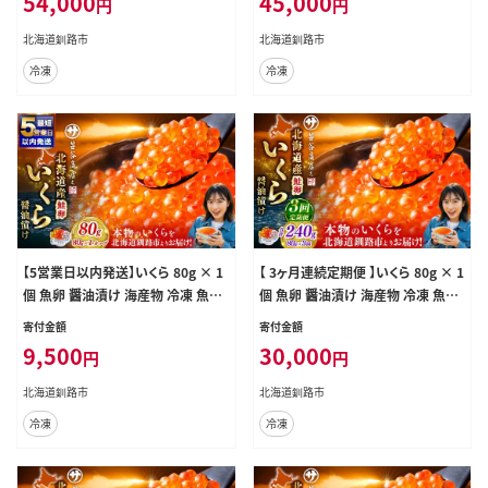
54,000
45,000
円
円
北海道釧路市
北海道釧路市
冷凍
冷凍
【5営業日以内発送】いくら 80g × 1
【 3ヶ月連続定期便 】いくら 80g × 1
個 魚卵 醤油漬け 海産物 冷凍 魚介
個 魚卵 醤油漬け 海産物 冷凍 魚介
類 ご飯のお供 海鮮 海鮮丼 いくら醤
類 ご飯のお供 海鮮 海鮮丼 国産 北
寄付金額
寄付金額
油漬 国産 北海道産
海道産 いくら醤油漬
9,500
30,000
円
円
北海道釧路市
北海道釧路市
冷凍
冷凍