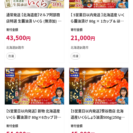
通常発送 【北海道産】マルア阿部商
【 5営業日以内発送 】北海道産 いく
店特選 生醤油漬 いくら (無添加) 瓶
ら醤油漬け 80g × 1カップ & ほたて
200g×2 いくら丼 ちらし寿司 軍艦
貝柱 500g 魚卵 醤油漬け 海鮮セッ
寄付金額
寄付金額
巻き 手巻き寿司 海の幸 アテ イクラ
ト 貝類 鮮魚 冷凍 いくら イクラ ホタ
43,500
21,000
円
円
魚卵 魚介 海産物 海鮮 食品
テ ほたて 帆立 海鮮物 貝柱 セット い
くら醤油漬 ご飯のお供 海鮮 海鮮丼
北海道釧路市
北海道釧路市
国産
冷凍
冷凍
【5営業日以内発送】 新物 北海道産
【5営業日以内発送】笹谷商店 北海
いくら 醤油漬け 80g×6カップ 計48
道産いくらしょう油漬500g(250g×2
0g
パック入り) ふるさと納税 いくら
寄付金額
寄付金額