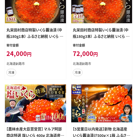
丸栄田村商店特製いくら醤油漬（中
丸栄田村商店特製いくら醤油漬（中
瓶180g1本） ふるさと納税 いくら F5
瓶180g3本） ふるさと納税 いくら F5
F-0008
F-0010
寄付金額
寄付金額
24,000
72,000
円
円
北海道釧路市
北海道釧路市
冷凍
冷凍
【農林水産大臣賞受賞】 マルア阿部
【5営業日以内発送】新物 北海道産
商店特選 塩いくら 400g 北海道産
いくら醤油漬け500g×1箱 ふるさと