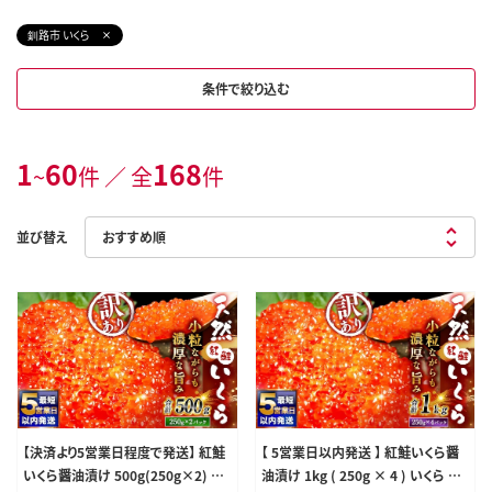
釧路市 いくら
条件で絞り込む
1
60
168
~
件 ／ 全
件
並び替え
【決済より5営業日程度で発送】 紅鮭
【 5営業日以内発送 】 紅鮭いくら醤
いくら醤油漬け 500g(250g×2) 冷
油漬け 1kg ( 250g × 4 ) いくら イ