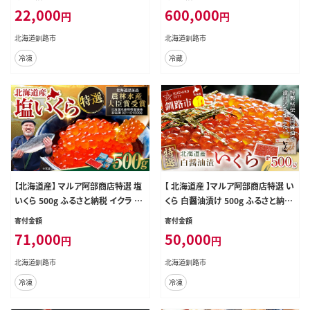
鮮 卵 魚介類 魚介 海鮮 冷凍 魚卵 ご
22,000
600,000
円
円
飯のお供
北海道釧路市
北海道釧路市
冷凍
冷蔵
【北海道産】 マルア阿部商店特選 塩
【 北海道産 】マルア阿部商店特選 い
いくら 500g ふるさと納税 イクラ 魚
くら 白醤油漬け 500g ふるさと納税
卵
イクラ 魚卵
寄付金額
寄付金額
71,000
50,000
円
円
北海道釧路市
北海道釧路市
冷凍
冷凍