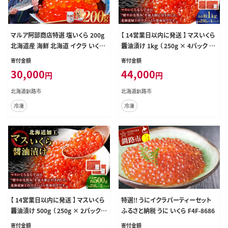
マルア阿部商店特選 塩いくら 200g
【 14営業日以内に発送 】 マスいくら
北海道産 海鮮 北海道 イクラ いくら
醤油漬け 1kg （ 250g × 4パック ）
醤油漬け 鮭 秋鮭 鮭卵 魚卵 いくら
いくら いくら醤油漬け 鱒卵 新鮮 海
寄付金額
寄付金額
丼 ご飯のお供 小分け
鮮 卵 魚介類 魚介 海鮮 冷凍 魚卵 ご
30,000
44,000
円
円
飯のお供
北海道釧路市
北海道釧路市
冷凍
冷凍
【 14営業日以内に発送 】 マスいくら
特選!! うにイクラパーティーセット
醤油漬け 500g （ 250g × 2パック ）
ふるさと納税 うに いくら F4F-8686
いくら いくら醤油漬け 鱒卵 新鮮 海
寄付金額
寄付金額