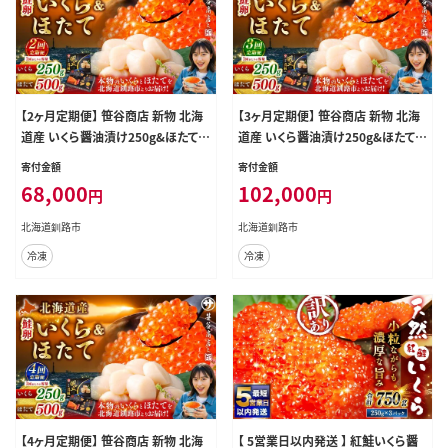
【2ヶ月定期便】 笹谷商店 新物 北海
【3ヶ月定期便】 笹谷商店 新物 北海
道産 いくら醤油漬け250g&ほたて貝
道産 いくら醤油漬け250g&ほたて貝
柱500g お刺身 国産 イクラ イクラ
柱500g お刺身 国産 イクラ イクラ
寄付金額
寄付金額
醤油漬け 鮭いくら 鮭卵 ほたて貝柱
醤油漬け 鮭いくら 鮭卵 ほたて貝柱
68,000
102,000
円
円
帆立 ホタテ ほたて 海鮮丼 詰め合わ
帆立 ホタテ ほたて 海鮮丼 詰め合わ
せ 海鮮 魚介 冷凍 グルメ 北海道 釧
せ 海鮮 魚介 冷凍 グルメ 北海道 釧
北海道釧路市
北海道釧路市
路市
路市
冷凍
冷凍
【4ヶ月定期便】 笹谷商店 新物 北海
【 5営業日以内発送 】 紅鮭いくら醤