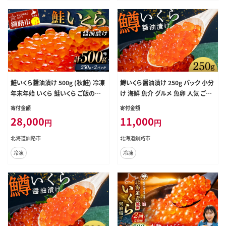
鮭いくら醤油漬け 500g (秋鮭) 冷凍
鱒いくら醤油漬け 250g パック 小分
年末年始 いくら 鮭いくら ご飯のお
け 海鮮 魚介 グルメ 魚卵 人気 ご飯
供 ご飯 米 北海道 釧路市 F5F-0118
のお供 ごはん 米 いくら丼 ギフト 年
寄付金額
寄付金額
末年始 北海道 釧路市 F5F-0174
28,000
11,000
円
円
北海道釧路市
北海道釧路市
冷凍
冷凍