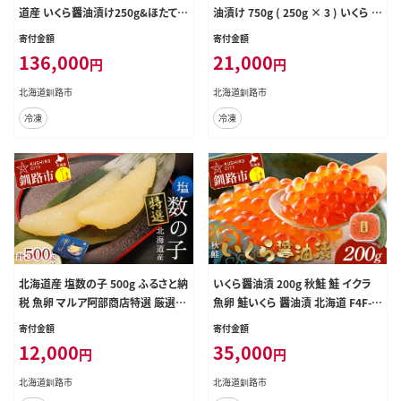
道産 いくら醤油漬け250g&ほたて貝
油漬け 750g ( 250g × 3 ) いくら イ
柱500g お刺身 国産 イクラ イクラ
クラ 海鮮 天然紅鮭 魚卵 卵 イクラ
寄付金額
寄付金額
醤油漬け 鮭いくら 鮭卵 ほたて貝柱
丼 いくら丼 手巻き寿司 小粒 魚介類
136,000
21,000
円
円
帆立 ホタテ ほたて 海鮮丼 詰め合わ
魚介 寿司 丼 冷凍 旨味
せ 海鮮 魚介 冷凍 グルメ 北海道 釧
北海道釧路市
北海道釧路市
路市
冷凍
冷凍
北海道産 塩数の子 500g ふるさと納
いくら醤油漬 200g 秋鮭 鮭 イクラ
税 魚卵 マルア阿部商店特選 厳選
魚卵 鮭いくら 醤油漬 北海道 F4F-8
塩漬け 冷蔵 グルメ 食べ物 つまみ
869
寄付金額
寄付金額
おつまみ お祝い お取り寄せ にしん
12,000
35,000
円
円
ニシン 魚介 海産 海の幸 ご飯のお供
酒のあて 北海道 釧路市
北海道釧路市
北海道釧路市