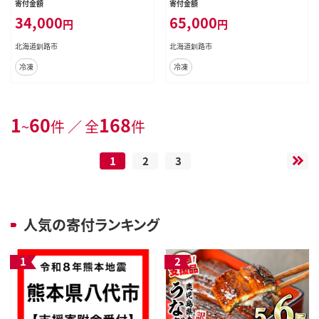
寄付金額
寄付金額
れい いかの塩辛 さば 銀だら さんま
34,000
65,000
円
円
北海道釧路市
北海道釧路市
冷凍
冷凍
1
60
168
~
件 ／ 全
件
1
2
3
人気の寄付ランキング