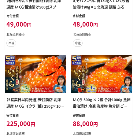
【邪神ちゃん×笹谷商店】新物 北海
えぞバフンうに折150g×1 いくら醤
道産 いくら醤油漬け500g(スプーン
油漬け90g×1 北海道 釧路 ふるさと
付) ふるさと納税 いくら
納税 うに いくら 雲丹 魚卵 魚介類
寄付金額
寄付金額
海産物 セット 詰合せ 詰め合わせ F4
49,000
48,000
円
円
F-8830
北海道釧路市
北海道釧路市
冷凍
冷蔵
【5営業日以内発送】笹谷商店 北海
いくら 500g × 2箱 合計1000g 魚卵
道産 いくら イクラ (鮭) 250g×10箱
醤油漬け 冷凍 海産物 魚介類 ご飯
2.5kg 2,500g 魚 醤油漬け 海鮮醤
のお供 海鮮 海鮮丼 国産 北海道産
寄付金額
寄付金額
油漬け 海鮮 海鮮丼 ギフト 冷凍 魚
いくら醤油漬 【 決済から7日程度で
225,000
88,000
円
円
卵 魚介類 しょう油漬 ご飯のお供
発送 】
北海道釧路市
北海道釧路市