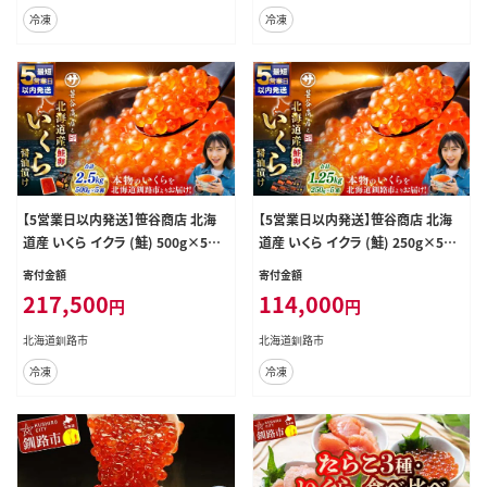
冷凍
冷凍
【5営業日以内発送】笹谷商店 北海
【5営業日以内発送】笹谷商店 北海
道産 いくら イクラ (鮭) 500g×5箱
道産 いくら イクラ (鮭) 250g×5箱
2.5kg 2,500g 魚 醤油漬け 海鮮醤
1.25kg 1,250g魚 醤油漬け 海鮮醤
寄付金額
寄付金額
油漬け 海鮮 海鮮丼 ギフト 冷凍 魚
油漬け 海鮮 海鮮丼 ギフト 冷凍 魚
217,500
114,000
円
円
卵 魚介類 しょう油漬 ご飯のお供
卵 魚介類 しょう油漬 ご飯のお供
北海道釧路市
北海道釧路市
冷凍
冷凍