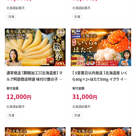
北海道釧路市
北海道釧路市
冷凍
冷凍
通常発送 【釧路加工】【北海道産】 マ
【 5営業日以内発送 】北海道産 いく
ルア阿部商店特選 味付け数の子 50
ら80g×2+ほたて500g イクラ イク
0g 数の子 味付け かずのこ カズノコ
ラ醤油漬け 鮭いくら ほたて貝柱 帆
寄付金額
寄付金額
味付け数の子 冷凍 グルメ 食べ物
立 ホタテ ほたて 海鮮丼 詰め合わせ
12,000
31,000
円
円
魚介 海産 厳選 ご飯のお供 酒のあて
海鮮 魚介 お刺身 国産 冷凍 グルメ
北海道 釧路市
北海道 釧路市
北海道釧路市
北海道釧路市
冷凍
冷凍