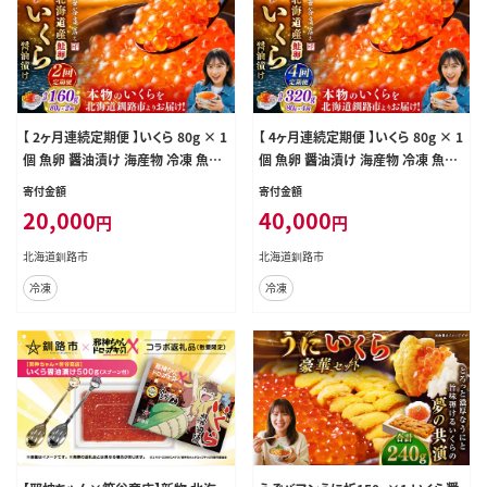
【 2ヶ月連続定期便 】いくら 80g × 1
【 4ヶ月連続定期便 】いくら 80g × 1
個 魚卵 醤油漬け 海産物 冷凍 魚介
個 魚卵 醤油漬け 海産物 冷凍 魚介
類 ご飯のお供 海鮮 海鮮丼 国産 北
類 ご飯のお供 海鮮 海鮮丼 国産 北
寄付金額
寄付金額
海道産 いくら醤油漬
海道産 いくら醤油漬
20,000
40,000
円
円
北海道釧路市
北海道釧路市
冷凍
冷凍