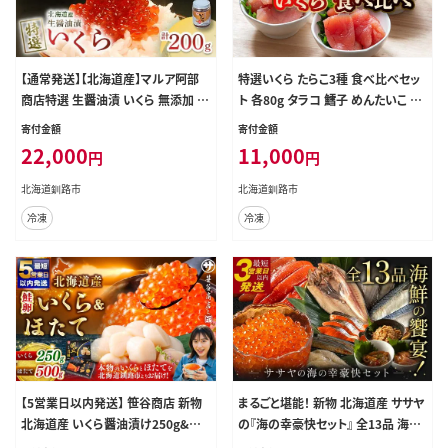
【通常発送】【北海道産】マルア阿部
特選いくら たらこ3種 食べ比べセッ
商店特選 生醤油漬 いくら 無添加 瓶
ト 各80g タラコ 鱈子 めんたいこ 海
200g
鮮 魚介類 甘口たらこ 無着色だした
寄付金額
寄付金額
らこ 辛子明太子 いくら 魚卵 ごはん
22,000
11,000
円
円
のお供 白米 グルメ 北海道 F4F-819
4
北海道釧路市
北海道釧路市
冷凍
冷凍
【5営業日以内発送】 笹谷商店 新物
まるごと堪能！ 新物 北海道産 ササヤ
北海道産 いくら醤油漬け250g&ほ
の『海の幸豪快セット』 全13品 海の
たて貝柱500g
幸 いくら たらこ 明太子 鮭 ほっけ か