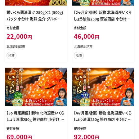
鱒いくら醤油漬け 250g×2 (500g)
【2ヶ月定期便】 新物 北海道産いくら
パック 小分け 海鮮 魚介 グルメ 魚
しょう油漬250g 笹谷商店 小分け パ
卵 人気 ご飯のお供 ごはん 米 いくら
ック 醤油漬け 海鮮 海鮮丼 イクラ丼
寄付金額
寄付金額
丼 ギフト 年末年始 北海道 釧路市 F
醤油たれ 冷凍 魚卵 魚介類 グルメ
22,000
46,000
円
円
5F-0175
北海道 釧路市
北海道釧路市
北海道釧路市
冷凍
冷凍
【3ヶ月定期便】 新物 北海道産いくら
【4ヶ月定期便】 新物 北海道産いくら
しょう油漬250g 笹谷商店 小分け パ
しょう油漬250g 笹谷商店 小分け パ
ック 醤油漬け 海鮮 海鮮丼 イクラ丼
ック 醤油漬け 海鮮 海鮮丼 イクラ丼
寄付金額
寄付金額
醤油たれ 冷凍 魚卵 魚介類 グルメ
醤油たれ 冷凍 魚卵 魚介類 グルメ
69,000
92,000
円
円
北海道 釧路市
北海道 釧路市