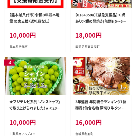
【熊本県八代市】令和８年熊本地
【0184359a】【緊急支援品】＜訳
震 災害支援（返礼品なし）
あり＞鰻の蒲焼き(無頭)(5～6
尾・計約750g・タレ、山椒付) う
10,000円
18,000円
なぎ ウナギ 鰻 国産 蒲焼 蒲焼き
たれ 鹿児島 ふるさと 人気 支援
【アクアおおすみ】
熊本県八代市
鹿児島県東串良町
★フジテレビ系列「ノンストップ」
3年連続 年間総合ランキング1位
で取り上げられました！★＜202
獲得！仙台名物 厚切り 牛タン 塩
6年発送先行予約＞南アルプス
仕込み 1kg(200g×5P) 牛たん
10,000円
16,000円
市産シャインマスカット1.2kg以
スライス 塩味 [牛タン タン塩 希
上（2～3房） クール便発送 ALPA
少 部位 タン中 タン元 塩ダレ タ
G007
レ 小分け 仙台 名物 厚切 肉厚
山梨県南アルプス市
宮城県利府町