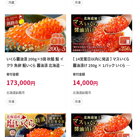
冷蔵
冷凍
いくら醤油漬 200g×5個 秋鮭 鮭 イ
【 14営業日以内に発送 】 マスいくら
クラ 魚卵 鮭いくら 醤油漬 北海道 F
醤油漬け 250g × 1パック いくら い
4F-8870
くら醤油漬け 鱒卵 新鮮 海鮮 卵 魚
寄付金額
寄付金額
介類 魚介 海鮮 冷凍 魚卵 ご飯のお
173,000
14,000
円
円
供
北海道釧路市
北海道釧路市
冷凍
冷凍