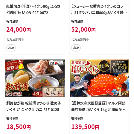
紅鮭切身（半身）・イクラ90g ふるさ
【ジューシーな蟹肉とイクラのコラ
と納税 鮭 いくら F4F-0672
ボ！】タラバガニ脚800g&いくら醤油
漬け90g ふるさと納税 かに いくら F
寄付金額
寄付金額
5F-0188
24,000
52,000
円
円
北海道釧路市
北海道釧路市
冷凍
冷凍
釧路おが和 松前漬 3つの味 数の子
【農林水産大臣賞受賞】 マルア阿部
いくら かに イクラ カニ F5F-0125
商店特選 塩いくら 1kg 北海道産 海
鮮 北海道 イクラ いくら醤油漬け 鮭
寄付金額
寄付金額
秋鮭 鮭卵 魚卵 いくら丼 ご飯のお供
18,500
139,500
円
円
小分け