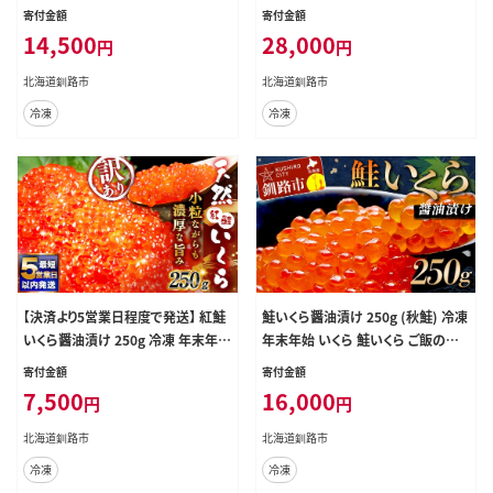
凍 年末年始 いくら 鮭いくら ご飯の
クラ 海鮮 天然紅鮭 魚卵 卵 イクラ
寄付金額
寄付金額
お供 ご飯 米 北海道 釧路市
丼 いくら丼 手巻き寿司 小粒 魚介類
14,500
28,000
円
円
魚介 寿司 丼 冷凍 旨味
北海道釧路市
北海道釧路市
冷凍
冷凍
【決済より5営業日程度で発送】 紅鮭
鮭いくら醤油漬け 250g (秋鮭) 冷凍
いくら醤油漬け 250g 冷凍 年末年始
年末年始 いくら 鮭いくら ご飯のお
いくら 鮭いくら ご飯のお供 ご飯 米
供 ご飯 米 北海道 釧路市 F5F-0117
寄付金額
寄付金額
北海道 釧路市
7,500
16,000
円
円
北海道釧路市
北海道釧路市
冷凍
冷凍