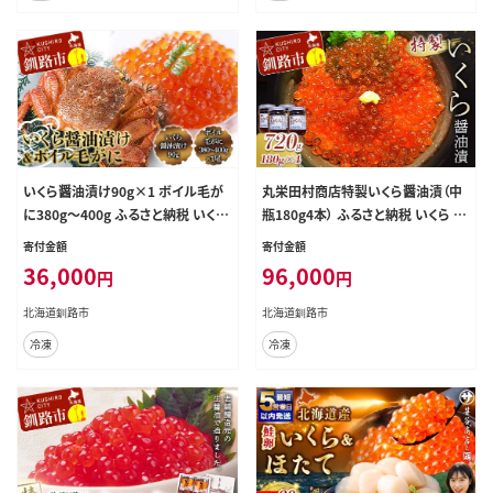
いくら醤油漬け90g×1 ボイル毛が
丸栄田村商店特製いくら醤油漬（中
に380g～400g ふるさと納税 いくら
瓶180g4本） ふるさと納税 いくら 魚
かに F4F-8831
卵 F5F-0011
寄付金額
寄付金額
36,000
96,000
円
円
北海道釧路市
北海道釧路市
冷凍
冷凍