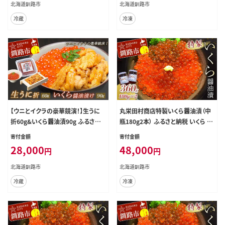
北海道釧路市
北海道釧路市
冷蔵
冷凍
【ウニとイクラの豪華競演！】生うに
丸栄田村商店特製いくら醤油漬（中
折60g&いくら醤油漬90g ふるさと
瓶180g2本） ふるさと納税 いくら F5
納税 うに いくら F4F-8822
F-0009
寄付金額
寄付金額
28,000
48,000
円
円
北海道釧路市
北海道釧路市
冷蔵
冷凍