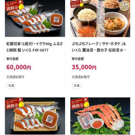
紅鮭切身（1尾分）・イクラ90g ふるさ
ぷちぷちフレーク ( サケ・ホタテ )＆
と納税 鮭 いくら F4F-0677
いくら 醤油漬 ・ 数の子 松前漬 BOX
紅鮭 帆立 いくら ごはんのおかず 珍
寄付金額
寄付金額
味 F5F-0129
60,000
35,000
円
円
北海道釧路市
北海道釧路市
冷凍
冷凍