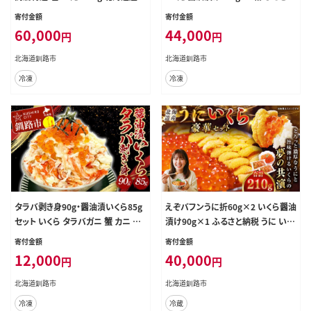
海鮮 北海道 イクラ いくら醤油漬け
納税 いくら
寄付金額
寄付金額
鮭 秋鮭 鮭卵 魚卵 いくら丼 ご飯のお
60,000
44,000
円
円
供 小分け
北海道釧路市
北海道釧路市
冷凍
冷凍
タラバ剥き身90g・醤油漬いくら85g
えぞバフンうに折60g×2 いくら醤油
セット いくら タラバガニ 蟹 カニ 海
漬け90g×1 ふるさと納税 うに いく
鮮丼 F4F-2171
ら F4F-8829
寄付金額
寄付金額
12,000
40,000
円
円
北海道釧路市
北海道釧路市
冷凍
冷蔵