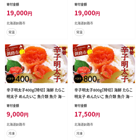
ふるさと納税 米 ななつぼし たらこ
づき たらこ 明太子 F4F-7765
寄付金額
寄付金額
明太子 F4F-7766
19,000
19,000
円
円
北海道釧路市
北海道釧路市
常温
常温
辛子明太子400g【特切】 海鮮 たらこ
辛子明太子800g【特切】 海鮮 たらこ
明太子 めんたいこ 魚介類 魚介 海鮮
明太子 めんたいこ 魚介類 魚介 海鮮
グルメ ごはんのお供 白米 魚卵 プチ
グルメ ごはんのお供 白米 魚卵 プチ
寄付金額
寄付金額
プチ 魚卵 鱈子 タラコ
プチ 魚卵 鱈子 タラコ
9,000
17,500
円
円
北海道釧路市
北海道釧路市
冷凍
冷凍