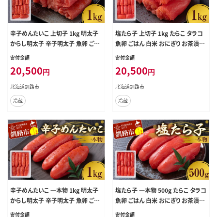
辛子めんたいこ 上切子 1kg 明太子
塩たら子 上切子 1kg たらこ タラコ
からし明太子 辛子明太子 魚卵 ごは
魚卵 ごはん 白米 おにぎり お茶漬け
ん 白米 おにぎり お茶漬け 海鮮 おつ
海鮮 おつまみ 肴 魚介類 魚介 海鮮
寄付金額
寄付金額
まみ 肴 魚介類 魚介 海鮮 北海道 釧
北海道 釧路 F4F-8878
20,500
20,500
円
円
路 F4F-8881
北海道釧路市
北海道釧路市
冷蔵
冷蔵
辛子めんたいこ 一本物 1kg 明太子
塩たら子 一本物 500g たらこ タラコ
からし明太子 辛子明太子 魚卵 ごは
魚卵 ごはん 白米 おにぎり お茶漬け
ん 白米 おにぎり お茶漬け 海鮮 おつ
海鮮 おつまみ 肴 魚介類 魚介 海鮮
寄付金額
寄付金額