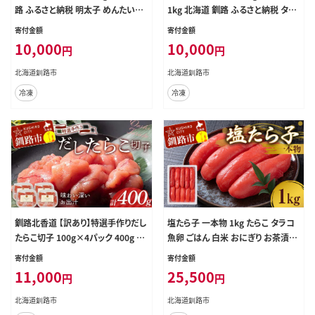
路 ふるさと納税 明太子 めんたいこ
1kg 北海道 釧路 ふるさと納税 タラ
ごはんのお供 魚卵 魚介類 海鮮 海産
コ 鱈子 ごはんのお供 魚卵 魚介類
寄付金額
寄付金額
物 F4F-8171
海鮮 海産物 F4F-8169
10,000
10,000
円
円
北海道釧路市
北海道釧路市
冷凍
冷凍
釧路北香道 【訳あり】特選手作りだし
塩たら子 一本物 1kg たらこ タラコ
たらこ切子 100g×4パック 400g 小
魚卵 ごはん 白米 おにぎり お茶漬け
分け 通常発送 F4F-8566
海鮮 おつまみ 肴 魚介類 魚介 海鮮
寄付金額
寄付金額
北海道 釧路 F4F-8877
11,000
25,500
円
円
北海道釧路市
北海道釧路市