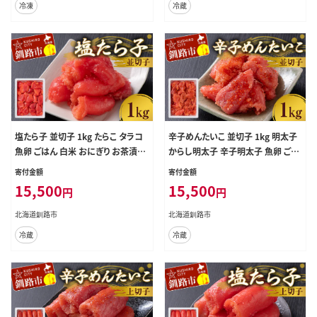
冷凍
冷蔵
塩たら子 並切子 1kg たらこ タラコ
辛子めんたいこ 並切子 1kg 明太子
魚卵 ごはん 白米 おにぎり お茶漬け
からし明太子 辛子明太子 魚卵 ごは
海鮮 おつまみ 肴 魚介類 魚介 海鮮
ん 白米 おにぎり お茶漬け 海鮮 おつ
寄付金額
寄付金額
北海道 釧路 F4F-8879
まみ 肴 魚介類 魚介 海鮮 北海道 釧
15,500
15,500
円
円
路 F4F-8882
北海道釧路市
北海道釧路市
冷蔵
冷蔵