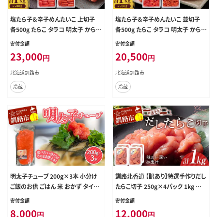
塩たら子＆辛子めんたいこ 上切子
塩たら子＆辛子めんたいこ 並切子
各500g たらこ タラコ 明太子 からし
各500g たらこ タラコ 明太子 からし
明太子 辛子明太子 魚卵 ごはん 白米
明太子 辛子明太子 魚卵 ごはん 白米
寄付金額
寄付金額
おにぎり お茶漬け 海鮮 おつまみ 肴
おにぎり お茶漬け 海鮮 おつまみ 肴
23,000
20,500
円
円
魚介類 魚介 海鮮 北海道 釧路 F4F-
魚介類 魚介 海鮮 北海道 釧路 F4F-
8890
8891
北海道釧路市
北海道釧路市
冷蔵
冷蔵
明太子チューブ 200g×3本 小分け
釧路北香道 【訳あり】特選手作りだし
ご飯のお供 ごはん 米 おかず タイパ
たらこ切子 250g×4パック 1kg 小
時短 海鮮 魚介 グルメ 魚卵 卵 おつ
分け 魚卵 減塩 塩分制限 タラコ だ
寄付金額
寄付金額
まみ 明太パスタ 明太おにぎり 明太
し 出汁 ダシ たらこ 海鮮 おかず お
8,000
12,000
円
円
子 味付け明太子 人気 ランキング ギ
弁当 魚介 白米 F4F-5116