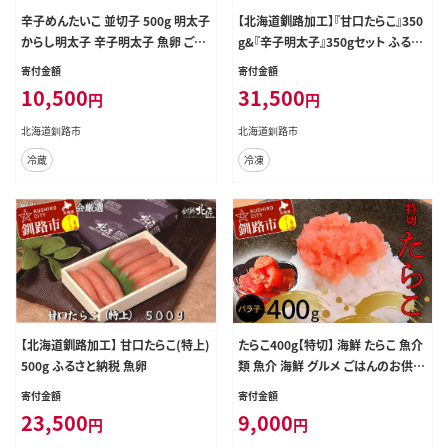
辛子めんたいこ 並切子 500g 明太子
【北海道釧路加工】『甘口たらこ』350
からし明太子 辛子明太子 魚卵 ごは
g&『辛子明太子』350gセット ふるさ
ん 白米 おにぎり お茶漬け 海鮮 おつ
と納税 魚卵
寄付金額
寄付金額
まみ 肴 魚介類 魚介 海鮮 北海道 釧
10,500
31,500
円
円
路 F4F-8888
北海道釧路市
北海道釧路市
冷蔵
冷凍
【北海道釧路加工】 甘口たらこ(特上)
たらこ400g【特切】 海鮮 たらこ 魚介
500g ふるさと納税 魚卵
類 魚介 海鮮 グルメ ごはんのお供
白米 魚卵 プチプチ 魚卵 鱈子 タラコ
寄付金額
寄付金額
23,500
9,000
円
円