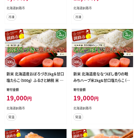
フト ふるさと 北海道 釧路市 F5F-01
北海道釧路市
北海道釧路市
47
冷凍
冷凍
新米 北海道産おぼろづき2kg＆甘口
新米 北海道産ななつぼし香りの畦
塩たらこ（500g） ふるさと納税 米 お
みちハーブ米2kg&甘口塩たらこ（50
ぼろづき たらこ 塩たらこ 甘口 F4F-7
0g） ふるさと納税 米 ななつぼし た
寄付金額
寄付金額
763
らこ 塩たらこ 甘口 F4F-7764
19,000
19,000
円
円
北海道釧路市
北海道釧路市
常温
常温