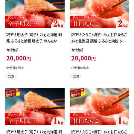
訳アリ 明太子（切子） 2kg 北海道 釧
訳アリ たらこ（切子） 2kg 甘口たらこ
路 ふるさと納税 明太子 めんたいこ
2kg 北海道 釧路 ふるさと納税 タラ
ごはんのお供 魚卵 魚介類 海鮮 海産
コ 鱈子 ごはんのお供 魚卵 魚介類
寄付金額
寄付金額
物 F4F-8172
海鮮 海産物 F4F-8170
20,000
20,000
円
円
北海道釧路市
北海道釧路市
冷凍
冷凍
訳アリ 明太子（切子） 1kg 北海道 釧
訳アリ たらこ（切子） 1kg 甘口たらこ