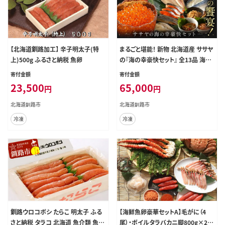
【北海道釧路加工】 辛子明太子(特
まるごと堪能！ 新物 北海道産 ササヤ
上)500g ふるさと納税 魚卵
の『海の幸豪快セット』 全13品 海の
幸 いくら たらこ 明太子 鮭 ほっけ か
寄付金額
寄付金額
れい いかの塩辛 さば 銀だら さんま
23,500
65,000
円
円
北海道釧路市
北海道釧路市
冷凍
冷凍
釧路ウロコボシ たらこ 明太子 ふる
【海鮮魚卵豪華セットA】毛がに（4
さと納税 タラコ 北海道 魚介類 魚介
尾）・ボイルタラバカニ脚800g×2・