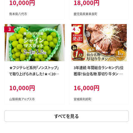
10,000円
18,000円
なぎ ウナギ 鰻 国産 蒲焼 蒲焼き
たれ 鹿児島 ふるさと 人気 支援
【アクアおおすみ】
熊本県八代市
鹿児島県東串良町
★フジテレビ系列「ノンストップ」
3年連続 年間総合ランキング1位
で取り上げられました！★＜202
獲得！仙台名物 厚切り 牛タン 塩
6年発送先行予約＞南アルプス
仕込み 1kg(200g×5P) 牛たん
10,000円
16,000円
市産シャインマスカット1.2kg以
スライス 塩味 [牛タン タン塩 希
上（2～3房） クール便発送 ALPA
少 部位 タン中 タン元 塩ダレ タ
G007
レ 小分け 仙台 名物 厚切 肉厚
山梨県南アルプス市
宮城県利府町
おいしい 美味 牛 肉 焼肉 バー
ベキュー BBQ 宮城県 利府町 船
すべてを見る
田食品]