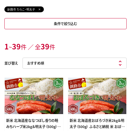
釧路市 たらこ・明太子
条件で絞り込む
1
39
39
~
件 ／ 全
件
並び替え
新米 北海道産ななつぼし香りの畦
新米 北海道産おぼろづき米2kg＆明
みちハーブ米2kg＆明太子（500g）
太子（500g） ふるさと納税 米 おぼろ