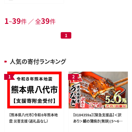
1
39
39
~
件 ／ 全
件
1
人気の寄付ランキング
【熊本県八代市】令和８年熊本地
【0184359a】【緊急支援品】＜訳
震 災害支援（返礼品なし）
あり＞鰻の蒲焼き(無頭)(5～6
尾・計約750g・タレ、山椒付) う