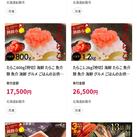
北海道釧路市
北海道釧路市
冷凍
冷凍
たらこ800g【特切】 海鮮 たらこ 魚介
たらこ1.2kg【特切】 海鮮 たらこ 魚介
類 魚介 海鮮 グルメ ごはんのお供
類 魚介 海鮮 グルメ ごはんのお供
白米 魚卵 プチプチ 魚卵 鱈子 タラコ
白米 魚卵 プチプチ 魚卵 鱈子 タラコ
寄付金額
寄付金額
17,500
26,500
円
円
北海道釧路市
北海道釧路市
冷凍
冷凍