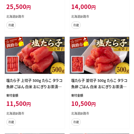
まみ 肴 魚介類 魚介 海鮮 北海道 釧
北海道 釧路 F4F-8883
25,500
14,000
円
円
路 F4F-8880
北海道釧路市
北海道釧路市
冷蔵
冷蔵
塩たら子 上切子 500g たらこ タラコ
塩たら子 並切子 500g たらこ タラコ
魚卵 ごはん 白米 おにぎり お茶漬け
魚卵 ごはん 白米 おにぎり お茶漬け
海鮮 おつまみ 肴 魚介類 魚介 海鮮
海鮮 おつまみ 肴 魚介類 魚介 海鮮
寄付金額
寄付金額
北海道 釧路 F4F-8884
北海道 釧路 F4F-8885
11,500
10,500
円
円
北海道釧路市
北海道釧路市
冷蔵
冷蔵