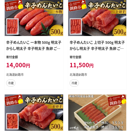
辛子めんたいこ 一本物 500g 明太子
辛子めんたいこ 上切子 500g 明太子
からし明太子 辛子明太子 魚卵 ごは
からし明太子 辛子明太子 魚卵 ごは
ん 白米 おにぎり お茶漬け 海鮮 おつ
ん 白米 おにぎり お茶漬け 海鮮 おつ
寄付金額
寄付金額
まみ 肴 魚介類 魚介 海鮮 北海道 釧
まみ 肴 魚介類 魚介 海鮮 北海道 釧
14,000
11,500
円
円
路 F4F-8886
路 F4F-8887
北海道釧路市
北海道釧路市
冷蔵
冷蔵