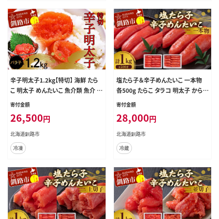
辛子明太子1.2kg【特切】 海鮮 たら
塩たら子＆辛子めんたいこ 一本物
こ 明太子 めんたいこ 魚介類 魚介 海
各500g たらこ タラコ 明太子 からし
鮮 グルメ ごはんのお供 白米 魚卵 プ
明太子 辛子明太子 魚卵 ごはん 白米
寄付金額
寄付金額
チプチ 魚卵 鱈子 タラコ
おにぎり お茶漬け 海鮮 おつまみ 肴
26,500
28,000
円
円
魚介類 魚介 海鮮 北海道 釧路 F4F-
8889
北海道釧路市
北海道釧路市
冷凍
冷蔵