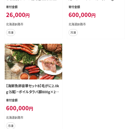
海鮮 一本 ごはんのお供 白米 魚卵 F
イクラ・たらこ・明太子・ズワイ蟹ポー
寄付金額
寄付金額
4F-3859
ション・ホタテ玉冷凍 毛がに F5F-01
26,000
600,000
円
円
95
北海道釧路市
北海道釧路市
冷凍
冷凍
【海鮮魚卵豪華セットB】毛がに2.0k
g（5尾）・ボイルタラバ脚800g×2・イ
クラ・たらこ・明太子・ズワイ蟹ポーシ
寄付金額
ョン・ホタテ玉冷凍 F5F-0196
600,000
円
北海道釧路市
冷凍