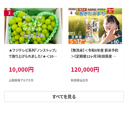
★フジテレビ系列「ノンストップ」
【無洗米】＜令和8年産 新米予約
で取り上げられました！★＜202
＞《定期便12ヶ月》秋田県産 あき
6年発送先行予約＞南アルプス
たこまち 5kg (5kg×1袋) ×12
10,000円
120,000円
市産シャインマスカット1.2kg以
回 5キロ お米 匠 [サンファーム
上（2～3房） クール便発送 ALPA
西木 米5kg 米 5kg 米 5kg定期
G007
便 お米定期便 あきたこまち ごは
山梨県南アルプス市
秋田県仙北市
ん 米 お米]
すべてを見る