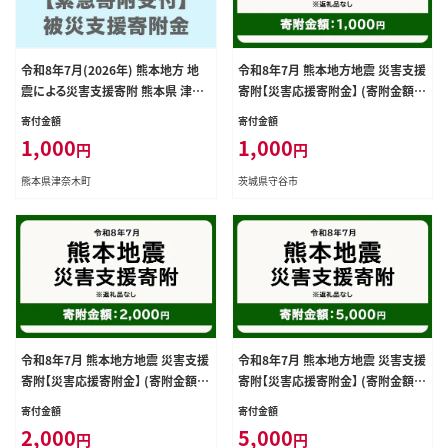
令和8年7月(2026年) 熊本地方 地
令和8年7月 熊本地方地震 災害支援
震による災害支援寄附 熊本県 津奈
寄附【災害応援寄附金】 (寄附金額：
木町（返礼品はありません）---tsuna
1,000円)【返礼品なし】※被災地の
寄付金額
寄付金額
gi_sgs_1000_kihu---
ため、赤い羽根の共同募金会に当災
1,000
1,000
円
円
害の支援金としてお預けします｜ 地
震 災害 復興 支援 寄附 寄付
熊本県津奈木町
茨城県守谷市
令和8年7月 熊本地方地震 災害支援
令和8年7月 熊本地方地震 災害支援
寄附【災害応援寄附金】 (寄附金額：
寄附【災害応援寄附金】 (寄附金額：
2,000円)【返礼品なし】※被災地の
5,000円)【返礼品なし】※被災地の
寄付金額
寄付金額
ため、赤い羽根の共同募金会に当災
ため、赤い羽根の共同募金会に当災
2,000
5,000
円
円
害の支援金としてお預けします｜ 地
害の支援金としてお預けします｜ 地