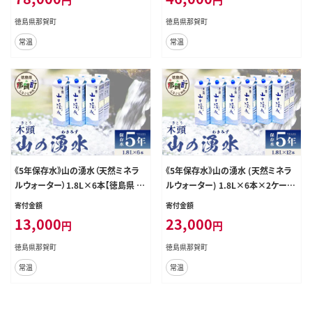
ー わき水 湧き水 1800ml 飲料水 備
き水 湧き水 1800ml 飲料水 備蓄 備
蓄 備蓄水 非常用 防災 災害 支援 紙
蓄水 非常用 防災 災害 支援 紙パッ
徳島県那賀町
徳島県那賀町
パック 長期保存 防災グッズ 災害対
ク 長期保存 防災グッズ 災害対策】K
常温
常温
策】KM-8
M-63
《5年保存水》山の湧水（天然ミネラ
《5年保存水》山の湧水 (天然ミネラ
ルウォーター）1.8L×6本【徳島県 那
ルウォーター) 1.8L×6本×2ケース
賀町 国産 天然水 天然 みず 水 ミネ
計12本【徳島県 那賀町 国産 天然水
寄付金額
寄付金額
ラルウォーター わき水 湧き水 1800
天然 みず 水 ミネラルウォーター わ
13,000
23,000
円
円
ml 飲料水 備蓄 備蓄水 非常用 防災
き水 湧き水 1800ml 飲料水 備蓄 備
災害 支援 紙パック 長期保存 防災グ
蓄水 非常用 防災 災害 支援 紙パッ
徳島県那賀町
徳島県那賀町
ッズ 災害対策】KM-4
ク 長期保存 防災グッズ 災害対策】K
常温
常温
M-62