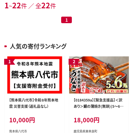
1
22
22
~
件 ／ 全
件
1
人気の寄付ランキング
【熊本県八代市】令和８年熊本地
【0184359a】【緊急支援品】＜訳
震 災害支援（返礼品なし）
あり＞鰻の蒲焼き(無頭)(5～6
尾・計約750g・タレ、山椒付) う
10,000円
18,000円
なぎ ウナギ 鰻 国産 蒲焼 蒲焼き
たれ 鹿児島 ふるさと 人気 支援
【アクアおおすみ】
熊本県八代市
鹿児島県東串良町