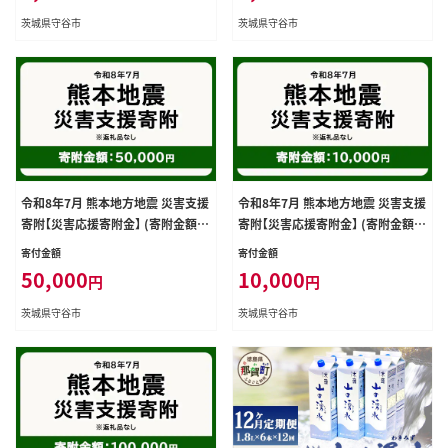
震 災害 復興 支援 寄附 寄付
震 災害 復興 支援 寄附 寄付
茨城県守谷市
茨城県守谷市
令和8年7月 熊本地方地震 災害支援
令和8年7月 熊本地方地震 災害支援
寄附【災害応援寄附金】 (寄附金額：5
寄附【災害応援寄附金】 (寄附金額：1
0,000円)【返礼品なし】※被災地の
0,000円)【返礼品なし】※被災地の
寄付金額
寄付金額
ため、赤い羽根の共同募金会に当災
ため、赤い羽根の共同募金会に当災
50,000
10,000
円
円
害の支援金としてお預けします｜ 地
害の支援金としてお預けします｜ 地
震 災害 復興 支援 寄附 寄付
震 災害 復興 支援 寄附 寄付
茨城県守谷市
茨城県守谷市