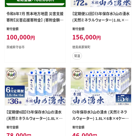
令和8年7月 熊本地方地震 災害支援
【定期便12回】《5年保存水》山の湧水
寄附【災害応援寄附金】 (寄附金額：1
(天然ミネラルウォーター)1.8L×6
00,000円)【返礼品なし】※被災地の
本×12回 計72本【徳島県 那賀町 国
寄付金額
寄付金額
ため、赤い羽根の共同募金会に当災
産 天然水 水 ミネラルウォーター わ
100,000
156,000
円
円
害の支援金としてお預けします｜ 地
き水 湧き水 1800ml 飲料水 備蓄 備
震 災害 復興 支援 寄附 寄付
蓄水 非常用 防災 災害 支援 紙パッ
茨城県守谷市
徳島県那賀町
ク 長期保存 防災グッズ 災害対策】K
常温
M-9
【定期便6回】《5年保存水》山の湧水
《5年保存水》山の湧水 (天然ミネラ
(天然ミネラルウォーター)1.8L×6
ルウォーター) 1.8L×6本×4ケース
本×6回 計36本【徳島県 那賀町 国
計24本【徳島県 那賀町 国産 天然水
寄付金額
寄付金額
産 天然水 みず 水 ミネラルウォータ
天然 みず 水 ミネラルウォーター わ
78,000
46,000
円
円