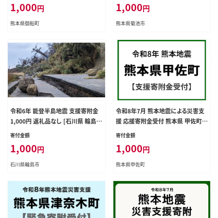
_kihu---
1,000
1,000
円
円
熊本県御船町
熊本県菊池市
令和6年 能登半島地震 支援寄附金
令和8年7月 熊本地震による災害支
1,000円 返礼品なし [石川県 輪島
援 応援寄附金受付 熊本県 甲佐町
市] 災害支援 被災地支援
災害応援 寄附1000円 熊本地方 20
寄付金額
寄付金額
26年【返礼品なし】
1,000
1,000
円
円
石川県輪島市
熊本県甲佐町