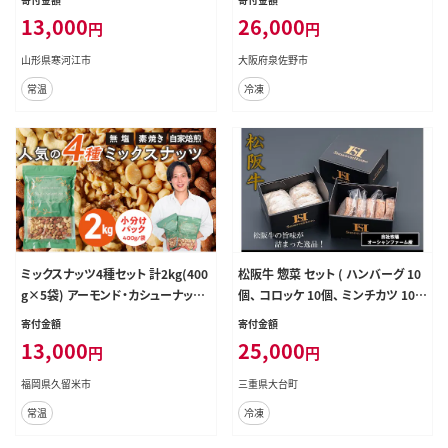
013-G-KT001
お節 惣菜 冷凍 先行予約 年内発送
13,000
26,000
円
円
おせち料理2027】 Y221
山形県寒河江市
大阪府泉佐野市
常温
冷凍
ミックスナッツ4種セット 計2kg(400
松阪牛 惣菜 セット ( ハンバーグ 10
g×5袋) アーモンド・カシューナッ
個、 コロッケ 10個、 ミンチカツ 10
ツ・生くるみ・マカダミアナッツ_Ca5
個)/冷凍 瀬古食品 JGAP認定 松阪
寄付金額
寄付金額
37
肉 名産 お取り寄せグルメ 三重県 大
13,000
25,000
円
円
台町 30個 牛肉 お惣菜 総菜 おかず
肉 お肉 ブランド牛 ご自宅用 家庭用
福岡県久留米市
三重県大台町
ギフト 贈答用 三重県 大台町 0018
常温
冷凍