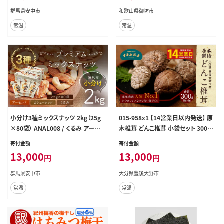
用 防災食品 防災用 非常食 保存食
群馬県安中市
和歌山県御坊市
備蓄食 おつまみ おやつ 大容量 小分
常温
常温
けあーもんど なっつ ふるさと納税ナ
ッツ 業務用 ダイエット 群馬県 安中
市 送料無料
小分け3種ミックスナッツ 2kg（25g
015-958x1 【14営業日以内発送】 原
×80袋） ANAL008 / くるみ アーモ
木椎茸 どんこ椎茸 小袋セット 300g
ンド カシューナッツ ナッツ ミックス
(50g×6袋)うまみだけ
寄付金額
寄付金額
ナッツ 素焼きアーモンド 無添加 ド
13,000
13,000
円
円
ライロースト カリフォルニア堅果 産
地直輸入 無塩 添加物不使用 植物油
群馬県安中市
大分県豊後大野市
不使用 防災食品 防災用 非常食 保
常温
常温
存食備蓄食 なっつ あーもんど かし
ゅーなっつ MIX みっくすなっつ おつ
まみ おやつ 大容量 ふるさと納税ナ
ッツ 業務用