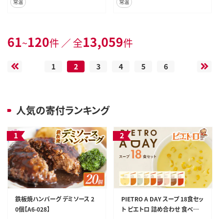
常温
常温
61
120
13,059
~
件 ／ 全
件
1
2
3
4
5
6
人気の寄付ランキング
鉄板焼ハンバーグ デミソース 2
PIETRO A DAY スープ 18食セッ
0個【A6-028】
ト ピエトロ 詰め合わせ 食べ比