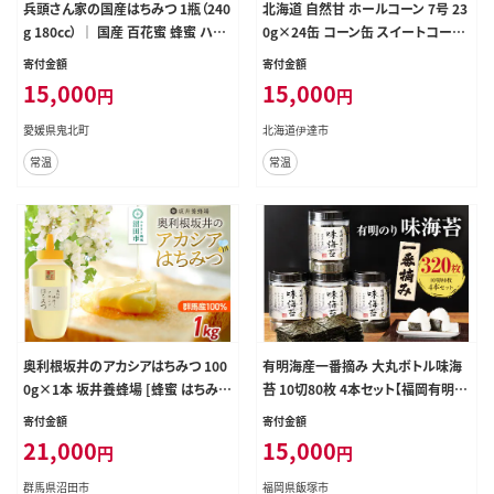
兵頭さん家の国産はちみつ 1瓶（240
北海道 自然甘 ホールコーン 7号 23
g 180cc） ｜ 国産 百花蜜 蜂蜜 ハチ
0g×24缶 コーン缶 スイートコーン
ミツ 深山ミツバチ 研究25年 日本ミ
コーン とうもろこし とうきび トウモ
寄付金額
寄付金額
ツバチ ※離島への配送不可
ロコシ 缶 缶詰 国産 甘い 長期保存
15,000
15,000
円
円
備蓄 常温 クレードル 送料無料 伊達
市
愛媛県鬼北町
北海道伊達市
常温
常温
奥利根坂井のアカシアはちみつ 100
有明海産一番摘み 大丸ボトル味海
0g×1本 坂井養蜂場 [蜂蜜 はちみつ
苔 10切80枚 4本セット【福岡有明の
ハチミツ 国産 アカシア アカシヤ]
り】【A5-515】
寄付金額
寄付金額
21,000
15,000
円
円
群馬県沼田市
福岡県飯塚市