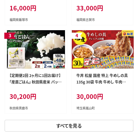
べ スープ セット レトルト ギフト
16,000円
33,000円
贈答 贈り物 コーン ポタージュ
トマトスープ コンソメスープ 長
期保存 保存食 備蓄 送料無料
福岡県飯塚市
福岡県古賀市
【定期便2回 2ヶ月に1回お届け】
牛丼 松屋 国産 特上 牛めしの具
「産直ごはん」 秋田県産米 パック
135g 30袋 牛肉 牛めし 牛肉切
ごはん 180g×48個 米 お米 ご飯
り落とし お肉 玉ねぎ 国産牛 冷
30,200円
30,000円
災害時 保存食 防災食 非常食 備
凍 時短 簡単 便利 惣菜 夕食 レ
蓄 常備 セット パックライス [定
ンチン おかず お取り寄せ グルメ
期便 パックライス 保存食 災害
埼玉県 嵐山町 送料無料 冷凍食
秋田県男鹿市
埼玉県嵐山町
時 ご飯 ごはん 米 お米 災害時 保
品 食品 k1
存食 防災食 非常食 備蓄 ローリ
すべてを見る
ングストック セット 保存料不使
用 保存料無添加]