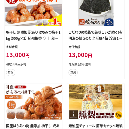
梅干し 無添加 訳あり はちみつ梅干1
こだわりの技術で美味しいが続く！有
kg（500g×2） 紀州梅香 ◇ ｜ 和歌
明海の焼きのり 全形銀4帖（全形10
山 みなべ町 梅干し ウメ 梅 梅干 南
枚分×4） [FCO001]
寄付金額
寄付金額
高梅 減塩
13,000
13,000
円
円
和歌山県美浜町
佐賀県吉野ヶ里町
常温
常温
国産はちみつ梅 無添加 梅干し 訳あ
燻製屋チャコール 簡単カナッペ燻製