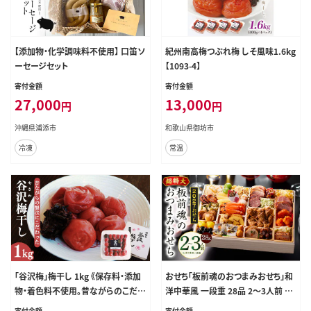
【添加物・化学調味料不使用】 口笛ソ
紀州南高梅つぶれ梅 しそ風味1.6kg
ーセージセット
【1093-4】
寄付金額
寄付金額
27,000
13,000
円
円
沖縄県浦添市
和歌山県御坊市
冷凍
常温
「谷沢梅」梅干し 1kg 《保存料・添加
おせち「板前魂のおつまみおせち」和
物・着色料不使用。昔ながらのこだわ
洋中華風 一段重 28品 2～3人前 9.
りの梅干し》山形県産 鴨田太平商店
8寸【おせち料理 板前魂 贅沢おせち
寄付金額
寄付金額