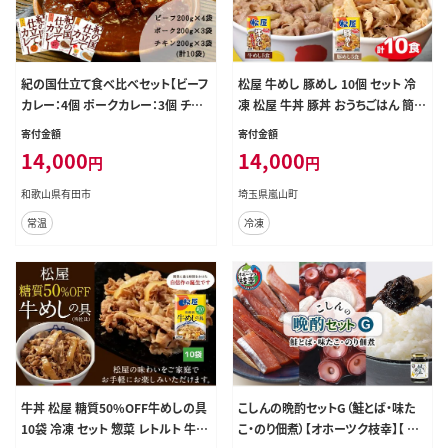
紀の国仕立て食べ比べセット【ビーフ
松屋 牛めし 豚めし 10個 セット 冷
カレー：4個 ポークカレー：3個 チキ
凍 松屋 牛丼 豚丼 おうちごはん 簡単
ンカレー：3個】(A674-1)
調理 時短 レシピ レンジで簡単 丼ぶ
寄付金額
寄付金額
り グルメセット 忙しい日の味方 お
14,000
14,000
円
円
店の味を自宅で 非常食 備蓄 夜 豚
丼 冷凍食品 惣菜 t1
和歌山県有田市
埼玉県嵐山町
常温
冷凍
牛丼 松屋 糖質50%OFF牛めしの具
こしんの晩酌セットG（鮭とば・味た
10袋 冷凍 セット 惣菜 レトルト 牛丼
こ・のり佃煮）【オホーツク枝幸】【 魚