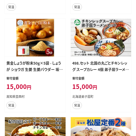
常温
常温
黄金しょうが粉末50g×5袋 - しょう
498.セット 北国の丸ごとチキンレッ
が ショウガ 生姜 生姜パウダー 坂田
グ スープカレー 4個 弟子屈ラーメン
信夫商店 黄金しょうが 高知 国産 料
醤油 味噌 各2食入 2種 送料無料 北
寄付金額
寄付金額
理 紅茶 しょうが湯 健康 美容 ふるさ
海道 弟子屈町
15,000
15,000
円
円
とのうぜい 故郷納税 15000円 返礼
品
高知県芸西村
北海道弟子屈町
常温
常温