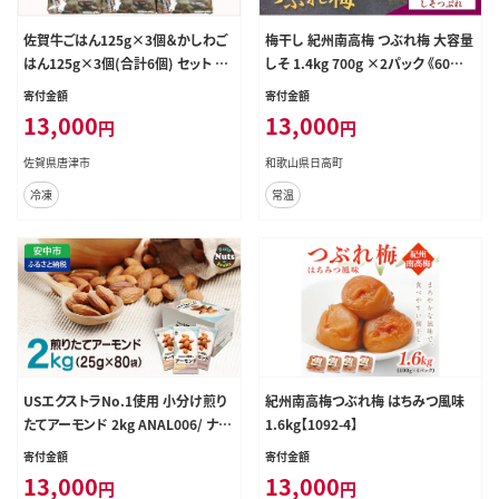
佐賀牛ごはん125g×3個＆かしわご
梅干し 紀州南高梅 つぶれ梅 大容量
はん125g×3個(合計6個) セット 鶏
しそ 1.4kg 700g ×2パック 《60日
飯 簡単レンジ ギフト お土産
以内に出荷予定(土日祝除く)》 株式
寄付金額
寄付金額
会社やまだ 和歌山県 日高町 梅 梅
13,000
13,000
円
円
干 うめぼし 米 おかず しそ漬 国産
送料無料---wsh_ymd19_60d_25_
佐賀県唐津市
和歌山県日高町
13000_1p---
冷凍
常温
USエクストラNo.1使用 小分け煎り
紀州南高梅つぶれ梅 はちみつ風味
たてアーモンド 2kg ANAL006/ ナッ
1.6kg【1092-4】
ツ 素焼きアーモンド 無添加 ドライ
寄付金額
寄付金額
ロースト カリフォルニア堅果 産地直
13,000
13,000
円
円
輸入 無塩 添加物不使用 植物油不使