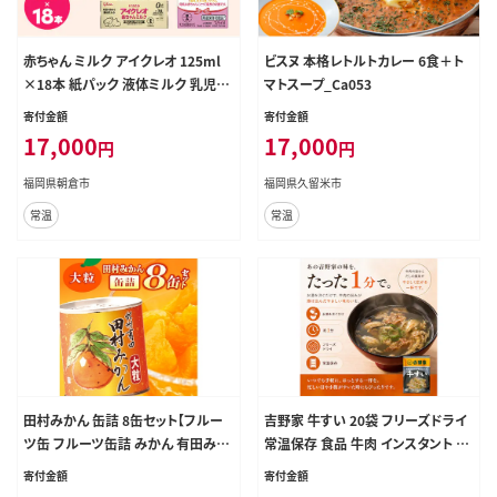
赤ちゃん ミルク アイクレオ 125ml
ビスヌ 本格レトルトカレー 6食＋ト
×18本 紙パック 液体ミルク 乳児用
マトスープ_Ca053
新生児 乳製品 グリコ （ ベビー 常温
寄付金額
寄付金額
母乳に近い栄養成分 母乳代用品 そ
17,000
17,000
円
円
のまま飲める 母乳 成長 発育 健康
防災 災害 プレゼント 人気 おすすめ
福岡県朝倉市
福岡県久留米市
） 福岡県朝倉市
常温
常温
田村みかん 缶詰 8缶セット【フルー
吉野家 牛すい 20袋 フリーズドライ
ツ缶 フルーツ缶詰 みかん 有田みか
常温保存 食品 牛肉 インスタント 常
ん 和歌山産】_AY6004n
温 非常食 保存食 災害 防災 備蓄 ロ
寄付金額
寄付金額
ーリングストック 非常用 備蓄用