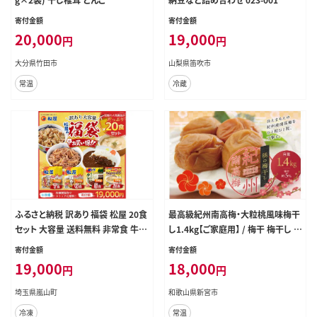
寄付金額
寄付金額
20,000
19,000
円
円
大分県竹田市
山梨県笛吹市
常温
冷蔵
ふるさと納税 訳あり 福袋 松屋 20食
最高級紀州南高梅・大粒桃風味梅干
セット 大容量 送料無料 非常食 牛め
し1.4kg【ご家庭用】 / 梅干 梅干し 梅
し 豚めし カレー シュクメルリ 食品
南高梅 人気 大人気 粒【inm600C】
寄付金額
寄付金額
惣菜 レンジ 時短 牛丼 牛肉 冷凍 お
19,000
18,000
円
円
かず 埼玉県嵐山町
埼玉県嵐山町
和歌山県新宮市
冷凍
常温