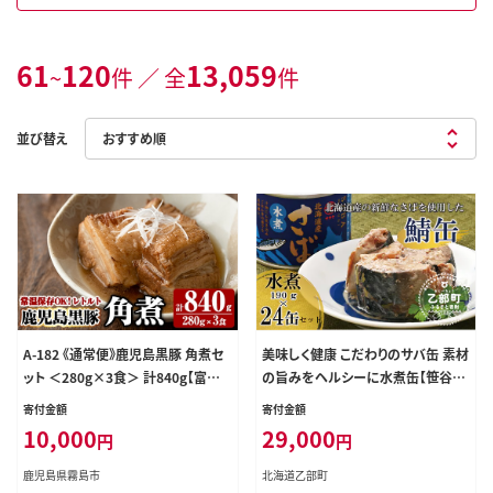
61
120
13,059
~
件 ／ 全
件
並び替え
A-182 《通常便》鹿児島黒豚 角煮セ
美味しく健康 こだわりのサバ缶 素材
ット ＜280g×3食＞ 計840g【富士
の旨みをヘルシーに水煮缶【笹谷商
食品】霧島市 豚肉 惣菜 レトルト 豚
店さば水煮缶：24缶】＜ スピード発
寄付金額
寄付金額
バラ 豚角煮 バラ肉 おかず 小分け
送 たっぷり24缶 さば缶 サバ缶 190
10,000
29,000
円
円
常温 常温保存
g 北海道 国産 北海道産 道産 笹谷
商店 釧之助 缶詰 魚介 魚介類 海産
鹿児島県霧島市
北海道乙部町
物 非常食 備蓄 防災 キャンプ 常温