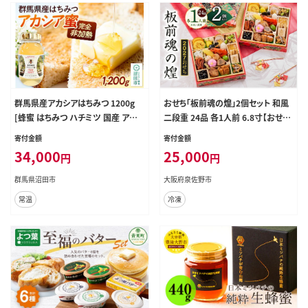
群馬県産アカシアはちみつ 1200g
おせち「板前魂の煌」2個セット 和風
[蜂蜜 はちみつ ハチミツ 国産 アカシ
二段重 24品 各1人前 6.8寸【おせち
ア アカシヤ]
料理 板前魂 贅沢おせち お節 惣菜
寄付金額
寄付金額
冷凍 先行予約 年内発送 おせち料理
34,000
25,000
円
円
2027】 Y228
群馬県沼田市
大阪府泉佐野市
常温
冷凍