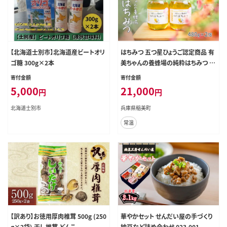
【北海道士別市】北海道産ビートオリ
はちみつ 五つ星ひょうご認定商品 有
ゴ糖 300g×2本
美ちゃんの養蜂場の純粋はちみつ 48
0g 2個 セット ハチミツ 蜂蜜 非加熱
寄付金額
寄付金額
生はちみつ 国産 セット ハニー 加工
5,000
21,000
円
円
品
北海道士別市
兵庫県稲美町
常温
【訳あり】お徳用厚肉椎茸 500g (250
華やかセット せんだい屋の手づくり
g×2袋) 干し椎茸 どんこ
納豆など詰め合わせ 023-001