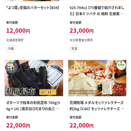
「よつ葉」至福のバターセット【B34】
025-764x2 【TV番組で紹介されまし
た】 日本ミツバチ の 純粋 生蜂蜜 44
0g ハチミツ はちみつ 国産 生はちみ
寄付金額
寄付金額
つ
12,000
23,000
円
円
北海道音更町
大分県豊後大野市
冷蔵
常温
オホーツク枝幸の利尻昆布 700g(5
花畑牧場 メダルモッツァレラチーズ
0g×14) [南宗谷ひだまりの会]【 昆
約2kg 【C80】 モッツァレラチーズ 北
布 利尻昆布 高級昆布 お出汁 コン
海道産
寄付金額
寄付金額
ブ こんぶ 北海道 オホーツク 枝幸 送
22,000
22,000
円
円
料無料 】