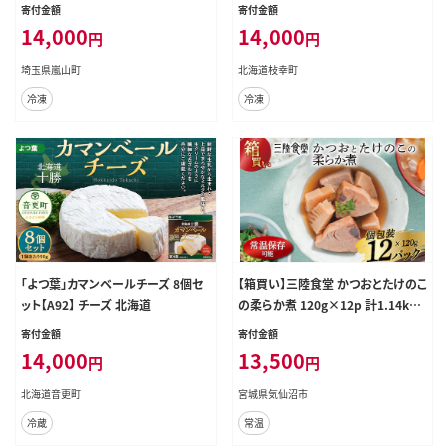
の具 手軽 ランチ お昼ごはん 夕飯 夜
貝類 加工食品 惣菜 レトルト のり 海
寄付金額
寄付金額
ごはん おかず
苔 タコ 北海道 オホーツク 枝幸 】
14,000
14,000
円
円
埼玉県嵐山町
北海道枝幸町
冷凍
冷凍
「よつ葉」カマンベールチーズ 8個セ
【箱買い】三陸食堂 かつおとたけのこ
ット【A92】 チーズ 北海道
の柔らか煮 120g×12p 計1.14kg
[阿部長商店 宮城県 気仙沼市 2056
寄付金額
寄付金額
4072] 惣菜 簡単調理 レトルト 魚 魚
14,000
13,500
円
円
介類 レンジ 長期保存 魚料理 和食
常温保存 常備食
北海道音更町
宮城県気仙沼市
冷蔵
常温