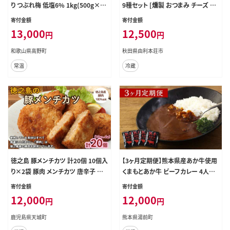
り つぶれ梅 低塩6% 1kg(500g×2
9種セット [燻製 おつまみ チーズ 総
パック) 化学調味料 無添加食品［KU
菜 燻製セット 食べ比べ 詰合せ 燻製
寄付金額
寄付金額
1］
屋チャコール 秋田県 由利本荘市]
13,000
12,500
円
円
和歌山県高野町
秋田県由利本荘市
常温
冷蔵
徳之島 豚メンチカツ 計20個 10個入
【3ヶ月定期便】熊本県産あか牛使用
り×2袋 豚肉 メンチカツ 唐辛子 ヤ
くまもとあか牛 ビーフカレー 4人前
マシークニン
計640g(160g×4袋)
寄付金額
寄付金額
12,000
12,000
円
円
鹿児島県天城町
熊本県湯前町