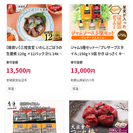
【箱買い】三陸食堂 いわしとごぼうの
ジャム5種セット～『プレザーブスタ
生姜煮 120g ×12パック 計1.14kg
イル』150g×5個 かき はっさく キウ
[阿部長商店 宮城県 気仙沼市 2056
イフルーツ いちじく ブルーベリー
寄付金額
寄付金額
4968] 魚 魚介類 煮魚 生姜煮 簡単
ぶどう JAわかやま 紀の里地域本部
13,500
13,000
円
円
調理 レトルト レンジ 長期保存 魚料
《90日以内に出荷予定(土日祝除く)》
理 和食 常温保存 常備食
和歌山県 紀の川市---wsk_jakjam_
宮城県気仙沼市
和歌山県紀の川市
90d_22_13000_5c---
常温
常温