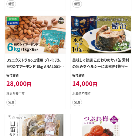
常温
常温
人気 ランキング ふるさと納税 贈答
品 景品 粗品 手土産 祝い ギフト惣
菜 和食 弁当 笹谷商店 水煮 塩 晩酌
父の日 ＞
USエクストラNo.1使用 プレミアム
美味しく健康 こだわりのサバ缶 素材
煎りたてアーモンド 6kg ANAL001 /
の旨みをヘルシーに水煮缶【笹谷商
ナッツ 素焼きアーモンド 無添加 ド
店さば水煮缶：10缶】＜ スピード発
寄付金額
寄付金額
ライロースト カリフォルニア堅果 産
送 家族で10缶 さば缶 サバ缶 190g
28,000
14,000
円
円
地直輸入 無塩 添加物不使用 植物油
北海道 国産 北海道産 道産 笹谷商
不使用 防災食品 防災用 非常食 保
店 釧之助 缶詰 魚介 魚介類 海産物
群馬県安中市
北海道乙部町
存食 備蓄食 おつまみ おやつ 大容量
非常食 備蓄 防災 キャンプ 常温 人
常温
常温
ふるさと納税ナッツ 業務用 ダイエッ
気 ランキング ふるさと納税 贈答品
ト 群馬県 安中市 送料無料
景品 粗品 手土産 祝い ギフト惣菜
和食 弁当 笹谷商店 水煮 塩 晩酌 父
の日 ＞