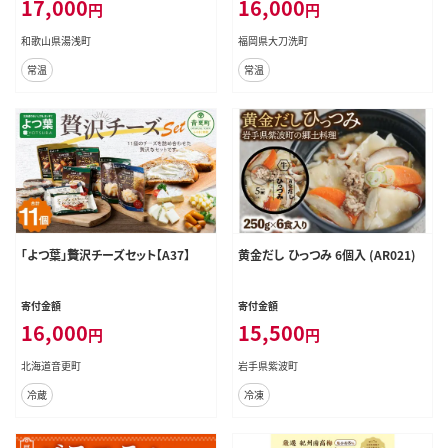
17,000
16,000
円
円
和歌山県湯浅町
福岡県大刀洗町
常温
常温
「よつ葉」贅沢チーズセット【A37】
黄金だし ひっつみ 6個入 (AR021)
寄付金額
寄付金額
16,000
15,500
円
円
北海道音更町
岩手県紫波町
冷蔵
冷凍