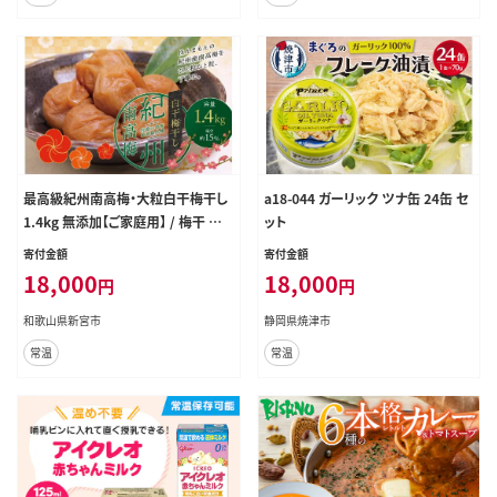
最高級紀州南高梅・大粒白干梅干し
a18-044 ガーリック ツナ缶 24缶 セ
1.4kg 無添加【ご家庭用】 / 梅干 梅
ット
干し 梅 南高梅 大容量 人気 大粒 ご
寄付金額
寄付金額
家庭用【inm700C】
18,000
18,000
円
円
和歌山県新宮市
静岡県焼津市
常温
常温