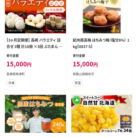
【3ヶ月定期便】 長崎 バラエティ 詰
紀州南高梅 はちみつ梅（塩分8%） 1
合せ 3種 計18個 ×3回 ぶたまん し
kg【0837-5】
ゅうまい 牛まん【FT12】
寄付金額
寄付金額
15,000
15,000
円
円
長崎県時津町
和歌山県御坊市
冷凍
常温