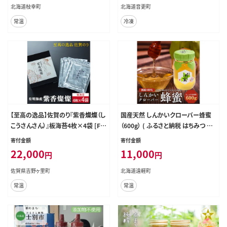
北海道枝幸町
北海道音更町
常温
冷凍
【至高の逸品】佐賀のり『紫香燦燦（し
国産天然 しんかいクローバー蜂蜜
こうさんさん）』板海苔4枚×4袋 [FB
（600g） ( ふるさと納税 はちみつ ク
C016]
ローバー 蜂蜜 国産 ハチミツ 天然
寄付金額
寄付金額
濃厚 北海道 遠軽町 株式会社 新海
22,000
11,000
円
円
養蜂場 ) en01-00159
佐賀県吉野ヶ里町
北海道遠軽町
常温
常温