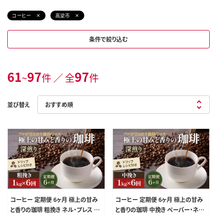
コーヒー
高梁市
条件で絞り込む
61
97
97
~
件 ／ 全
件
並び替え
コーヒー 定期便 6ヶ月 極上の甘み
コーヒー 定期便 6ヶ月 極上の甘み
と香りの珈琲 粗挽き ネル・プレス 1k
と香りの珈琲 中挽き ペーパー・ネル