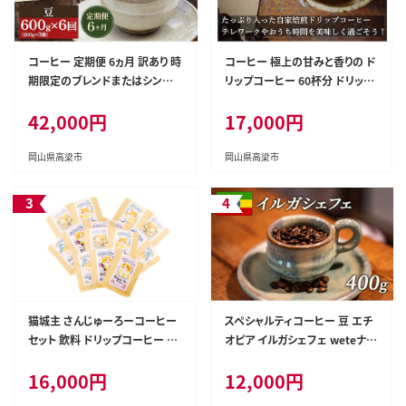
コーヒー 定期便 6ヵ月 訳あり 時
コーヒー 極上の甘みと香りの ド
期限定のブレンドまたはシング
リップコーヒー 60杯分 ドリップ
ル ドリップコーヒー 200g×3種
焙煎 コーヒー豆 飲料 飲み物 ド
42,000円
17,000円
コーヒー豆 セット 飲み比べ 飲
リンク
み比べセット 詰め合わせ 焙煎
深煎り 飲み物 ドリンク 定期 6回
岡山県高梁市
岡山県高梁市
猫城主 さんじゅーろーコーヒー
スペシャルティコーヒー 豆 エチ
セット 飲料 ドリップコーヒー 猫
オピア イルガシェフェ weteナチ
のパッケージ コラボ商品 5種類
ュラル マイクロロット 400g 飲
16,000円
12,000円
ブラジル コロンビア ブレンド エ
み物 ソフトドリンク コーヒータ
チオピア
イム モカ香 ふくよかな香り フル