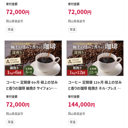
g 珈琲ドリップのレシピ付き コーヒ
1kg 珈琲ドリップのレシピ付き コー
寄付金額
寄付金額
ー豆 コーヒー粉 ドリップコーヒー
ヒー豆 コーヒー粉 ドリップコーヒー
72,000
72,000
円
円
焙煎 深煎り 飲料 飲み物 ドリンク 定
焙煎 深煎り 飲料 飲み物 ドリンク 定
期 6回
期 6回
岡山県高梁市
岡山県高梁市
常温
常温
コーヒー 定期便 6ヶ月 極上の甘み
コーヒー 定期便 12ヶ月 極上の甘み
と香りの珈琲 細挽き サイフォン・イブ
と香りの珈琲 粗挽き ネル・プレス 1k
リック 1kg 珈琲ドリップのレシピ付
g 珈琲ドリップのレシピ付き コーヒ
寄付金額
寄付金額
き コーヒー豆 コーヒー粉 ドリップ
ー豆 コーヒー粉 ドリップコーヒー
72,000
144,000
円
円
コーヒー 焙煎 深煎り 飲料 飲み物
焙煎 深煎り 飲料 飲み物 ドリンク 定
ドリンク 定期 6回
期 12回
岡山県高梁市
岡山県高梁市
常温
常温