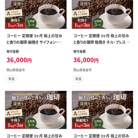
コーヒー 定期便 3ヶ月 極上の甘み
コーヒー 定期便 3ヶ月 極上の甘み
と香りの珈琲 細挽き サイフォン・イブ
と香りの珈琲 粗挽き ネル・プレス 1k
リック 1kg 珈琲ドリップのレシピ付
g 珈琲ドリップのレシピ付き コーヒ
寄付金額
寄付金額
き コーヒー豆 コーヒー粉 ドリップ
ー豆 コーヒー粉 ドリップコーヒー
36,000
36,000
円
円
コーヒー 焙煎 深煎り 飲料 飲み物
焙煎 深煎り 飲料 飲み物 ドリンク 定
ドリンク 定期 3回
期 3回
岡山県高梁市
岡山県高梁市
常温
常温
コーヒー 定期便 3ヶ月 極上の甘み
コーヒー 定期便 3ヶ月 極上の甘み