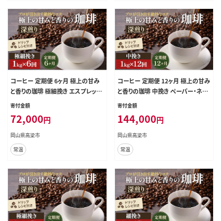
コーヒー 定期便 6ヶ月 極上の甘み
コーヒー 定期便 12ヶ月 極上の甘み
と香りの珈琲 極細挽き エスプレッソ
と香りの珈琲 中挽き ペーパー・ネル
1kg 珈琲ドリップのレシピ付き コー
1kg 珈琲ドリップのレシピ付き コー
寄付金額
寄付金額
ヒー豆 コーヒー粉 ドリップコーヒー
ヒー豆 コーヒー粉 ドリップコーヒー
72,000
144,000
円
円
焙煎 深煎り 飲料 飲み物 ドリンク 定
焙煎 深煎り 飲料 飲み物 ドリンク 定
期 6回
期 12回
岡山県高梁市
岡山県高梁市
常温
常温