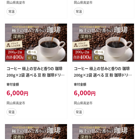
ー・ネル）
岡山県高梁市
岡山県高梁市
常温
常温
コーヒー 極上の甘みと香りの 珈琲
コーヒー 極上の甘みと香りの 珈琲
200g×2袋 選べる 豆 粉 珈琲ドリッ
200g×2袋 選べる 豆 粉 珈琲ドリッ
プのレシピ付き 深煎り コーヒー豆
プのレシピ付き 深煎り コーヒー豆
寄付金額
寄付金額
コーヒー粉 焙煎 飲料 飲み物 ドリン
コーヒー粉 焙煎 飲料 飲み物 ドリン
6,000
6,000
円
円
ク 粗挽き（ネル・プレス）
ク 中挽き（ペーパー・ネル）
岡山県高梁市
岡山県高梁市
常温
常温