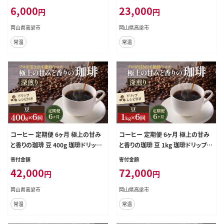
ク
ンク
6,000
23,000
円
円
岡山県高梁市
岡山県高梁市
常温
常温
コーヒー 定期便 6ヶ月 極上の甘み
コーヒー 定期便 6ヶ月 極上の甘み
と香りの珈琲 豆 400g 珈琲ドリップ
と香りの珈琲 豆 1kg 珈琲ドリップの
のレシピ付き コーヒー豆 コーヒー
レシピ付き コーヒー豆 コーヒー粉
寄付金額
寄付金額
粉 ドリップコーヒー 焙煎 深煎り 飲
ドリップコーヒー 焙煎 深煎り 飲料
42,000
72,000
円
円
料 飲み物 ドリンク 定期 6回
飲み物 ドリンク 定期 6回
岡山県高梁市
岡山県高梁市
常温
常温