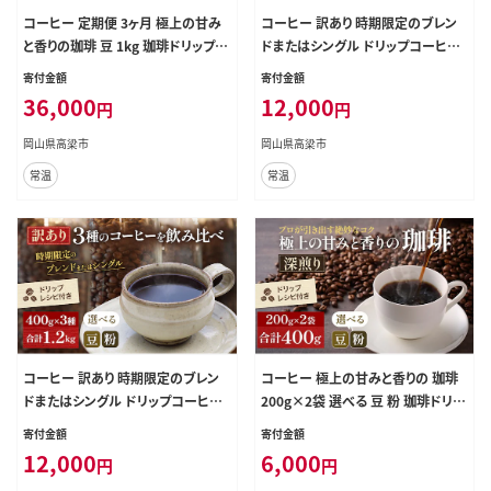
コーヒー 定期便 3ヶ月 極上の甘み
コーヒー 訳あり 時期限定のブレン
と香りの珈琲 豆 1kg 珈琲ドリップの
ドまたはシングル ドリップコーヒー
レシピ付き コーヒー豆 コーヒー粉
400g×3種 選べる 豆 粉 セット 飲み
寄付金額
寄付金額
ドリップコーヒー 焙煎 深煎り 飲料
比べ 飲み比べセット コーヒー豆 コ
36,000
12,000
円
円
飲み物 ドリンク 定期 3回
ーヒー粉 焙煎 深煎り豆のまま
岡山県高梁市
岡山県高梁市
常温
常温
コーヒー 訳あり 時期限定のブレン
コーヒー 極上の甘みと香りの 珈琲
ドまたはシングル ドリップコーヒー
200g×2袋 選べる 豆 粉 珈琲ドリッ
400g×3種 選べる 豆 粉 セット 飲み
プのレシピ付き 深煎り コーヒー豆
寄付金額
寄付金額
比べ 飲み比べセット コーヒー豆 コ
コーヒー粉 焙煎 飲料 飲み物 ドリン
12,000
6,000
円
円
ーヒー粉 焙煎 深煎り中挽き（ペーパ
ク 豆