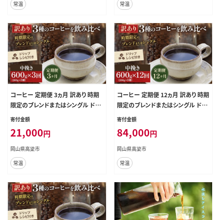
常温
常温
コーヒー 定期便 3ヵ月 訳あり 時期
コーヒー 定期便 12ヵ月 訳あり 時期
限定のブレンドまたはシングル ドリ
限定のブレンドまたはシングル ドリ
ップコーヒー 200g×3種 中挽き セ
ップコーヒー 200g×3種 中挽き セ
寄付金額
寄付金額
ット 飲み比べ 飲み比べセット 詰め
ット 飲み比べ 飲み比べセット 詰め
21,000
84,000
円
円
合わせ 焙煎 深煎り 飲み物 ドリンク
合わせ 焙煎 深煎り 飲み物 ドリンク
定期 3回
定期 12回
岡山県高梁市
岡山県高梁市
常温
常温