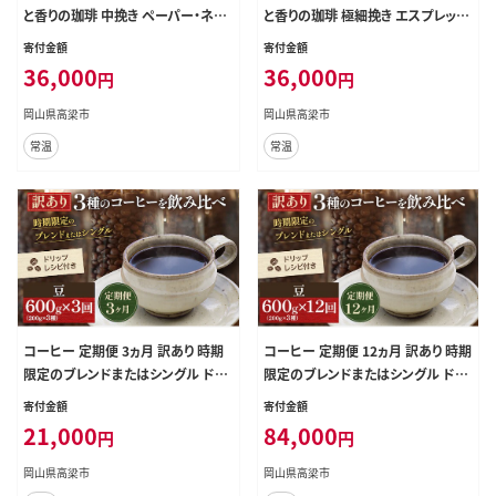
と香りの珈琲 中挽き ペーパー・ネル
と香りの珈琲 極細挽き エスプレッソ
1kg 珈琲ドリップのレシピ付き コー
1kg 珈琲ドリップのレシピ付き コー
寄付金額
寄付金額
ヒー豆 コーヒー粉 ドリップコーヒー
ヒー豆 コーヒー粉 ドリップコーヒー
36,000
36,000
円
円
焙煎 深煎り 飲料 飲み物 ドリンク 定
焙煎 深煎り 飲料 飲み物 ドリンク 定
期 3回
期 3回
岡山県高梁市
岡山県高梁市
常温
常温
コーヒー 定期便 3ヵ月 訳あり 時期
コーヒー 定期便 12ヵ月 訳あり 時期
限定のブレンドまたはシングル ドリ
限定のブレンドまたはシングル ドリ
ップコーヒー 200g×3種 コーヒー
ップコーヒー 200g×3種 コーヒー
寄付金額
寄付金額
豆 セット 飲み比べ 飲み比べセット
豆 セット 飲み比べ 飲み比べセット
21,000
84,000
円
円
詰め合わせ 焙煎 深煎り 飲み物 ドリ
詰め合わせ 焙煎 深煎り 飲み物 ドリ
ンク 定期 3回
ンク 定期 12回
岡山県高梁市
岡山県高梁市