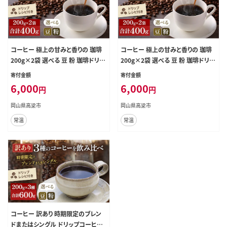
コーヒー 極上の甘みと香りの 珈琲
コーヒー 極上の甘みと香りの 珈琲
200g×2袋 選べる 豆 粉 珈琲ドリッ
200g×2袋 選べる 豆 粉 珈琲ドリッ
プのレシピ付き 深煎り コーヒー豆
プのレシピ付き 深煎り コーヒー豆
寄付金額
寄付金額
コーヒー粉 焙煎 飲料 飲み物 ドリン
コーヒー粉 焙煎 飲料 飲み物 ドリン
6,000
6,000
円
円
ク 細挽き（サイフォン・イブリック）
ク 極細挽き（エスプレッソ）
岡山県高梁市
岡山県高梁市
常温
常温
コーヒー 訳あり 時期限定のブレン
ドまたはシングル ドリップコーヒー