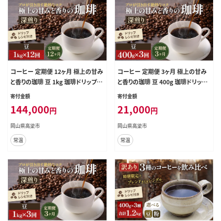
コーヒー 定期便 12ヶ月 極上の甘み
コーヒー 定期便 3ヶ月 極上の甘み
と香りの珈琲 豆 1kg 珈琲ドリップの
と香りの珈琲 豆 400g 珈琲ドリップ
レシピ付き コーヒー豆 コーヒー粉
のレシピ付き コーヒー豆 コーヒー
寄付金額
寄付金額
ドリップコーヒー 焙煎 深煎り 飲料
粉 ドリップコーヒー 焙煎 深煎り 飲
144,000
21,000
円
円
飲み物 ドリンク 定期 12回
料 飲み物 ドリンク 定期 3回
岡山県高梁市
岡山県高梁市
常温
常温