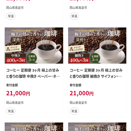
期 3回
定期 3回
岡山県高梁市
岡山県高梁市
常温
常温
コーヒー 定期便 3ヶ月 極上の甘み
コーヒー 定期便 3ヶ月 極上の甘み
と香りの珈琲 中挽き ペーパー・ネル
と香りの珈琲 細挽き サイフォン・イブ
400g 珈琲ドリップのレシピ付き コ
リック 400g 珈琲ドリップのレシピ付
寄付金額
寄付金額
ーヒー豆 コーヒー粉 ドリップコーヒ
き コーヒー豆 コーヒー粉 ドリップ
21,000
21,000
円
円
ー 焙煎 深煎り 飲料 飲み物 ドリンク
コーヒー 焙煎 深煎り 飲料 飲み物
定期 3回
ドリンク 定期 3回
岡山県高梁市
岡山県高梁市
常温
常温