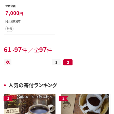
200g×3種 選べる 豆 粉 セット 飲み
寄付金額
比べ 飲み比べセット 詰め合わせ コ
7,000
円
ーヒー豆 コーヒー粉 焙煎 深煎り 飲
み物 ドリンク豆のまま
岡山県高梁市
常温
61
97
97
~
件 ／ 全
件
1
2
人気の寄付ランキング