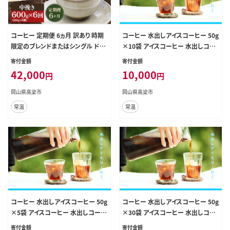
コーヒー 定期便 6ヵ月 訳あり 時期
コーヒー 水出しアイスコーヒー 50g
限定のブレンドまたはシングル ドリ
×10袋 アイスコーヒー 水出しコー
ップコーヒー 200g×3種 中挽き セ
ヒー 水出し パック 飲料 飲み物 ドリ
寄付金額
寄付金額
ット 飲み比べ 飲み比べセット 詰め
ンク
42,000
10,000
円
円
合わせ 焙煎 深煎り 飲み物 ドリンク
定期 6回
岡山県高梁市
岡山県高梁市
常温
常温
コーヒー 水出しアイスコーヒー 50g
コーヒー 水出しアイスコーヒー 50g
×5袋 アイスコーヒー 水出しコーヒ
×30袋 アイスコーヒー 水出しコー
ー 水出し パック 飲料 飲み物 ドリン
ヒー 水出し パック 飲料 飲み物 ドリ
寄付金額
寄付金額