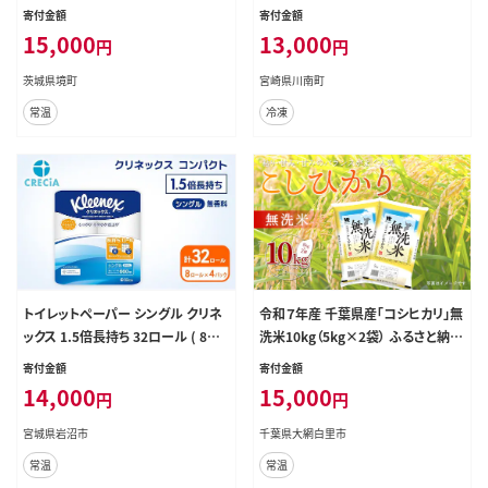
米 精米 小分け 2025年産【令和7年
もも肉 モモ 3.3kg からあげ チキン
寄付金額
寄付金額
産/白米】K2457
南蛮 送料無料 】［C00712］
15,000
13,000
円
円
茨城県境町
宮崎県川南町
常温
冷凍
トイレットペーパー シングル クリネ
令和７年産 千葉県産「コシヒカリ」無
ックス 1.5倍長持ち 32ロール ( 8ロ
洗米10kg（5kg×2袋） ふるさと納税
ール × 4パック ) コンパクト 無香料
米 無洗米 コシヒカリ こしひかり 千
寄付金額
寄付金額
日用品 防災 備蓄 日本製 宮城県 岩
葉県 大網白里市 A041
14,000
15,000
円
円
沼市
宮城県岩沼市
千葉県大網白里市
常温
常温