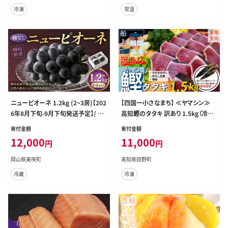
冷凍
常温
ニューピオーネ 1.2kg (2~3房)【202
【四国一小さなまち】 ≪ヤマシン≫
6年8月下旬-9月下旬発送予定】/ ぶ
高知鰹のタタキ 訳あり 1.5kg（冷凍）
どう 葡萄 果物 果実 フルーツ 種な
タレ・おろし生姜・柚塩付き
寄付金額
寄付金額
し 大粒 甘味 岡山県 美咲町 冷蔵
12,000
11,000
円
円
岡山県美咲町
高知県田野町
冷蔵
冷凍