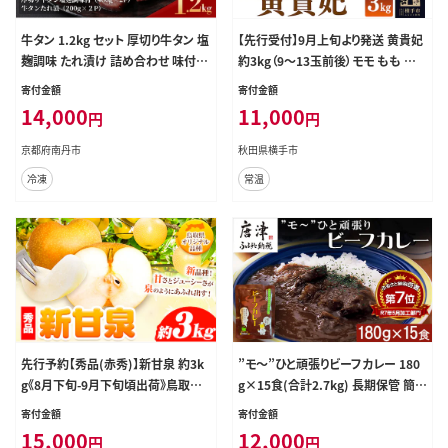
牛タン 1.2kg セット 厚切り牛タン 塩
【先行受付】9月上旬より発送 黄貴妃
麹調味 たれ漬け 詰め合わせ 味付き
約3kg（9～13玉前後）モモ もも 黄
牛タン
色桃 [先行予約 もも モモ 黄桃 黄色
寄付金額
寄付金額
桃 果物 フルーツ 横手産 秋田産 秋
14,000
11,000
円
円
田県産]
京都府南丹市
秋田県横手市
冷凍
常温
先行予約【秀品(赤秀)】新甘泉 約3k
”モ～”ひと頑張りビーフカレー 180
g《8月下旬-9月下旬頃出荷》鳥取県
g×15食(合計2.7kg) 長期保管 簡単
八頭町 梨 なし 果物 フルーツ 特産
調理 欧風カレー
寄付金額
寄付金額
品 秀品 赤秀 贈答用 先行予約 送料
15,000
12,000
円
円
無料 果汁 デザート---yazu_zsy_25