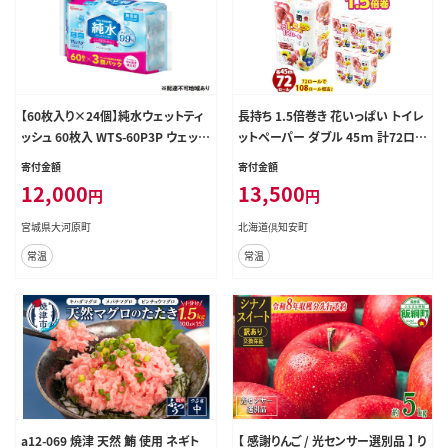
【60枚入り×24個】純水ウェットティ
長持ち 1.5倍巻き 花いっぱい トイレ
ッシュ 60枚入 WTS-60P3P ウェット
ットペーパー ダブル 45ｍ 計72ロ
ティッシュ ティシュ アイリスオーヤマ
ール 全18種 花柄 プリント ハーブ
寄付金額
寄付金額
ノンアルコール 手指 口まわり 手拭
香り付き 日本製 まとめ買い 防災 常
12,000
13,500
円
円
き シート 純水 お出かけ 防災
備品 ペーパー エコ 日用雑貨 消耗
品 備蓄 送料無料 北海道 倶知安町
宮城県大河原町
北海道倶知安町
日用品
常温
常温
a12-069 焼津 天然 鮪 使用 ネギト
【 感謝りんご / 光センサー選別品 】 り