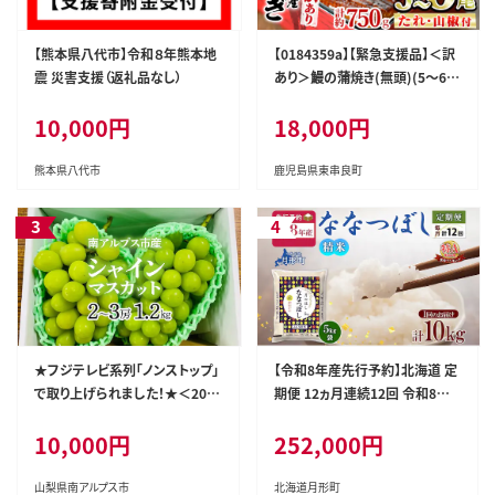
【熊本県八代市】令和８年熊本地
【0184359a】【緊急支援品】＜訳
震 災害支援（返礼品なし）
あり＞鰻の蒲焼き(無頭)(5～6
尾・計約750g・タレ、山椒付) う
10,000円
18,000円
なぎ ウナギ 鰻 国産 蒲焼 蒲焼き
たれ 鹿児島 ふるさと 人気 支援
【アクアおおすみ】
熊本県八代市
鹿児島県東串良町
★フジテレビ系列「ノンストップ」
【令和8年産先行予約】北海道 定
で取り上げられました！★＜202
期便 12ヵ月連続12回 令和8年
6年発送先行予約＞南アルプス
産 ななつぼし 5kg×2袋 特A 精
10,000円
252,000円
市産シャインマスカット1.2kg以
米 米 白米 ご飯 お米 ごはん 国産
上（2～3房） クール便発送 ALPA
北海道産 ブランド米 おにぎり ふ
G007
っくら 常温 お取り寄せ 産地直送
山梨県南アルプス市
北海道月形町