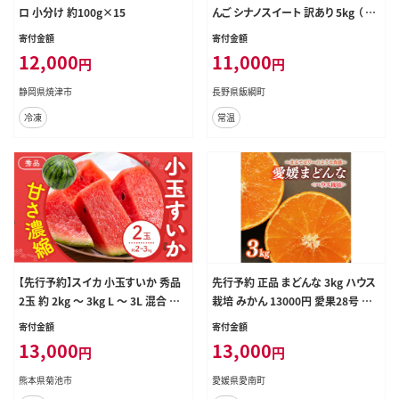
ロ 小分け 約100g×15
んご シナノスイート 訳あり 5kg （ 12
玉 〜 25玉 ） 交換保証 ながの農業
寄付金額
寄付金額
協同組合 2026年10月上旬頃から2
12,000
11,000
円
円
026年11月上旬頃まで順次発送予定
令和8年度収穫分 傷 不揃い リンゴ
静岡県焼津市
長野県飯綱町
林檎 果物 フルーツ 信州 長野 予約
冷凍
常温
長野県 飯綱町 [1205]
【先行予約】スイカ 小玉すいか 秀品
先行予約 正品 まどんな 3kg ハウス
2玉 約 2kg ～ 3kg L ～ 3L 混合 株
栽培 みかん 13000円 愛果28号 紅
式会社Foody's 食彩たかみ 《2027
まどんな 同品種 あいか アイカ 高級
寄付金額
寄付金額
年5月下旬-7月下旬頃出荷》 熊本県
人気 ブランド 柑橘 果物 フルーツ
13,000
13,000
円
円
菊池市 フルーツ 果物 スイカ すいか
期間限定 産地直送 国産 農家直送
小玉 九州産 冷蔵 送料無料---159-5
特産品 お取り寄せ ギフト プレゼント
熊本県菊池市
愛媛県愛南町
003---
お歳暮 mikan 蜜柑 ミカン マドンナ