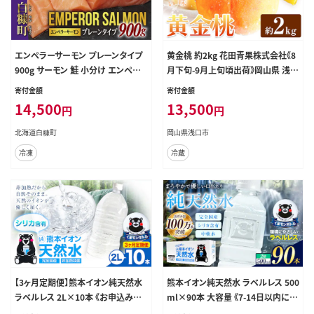
エンペラーサーモン プレーンタイプ
黄金桃 約2kg 花田青果株式会社《8
900g サーモン 鮭 小分け エンペラ
月下旬-9月上旬頃出荷》岡山県 浅口
ー を超えた キングサーモン アトラン
市 黄桃 桃 もも 旬 フルーツ 果物
寄付金額
寄付金額
ティックサーモン さけ サケ 魚 ふる
【配送不可地域あり】（離島） ---124_
14,500
13,500
円
円
さと 海鮮 海鮮食品 魚介類 魚介 刺
c2530_8c9a_25_13500_2kg---
身 カルパッチョ ムニエル レア焼き
北海道白糠町
岡山県浅口市
食べ方いろいろ 送料無料 人気 ラン
冷凍
冷蔵
キング 北海道 白糠町
【3ヶ月定期便】熊本イオン純天然水
熊本イオン純天然水 ラベルレス 500
ラベルレス 2L×10本 《お申込み翌
ml×90本 大容量 《7-14日以内に出
月から出荷》2l 水 飲料水 ナチュラル
荷予定(土日祝除く)》 水 飲料水 ナチ