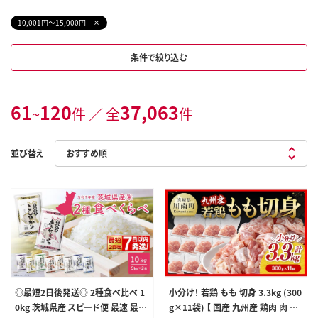
10,001円～15,000円
条件で絞り込む
61
120
37,063
~
件 ／ 全
件
並び替え
◎最短2日後発送◎ 2種食べ比べ 1
小分け！ 若鶏 もも 切身 3.3kg (300
0kg 茨城県産 スピード便 最速 最短
g×11袋) 【 国産 九州産 鶏肉 肉 とり