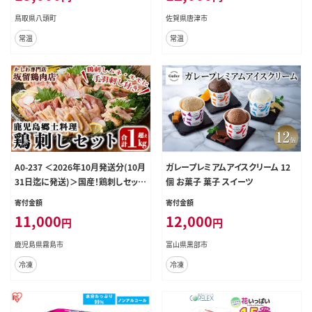
6_3kg---
鳥取県八頭町
佐賀県唐津市
常温
常温
A0-237 ＜2026年10月発送分(10月
ガレープレミアムアイスクリーム 12
31日迄に発送)＞国産！鶏刺しセット
個 お菓子 菓子 スイーツ
約1kg！手羽刺し2本と厳選醤油たれ
寄付金額
寄付金額
付き【坂留鶏肉店】霧島市 鳥刺し た
11,000
12,000
円
円
たき 鶏肉 鳥肉
鹿児島県霧島市
富山県黒部市
冷凍
冷凍