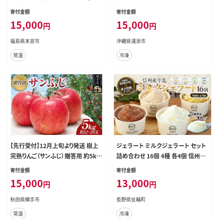
計8.4L 1ケース アルコール度数5%
寄付金額
寄付金額
缶ビール お酒 ビール アサヒ スーパ
15,000
15,000
円
円
ードライ super dry 24缶 辛口 送料
無料 カメイ 本宮市 【07214-0206】
福島県本宮市
沖縄県浦添市
常温
冷凍
【先行受付】12月上旬より発送 樹上
ジェラート ミルクジェラート セット
完熟りんご（サンふじ）贈答用 約5kg
詰め合わせ 16個 4種 各4個 信州産
（約12～20玉） 喜三郎農園 [先行予
牛乳 信州 アイス スイーツ ひんやり
寄付金額
寄付金額
約 秋田県 横手市 林檎 リンゴ りんご
スイーツ おやつ デザート 食後 ピス
15,000
13,000
円
円
果物 フルーツ 贈答用]
タチオ アーモンド チョコレート
秋田県横手市
長野県箕輪町
常温
冷凍