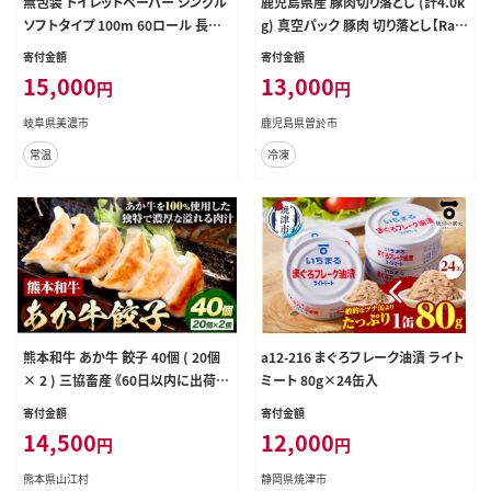
無包装 トイレットペーパー シングル
鹿児島県産 豚肉切り落とし (計4.0k
ソフトタイプ 100m 60ロール 長巻
g) 真空パック 豚肉 切り落とし【Ran
き 紙ペーパー エコ 日用品 消耗品
a】A1017-v02
寄付金額
寄付金額
生活必需品 衛生用品 トイレ用品 11
15,000
13,000
円
円
4mm幅 非常用 備蓄 ストック まと
め買い 防災 国産 日本製 送料無料
岐阜県美濃市
鹿児島県曽於市
川一製紙 岐阜県 美濃市
常温
冷凍
熊本和牛 あか牛 餃子 40個 ( 20個
a12-216 まぐろフレーク油漬 ライト
× 2 ) 三協畜産 《60日以内に出荷予
ミート 80g×24缶入
定(土日祝除く)》 熊本県 山江村 ぎょ
寄付金額
寄付金額
うざ ギョーザ 牛肉 牛 送料無料---sy
14,500
12,000
円
円
_fskgoz_23_60d_13000_680g_c
p---
熊本県山江村
静岡県焼津市