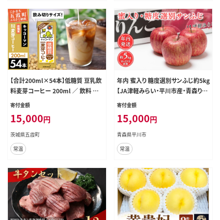
【合計200ml×54本】低糖質 豆乳飲
年内 蜜入り 糖度選別サンふじ約5kg
料麦芽コーヒー 200ml ／ 飲料 キッ
【JA津軽みらい・平川市産・青森りん
コーマン 健康 麦芽 コーヒー 豆乳飲
ご・12月】
寄付金額
寄付金額
料 大豆 パック セット 飲み切り 低糖
15,000
15,000
円
円
質 茨城県 五霞町【価格改定】
茨城県五霞町
青森県平川市
常温
常温