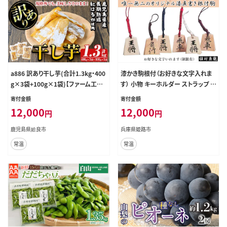
a886 訳あり干し芋(合計1.3kg・400
漆かき駒根付（お好きな文字入れま
g×3袋+100g×1袋)【ファーム工房】
す） 小物 キーホルダー ストラップ オ
姶良市 国産 鹿児島県産 長期熟成
リジナル漆直書き 王将 玉将 飛車 角
寄付金額
寄付金額
紅はるか ほしいも 干しいも 干し芋
行 龍王 龍馬 将棋 将棋の駒 和風 将
12,000
12,000
円
円
焼芋 焼き芋 着色料・保存料不使用
棋好き
無添加 スイーツ おやつ 常温 常温保
鹿児島県姶良市
兵庫県姫路市
存 規格外
常温
常温