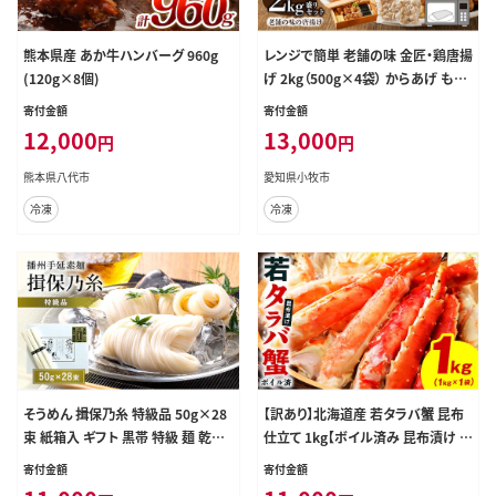
熊本県産 あか牛ハンバーグ 960g
レンジで簡単 老舗の味 金匠・鶏唐揚
(120g×8個)
げ 2kg（500g×4袋） からあげ もも
肉 おかず ［もも肉からあげ 本格唐
寄付金額
寄付金額
揚げ 鶏唐揚げ 鶏モモ唐揚げ レンチ
12,000
13,000
円
円
ンからあげ レンジ調理唐あげ おか
ず唐揚げ 惣菜からあげ お弁当唐揚
熊本県八代市
愛知県小牧市
げ おつまみからあげ］[003D06]
冷凍
冷凍
そうめん 揖保乃糸 特級品 50g×28
【訳あり】北海道産 若タラバ蟹 昆布
束 紙箱入 ギフト 黒帯 特級 麺 乾麺
仕立て 1kg【ボイル済み 昆布漬け 殻
麺類 播州 手延素麺 贈答 贈答品 揖
やわらか 若ガニ 若タラバガニ】 G42
寄付金額
寄付金額
保の糸 兵庫 兵庫県 姫路市
43