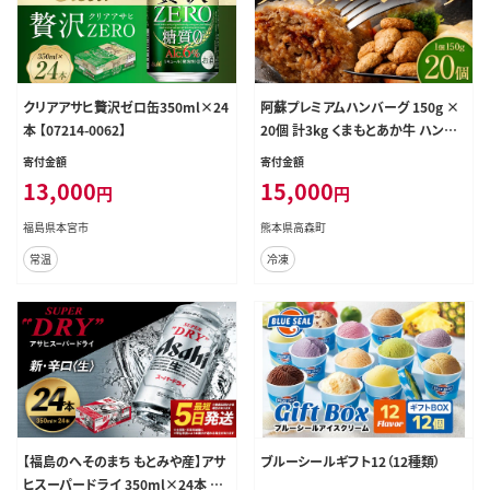
クリアアサヒ贅沢ゼロ缶350ml×24
阿蘇プレミアムハンバーグ 150g ×
本 【07214-0062】
20個 計3kg くまもとあか牛 ハンバ
ーグ 惣菜 冷凍 調理済み レンチン
寄付金額
寄付金額
ハンバーグ はんばーぐ
13,000
15,000
円
円
福島県本宮市
熊本県高森町
常温
冷凍
【福島のへそのまち もとみや産】アサ
ブルーシールギフト12（12種類）
ヒスーパードライ 350ml×24本 合