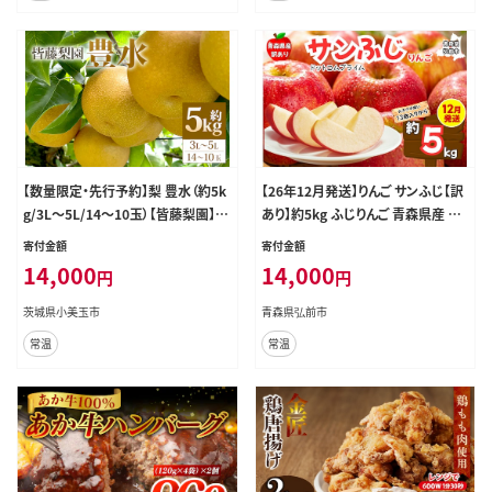
【数量限定・先行予約】梨 豊水（約5k
【26年12月発送】りんご サンふじ【訳
g/3L～5L/14～10玉）【皆藤梨園】【8
あり】約5kg ふじりんご 青森県産 青
月下旬以降発送予定】 75-B
森 果物 フルーツ 林檎 リンゴ くだも
寄付金額
寄付金額
の 弘前市 [先行予約 家庭用 アップ
14,000
14,000
円
円
ル おいしい ふじ りんご 果実 果物
美味 林檎 弘前市]
茨城県小美玉市
青森県弘前市
常温
常温