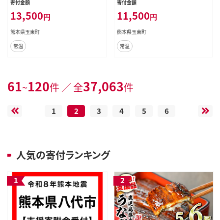
寄付金額
寄付金額
ミネラルウォーター 熊本県 玉名郡
ュラルミネラルウォーター 熊本県 玉
13,500
11,500
円
円
玉東町 完全国産 天然水 くまモン パ
名郡 玉東町 完全国産 天然水 くまモ
ッケージ---gkt_lcl_385_10h3tei---
ン パッケージ---gkt_lcl_734_90h--
熊本県玉東町
熊本県玉東町
-
常温
常温
61
120
37,063
~
件 ／ 全
件
1
2
3
4
5
6
人気の寄付ランキング