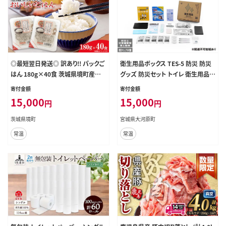
◎最短翌日発送◎ 訳あり!! パックご
衛生用品ボックス TES-5 防災 防災
はん 180g×40食 茨城県境町産コ
グッズ 防災セット トイレ 衛生用品
シヒカリ 米 K1464
お風呂対策 口腔ケア アイリスオーヤ
寄付金額
寄付金額
マ 防災士監修 災害備蓄管理士監修
15,000
15,000
円
円
茨城県境町
宮城県大河原町
常温
常温