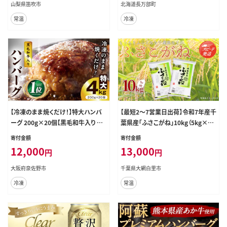
山梨県笛吹市
北海道長万部町
常温
冷凍
【冷凍のまま焼くだけ！】特大ハンバ
【最短2～7営業日出荷】令和7年産千
ーグ 200g×20個【黒毛和牛入り BI
葉県産「ふさこがね」10kg（5kg×2
Gサイズ ハンバーグ 小分け 惣菜 冷
袋） お米 10kg 千葉県産 大網白里
寄付金額
寄付金額
凍 牛肉 豚肉 はんばーぐ 一人暮らし
市 ふさこがね 米 精米 こめ 送料無
12,000
13,000
円
円
時短 簡単調理】 CFX0087
料 A004
大阪府泉佐野市
千葉県大網白里市
冷凍
常温