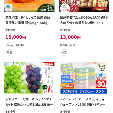
赤肉メロン 特4 Lサイズ 厳選 秀品
国産牛モツたっぷり600g！大容量5-6
富良野 北海道 特4(2kg～2.6kg) L
人前 やまやの博多もつ鍋セット TY2
(1.6kg～1.9kg) 各1玉(計2玉) セッ
802
寄付金額
寄付金額
ト ファーム富良野 メロン めろん 果
15,000
13,000
円
円
物 くだもの フルーツ デザート 旬の
果物 旬のフルーツ
北海道上富良野町
福岡県上毛町
常温
冷凍
訳あり ニューピオーネ シャインマス
ティッシュペーパー スコッティ ティ
カット 詰め合わせ 約1.2kg 2房 葡萄
シュー ファン 150組 5箱×6パック
果物 優品 厳選出荷 スイーツ フルー
秋田市オリジナル 最短翌日発送 [テ
寄付金額
寄付金額