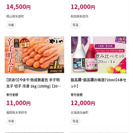
ツ デザート 岡山県矢掛町《9月上旬
ィッシュ スコッティ(SCOTTIE) スコ
14,500
12,000
円
円
～10月中旬頃に出荷予定(土日祝除
ッティティシュー]
く)》---osy_cwsmnp_ae9_26_135
岡山県矢掛町
秋田県秋田市
00_s---
冷蔵
常温
【訳あり】やまや 熟成無着色 辛子明
鍛高譚・鍛高譚の梅酒720ml【4本セ
太子 切子 冷凍 1kg (1000g) 【2026
ット】
年1月下旬より順次発送】
寄付金額
寄付金額
11,000
12,000
円
円
福岡県太宰府市
北海道白糠町
冷凍
常温