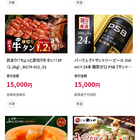
冷蔵
常温
スマイルカット 甘い おいしい ゼリ
ー ぷるぷる 前田ファーム 愛南町 愛
媛県
訳あり！！ちょっと厚切り牛タン！！3P
パーフェクトサントリー ビール 350
（1.2kg）_M179-021_01
ml×24本 糖質ゼロ PSB 【サントリ
ービール】群馬県 千代田町 送料無
寄付金額
寄付金額
料 お取り寄せ お酒 生ビール お中元
15,000
15,000
円
円
ギフト 贈り物 プレゼント 人気 おす
すめ 家飲み 晩酌 バーベキュー キャ
宮崎県宮崎市
群馬県千代田町
ンプ ソロキャン アウトドア
冷凍
常温