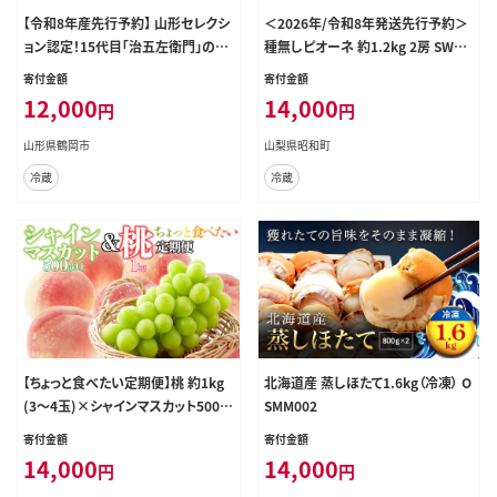
【令和8年産先行予約】 山形セレクシ
＜2026年/令和8年発送先行予約＞
ョン認定！15代目「治五左衛門」の新
種無しピオーネ 約1.2kg 2房 SWAO
鮮だだちゃ豆 (白山だだちゃ豆) 1.35
001
寄付金額
寄付金額
kg(450g×3袋) 8月中旬～9月上旬
12,000
14,000
円
円
山形県鶴岡市
山梨県昭和町
冷蔵
冷蔵
【ちょっと食べたい定期便】桃 約1kg
北海道産 蒸しほたて1.6kg（冷凍） O
(3～4玉)×シャインマスカット500g
SMM002
以上 126-024
寄付金額
寄付金額
14,000
14,000
円
円