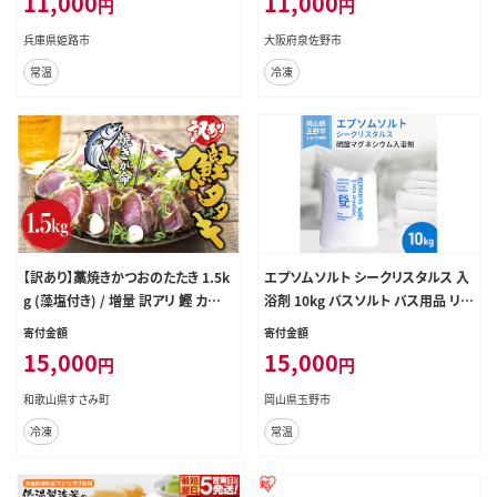
11,000
11,000
円
円
兵庫県姫路市
大阪府泉佐野市
常温
冷凍
【訳あり】藁焼きかつおのたたき 1.5k
エプソムソルト シークリスタルス 入
g (藻塩付き) / 増量 訳アリ 鰹 カツオ
浴剤 10kg バスソルト バス用品 リラ
タタキ カツオのたたき 鰹のたたき 丼
ックス 硫酸マグネシウム
寄付金額
寄付金額
刺身【nks106A】
15,000
15,000
円
円
和歌山県すさみ町
岡山県玉野市
冷凍
常温