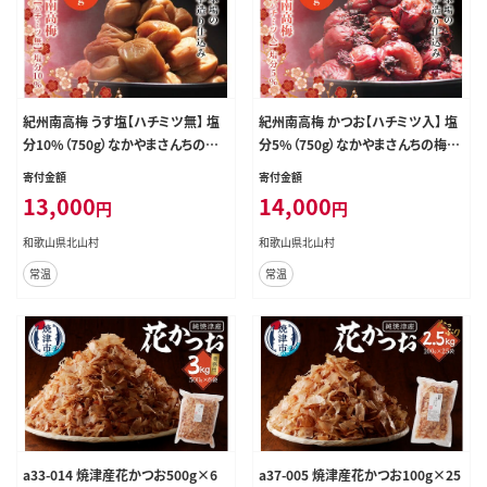
紀州南高梅 うす塩【ハチミツ無】 塩
紀州南高梅 かつお【ハチミツ入】 塩
分10%（750g）なかやまさんちの梅
分5%（750g）なかやまさんちの梅干
干 うめ ウメ 梅干し【nky002-175k】
うめ ウメ 梅干し【nky005-275k】
寄付金額
寄付金額
13,000
14,000
円
円
和歌山県北山村
和歌山県北山村
常温
常温
a33-014 焼津産花かつお500g×6
a37-005 焼津産花かつお100g×25