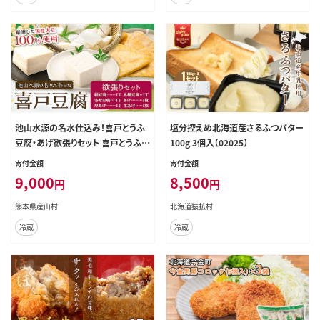
池山水源の名水仕込み！喜戸とうふ
塩分控えめ北海道産さるふつバター
豆腐・あげ欲張りセット 喜戸とうふ店
100g 3個入【02025】
《30日以内に出荷予定(土日祝除く)》
寄付金額
寄付金額
熊本県 阿蘇郡 産山村 とうふ 豆腐
9,000
8,500
円
円
喜戸豆腐 寄せ豆腐 絹豆腐 木綿豆腐
厚あげ あげ 生あげ ギフト 贈り物 贈
熊本県産山村
北海道猿払村
答用【配送不可地域あり】（離島）---u
冷蔵
冷蔵
buyama_idt_8_set---