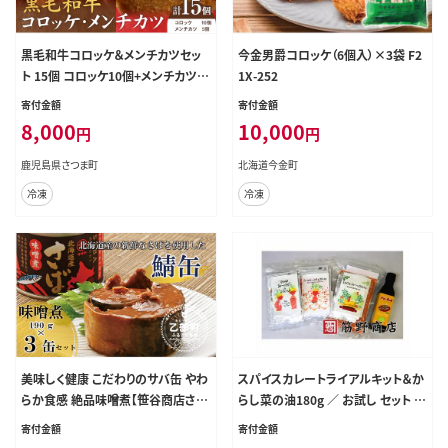
黒毛和牛コロッケ＆メンチカツセッ
今金男爵コロッケ（6個入）×3袋 F2
ト 15個 コロッケ10個+メンチカツ5
1X-252
個 LRプラスK《90日以内に出荷予定
寄付金額
寄付金額
(土日祝除く)》鹿児島県 さつま町 鹿
8,000
10,000
円
円
児島県産 黒毛和牛 惣菜 おかず 小
分け 解凍不要 コロッケ メンチカツ-
鹿児島県さつま町
北海道今金町
--stm-kmc-17-15k---
冷凍
冷凍
美味しく健康 こだわりのサバ缶 やわ
スパイスカレートライアルキット＆か
らか食感 絶品味噌煮【笹谷商店さば
らし菜の油180g ／ お試し セット 香
味噌煮缶：3缶】＜ スピード発送 手
辛料 埼玉県
寄付金額
寄付金額
軽に3缶 さば缶 サバ缶 190g 北海道