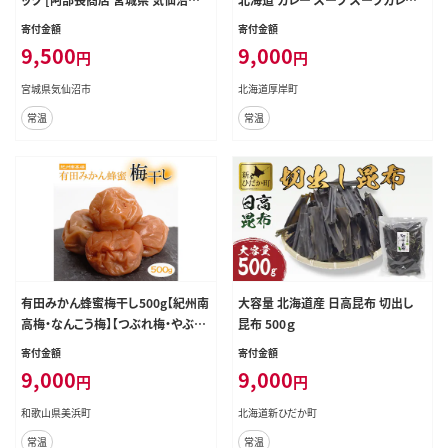
0565439] 簡単調理 レトルト 魚 レ
レトルト レトルトカレー レトルト食
寄付金額
寄付金額
ンジ 長期保存 魚料理 和食 常温保
品 加工品 牡蠣
9,500
9,000
円
円
存 さんま いわし かつお ぶり めかじ
き 蒲焼 味噌煮 和食 常温保存 個包
宮城県気仙沼市
北海道厚岸町
装
常温
常温
有田みかん蜂蜜梅干し500g【紀州南
大容量 北海道産 日高昆布 切出し
高梅・なんこう梅】【つぶれ梅・やぶれ
昆布 500ｇ
梅・家庭用・わけあり・訳あり】【減塩
寄付金額
寄付金額
はちみつ梅干し・はち蜜うめぼし】【ゆ
9,000
9,000
円
円
うパケット便でポスト投函】
和歌山県美浜町
北海道新ひだか町
常温
常温