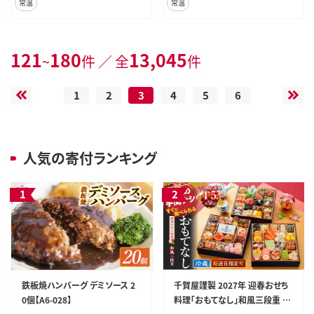
常温
常温
121
180
13,045
~
件 ／ 全
件
1
2
3
4
5
6
人気の寄付ランキング
鉄板焼ハンバーグ デミソース 2
千賀屋謹製 2027年 迎春おせち
0個【A6-028】
料理「おもてなし」和風三段重 4