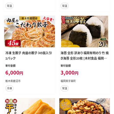
常温
常温
冷凍 生餃子 肉屋の餃子（45個入り）
海苔 全形 訳あり 福岡有明のり 竹 焼
1パック
き海苔 全形20枚 [木村食品 福岡県
宇美町 um40beg040007] わけあ
寄付金額
寄付金額
り 焼き海苔 やきのり 乾物 有明海苔
6,000
3,000
円
円
海苔 のり 有明 おにぎり おむすび メ
ール便 メール便対応
栃木県鹿沼市
福岡県宇美町
冷凍
常温