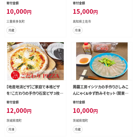
寄付金額
寄付金額
10,000
15,000
円
円
三重県多気町
高知県土佐市
冷蔵
冷凍
【地産地消ピザ】ご家庭で本格ピザ
蒟蒻工房イシツカの手作りさしみこ
を！こだわりの手作り石窯ピザ３枚セ
んにゃく&ゆず酢みそセット（関東限
ット
定）
寄付金額
寄付金額
12,000
10,000
円
円
茨城県境町
茨城県境町
冷凍
冷蔵