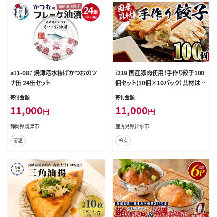
a11-087 焼津港水揚げかつおのツ
i219 国産豚肉使用！手作り餃子100
ナ缶 24缶セット
個セット(10個×10パック）具材は全
て安心安全な国産！一つ一つ手作り！
寄付金額
寄付金額
ビールのお供に相性抜群！ 餃子 ぎょ
11,000
11,000
円
円
うざ 冷凍 おかず 豚肉 国産 手作り
おつまみ 晩御飯 焼くだけ 簡単調理
静岡県焼津市
鹿児島県出水市
安心安全【スーパーよしだ】
常温
冷凍