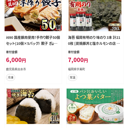
i690 国産豚肉使用！手作り餃子50個
海苔 福岡有明のり 味のり 3本 計21
セット(10個×5パック） 餃子 ぎょう
0枚 [炭焼豚丼と塩ホルモンの店 西
ざ 豚肉 国産 手づくり 小分け 冷凍
北の杜 福岡県 宇美町 um40bfw56
寄付金額
寄付金額
おかず おつまみ 晩御飯 晩酌【スー
0019] 味付け海苔 のり 海苔 焼き海
6,000
7,000
円
円
パーよしだ】
苔 やきのり 乾物 有明海苔 味付け 味
付海苔 味付のり 味海苔 有明海産 一
鹿児島県出水市
福岡県宇美町
番摘み セット
冷凍
常温