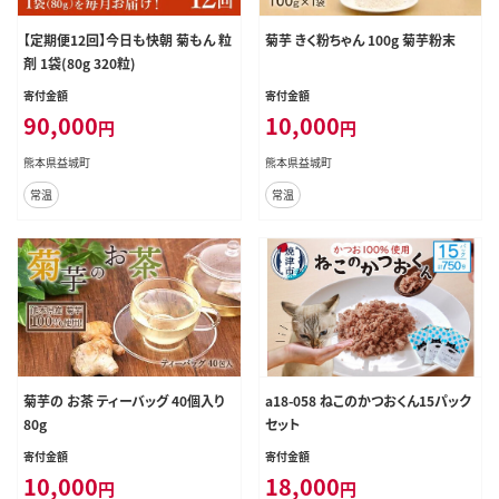
【定期便12回】今日も快朝 菊もん 粒
菊芋 きく粉ちゃん 100g 菊芋粉末
剤 1袋(80g 320粒)
寄付金額
寄付金額
90,000
10,000
円
円
熊本県益城町
熊本県益城町
常温
常温
菊芋の お茶 ティーバッグ 40個入り
a18-058 ねこのかつおくん15パック
80g
セット
寄付金額
寄付金額
10,000
18,000
円
円