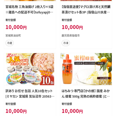
宮城名物 三角油揚げ 2枚入り×5袋
【指宿直送便】マグロ漬け丼と天然鯛
※離島への配送不可【tofuyapj00
茶漬けセット各3P (指宿山川水産/I
3】
B035-002) 鮪 マグロ キハダマグロ
寄付金額
寄付金額
天然鯛 漬け 漬け丼 茶漬け 海鮮 魚
10,000
10,000
円
円
介類 小分け 国産 冷凍
宮城県涌谷町
鹿児島県指宿市
冷蔵
冷凍
訳あり お任せ 缶詰 人気10缶セット
はちみつ 専門店【かの蜂】 国産 みか
[ミヤカン 宮城県 気仙沼市 205638
ん 蜂蜜 500g 完熟の純粋蜂蜜 (とん
05] ツナ缶 さば缶 さんま缶 いか缶
がり容器) 蜂蜜 純粋 はちみつ みか
寄付金額
寄付金額
いわし缶 詰め合わせ おかず 小分け
ん蜂蜜 国産
10,000
10,000
円
円
常備 ストック 長期保存