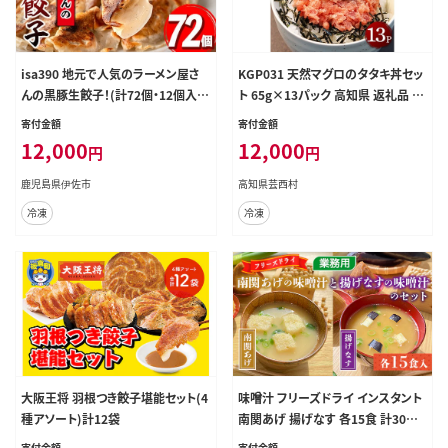
isa390 地元で人気のラーメン屋さ
KGP031 天然マグロのタタキ丼セッ
んの黒豚生餃子！(計72個・12個入り
ト 65g×13パック 高知県 返礼品 12
×6P) ふるさと納税 伊佐市 特産品
000円 海鮮 天然 まぐろたたき まぐろ
寄付金額
寄付金額
鹿児島 手作り 生餃子 ギョウザ 黒豚
ネギトロ丼 海鮮丼 お寿司 軍艦巻き
12,000
12,000
円
円
豚肉 冷凍食品 おかず おつまみ 惣菜
手巻き寿司 おかず 使いやすい 便利
小分け 焼くだけ 簡単調理 冷凍便 ぎ
かんたん 冷凍 小分け 個食 一人暮ら
鹿児島県伊佐市
高知県芸西村
ょうざ ギョーザ 加工品 おかず【らー
し お手軽 おいしい 赤身 13人前 ど
冷凍
冷凍
めん処力】
んぶり
大阪王将 羽根つき餃子堪能セット(4
味噌汁 フリーズドライ インスタント
種アソート)計12袋
南関あげ 揚げなす 各15食 計30食
[タムラ 福岡県 宇美町 um40azp05
寄付金額
寄付金額