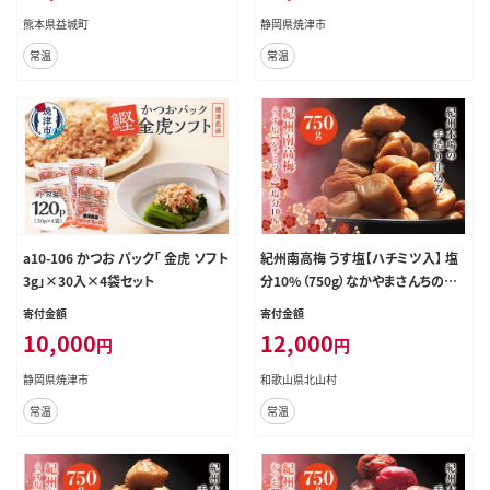
熊本県益城町
静岡県焼津市
常温
常温
a10-106 かつお パック「 金虎 ソフト
紀州南高梅 うす塩【ハチミツ入】 塩
3g」×30入×4袋セット
分10%（750g）なかやまさんちの梅
干 うめ ウメ 梅干し【nky006-175k】
寄付金額
寄付金額
10,000
12,000
円
円
静岡県焼津市
和歌山県北山村
常温
常温