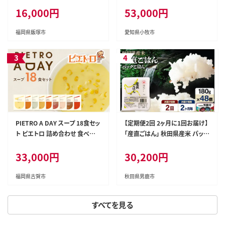
～5人前 全58品 冷蔵 ［料亭おせ
16,000円
53,000円
ち 冷蔵おせち チルドおせち 年内
配送おせち 三段重おせち 数量限
定おせち 新春おせち 千賀屋謹製
福岡県飯塚市
愛知県小牧市
おせち 人気おせち おせち料理 高
級おせち 老舗おせち］[035S04]
PIETRO A DAY スープ 18食セッ
【定期便2回 2ヶ月に1回お届け】
ト ピエトロ 詰め合わせ 食べ比
「産直ごはん」 秋田県産米 パック
べ スープ セット レトルト ギフト
ごはん 180g×48個 米 お米 ご飯
33,000円
30,200円
贈答 贈り物 コーン ポタージュ
災害時 保存食 防災食 非常食 備
トマトスープ コンソメスープ 長
蓄 常備 セット パックライス [定
期保存 保存食 備蓄 送料無料
期便 パックライス 保存食 災害
福岡県古賀市
秋田県男鹿市
時 ご飯 ごはん 米 お米 災害時 保
存食 防災食 非常食 備蓄 ローリ
すべてを見る
ングストック セット 保存料不使
用 保存料無添加]