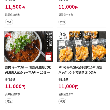
0002] 味噌汁の具 味噌汁具 みそ汁
11,500
11,000
円
円
味噌 みそ お味噌汁 業務用 おみそ
汁 南関揚げ 揚げ茄子 ふるさと納税
群馬県板倉町
福岡県宇美町
冷凍
常温
鶏肉 キーマカレー 地鶏丹波黒どりと
やわらか焼き豚足半割り10本 真空
丹波黒大豆のキーマカリー 10食 セ
パック レンジで簡単 おつまみ
ット 最短4日以内発送 詰め合わせ
寄付金額
寄付金額
レトルトカレー レトルト食品 レトル
11,000
11,000
円
円
ト レトルトパウチ 常温保存 防災 防
災食 非常食 カレー
兵庫県加西市
佐賀県唐津市
常温
冷蔵