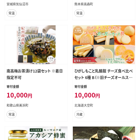
宮城県気仙沼市
熊本県高森町
常温
常温
南高梅お茶漬け12袋セット ※着日
ひがしもこと乳酪館 チーズ食べ比べ
指定不可
セット 6種 B（※旧チーズオールスタ
ーズお試しセット） OSA006
寄付金額
寄付金額
10,000
10,000
円
円
和歌山県美浜町
北海道大空町
常温
冷蔵