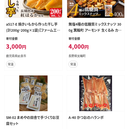
a517-E 焼きいもから作った干し芋
無塩4種の低糖質ミックスナッツ 30
(計200g・200g×1袋)【ファーム工
0g 箕輪町 アーモンド 生くるみ カシ
房】姶良市 国産 鹿児島県産 長期熟
ューナッツ ヘーゼルナッツ おすすめ
寄付金額
寄付金額
成 紅はるか ほしいも さつまいも サ
健康
3,000
4,000
円
円
ツマイモ 焼芋 焼き芋 着色料・保存
料不使用 無添加 スイーツ おやつ 常
鹿児島県姶良市
長野県箕輪町
温 常温保存
常温
常温
SM-02 まめやの田舎で手づくりお豆
A-40 かつおのハランボ
腐セット