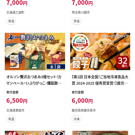
7,000
7,000
円
円
国産 北海道産 道産 笹谷商店 釧之
助 缶詰 魚介 魚介類 海産物 非常食
北海道乙部町
埼玉県川越市
備蓄 防災 キャンプ 常温 人気 ランキ
常温
常温
ング ふるさと納税 贈答品 景品 粗品
手土産 祝い ギフト惣菜 和食 弁当
笹谷商店 味噌 みそ 晩酌 父の日 ＞
オルソン贅沢おつまみ3種セット（カ
【第1回 日本全国！ご当地冷凍食品大
マンベール・いぶりがっこ・燻製数の
賞 2024-2025 優秀賞受賞！】鹿児島
子）各1袋【04017401】
黒豚100%餃子 32個入り K027-007
寄付金額
寄付金額
6,500
6,000
円
円
北海道恵庭市
鹿児島県鹿児島市
常温
冷凍