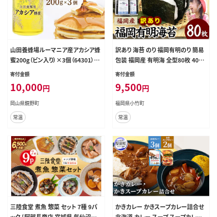
山田養蜂場ルーマニア産アカシア蜂
訳あり 海苔 のり 福岡有明のり 簡易
蜜200g（ビン入り）×3個（64301）【0
包装 福岡産 有明海 全型80枚 40枚
06-a069】【山田養蜂場】
×2袋 送料無料 パリパリ！ 《30日以
寄付金額
寄付金額
内に出荷予定(土日祝除く)》---ktk_
10,000
9,500
円
円
ktk_25_80p_yp---
岡山県鏡野町
福岡県小竹町
常温
常温
三陸食堂 煮魚 惣菜 セット 7種 9パ
かきカレー かきスープカレー詰合せ
ック [阿部長商店 宮城県 気仙沼市 2
北海道 カレー スープ スープカレー