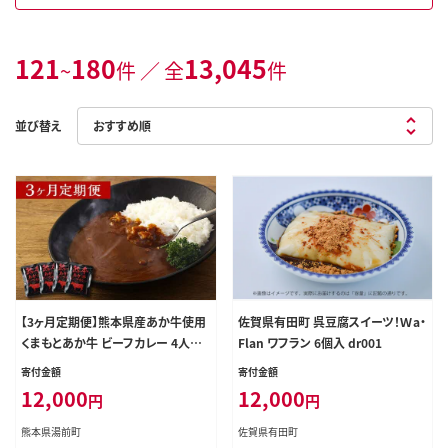
121
180
13,045
~
件 ／ 全
件
並び替え
【3ヶ月定期便】熊本県産あか牛使用
佐賀県有田町 呉豆腐スイーツ！Ｗa・
くまもとあか牛 ビーフカレー 4人前
Flan ワフラン 6個入 dr001
計640g(160g×4袋)
寄付金額
寄付金額
12,000
12,000
円
円
熊本県湯前町
佐賀県有田町