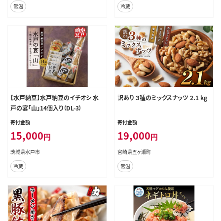
常温
冷蔵
【水戸納豆】水戸納豆のイチオシ 水
訳あり ３種のミックスナッツ 2.1 kg
戸の宴「山」14個入り（DL-3）
寄付金額
寄付金額
15,000
19,000
円
円
茨城県水戸市
宮崎県五ヶ瀬町
冷蔵
常温