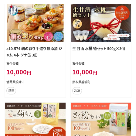
a10-574 朝の彩り 手造り 無添加 ジ
生 甘酒 水糀 徳セット 500g×3個
ャム 4本 ツナ缶 3缶
寄付金額
寄付金額
10,000
10,000
円
円
静岡県焼津市
熊本県益城町
常温
冷凍