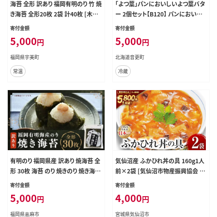
海苔 全形 訳あり 福岡有明のり 竹 焼
「よつ葉」パンにおいしいよつ葉バタ
き海苔 全形20枚 2袋 計40枚 [木村
ー 2個セット【B120】 パンにおいし
食品 福岡県 宇美町 um40beg0400
いバター 北海道
寄付金額
寄付金額
06] わけあり 焼き海苔 やきのり 乾物
5,000
5,000
円
円
有明海苔 海苔 のり 有明 おにぎり お
むすび メール便 メール便対応
福岡県宇美町
北海道音更町
常温
冷蔵
有明のり 福岡県産 訳あり 焼海苔 全
気仙沼産 ふかひれ丼の具 160g1人
形 30枚 海苔 のり 焼きのり 焼き海苔
前×2袋 [気仙沼市物産振興協会 宮
おにぎり おむすび 有明海 常温 福岡
城県 気仙沼市 20565233] 魚介類
寄付金額
寄付金額
県 嘉麻市
魚介 鱶鰭 ふかひれ フカヒレ 丼 具
5,000
4,000
円
円
中華 濃縮 常温
福岡県嘉麻市
宮城県気仙沼市