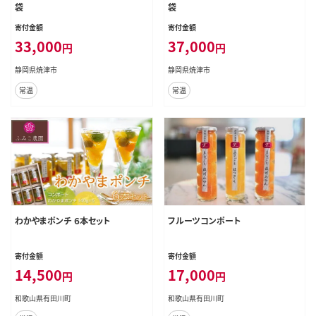
袋
袋
寄付金額
寄付金額
33,000
37,000
円
円
静岡県焼津市
静岡県焼津市
常温
常温
わかやまポンチ ６本セット
フルーツコンポート
寄付金額
寄付金額
14,500
17,000
円
円
和歌山県有田川町
和歌山県有田川町