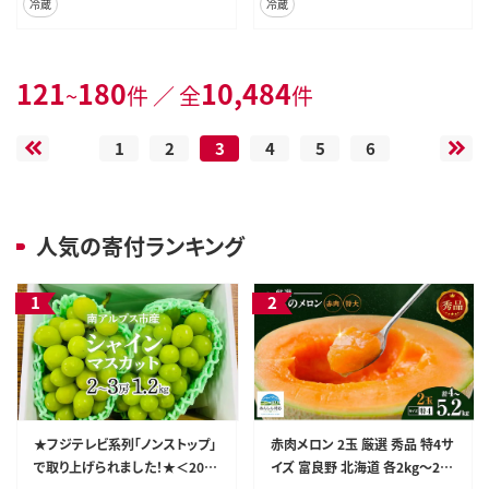
冷蔵
冷蔵
121
180
10,484
~
件 ／ 全
件
1
2
3
4
5
6
人気の寄付ランキング
★フジテレビ系列「ノンストップ」
赤肉メロン 2玉 厳選 秀品 特4サ
で取り上げられました！★＜202
イズ 富良野 北海道 各2kg～2.6