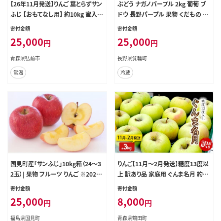
【26年11月発送】りんご 葉とらずサン
ぶどう ナガノパープル 2kg 葡萄 ブ
ふじ 【おもてなし用】 約10kg 蜜入り
ドウ 長野パープル 果物 くだもの フ
平均糖度13度以上 青森県産 [りんご
ルーツ 旬の果物 旬のフルーツ 信州
寄付金額
寄付金額
林檎 アップル 産地直送 葉とらず サ
長野 長野県
25,000
25,000
円
円
ンふじ おもてなし用 果物 フルーツ
くだもの おいしい 美味 甘い 青森県
青森県弘前市
長野県箕輪町
弘前市 日本農業]
常温
冷蔵
国見町産「サンふじ」10kg箱（24～3
りんご【11月～2月発送】糖度13度以
2玉）| 果物 フルーツ りんご ※2026
上 訳あり品 家庭用 ぐんま名月 約3k
年11月～発送
g【青森りんご】
寄付金額
寄付金額
25,000
8,000
円
円
福島県国見町
青森県鶴田町