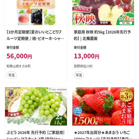
【3か月定期便】夏のいいとこどりフ
家庭用 秋映 約5kg 【2026年先行予
ルーツ定期便♪桃・ピオーネ・シャイ
約】 | 北條農園
ンマスカット【tkb360】
寄付金額
寄付金額
56,000
13,000
円
円
和歌山県すさみ町
長野県松川村
常温
常温
ぶどう 2026年 先行予約 ［ご家庭用］
★2027年出荷分★あまおう いちご
シャイン マスカット 2房（合計1kg以
1500g フルーツ 【先行予約】【着日