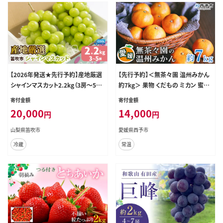
【2026年発送★先行予約】産地厳選
【先行予約】＜無茶々園 温州みかん
シャインマスカット2.2kg（3房～5
約7kg＞ 果物 くだもの ミカン 蜜柑
房）106-004-26y
柑橘 フルーツ うんしゅうみかん 選
寄付金額
寄付金額
べる内容量 贈り物 ギフト おいしい
20,000
14,000
円
円
期間限定 季節限定 食べて応援 特産
品 愛媛県 西予市 【常温】
山梨県笛吹市
愛媛県西予市
冷蔵
常温