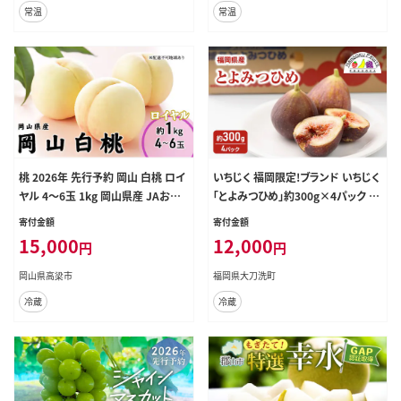
常温
常温
桃 2026年 先行予約 岡山 白桃 ロイ
いちじく 福岡限定!ブランド いちじく
ヤル 4～6玉 1kg 岡山県産 JAおか
「とよみつひめ」約300g×4パック 無
やまのもも モモ 岡山県産 国産 フル
花果 フルーツ 果物 ※配送不可:離
寄付金額
寄付金額
ーツ 果物 ギフト
島
15,000
12,000
円
円
岡山県高梁市
福岡県大刀洗町
冷蔵
冷蔵