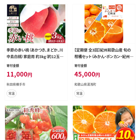
季節の赤い桃（あかつき、まどか、川
【定期便 全3回】紀州和歌山産 旬の
中島白桃）家庭用 約3kg（約12玉～1
柑橘セット（みかん・ポンカン・紀州デ
8玉） 喜三郎農園 [秋田県 横手市 桃
コ）_G60-T43
寄付金額
寄付金額
もも モモ 果物 フルーツ 家庭用]
11,000
45,000
円
円
秋田県横手市
和歌山県湯浅町
常温
常温