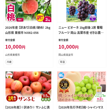
2026年産 【訳あり】白桃（硬め） 2kg
ニュー ピオーネ 1kg前後 2房 葡萄
山形県 東根市 hi082-056
フルーツ 岡山 高梁市産 ぜきお農園
ぶどうclub 2026年 先行予約 果物
寄付金額
寄付金額
10,000
10,000
円
円
山形県東根市
岡山県高梁市
冷蔵
常温
【2026年産】※訳あり※ サンふじ満
【2026年先行予約】桃・シャインマス