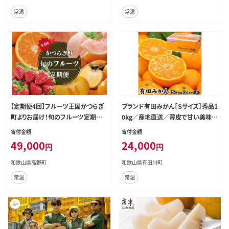
常温
常温
【定期便4回】フルーツ王国かつらぎ
ブランド有田みかん［Ｓサイズ］秀品1
町よりお届け！旬のフルーツ定期便
0kg／産地直送／薄皮で甘い美味し
【KG11】
い 和歌山県産／紀伊国屋文左衛門
寄付金額
寄付金額
本舗
49,000
24,000
円
円
和歌山県高野町
和歌山県有田川町
常温
常温