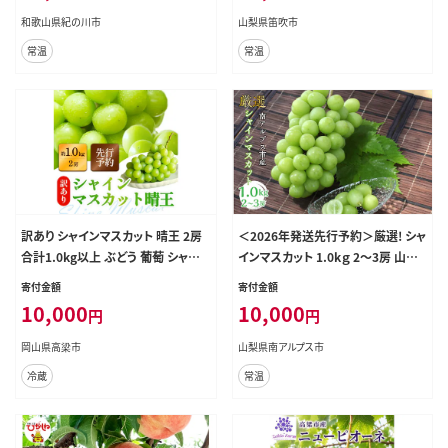
Mサイズ カキ---wfn_wlocal78_9c
和歌山県紀の川市
山梨県笛吹市
11j_25_10000_4kg---
常温
常温
訳あり シャインマスカット 晴王 2房
＜2026年発送先行予約＞厳選! シャ
合計1.0kg以上 ぶどう 葡萄 シャイン
インマスカット 1.0kｇ 2～3房 山梨
マスカット 岡山 岡山県産 桃太郎御
県南アルプス市産 ALPBV005
寄付金額
寄付金額
一行 2026年 先行予約
10,000
10,000
円
円
岡山県高梁市
山梨県南アルプス市
冷蔵
常温