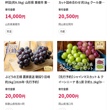
杯詰(約9.5kg) 山形県 東根市 東根
カット詰め合わせ 約1kg クール便
農産センター提供 hi027-204-r8
冷蔵便 桃 もも 葡萄 ブドウ ぶどうシ
寄付金額
寄付金額
ャインマスカット マスカット フルー
14,000
20,500
円
円
ツ セット 先行予約 晴れの国おかや
ま館 《2026年8月下旬‐9月中旬頃
山形県東根市
岡山県笠岡市
出荷》 フルーツ 果物 果実 岡山県 笠
常温
冷蔵
岡市---H-23---
ぶどうの王様 農家直送 朝採り 巨峰
【先行予約】シャインマスカット ＆ ク
約2kg［2026年・先行予約］
イーンニーナ 各１房 計約1.2kg《9月
中旬-10月中旬頃出荷》テレビせとう
寄付金額
寄付金額
ち株式会社 冷蔵 果物 ブドウ 送料無
20,000
20,000
円
円
料 岡山県 浅口市 シャインマスカット
【配送不可地域あり】---124_c2525_
和歌山県有田川町
岡山県浅口市
9b10b_25_20000_2p---