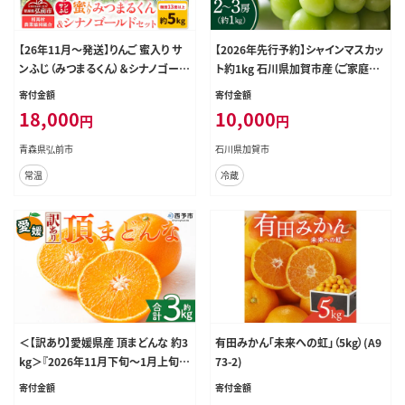
【26年11月～発送】りんご 蜜入り サ
【2026年先行予約】シャインマスカッ
ンふじ（みつまるくん）＆シナノゴール
ト約1kg 石川県加賀市産（ご家庭用）
ド セット 約 5kg [アップル おいしい
シャインマスカット マスカット ぶどう
寄付金額
寄付金額
シナノ シナノゴールド セット セット
ぶどうぶどう 葡萄 デザート フルー
18,000
10,000
円
円
品 ふじ りんご 黄色 果実 果物 赤色
ツフルーツフルーツフルーツ 果物
美味 林檎]
くだもの 果実 食品 F6P-2629
青森県弘前市
石川県加賀市
常温
冷蔵
＜【訳あり】愛媛県産 頂まどんな 約3
有田みかん「未来への虹」（5kg）(A9
kg＞『2026年11月下旬～1月上旬迄
73-2)
順次発送予定』 わけあり 訳アリ 甘い
寄付金額
寄付金額
とろける 食感 ゼリー食感 マドンナ