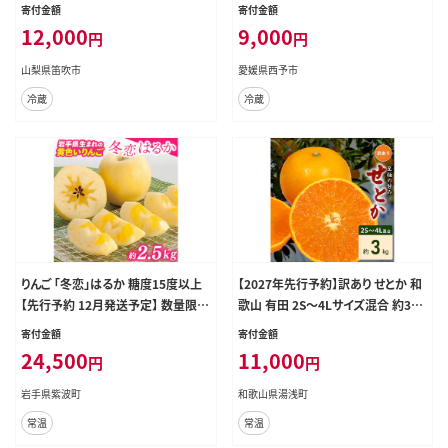
013
次発送予定』わけあり 訳アリ 甘い み
寄付金額
寄付金額
かんの大トロ みかん 蜜柑 果物 くだ
12,000
9,000
円
円
もの フルーツ ミカン 高級柑橘 とろ
ける 食感 果汁 国産 株式会社三代
山梨県笛吹市
愛媛県西予市
目みかん職人 愛媛県 西予市【冷蔵】
冷蔵
冷蔵
りんご 「冬恋」はるか 糖度15度以上
【2027年先行予約】訳あり せとか 和
【先行予約 12月発送予定】 数量限定
歌山 有田 2S～4Lサイズ混合 約3kg
岩手県産 りんご リンゴ 林檎 冬恋 は
_DZ6208
寄付金額
寄付金額
るか フルーツ くだもの 果物 【冬恋
24,500
11,000
円
円
研究会】 (AI022)
岩手県紫波町
和歌山県湯浅町
常温
常温