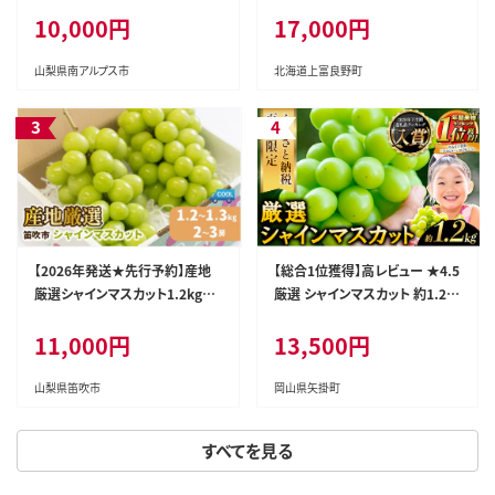
6年発送先行予約＞南アルプス
kg 2玉 セット ファーム富良野 メ
10,000円
17,000円
市産シャインマスカット1.2kg以
ロン めろん 果物 くだもの フル
上（2～3房） クール便発送 ALPA
ーツ デザート 旬の果物 旬のフ
G007
ルーツ
山梨県南アルプス市
北海道上富良野町
【2026年発送★先行予約】産地
【総合1位獲得】高レビュー ★4.5
厳選シャインマスカット1.2kg～
厳選 シャインマスカット 約1.2k
1.3kg（2房～3房）※沖縄・離島
g 《2026年9月上旬-11月中旬頃
11,000円
13,500円
配送不可※ 106-003-26y
に出荷予定(土日祝除く)》 シャイ
ンマスカット ぶどう シャインマス
カット ブドウ フルーツ 大粒 ラン
山梨県笛吹市
岡山県矢掛町
キング 1位 厳選 シャインマスカ
ット 先行予約 岡山県産 シャイン
すべてを見る
マスカット 訳あり シャインマスカ
ット シャインマスカット シャイン