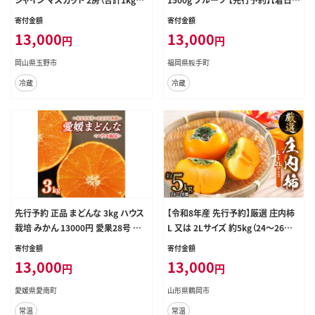
上） ブドウ 葡萄 岡山県産 国産 フル
指定不可】《2月中旬-3月中旬頃出
寄付金額
寄付金額
ーツ 果物 OEC KINGDOM ぶどう家
荷》ふるさと納税 いちご 福岡県 鞍手
13,000
13,000
円
円
果物類
郡 【鞍手町】---kr_ckramar_q2_26
_13000_1500g---
岡山県玉野市
福岡県鞍手町
冷蔵
冷蔵
先行予約 正品 まどんな 3kg ハウス
【令和8年産 先行予約】厳選 庄内柿
栽培 みかん 13000円 愛果28号 紅
L 又は 2Lサイズ 約5kg（24～26個）
まどんな 同品種 あいか アイカ 高級
株式会社 元青果
寄付金額
寄付金額
人気 ブランド 柑橘 果物 フルーツ
13,000
13,000
円
円
期間限定 産地直送 国産 農家直送
特産品 お取り寄せ ギフト プレゼント
愛媛県愛南町
山形県鶴岡市
お歳暮 mikan 蜜柑 ミカン マドンナ
常温
常温