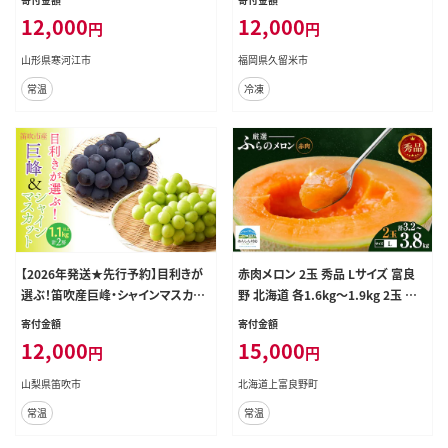
送予定】※ 配送不可 沖縄・離島 012
12,000
12,000
円
円
-B-MM020
山形県寒河江市
福岡県久留米市
常温
冷凍
【2026年発送★先行予約】目利きが
赤肉メロン 2玉 秀品 Lサイズ 富良
選ぶ！笛吹産巨峰・シャインマスカッ
野 北海道 各1.6kg～1.9kg 2玉 セッ
ト 1.1ｋｇ以上（各1房 計2房入り） 16
ト 富良野メロン ファーム富良野 メ
寄付金額
寄付金額
8-102-26y
ロン めろん 果物 くだもの フルーツ
12,000
15,000
円
円
デザート 北海道 北海道上富良野町
山梨県笛吹市
北海道上富良野町
常温
常温