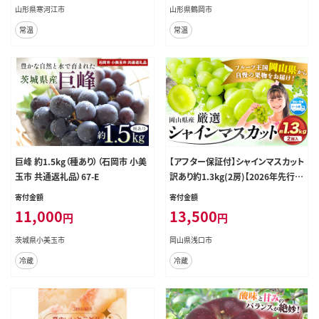
山形県寒河江市
山形県鶴岡市
常温
常温
巨峰 約1.5kg（種あり）（石岡市 小美
【アフター保証付】シャインマスカット
玉市 共通返礼品）67-E
訳あり約1.3kg(2房)【2026年先行予
約】《9月上旬-11月上旬頃に出荷》｜
寄付金額
寄付金額
シャインマスカット人気シャインマス
11,000
13,500
円
円
カット 岡山県産シャインマスカット
産地直送 シャインマスカット おすす
茨城県小美玉市
岡山県浅口市
めシャインマスカット 産地岡山県 浅
冷蔵
冷蔵
口市 シャインマスカット ぶどう フル
ーツ 果物 贈り物 ギフト 国産 岡山県
産 送料無料---124_c2402_9a11a_
25_13500_2p---