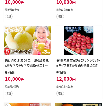
10,000
10,000
円
円
高級柑橘 みかん 蜜柑 果物 くだもの
フルーツ ミカン 果汁 国産 特産品
愛媛県西予市
和歌山県有田市
株式会社三代目みかん職人 愛媛 西
常温
常温
予市【常温】
先行予約【訳あり】 二十世紀梨 約3k
令和8年産 雪室りんご「サンふじ」 5k
g《8月下旬-9月下旬頃出荷》二十世
g サイズおまかせ 山形県産【2027年
紀梨 梨 ご家庭用 旬 二十世紀 鳥取
1月下旬頃から2月下旬頃発送予定】
寄付金額
寄付金額
県 八頭町 なし 果物 フルーツ 特産
※配送不可 沖縄・離島 012-B-MM0
10,000
12,000
円
円
品 送料無料 果汁デザート 八頭---ya
39
zu_zsy_247_3kg---
鳥取県八頭町
山形県寒河江市
常温
常温