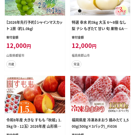
【2026年先行予約】シャインマスカッ
特選 幸水 約3kg 大玉 6～8個 なし
ト 2房 （約1.0kg）
梨 ナシ もぎたて 甘い 旬 果物 GAP
認証 産地直送 贈り物 贈答用 送料無
寄付金額
寄付金額
料 上の山 彩果園 うえのやま さいか
12,000
12,000
円
円
えん 福島県 郡山市
山梨県都留市
福島県郡山市
冷蔵
常温
令和8年産 大きな すもも 「秋姫」 1.
福岡県産 冷凍あまおう 摘みたて 1,5
5kg（9 - 12玉） 2026年産 山形県産
00g(500g×3パック)_Fi036
【2026年9月中旬頃から9月末頃発
寄付金額
寄付金額