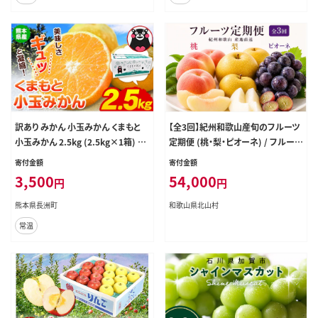
スマイルカット 甘い おいしい ゼリ
ー ぷるぷる 前田ファーム 愛南町 愛
媛県
訳あり みかん 小玉みかん くまもと
【全3回】紀州和歌山産旬のフルーツ
小玉みかん 2.5kg (2.5kg×1箱) 秋
定期便 (桃・梨・ピオーネ) / フルーツ
旬 不揃い 傷 ご家庭用 SDGs 小玉
柑橘 和歌山 もも モモ 梨 なし ぶど
寄付金額
寄付金額
たっぷり 熊本県 産 S-3Sサイズ フル
う 葡萄 シャインマスカット ピオーネ
3,500
54,000
円
円
ーツ 旬 柑橘 長洲町 温州みかん《9
紫苑 【tkb424】
月下旬-12月下旬頃出荷》---fn_nkd
熊本県長洲町
和歌山県北山村
mkn_p912_r8_3500_25k---
常温