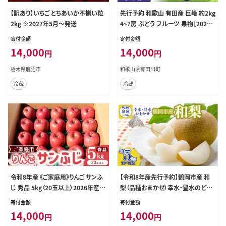
【訳あり】いちご とちあいか不揃い粒
先行予約 和歌山 有田産 巨峰 約2kg
2kg ※2027年5月～発送
4~7房 ぶどう フルーツ 果物［2026
年8月下旬以降発送］
寄付金額
寄付金額
14,000
14,000
円
円
栃木県鹿沼市
和歌山県有田川町
冷蔵
冷蔵
令和8年産 《ご家庭用》りんご サンふ
【令和8年産先行予約】鶴岡市産 和
じ 秀品 5kg（20玉以上）2026年産
梨（品種おまかせ）幸水・豊水のどち
山形県産【2026年12月上旬頃から
らか1種 約5kg（16～24玉） K-836
寄付金額
寄付金額
下旬頃発送予定】 014-B-HK007
泉屋商店
14,000
14,000
円
円