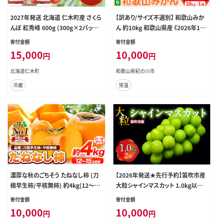
2027年発送 北海道 仁木町産 さくら
【訳あり/サイズ不選別】 和歌山みか
んぼ 紅秀峰 600g (300g×2パック)
ん 約10kg 和歌山県産 《2026年11
L-Mサイズ 混合 旬 桜桃 産地直送 サ
月中旬-1月中旬頃出荷》たっぷり ご
寄付金額
寄付金額
クランボ チェリー フルーツ 果物 果
家庭用 2L～2S 産地直送 みかん 旬
15,000
10,000
円
円
物類 仁木町 仁木 [松山商店]
蜜柑 ミカン 柑橘 果物 フルーツ 和
歌山県 紀の川市---wfn_wlocal175
北海道仁木町
和歌山県紀の川市
_11c1c_26_10000_10---
冷蔵
常温
濃厚な秋のごちそう たねなし柿 (刀
【2026年発送★先行予約】笛吹市産
根早生柿/平核無柿) 約4kg(12～15
大粒シャインマスカット 1.0kg以上
玉前後)《2026年9月中旬-11月上旬
(2房) 227-001-26y
寄付金額
寄付金額
頃出荷》 和歌山県 紀の川市 種なし
10,000
10,000
円
円
柿 産地直送 柿 果物 フルーツ 2L～