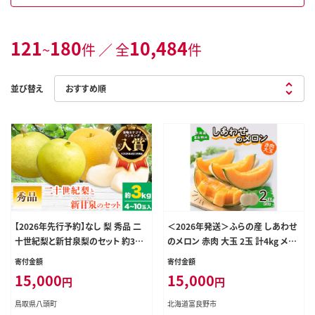
121
180
10,484
~
件 ／ 全
件
並び替え
【2026年先行予約】なし 梨 秀品 二
＜2026年発送＞ふらの産 しあわせ
十世紀梨と新甘泉梨のセット 約3kg
のメロン 赤肉 大玉 2玉 計4kg メロ
(4～10玉入) 高間商店《2026年8月
ン 富良野メロン
寄付金額
寄付金額
下旬-10月上旬頃出荷》鳥取県 八頭
15,000
15,000
円
円
町 青果物 フルーツ 梨 和梨---yazu
_tkm_98_3---
鳥取県八頭町
北海道富良野市