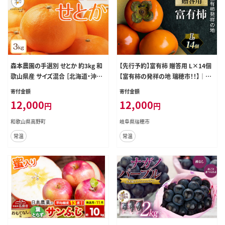
森本農園の手選別 せとか 約3kg 和
【先行予約】富有柿 贈答用 L×14個
歌山県産 サイズ混合 ［北海道・沖
【富有柿の発祥の地 瑞穂市！！】｜富
縄・離島配送不可］［2027年2月下旬
有柿 柿 かき カキ フルーツ 果物 贈
寄付金額
寄付金額
から順次発送予定］［RN130］
答 贈答用 プレゼント ギフト 贈り物
12,000
12,000
円
円
秋 Lサイズ 人気 産地直送 岐阜 瑞穂
市 送料無料 ※2026年11月～発送
和歌山県高野町
岐阜県瑞穂市
常温
常温