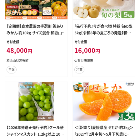
［定期便］森本農園の手選別 訳あり
『先行予約』今が食べ頃 特栽 旬の梨
みかん 約10kg サイズ混合 和歌山
5kg【令和8年の夏ごろの発送】和梨
県産 ［北海道・沖縄・離島配送不可］
幸水 豊水 新高 あきづき 愛宕 果物
寄付金額
寄付金額
［2026年10月～2027年1月まで全4
フルーツ くだもの
48,000
16,000
円
円
回お届け］ ［RN166］
和歌山県高野町
佐賀県唐津市
常温
冷蔵
【2026年発送★先行予約】クール便
＜【訳あり】愛媛県産 せとか 約3kg＞
シャインマスカット 1.2kg以上 106-
『2027年2月中旬～5月下旬迄に順