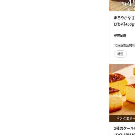
まろやかな甘
ぼちゃ］450g
寄付金額
北海道佐呂間町
常温
2種のケーキ
パイ） SRMJ0