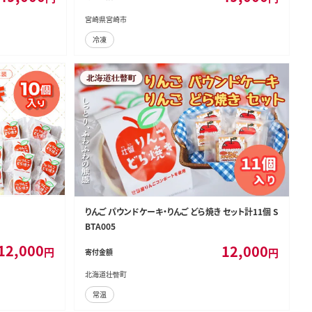
宮崎県宮崎市
冷凍
りんご パウンドケーキ・りんご どら焼き セット計11個 S
BTA005
12,000
12,000
円
円
寄付金額
北海道壮瞥町
常温