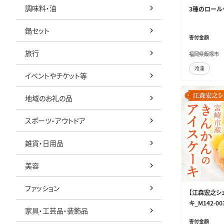
調味料・油
3種のロールケ
鍋セット
寄付金額
旅行
福岡県飯塚市
冷凍
イベントやチケット等
地域のお礼の品
スポーツ・アウトドア
雑貨・日用品
美容
ファッション
【江森宏之シ
キ_M142-00
家具・工芸品・装飾品
寄付金額