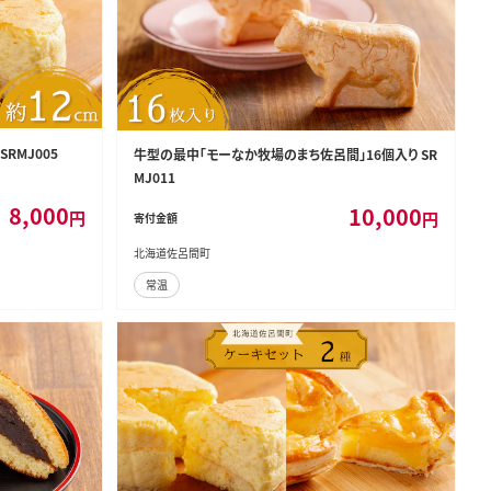
RMJ005
牛型の最中「モーなか牧場のまち佐呂間」16個入り SR
MJ011
8,000
10,000
円
円
寄付金額
北海道佐呂間町
常温