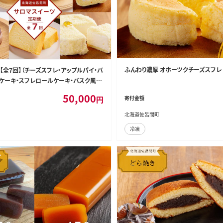
ふんわり濃厚 オホーツクチーズスフレ S
【全7回】（チーズスフレ・アップルパイ・バ
ケーキ・スフレロールケーキ・バスク風チ
ーズケーキ・ブランデーケーキ・レアチー
50,000
円
寄付金額
MJ001
北海道佐呂間町
冷凍