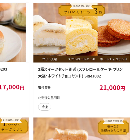
203
3種スイーツセット 別送 (スフレロールケーキ・プリン
大福・ホワイトチョコサンド) SRMJ002
17,000
21,000
円
円
寄付金額
北海道佐呂間町
冷凍