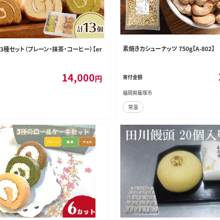
素焼きカシューナッツ 750g【A-802】
種セット（プレーン・抹茶・コーヒー）【er
14,000
円
寄付金額
福岡県飯塚市
常温