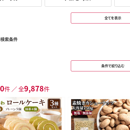
全てを表示
み検索条件
条件で絞り込む
0
9,878
件 ／ 全
件