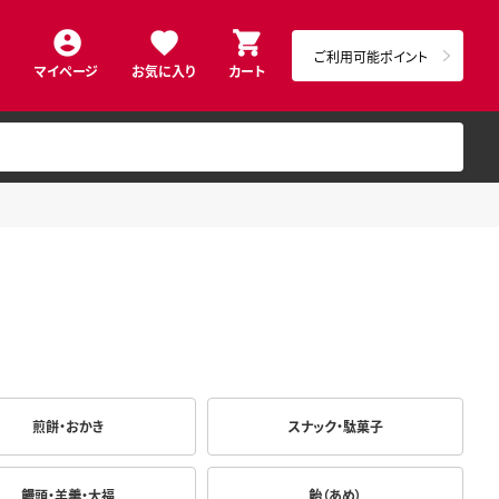
ご利用可能ポイント
マイページ
お気に入り
カート
煎餅・おかき
スナック・駄菓子
饅頭・羊羹・大福
飴（あめ）