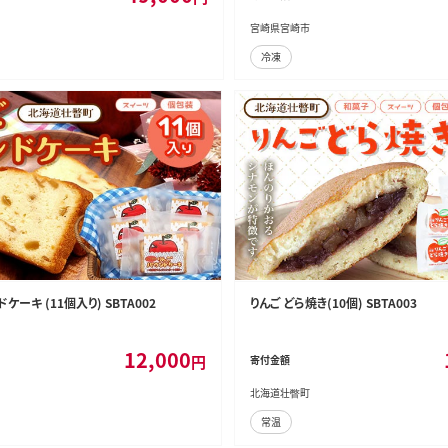
宮崎県宮崎市
冷凍
ケーキ (11個入り) SBTA002
りんご どら焼き(10個) SBTA003
12,000
円
寄付金額
北海道壮瞥町
常温