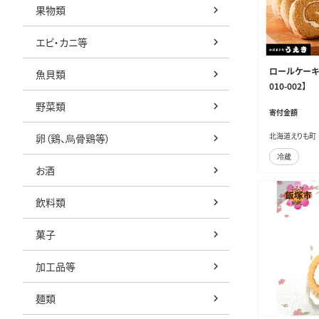
果物類
エビ・カニ等
ロールケーキ3
魚貝類
010-002】
野菜類
寄付金額
北海道えりも町
卵（鶏、烏骨鶏等）
冷蔵
お酒
飲料類
菓子
加工品等
麺類