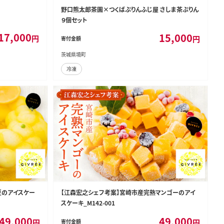
野口熊太郎茶園×つくばぷりんふじ屋 さしま茶ぷりん
９個セット
17,000
15,000
円
円
寄付金額
茨城県境町
冷凍
夏のアイスケー
【江森宏之シェフ考案】宮崎市産完熟マンゴーのアイ
スケーキ_M142-001
49,000
49,000
円
円
寄付金額