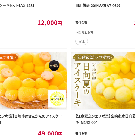
ーキセット【A2-128】
田川饅頭 20個入り【A7-030】
12,000
円
寄付金額
福岡県飯塚市
常温
ェフ考案】宮崎市産きんかんのアイスケー
【江森宏之シェフ考案】宮崎市産日向
3
キ_M142-004
49,000
円
寄付金額