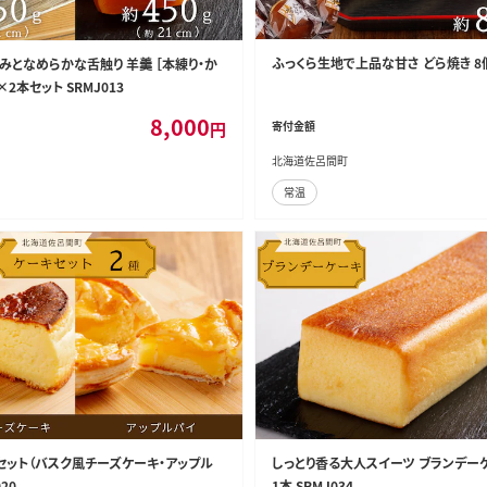
ふっくら生地で上品な甘さ どら焼き 8個入
みとなめらかな舌触り 羊羹 ［本練り・か
×2本セット SRMJ013
8,000
円
寄付金額
北海道佐呂間町
常温
セット（バスク風チーズケーキ・アップル
しっとり香る大人スイーツ ブランデーケ
20
1本 SRMJ034