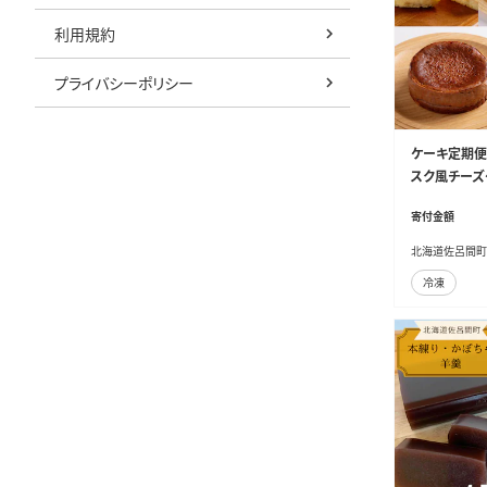
利用規約
プライバシーポリシー
ケーキ定期便
スク風チーズ
ョコレートチ
寄付金額
ズケーキ） SR
北海道佐呂間町
冷凍