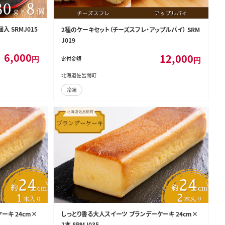
 SRMJ015
2種のケーキセット（チーズスフレ・アップルパイ） SRM
J019
6,000
12,000
円
円
寄付金額
北海道佐呂間町
冷凍
ーキ 24cm×
しっとり香る大人スイーツ ブランデーケーキ 24cm×
2本 SRMJ035