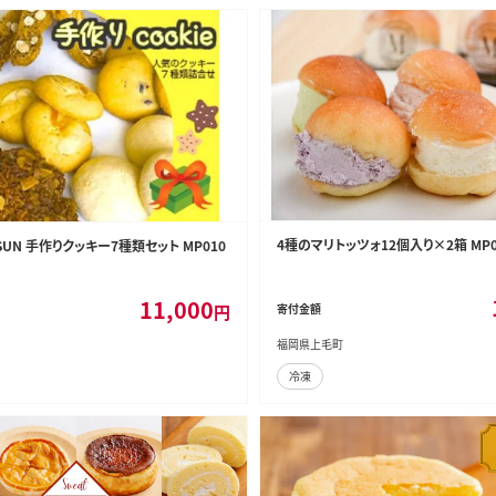
4種のマリトッツォ12個入り×2箱 MP0
UN 手作りクッキー7種類セット MP010
11,000
円
寄付金額
福岡県上毛町
冷凍