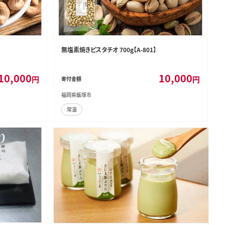
無塩素焼きピスタチオ 700g【A-801】
10,000
10,000
円
円
寄付金額
福岡県飯塚市
常温