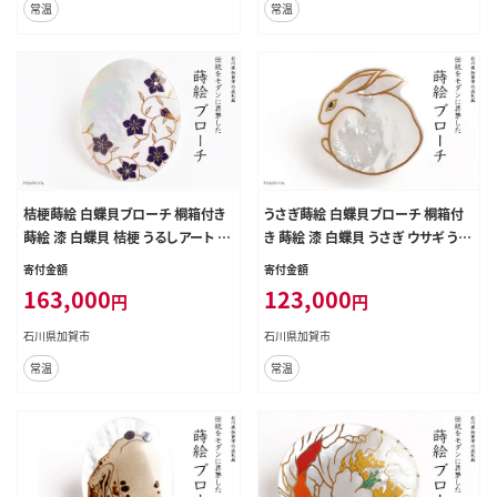
常温
常温
桔梗蒔絵 白蝶貝ブローチ 桐箱付き
うさぎ蒔絵 白蝶貝ブローチ 桐箱付
蒔絵 漆 白蝶貝 桔梗 うるしアート ハ
き 蒔絵 漆 白蝶貝 うさぎ ウサギ うる
ンドメイド ブローチ アクセサリー ギ
しアート ブローチ アクセサリー ギフ
寄付金額
寄付金額
フト 伝統工芸 工芸品 国産 日本製
ト 伝統工芸 工芸品 国産 日本製 復
163,000
123,000
円
円
復興 震災 コロナ 能登半島地震復興
興 震災 コロナ 能登半島地震復興支
支援 北陸新幹線 F6P-1513
援 北陸新幹線 F6P-1515
石川県加賀市
石川県加賀市
常温
常温