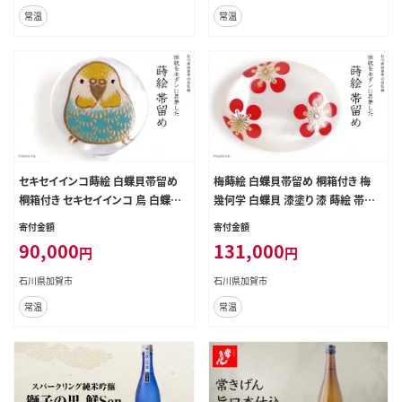
常温
常温
セキセイインコ蒔絵 白蝶貝帯留め
梅蒔絵 白蝶貝帯留め 桐箱付き 梅
桐箱付き セキセイインコ 鳥 白蝶貝
幾何学 白蝶貝 漆塗り 漆 蒔絵 帯留
漆塗り 漆 蒔絵 帯留 帯留め アクセサ
帯留め アクセサリー 和装 着物 和服
寄付金額
寄付金額
リー 和装 着物 和服 工芸品 国産 日
伝統工芸 工芸品 国産 日本製 うるし
90,000
131,000
円
円
本製 復興 震災 コロナ 能登半島地
アート 復興 震災 コロナ 能登半島地
震復興支援 北陸新幹線 F6P-1717
震復興支援 北陸新幹線 F6P-1720
石川県加賀市
石川県加賀市
常温
常温