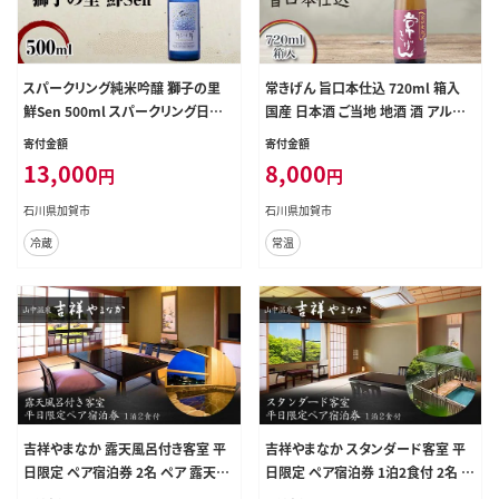
スパークリング純米吟醸 獅子の里
常きげん 旨口本仕込 720ml 箱入
鮮Sen 500ml スパークリング日本
国産 日本酒 ご当地 地酒 酒 アルコ
酒 日本酒 純米吟醸 食中酒 瓶 酒 ア
ール 鹿野酒造 贈り物 ギフト F6P-29
寄付金額
寄付金額
ルコール 飲料 贈り物 ギフト 国産 日
88
13,000
8,000
円
円
本製 復興 震災 コロナ 能登半島地
震復興支援 北陸新幹線 F6P-2482
石川県加賀市
石川県加賀市
冷蔵
常温
吉祥やまなか 露天風呂付き客室 平
吉祥やまなか スタンダード客室 平
日限定 ペア宿泊券 2名 ペア 露天風
日限定 ペア宿泊券 1泊2食付 2名 ペ
呂 温泉 宿泊券 旅行 トラベル 宿泊
ア 食事付 温泉 宿泊券 旅行 トラベ