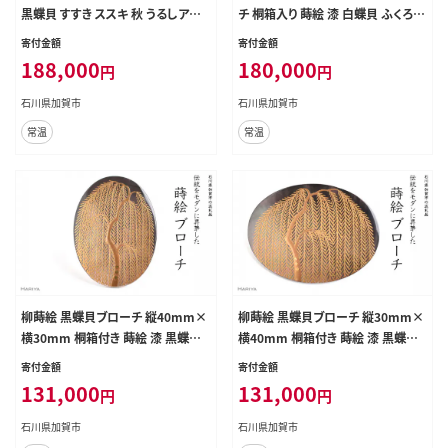
黒蝶貝 すすき ススキ 秋 うるしアー
チ 桐箱入り 蒔絵 漆 白蝶貝 ふくろう
ト ハンドメイド ブローチ アクセサリ
フクロウ うるしアート ブローチ アク
寄付金額
寄付金額
ー ギフト 伝統工芸 工芸品 国産 日
セサリー ギフト 伝統工芸 工芸品 国
188,000
180,000
円
円
本製 復興 震災 コロナ 能登半島地
産 日本製 復興 震災 コロナ 能登半
震復興支援 北陸新幹線 F6P-1508
島地震復興支援 北陸新幹線 F6P-1
石川県加賀市
石川県加賀市
510
常温
常温
柳蒔絵 黒蝶貝ブローチ 縦40mm×
柳蒔絵 黒蝶貝ブローチ 縦30mm×
横30mm 桐箱付き 蒔絵 漆 黒蝶貝
横40mm 桐箱付き 蒔絵 漆 黒蝶貝
柳 うるしアート ブローチ アクセサリ
柳 うるしアート ブローチ アクセサリ
寄付金額
寄付金額
ー ギフト 伝統工芸 工芸品 国産 日
ー ギフト 伝統工芸 工芸品 国産 日
131,000
131,000
円
円
本製 復興 震災 コロナ 能登半島地
本製 復興 震災 コロナ 能登半島地
震復興支援 北陸新幹線 F6P-1511
震復興支援 北陸新幹線 F6P-1512
石川県加賀市
石川県加賀市