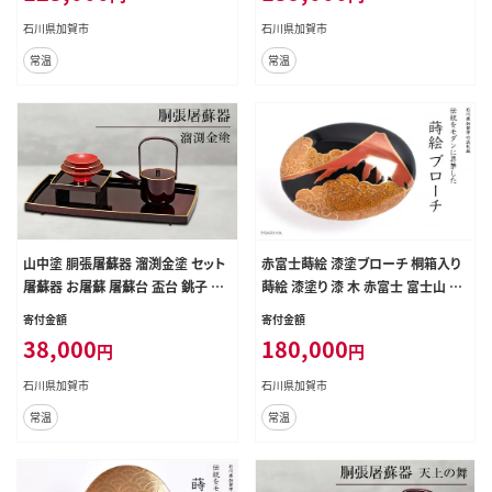
援 北陸新幹線 F6P-1505
支援 北陸新幹線 F6P-1503
石川県加賀市
石川県加賀市
常温
常温
山中塗 胴張屠蘇器 溜渕金塗 セット
赤富士蒔絵 漆塗ブローチ 桐箱入り
屠蘇器 お屠蘇 屠蘇台 盃台 銚子 盃
蒔絵 漆塗り 漆 木 赤富士 富士山 葛
贈り物 ギフト 伝統工芸 工芸品 ABS
飾北斎 富嶽百景 登龍の不二 ブロー
寄付金額
寄付金額
樹脂 日本製 F6P-0481
チ アクセサリー 伝統工芸 工芸品 国
38,000
180,000
円
円
産 日本製 復興 震災 コロナ 能登半
島地震復興支援 北陸新幹線 F6P-1
石川県加賀市
石川県加賀市
506
常温
常温