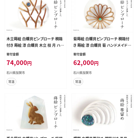
木立蒔絵 白蝶貝ピンブローチ 桐箱
菊蒔絵 白蝶貝ピンブローチ 桐箱付
付き 蒔絵 漆 白蝶貝 木立 枝 月 ハン
き 蒔絵 漆 白蝶貝 菊 ハンドメイド
ドメイド ピンブローチ アクセサリー
ピンブローチ アクセサリー ギフト 伝
寄付金額
寄付金額
ギフト 伝統工芸 工芸品 国産 日本製
統工芸 工芸品 国産 日本製 復興 震
74,000
62,000
円
円
復興 震災 コロナ 能登半島地震復興
災 コロナ 能登半島地震復興支援 北
支援 北陸新幹線 F6P-1696
陸新幹線 F6P-1695
石川県加賀市
石川県加賀市
常温
常温