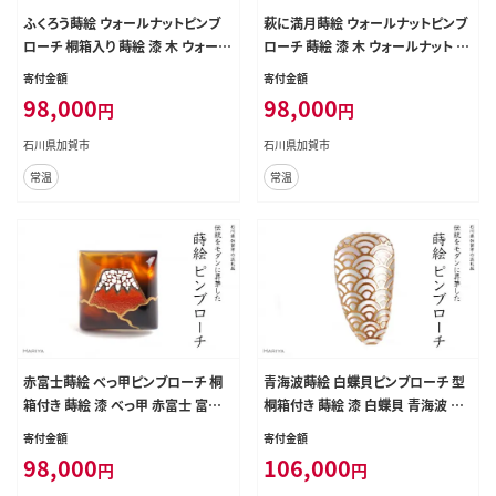
ふくろう蒔絵 ウォールナットピンブ
萩に満月蒔絵 ウォールナットピンブ
ローチ 桐箱入り 蒔絵 漆 木 ウォール
ローチ 蒔絵 漆 木 ウォールナット 萩
ナット 三日月 月 ふくろう フクロウ
満月 ススキ ピンブローチ アクセサリ
寄付金額
寄付金額
ピンブローチ アクセサリー 贈り物 伝
ー 贈り物 伝統工芸 工芸品 国産 日
98,000
98,000
円
円
統工芸 復興 震災 コロナ 能登半島
本製 復興 震災 コロナ 能登半島地
地震復興支援 北陸新幹線 F6P-154
震復興支援 北陸新幹線 F6P-1546
石川県加賀市
石川県加賀市
5
常温
常温
赤富士蒔絵 べっ甲ピンブローチ 桐
青海波蒔絵 白蝶貝ピンブローチ 型
箱付き 蒔絵 漆 べっ甲 赤富士 富士
桐箱付き 蒔絵 漆 白蝶貝 青海波 ハ
山 ハンドメイド ピンブローチ アクセ
ンドメイド ピンブローチ アクセサリ
寄付金額
寄付金額
サリー ギフト 伝統工芸 工芸品 国産
ー ギフト 伝統工芸 工芸品 国産 日
98,000
106,000
円
円
日本製 復興 震災 コロナ 能登半島
本製 復興 震災 コロナ 能登半島地