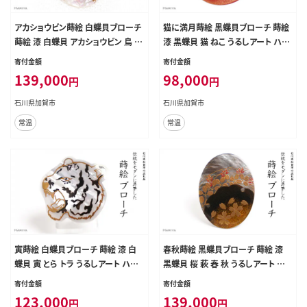
アカショウビン蒔絵 白蝶貝ブローチ
猫に満月蒔絵 黒蝶貝ブローチ 蒔絵
蒔絵 漆 白蝶貝 アカショウビン 鳥 う
漆 黒蝶貝 猫 ねこ うるしアート ハン
るしアート ブローチ アクセサリー ギ
ドメイド ブローチ アクセサリー ギフ
寄付金額
寄付金額
フト 伝統工芸 工芸品 国産 日本製
ト 伝統工芸 工芸品 国産 日本製 復
139,000
98,000
円
円
復興 震災 コロナ 能登半島地震復興
興 震災 コロナ 能登半島地震復興支
支援 北陸新幹線 F6P-1499
援 北陸新幹線 F6P-1502
石川県加賀市
石川県加賀市
常温
常温
寅蒔絵 白蝶貝ブローチ 蒔絵 漆 白
春秋蒔絵 黒蝶貝ブローチ 蒔絵 漆
蝶貝 寅 とら トラ うるしアート ハン
黒蝶貝 桜 萩 春 秋 うるしアート ハ
ドメイド ブローチ アクセサリー ギフ
ンドメイド ブローチ アクセサリー ギ
寄付金額
寄付金額
ト 伝統工芸 工芸品 国産 日本製 復
フト 伝統工芸 工芸品 国産 日本製
123,000
139,000
円
円
興 震災 コロナ 能登半島地震復興支
復興 震災 コロナ 能登半島地震復興