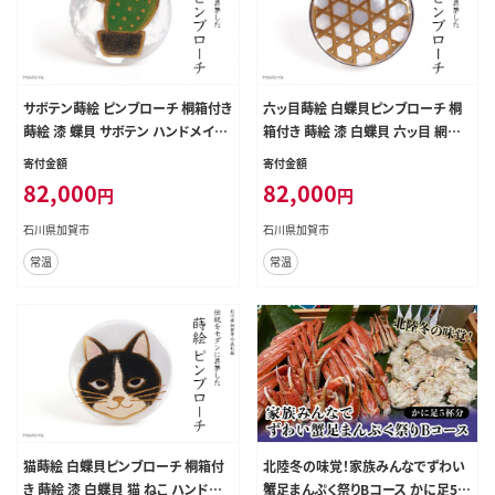
サボテン蒔絵 ピンブローチ 桐箱付き
六ッ目蒔絵 白蝶貝ピンブローチ 桐
蒔絵 漆 蝶貝 サボテン ハンドメイド
箱付き 蒔絵 漆 白蝶貝 六ッ目 網目
アクセサリー ギフト 伝統工芸 工芸
ハンドメイド ピンブローチ アクセサ
寄付金額
寄付金額
品 国産 日本製 復興 震災 コロナ 能
リー ギフト 伝統工芸 工芸品 国産 日
82,000
82,000
円
円
登半島地震復興支援 北陸新幹線 F6
本製 復興 震災 コロナ 能登半島地
P-1561
震復興支援 北陸新幹線 F6P-1559
石川県加賀市
石川県加賀市
常温
常温
猫蒔絵 白蝶貝ピンブローチ 桐箱付
北陸冬の味覚！家族みんなでずわい
き 蒔絵 漆 白蝶貝 猫 ねこ ハンドメ
蟹足まんぷく祭りBコース かに足5杯