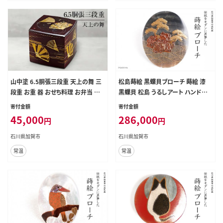
山中塗 6.5胴張三段重 天上の舞 三
松島蒔絵 黒蝶貝ブローチ 蒔絵 漆
段重 お重 器 おせち料理 お弁当 運
黒蝶貝 松島 うるしアート ハンドメ
動会 ピクニック お花見 贈り物 ギフ
イド ブローチ アクセサリー ギフト
寄付金額
寄付金額
ト 伝統工芸 工芸品 ABS樹脂 日本製
伝統工芸 工芸品 国産 日本製 復興
45,000
286,000
円
円
F6P-0479
震災 コロナ 能登半島地震復興支援
北陸新幹線 F6P-1501
石川県加賀市
石川県加賀市
常温
常温