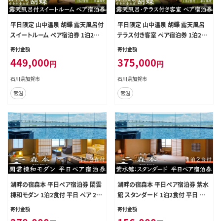
平日限定 山中温泉 胡蝶 露天風呂付
平日限定 山中温泉 胡蝶 露天風呂
スイートルーム ペア宿泊券 1泊2食
テラス付き客室 ペア宿泊券 1泊2食
付 平日 ペア 2名 宿泊券 食事付き
付 平日 ペア 2名 宿泊券 食事付き
寄付金額
寄付金額
宿泊 温泉 宿 旅館 ホテル 旅行 レジ
温泉 宿泊 宿 旅館 ホテル 旅行 レジ
449,000
375,000
円
円
ャー 観光 復興 震災 コロナ 能登半
ャー 観光 復興 震災 コロナ 能登半
島地震復興支援 北陸新幹線 F6P-2
島地震復興支援 北陸新幹線 F6P-2
石川県加賀市
石川県加賀市
043
044
常温
常温
湖畔の宿森本 平日ペア宿泊券 閑雲
湖畔の宿森本 平日ペア宿泊券 紫水
棟和モダン 1泊2食付 平日 ペア 2名
館 スタンダード 1泊2食付 平日 ペア
宿泊券 食事付き 懐石料理 宿泊 温
2名 宿泊券 食事付き 懐石料理 宿泊
寄付金額
寄付金額
泉旅館 ホテル 旅行 レジャー能登半
温泉旅館 宿 旅館 ホテル 旅行 レジ