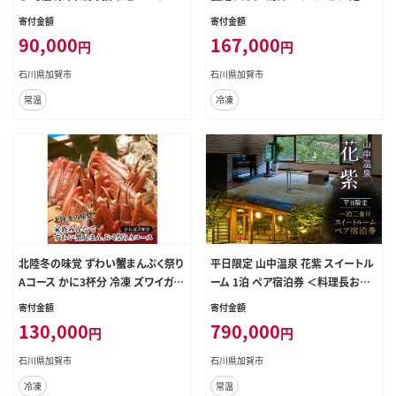
イド ピンブローチ アクセサリー ギフ
分 冷凍 ズワイ ずわい蟹 ずわいがに
寄付金額
寄付金額
ト 伝統工芸 工芸品 国産 日本製 復
カニ 鍋 BBQ グルメ 海産物 海の幸
90,000
167,000
円
円
興 震災 コロナ 能登半島地震復興支
食品 復興 震災 コロナ 能登半島地
援 北陸新幹線 F6P-2091
震復興支援 北陸新幹線 F6P-1565
石川県加賀市
石川県加賀市
常温
冷凍
北陸冬の味覚 ずわい蟹まんぷく祭り
平日限定 山中温泉 花紫 スイートル
Aコース かに3杯分 冷凍 ズワイガニ
ーム 1泊 ペア宿泊券 ＜料理長おま
ずわい蟹 ずわいがに 蟹 かに カニ
かせ懐石＞ 1泊2食付 平日 半露天
寄付金額
寄付金額
鍋 BBQ バーベキュー グルメ 海産物
風呂 サウナ ペア 2名 宿泊券 食事付
130,000
790,000
円
円
海の幸 食品 復興 震災 コロナ 能登
き 旅館 ホテル 旅行 観光 復興 震災
半島地震復興支援 北陸新幹線 F6P-
コロナ 能登半島地震復興支援 北陸
石川県加賀市
石川県加賀市
1564
新幹線 F6P-2889
冷凍
常温