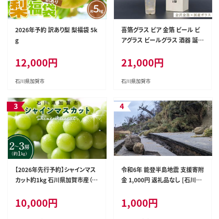
2026年予約 訳あり梨 梨福袋 5k
喜箔グラス ビア 金箔 ビール ビ
g
アグラス ビールグラス 酒器 誕生
日 プレゼント 父の日 母の日 敬
12,000円
21,000円
老の日 お祝い ギフト 石川 加賀
F6P-2469
石川県加賀市
石川県加賀市
【2026年先行予約】シャインマス
令和6年 能登半島地震 支援寄附
カット約1kg 石川県加賀市産（ご
金 1,000円 返礼品なし [石川県
家庭用） シャインマスカット マス
輪島市] 災害支援 被災地支援
10,000円
1,000円
カット ぶどうぶどうぶどう 葡萄
デザート フルーツフルーツフル