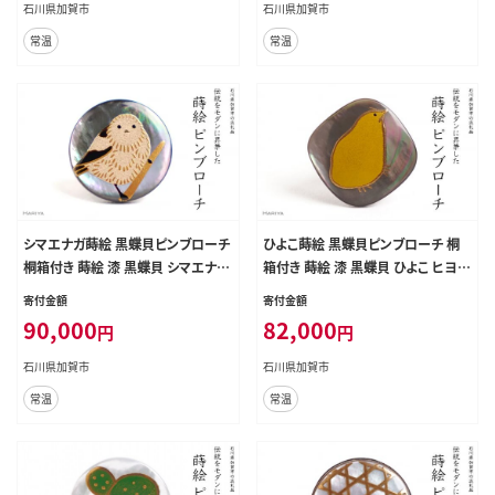
地震復興支援 北陸新幹線 F6P-155
震復興支援 北陸新幹線 F6P-1553
石川県加賀市
石川県加賀市
1
常温
常温
シマエナガ蒔絵 黒蝶貝ピンブローチ
ひよこ蒔絵 黒蝶貝ピンブローチ 桐
桐箱付き 蒔絵 漆 黒蝶貝 シマエナガ
箱付き 蒔絵 漆 黒蝶貝 ひよこ ヒヨコ
ハンドメイド ピンブローチ アクセサ
ハンドメイド ピンブローチ アクセサ
寄付金額
寄付金額
リー ギフト 伝統工芸 工芸品 国産 日
リー ギフト 伝統工芸 工芸品 国産 日
90,000
82,000
円
円
本製 復興 震災 コロナ 能登半島地
本製 復興 震災 コロナ 能登半島地
震復興支援 北陸新幹線 F6P-1555
震復興支援 北陸新幹線 F6P-1562
石川県加賀市
石川県加賀市
常温
常温