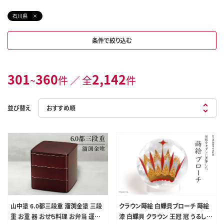
石川県
条件で絞り込む
301
360
2,142
~
件 ／ 全
件
並び替え
山中塗 6.0都三段重 溜渕金塗 三段
クラウン蒔絵 白蝶貝ブローチ 蒔絵
重 お重 器 おせち料理 お弁当 運動
漆 白蝶貝 クラウン 王冠 冠 うるしア