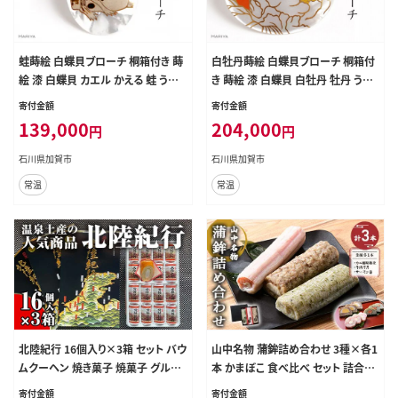
蛙蒔絵 白蝶貝ブローチ 桐箱付き 蒔
白牡丹蒔絵 白蝶貝ブローチ 桐箱付
絵 漆 白蝶貝 カエル かえる 蛙 うる
き 蒔絵 漆 白蝶貝 白牡丹 牡丹 うる
しアート ブローチ アクセサリー ギフ
しアート ハンドメイド ブローチ アク
寄付金額
寄付金額
ト 伝統工芸 工芸品 国産 日本製 復
セサリー ギフト 伝統工芸 工芸品 国
139,000
204,000
円
円
興 震災 コロナ 能登半島地震復興支
産 日本製 復興 震災 コロナ 能登半
援 北陸新幹線 F6P-1522
島地震復興支援 北陸新幹線 F6P-1
石川県加賀市
石川県加賀市
523
常温
常温
北陸紀行 16個入り×3箱 セット バウ
山中名物 蒲鉾詰め合わせ 3種×各1
ムクーヘン 焼き菓子 焼菓子 グルメ
本 かまぼこ 食べ比べ セット 詰合せ
お菓子 菓子 食品 お土産 おやつ お
蒲鉾 カニ風味梅花 牛肉半月 サーモ
寄付金額
寄付金額