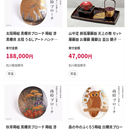
太陽蒔絵 黒蝶貝ブローチ 蒔絵 漆
山中塗 胴張屠蘇器 天上の舞 セット
黒蝶貝 太陽 うるしアート ハンドメ
屠蘇器 お屠蘇 屠蘇台 盃台 銚子 盃
イド ブローチ アクセサリー ギフト
贈り物 ギフト 伝統工芸 工芸品 ABS
寄付金額
寄付金額
伝統工芸 工芸品 国産 日本製 復興
樹脂 日本製 F6P-0482
188,000
47,000
円
円
震災 コロナ 能登半島地震復興支援
北陸新幹線 F6P-1507
石川県加賀市
石川県加賀市
常温
常温
秋草蒔絵 黒蝶貝ブローチ 蒔絵 漆
森の中のふくろう蒔絵 白蝶貝ブロー