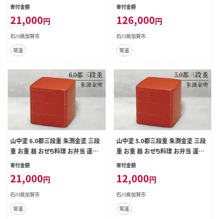
会 ピクニック お花見 贈り物 ギフト
ート ハンドメイド ブローチ アクセサ
寄付金額
寄付金額
伝統工芸 工芸品 ABS樹脂 日本製 F
リー ギフト 伝統工芸 工芸品 国産 日
21,000
126,000
円
円
6P-0476
本製 復興 震災 コロナ 能登半島地
震復興支援 北陸新幹線 F6P-1492
石川県加賀市
石川県加賀市
常温
常温
山中塗 6.0都三段重 朱渕金塗 三段
山中塗 5.0都三段重 朱渕金塗 三段
重 お重 器 おせち料理 お弁当 運動
重 お重 器 おせち料理 お弁当 運動
会 ピクニック お花見 贈り物 ギフト
会 ピクニック お花見 贈り物 ギフト
寄付金額
寄付金額
伝統工芸 工芸品 ABS樹脂 日本製 F
伝統工芸 工芸品 ABS樹脂 日本製 F
21,000
12,000
円
円
6P-0478
6P-0477
石川県加賀市
石川県加賀市
常温
常温