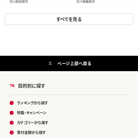
ーツフルーツ 果物 くだもの 果
石川県加賀市
石川県輪島市
実 食品 F6P-2629
すべてを見る
ページ上部へ戻る
目的別に探す
ランキングから探す
特集・キャンペーン
カテゴリーから探す
寄付金額から探す