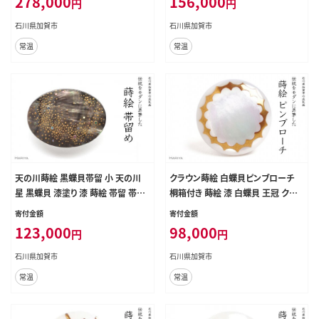
278,000
156,000
円
円
島地震復興支援 復興 震災 コロナ
ャー 観光 復興 震災 コロナ 能登半
能登半島地震復興支援 北陸新幹線
島地震復興支援 北陸新幹線 F6P-1
石川県加賀市
石川県加賀市
F6P-1632
631
常温
常温
天の川蒔絵 黒蝶貝帯留 小 天の川
クラウン蒔絵 白蝶貝ピンブローチ
星 黒蝶貝 漆塗り 漆 蒔絵 帯留 帯留
桐箱付き 蒔絵 漆 白蝶貝 王冠 クラ
め アクセサリー 和装 着物 和服 ギフ
ウン 冠 ピンブローチ アクセサリー
寄付金額
寄付金額
ト 伝統工芸 工芸品 国産 日本製 う
ギフト 伝統工芸 工芸品 国産 日本製
123,000
98,000
円
円
るしアート 復興 震災 コロナ 能登半
復興 震災 コロナ 能登半島地震復興
島地震復興支援 北陸新幹線 F6P-0
支援 北陸新幹線 F6P-1693
石川県加賀市
石川県加賀市
755
常温
常温