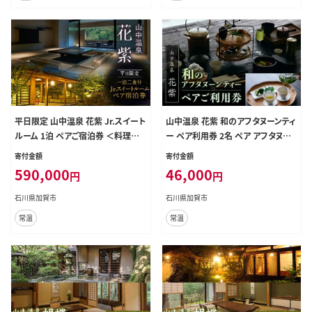
平日限定 山中温泉 花紫 Jr.スイート
山中温泉 花紫 和のアフタヌーンティ
ルーム 1泊 ペアご宿泊券 ＜料理長
ー ペア利用券 2名 ペア アフタヌー
おまかせ懐石＞ 1泊2食付 平日 露天
ンティー 利用券 レジャー 体験 観光
寄付金額
寄付金額
風呂 ペア 2名 宿泊券 食事付き 宿泊
復興 震災 コロナ 能登半島地震復興
590,000
46,000
円
円
宿 旅館 ホテル 旅行 レジャー 観光
支援 北陸新幹線 F6P-2050
復興 震災 コロナ 能登半島地震復興
石川県加賀市
石川県加賀市
支援 北陸新幹線 F6P-2890
常温
常温