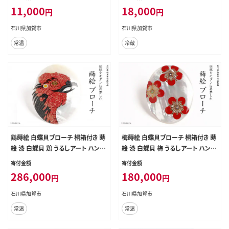
茶請け お茶菓子 復興 震災 コロナ
ン巻き おかず おつまみ 肴 練り物 グ
11,000
18,000
円
円
能登半島地震復興支援 北陸新幹線
ルメ 食品 復興 震災 コロナ 能登半
F6P-2032
島地震復興支援 北陸新幹線 F6P-2
石川県加賀市
石川県加賀市
810
常温
冷蔵
鶏蒔絵 白蝶貝ブローチ 桐箱付き 蒔
梅蒔絵 白蝶貝ブローチ 桐箱付き 蒔
絵 漆 白蝶貝 鶏 うるしアート ハンド
絵 漆 白蝶貝 梅 うるしアート ハンド
メイド ブローチ アクセサリー ギフト
メイド ブローチ アクセサリー ギフト
寄付金額
寄付金額
伝統工芸 工芸品 国産 日本製 復興
伝統工芸 工芸品 国産 日本製 復興
286,000
180,000
円
円
震災 コロナ 能登半島地震復興支援
震災 コロナ 能登半島地震復興支援
北陸新幹線 F6P-1529
北陸新幹線 F6P-1532
石川県加賀市
石川県加賀市
常温
常温