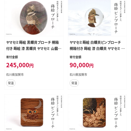
ヤマセミ蒔絵 黒蝶貝ブローチ 桐箱
ヤマセミ蒔絵 白蝶貝ピンブローチ
付き 蒔絵 漆 黒蝶貝 ヤマセミ 山翡翠
桐箱付き 蒔絵 漆 白蝶貝 ヤマセミ ハ
ハンドメイド ブローチ アクセサリー
ンドメイド ピンブローチ アクセサリ
寄付金額
寄付金額
ギフト 伝統工芸 工芸品 国産 日本製
ー ギフト 伝統工芸 工芸品 国産 日
245,000
90,000
円
円
復興 震災 コロナ 能登半島地震復興
本製 復興 震災 コロナ 能登半島地
支援 北陸新幹線 F6P-1535
震復興支援 北陸新幹線 F6P-1542
石川県加賀市
石川県加賀市
常温
常温