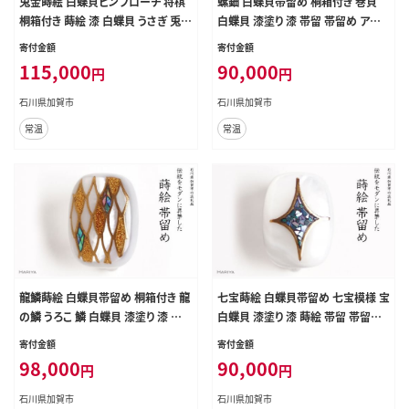
兎金蒔絵 白蝶貝ピンブローチ 将棋
螺鈿 白蝶貝帯留め 桐箱付き 巻貝
桐箱付き 蒔絵 漆 白蝶貝 うさぎ 兎
白蝶貝 漆塗り 漆 帯留 帯留め アクセ
ハンドメイド ピンブローチ アクセサ
サリー 和装 着物 和服 ギフト 伝統工
寄付金額
寄付金額
リー ギフト 伝統工芸 工芸品 国産 日
芸 工芸品 国産 日本製 うるしアート
115,000
90,000
円
円
本製 復興 震災 コロナ 能登半島地
復興 震災 コロナ 能登半島地震復興
震復興支援 北陸新幹線 F6P-1705
支援 北陸新幹線 F6P-1712
石川県加賀市
石川県加賀市
常温
常温
龍鱗蒔絵 白蝶貝帯留め 桐箱付き 龍
七宝蒔絵 白蝶貝帯留め 七宝模様 宝
の鱗 うろこ 鱗 白蝶貝 漆塗り 漆 蒔
白蝶貝 漆塗り 漆 蒔絵 帯留 帯留め
絵 帯留 帯留め アクセサリー 和装 着
アクセサリー 和装 着物 和服 伝統工
寄付金額
寄付金額
物 和服 伝統工芸 工芸品 国産うるし
芸 工芸品 国産 日本製 うるしアート
98,000
90,000
円
円
アート 復興 震災 コロナ 能登半島地
復興 震災 コロナ 能登半島地震復興
震復興支援 北陸新幹線 F6P-1714
支援 北陸新幹線 F6P-1715
石川県加賀市
石川県加賀市