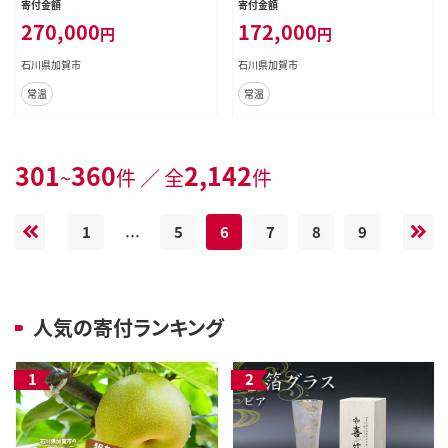
寄付金額
寄付金額
宿泊施設 宿 レジャー F6P-0985
ル 宿泊 宿泊施設 宿 レジャー F6P-0
270,000
172,000
円
円
986
石川県加賀市
石川県加賀市
常温
常温
301
360
2,142
~
件 ／ 全
件
1
5
6
7
8
9
…
人気の寄付ランキング