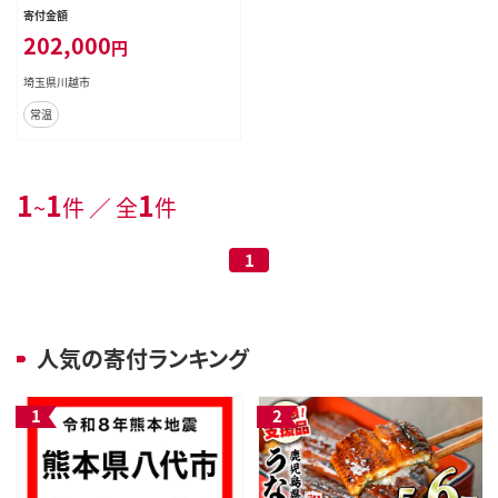
E】
寄付金額
202,000
円
埼玉県川越市
常温
1
1
1
~
件 ／ 全
件
1
人気の寄付ランキング