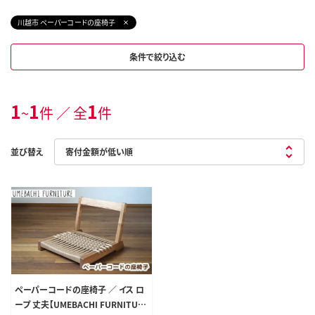
川越市 ペーパーコードの座椅子
条件で絞り込む
1
1
1
~
件 ／ 全
件
並び替え
ペーパーコードの座椅子 ／ イス ロ
ープ 丈夫【UMEBACHI FURNITUR