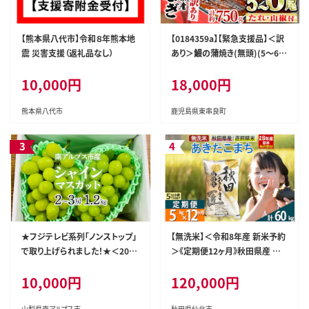
【熊本県八代市】令和８年熊本地
【0184359a】【緊急支援品】＜訳
震 災害支援（返礼品なし）
あり＞鰻の蒲焼き(無頭)(5～6
尾・計約750g・タレ、山椒付) う
10,000円
18,000円
なぎ ウナギ 鰻 国産 蒲焼 蒲焼き
たれ 鹿児島 ふるさと 人気 支援
【アクアおおすみ】
熊本県八代市
鹿児島県東串良町
★フジテレビ系列「ノンストップ」
【無洗米】＜令和8年産 新米予約
で取り上げられました！★＜202
＞《定期便12ヶ月》秋田県産 あき
6年発送先行予約＞南アルプス
たこまち 5kg (5kg×1袋) ×12
10,000円
120,000円
市産シャインマスカット1.2kg以
回 5キロ お米 匠 [サンファーム
上（2～3房） クール便発送 ALPA
西木 米5kg 米 5kg 米 5kg定期
G007
便 お米定期便 あきたこまち ごは
山梨県南アルプス市
秋田県仙北市