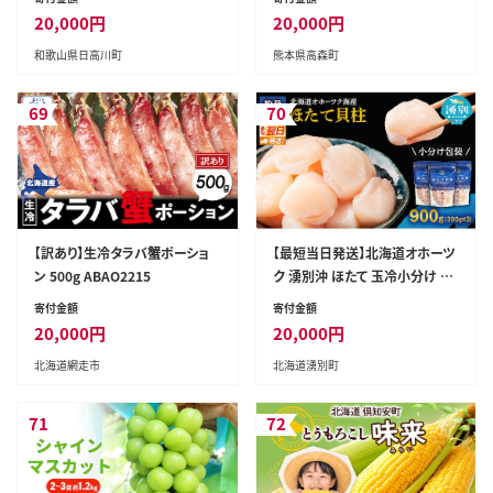
歌山県 日高川町 抹茶 ソフト ソ
ちみつ 合計1kg（500g×2本）と
20,000
円
20,000
円
フトクリーム アイス スイーツ 20
んがりポリ容器 邪神ちゃん 世紀
和歌山県日高川町
熊本県高森町
個 冷凍 送料無料---wshg_fgyr
末編 グッズ 熊本県 高森町
6_30d_26_20000_20p---
69
70
【訳あり】生冷タラバ蟹ポーショ
【最短当日発送】北海道オホーツ
ン 500g ABAO2215
ク 湧別沖 ほたて 玉冷小分け パ
ック 900g（300g×3P）【 ホタテ
寄付金額
寄付金額
帆立 ほたて スタンドパック 海鮮
20,000
円
20,000
円
刺身 貝 貝柱 魚介 魚介類 冷凍
北海道網走市
北海道湧別町
北海道 湧別町 】
71
72