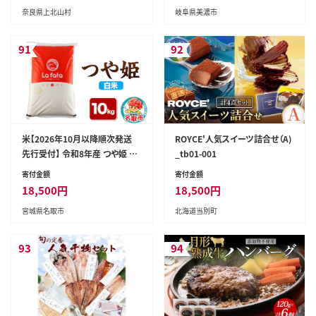
奈良県上北山村
岐阜県美濃市
91
92
米【2026年10月以降順次発送
ROYCE'人気スイーツ詰合せ（A)
先行受付】 令和8年産 つや姫 10
_tb01-001
kg×1袋【白米】至極の一杯 こだ
寄付金額
寄付金額
わりのお米 オシャレな袋 [ラ・フ
18,500
円
18,500
円
ァータ つや姫 ブランド米 お米
宮城県名取市
北海道当別町
白米 精米 米どころ 宮城]
93
94