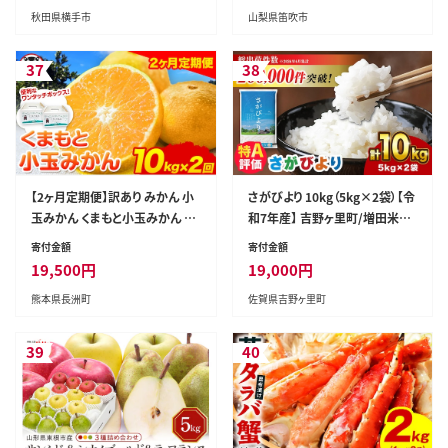
秋田県横手市
山梨県笛吹市
ルーツ あきた夏丸 チッチェ ちっ
ちぇ]
37
38
【2ヶ月定期便】訳あり みかん 小
さがびより 10kg（5kg×2袋）【令
玉みかん くまもと小玉みかん 10
和7年産】 吉野ヶ里町/増田米穀
kg (10kg×1箱) 秋 旬 不揃い
[FBM018]
寄付金額
寄付金額
傷 ご家庭用 SDGs 小玉 たっぷり
19,500
円
19,000
円
熊本県 産 S-3Sサイズ フルーツ
熊本県長洲町
佐賀県吉野ヶ里町
旬 柑橘 長洲町 温州みかん《10
月・11月出荷》---fn_nkomikan
tei_19500_10kg_oct2---
39
40