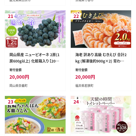
酒造 25度 逸品 本格焼酎 人気
レア 【酒舗三浦屋】
21
22
岡山県産 ニューピオーネ 2房(1
海老 訳あり 高級 むきえび 合計2
房600g以上) 化粧箱入り 【2026
kg (解凍後約900g×2) 背わた
年8月下旬~10月上旬迄発送予
なし 冷凍 加工食品 魚介
寄付金額
寄付金額
定】 果物 くだもの フルーツ ぶど
20,000
円
20,000
円
う ブドウ 葡萄 岡山 おかやま 国
岡山県奈義町
福井県若狭町
産 冷蔵
23
24