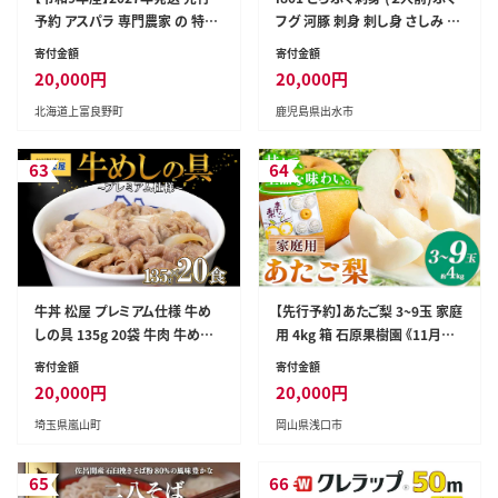
予約 アスパラ 専門農家 の 特選
フグ 河豚 刺身 刺し身 さしみ ふ
グリーンアスパラ 2kg L～2L ア
ぐ刺し おもてなし 晩酌 ポン酢
寄付金額
寄付金額
スパラガス 原農園 朝採りアスパ
ぽん酢 国産 特別な日に 冷凍
20,000
円
20,000
円
ラ 野菜 北海道 上富良野町 グリ
【とらふぐ家】
北海道上富良野町
鹿児島県出水市
ーンアスパラ
63
64
牛丼 松屋 プレミアム仕様 牛め
【先行予約】あたご梨 3~9玉 家庭
しの具 135g 20袋 牛肉 牛めし
用 4kg 箱 石原果樹園 《11月中
牛肉切り落とし お肉 肉 玉ねぎ
旬-12月下旬頃より発送予定》岡
寄付金額
寄付金額
プレミアム 冷凍 時短 簡単 便利
山県 浅口市 梨 なし 果物 フルー
20,000
円
20,000
円
惣菜 夕食 レンチン お弁当 嵐山
ツ くだもの あたご 訳あり---124
埼玉県嵐山町
岡山県浅口市
町
_3196_11b12c_25_20000_4k
g---
65
66