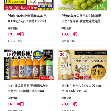
「令和7年産」北海道産ゆめぴり
【令和8年産先行予約】 【山形県
か10kg(5kg×2)【特Aランク】
ぶどう品評会 最優秀賞受賞農
米・食味鑑定士監修＜最短翌日
家】 シャインマスカット 約1.8kg
寄付金額
寄付金額
発送＞【1606120】
(3房入り 秀) 《令和8年9月中旬
19,000
円
19,000
円
～発送》 『青木農園』 山形県 南
北海道三笠市
山形県南陽市
陽市 [2027-R8]
19
20
i847 鹿児島限定 芋焼酎飲み比
アサヒ生ビール（マルエフ）500
べセット＜6銘柄×各900ml 計6
ml×24本（1ケース）
本＞ 焼酎 芋 お酒 定期便 焼酎
寄付金額
寄付金額
飲み比べ 焼酎ハイボール お急
16,000
円
20,000
円
ぎ便 スピード 発送 出水酒造 神
鹿児島県出水市
茨城県守谷市