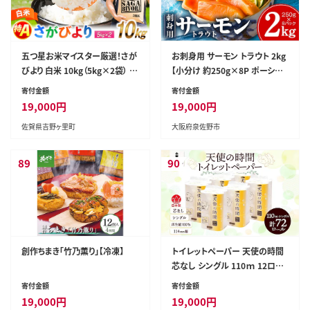
五つ星お米マイスター厳選！さが
お刺身用 サーモン トラウト 2kg
びより 白米 10kg（5kg×2袋） 吉
【小分け 約250g×8P ポーショ
野ヶ里町/大塚米穀店 [FCW04
ン ブロック 柵 訳あり サイズ不
寄付金額
寄付金額
6]
揃い さーもん 数量限定】 G417
19,000
円
19,000
円
8
佐賀県吉野ヶ里町
大阪府泉佐野市
89
90
創作ちまき「竹乃薫り」【冷凍】
トイレットペーパー 天使の時間
芯なし シングル 110ｍ 12ロー
ル×6袋 計72ロール
寄付金額
寄付金額
19,000
円
19,000
円