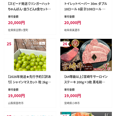
【スピード発送！】リンガーハット
トイレットペーパー 30m ダブル
ちゃんぽん・皿うどん8食セット
18ロール 6袋 計108ロール 天
(各4食)| チャンポン 皿うどん ち
使の時間 日用品 消耗品 ペーパ
寄付金額
寄付金額
ゃんぽん麺 冷凍 | 吉野ケ里町/リ
ー 紙製品 生活必需品 衛生用品
20,000
円
20,000
円
ンガーフーズ[FBI004]
トイレ用品 114mm幅 非常用
佐賀県吉野ヶ里町
岐阜県美濃市
備蓄 防災 まとめ買い 国産 日本
製 送料無料 川一製紙 岐阜県 美
濃市
25
26
【2026年発送★先行予約】【訳あ
【A4等級以上】宮崎牛サーロイン
り】 シャインマスカット 粒 2kg以
ステーキ 200g×3枚 黒毛和牛
上 ※クール便 154-033-2kg
牛肉 霜降り サーロイン 内閣総
寄付金額
寄付金額
理大臣賞4大会連続受賞
19,000
円
19,000
円
山梨県笛吹市
宮崎県小林市