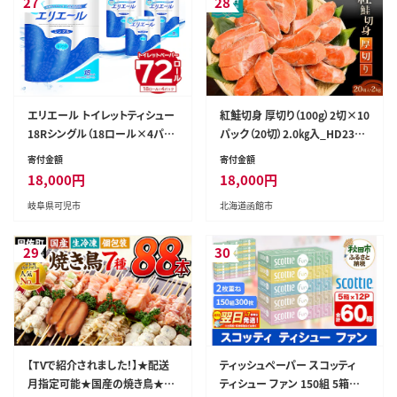
27
28
エリエール トイレットティシュー
紅鮭切身 厚切り（100g）2切×10
18Rシングル（18ロール×4パッ
パック（20切）2.0㎏入_HD231-
ク）トイレットペーパー シングル
004
寄付金額
寄付金額
【0101-001】香り付き 55m巻 日
18,000
円
18,000
円
用品 トイレ 新生活 備蓄 防災 消
岐阜県可児市
北海道函館市
耗品 生活雑貨 生活用品 ストッ
ク パルプ100％
29
30
【TVで紹介されました！】★配送
ティッシュペーパー スコッティ
月指定可能★国産の焼き鳥★縁
ティシュー ファン 150組 5箱×1