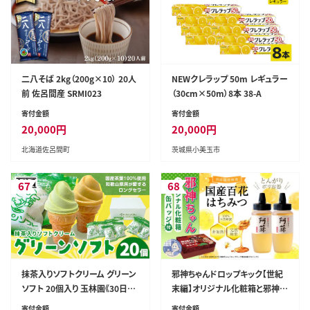
二八そば 2kg（200g×10） 20人
NEWクレラップ 50m レギュラー
前 佐呂間産 SRMI023
（30cm×50m）8本 38-A
寄付金額
寄付金額
20,000
円
20,000
円
北海道佐呂間町
茨城県小美玉市
67
68
抹茶入りソフトクリーム グリーン
邪神ちゃんドロップキック【世紀
ソフト 20個入り 玉林園《30日以
末編】オリジナル化粧箱と邪神ち
内に出荷予定(土日祝除く)》 和
ゃん田楽缶バッジ付き～百花は
寄付金額
寄付金額