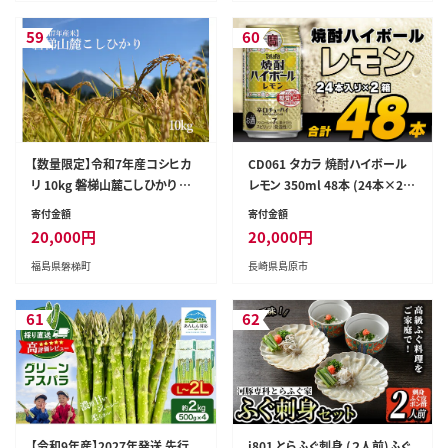
特産品 送料無料 食べ比べ 岡山
鏡野町
59
60
【数量限定】令和7年産コシヒカ
CD061 タカラ 焼酎ハイボール
リ 10kg 磐梯山麓こしひかり 精
レモン 350ml 48本 (24本×2
米 磐梯町産 福島県産 会津産
箱) [ タカラ 宝 寶 Takara 焼酎
寄付金額
寄付金額
酎ハイ チューハイ ハイボール
20,000
円
20,000
円
れもん 檸檬 7% 人気 おすすめ
福島県磐梯町
長崎県島原市
ギフト プレゼント ご自宅用 日常
使い 普段使い 送料無料 健康志
向 プリン体ゼロ 糖質ゼロ 甘味
61
62
料ゼロ プリン体０ 糖質０ 甘味料
０ みつい 長崎県 島原市 ]
【令和9年産】2027年発送 先行
i801 とらふぐ刺身 (２人前)ふぐ