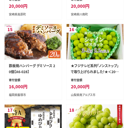
暮らし 万能食材 生姜焼き しゃ
モモ 5.1kg からあげ チキン南蛮
20,000
円
20,000
円
ぶしゃぶ ハンバーグ 餃子 肉巻
送料無料 】［C00711］
宮崎県高原町
宮崎県川南町
き ミートソース 麻婆豆腐] TF07
68-P00070
15
16
鉄板焼ハンバーグ デミソース 2
★フジテレビ系列「ノンストップ」
0個【A6-028】
で取り上げられました！★＜202
6年発送先行予約＞南アルプス
寄付金額
寄付金額
市産シャインマスカット2.2kg以
16,000
円
20,000
円
上（3～5房） クール便発送 ALPA
福岡県飯塚市
山梨県南アルプス市
G011
17
18