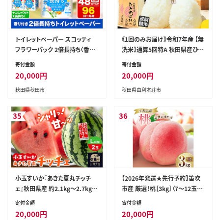
トイレットペーパー スコッティ
《1回のみお届け》令和7年産 【無
フラワーパック 2倍長持ち〈香り
洗米】通算5回特A 秋田県産ひと
付〉12ロール(シングル)×4パッ
めぼれ 10kg(5kg×2袋) 配送時
寄付金額
寄付金額
ク 新生活 [トイレットペーパー]
期選べる お米 米 こめ 藤岡農産
20,000
円
20,000
円
[米 無洗米 白米 特A 精米 秋田
秋田県秋田市
秋田県由利本荘市
県 東北 お米 ひとめぼれ 小袋 小
分け 直前精米 おいしい米 おす
すめ お届け時期選べる]
35
36
小玉すいか『あきた夏丸チッチ
【2026年発送★先行予約】笛吹
ェ』秋田県産 約2.1kg～2.7kg×
市産 厳選！桃［3kg］（7～12玉
2玉 [すいか スイカ 西瓜 小玉す
入）フルーツ大国！山梨県笛吹市
寄付金額
寄付金額
いか 小玉スイカ 甘い あきた 秋
より産地直送 209-002-26y OU
20,000
円
20,000
円
田 オリジナル品種 夏果物 夏フ
TTA REACH JAPAN