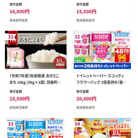
起が良い末広がり88本★国産
2パック 最短翌日発送 [ティッシ
寄付金額
寄付金額
焼きとりセット ＜生冷凍＞国産
ュ スコッティ(SCOTTIE) スコッ
16,000
円
15,500
円
丁寧仕上げの焼き鳥7種セット 8
ティティシュー]
熊本県甲佐町
秋田県秋田市
8本 【価格改定XA】 - 国産 焼き鳥
焼鳥 セット モモ ネギま 皮 ムネ
つくね ニラ BBQ バーベキュー
31
32
キャンプ おつまみ お弁当 やきと
り 個包装 小分け 冷凍 人気 おす
すめ ランキング お取り寄せ 熊本
県 甲佐町
［令和7年産］秋田県産 あきたこ
トイレットペーパー スコッティ
まち 10kg (5kg×2袋) 羽後町産
フラワーパック 2倍長持ち〈香り
[藤原商店]【 米 お米 白米 精米
付〉12ロール(ダブル)×4パック
寄付金額
寄付金額
あきたこまち アキタコマチ 美味
新生活 [トイレットペーパー]
15,500
円
20,000
円
しい 秋田 羽後 】
秋田県羽後町
秋田県秋田市
33
34