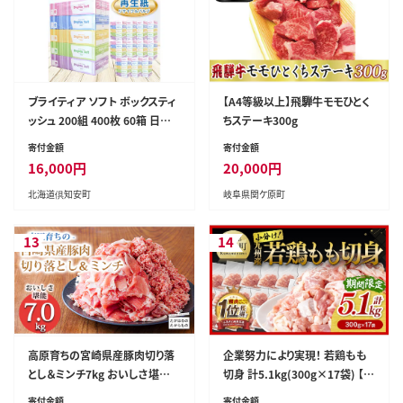
ブライティア ソフト ボックスティ
【A4等級以上】飛騨牛モモひとく
ッシュ 200組 400枚 60箱 日本
ちステーキ300g
製 まとめ買い ティッシュ リサイ
寄付金額
寄付金額
クル 長持 防災 常備品 日用雑貨
16,000
円
20,000
円
消耗品 生活必需品 備蓄 ペーパ
北海道倶知安町
岐阜県関ケ原町
ー 紙 北海道 倶知安町 日用品
13
14
高原育ちの宮崎県産豚肉切り落
企業努力により実現！ 若鶏もも
とし＆ミンチ7kg おいしさ堪能
切身 計5.1kg(300g×17袋) 【
アレンジ色々 [夕食 お弁当 一人
国産 九州産 鶏肉 肉 とり もも肉
寄付金額
寄付金額