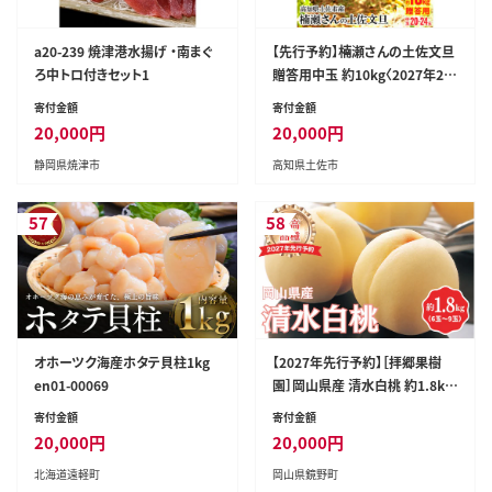
a20-239 焼津港水揚げ ・南まぐ
【先行予約】楠瀬さんの土佐文旦
ろ中トロ付きセット1
贈答用中玉 約10kg〈2027年2月
15日～2027年4月5日発送〉期
寄付金額
寄付金額
間限定 高知 土佐 文旦 ぶんたん
20,000
円
20,000
円
ブンタン 柑橘 みかん 果物 10キ
静岡県焼津市
高知県土佐市
ロ 2Lサイズ 20～25玉 フルーツ
旬【まる庄果樹園】[BQAF006]
57
58
オホーツク海産ホタテ貝柱1kg
【2027年先行予約】［拝郷果樹
en01-00069
園］岡山県産 清水白桃 約1.8kg
（6玉～9玉）桃 もも モモ ピーチ
寄付金額
寄付金額
白桃 完熟 朝採り 新鮮 旬 食べご
20,000
円
20,000
円
ろ 食べ頃 フルーツ 果物 くだも
北海道遠軽町
岡山県鏡野町
の 岡山産 産地直送 産直 特産