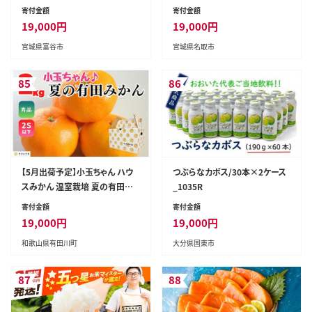
パック｜仙台 牛たん 牛タン タン
菜 パリパリ おつまみ おかず お
寄付金額
寄付金額
たん カレー レトルトカレー 牛肉
弁当 冷凍 中華惣菜 簡単 漁亭
19,000
円
19,000
円
肉 老舗 専門店 きすけ [0317]
浜や 宮城県 名取市 [春巻 春巻
宮城県富谷市
宮城県名取市
き しらす シラス 冷凍 冷凍食品
惣菜 パリパリ グルメ おつまみ
おかず お弁当 冷凍 中華惣菜 簡
85
86
単 漁亭 浜や 宮城県 名取市]
【5月出荷予定】小玉ちゃん ハウ
つぶらなカボス/30本×2ケース
スみかん 温室栽培 夏の有田み
_1035R
かん 2kg 秀品 2Sサイズ以下 和
寄付金額
寄付金額
歌山県 産地直送 みかんの会
19,000
円
19,000
円
和歌山県有田川町
大分県国東市
87
88