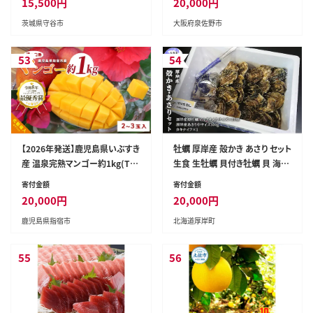
15,500
円
20,000
円
調理 全2回】 G4266
茨城県守谷市
大阪府泉佐野市
53
54
【2026年発送】鹿児島県いぶすき
牡蠣 厚岸産 殻かき あさり セット
産 温泉完熟マンゴー約1kg(T&
生食 生牡蠣 貝付き牡蠣 貝 海鮮
P/IB057-003) マンゴー フルー
魚介類 殻付き牡蠣 食べ比べ
寄付金額
寄付金額
ツ 果物 旬 夏 指宿 いぶすき 鹿
20,000
円
20,000
円
児島 完熟 お供え 御供 ギフト 贈
鹿児島県指宿市
北海道厚岸町
り物 プレゼント グルメ 南国 南
国フルーツ 果実 マンゴー 太陽
国産 鹿児島県産 果汁
55
56