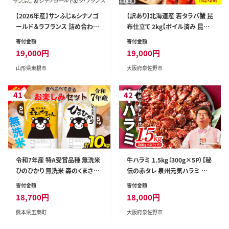
【2026年産】サンふじ&シナノゴ
【訳あり】北海道産 若タラバ蟹 昆
ールド＆ラフランス 詰め合わせ
布仕立て 2kg【ボイル済み 昆布
5kg 秀品 化粧箱入り 山形県 東
漬け 殻やわらか 若ガニ 若タラ
寄付金額
寄付金額
根市 東根農産センター提供 hi0
バガニ】 G4244
19,000
円
19,000
円
27-213-r8
山形県東根市
大阪府泉佐野市
41
42
令和7年産 特A受賞品種 無洗米
牛ハラミ 1.5kg（300g×5P）【秘
ひのひかり 無洗米 森のくまさん
伝の赤タレ 泉州元気ハラミ 牛
計10kg 食べ比べ 厳選お楽しみ
肉 はらみ 小分け 焼肉 お弁当 B
寄付金額
寄付金額
セット 熊本県産 玉東町産含む 5
BQ 訳あり ワケアリ わけあり サ
18,700
円
18,000
円
kg×2袋 無洗米 精米 玉東町 森
イズ不揃い 規格外 TVで話題】 G
熊本県玉東町
大阪府泉佐野市
くま 10kg《7-14日以内に出荷予
4722
定(土日祝除く)》ブランド米---gk