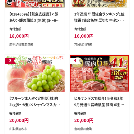
【0184359a】【緊急支援品】＜訳
3年連続 年間総合ランキング1位
あり＞鰻の蒲焼き(無頭)(5～6
獲得！仙台名物 厚切り 牛タン 塩
尾・計約750g・タレ、山椒付) う
仕込み 1kg(200g×5P) 牛たん
寄付金額
寄付金額
なぎ ウナギ 鰻 国産 蒲焼 蒲焼き
スライス 塩味 [牛タン タン塩 希
18,000
円
16,000
円
たれ 鹿児島 ふるさと 人気 支援
少 部位 タン中 タン元 塩ダレ タ
鹿児島県東串良町
宮城県利府町
【アクアおおすみ】
レ 小分け 仙台 名物 厚切 肉厚
おいしい 美味 牛 肉 焼肉 バー
ベキュー BBQ 宮城県 利府町 船
3
4
田食品]
【フルーツまんぞく定期便】桃 約
ヒルナンデスで紹介！※令和8年
2kg(5～8玉)×シャインマスカッ
9月発送※宮崎県産 豚肉 6種 4.
ト 1.2kg以上(2～3房) 126-025
1kg 【 国産 宮崎県産 肉 豚肉 ぶ
寄付金額
寄付金額
た ロース 豚バラ とんかつ 焼肉
20,000
円
20,000
円
ミヤチク 】［D00634r809］
山梨県笛吹市
宮崎県川南町