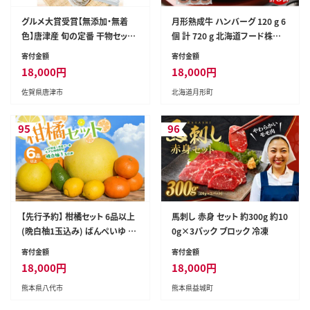
グルメ大賞受賞【無添加・無着
月形熟成牛 ハンバーグ 120 g 6
色】唐津産 旬の定番 干物セット
個 計 720 g 北海道フード株式
唐津産 旬サバ干物 旬サバみりん
会社 添加物不使用 熟成肉 冷凍
寄付金額
寄付金額
旬アジみりん 金時鯛一夜干し
ギフト 詰め合わせ 和牛 赤身 牛
18,000
円
18,000
円
(旬の白身魚干物) 呼子イカ スル
肉 お弁当 ランチ 昼食 夕食 おか
佐賀県唐津市
北海道月形町
メイカ一夜干し トロあじ開き 6
ず 惣菜 バーベキュー 焼肉 キャ
種8尾
ンプ アウトドア 送料無料 北海道
【 月形町 】
95
96
【先行予約】 柑橘セット 6品以上
馬刺し 赤身 セット 約300g 約10
(晩白柚1玉込み) ばんぺいゆ み
0g×3パック ブロック 冷凍
かん 柑橘 果物 果実 くだもの フ
寄付金額
寄付金額
ルーツ 特産品 名産品 お取り寄
18,000
円
18,000
円
せ ジャンボサイズ 熊本県 八代
熊本県八代市
熊本県益城町
市 【2026年12月上旬より順次発
送】