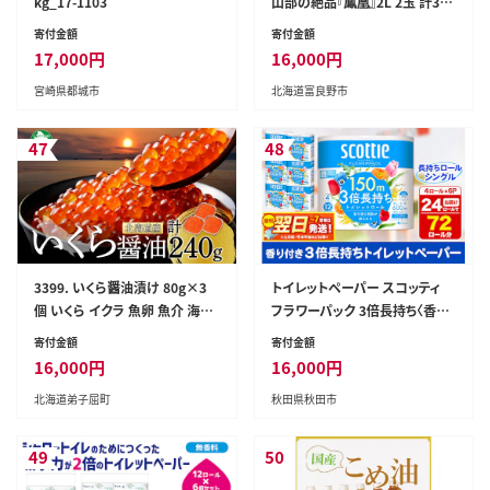
kg_17-1103
山部の絶品『鳳凰』2L 2玉 計3.6
kg以上 メロン 赤肉 大玉 北海道
寄付金額
寄付金額
17,000
円
16,000
円
宮崎県都城市
北海道富良野市
47
48
3399. いくら醤油漬け 80g×3
トイレットペーパー スコッティ
個 いくら イクラ 魚卵 魚介 海鮮
フラワーパック 3倍長持ち〈香り
送料無料 北海道 弟子屈町
付〉4ロール(シングル)×6パック
寄付金額
寄付金額
秋田市オリジナル 最短翌日発送
16,000
円
16,000
円
[スコッティ フラワーパック トイ
北海道弟子屈町
秋田県秋田市
レットペーパー 日本製紙クレシ
ア 新生活]
49
50