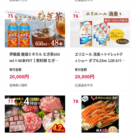
シュ まとめ買い ペーパー 紙 防
災 常備品 備蓄品 消耗品 備蓄
日用品
75
76
伊藤園 健康ミネラル むぎ茶650
エリエール 消臭＋トイレットテ
ml×48本PET 【 飲料類 むぎち
ィシュー ダブル25m 12R 6パッ
ゃ 水分補給 ソフトドリンク お茶
ク 計72ロール 最短 10日以内配
寄付金額
寄付金額
麦茶 ペットボトル 】 宮崎県川南
送 最短配送 トイレットペーパー
20,000
円
20,000
円
町 [D07358]
香りつき まとめ買い ペーパー 紙
宮崎県川南町
北海道赤平市
防災 常備品 備蓄品 消耗品 備蓄
日用品 北海道 赤平市
77
78