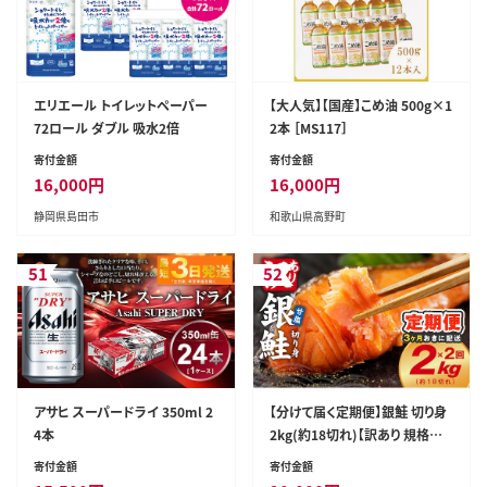
エリエール トイレットペーパー
【大人気】【国産】こめ油 500g×1
72ロール ダブル 吸水2倍
2本 ［MS117］
寄付金額
寄付金額
16,000
円
16,000
円
静岡県島田市
和歌山県高野町
51
52
アサヒ スーパードライ 350ml 2
【分けて届く定期便】銀鮭 切り身
4本
2kg(約18切れ)【訳あり 規格外
甘塩 バラ凍結 海鮮 魚介 鮭 さけ
寄付金額
寄付金額
しゃけ お弁当 朝食 おかず 簡単