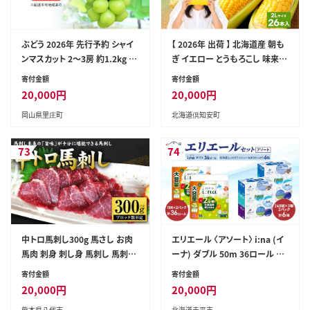
ぶどう 2026年 先行予約 シャイ
【 2026年 出荷 】 北海道産 朝も
ンマスカット 2～3房 約1.2kg ブ
ぎ イエロー とうもろこし 味来
ドウ シャイン マスカット 葡萄 岡
みらい 2Lサイズ 26本 約10kg
寄付金額
寄付金額
山 国産 フルーツ 果物
夏野菜 とうきび 新鮮 野菜 トウ
20,000
円
20,000
円
モロコシ 甘い ギフト 産地直送
岡山県里庄町
北海道倶知安町
コーン 産直 グリーンアースファ
ーム
73
74
中トロ馬刺し300g 馬さし お肉
エリエール 〈アソート〉 i:na (イ
馬肉 刺身 刺し身 馬刺し 馬刺し
ーナ) ダブル 50m 36ロール 北
ブロック 馬刺し冷凍 おかず お
海道 しっとりティシュー なまらた
寄付金額
寄付金額
つまみ 熊本県 八代市
っぷり 6箱 トイレットペーパー
20,000
円
20,000
円
ティッシュ トイレ ボックスティッ
熊本県八代市
北海道赤平市