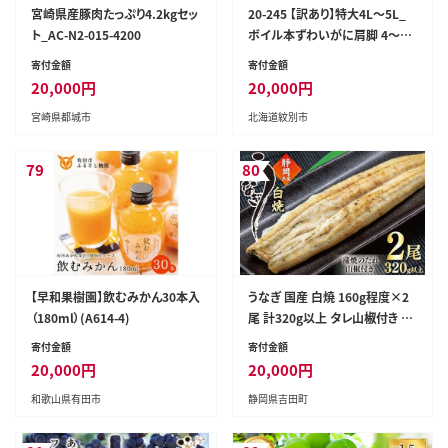
宮崎県産豚肉たっぷり4.2kgセッ
20-245 【訳あり】特大4L～5L_
ト_AC-N2-015-4200
ボイル本ずわいがに肩脚 4～5
肩(約1.5kg)
寄付金額
寄付金額
20,000
円
20,000
円
宮崎県都城市
北海道紋別市
79
80
【早和果樹園】飲むみかん30本入
うなぎ 国産 白焼 160g程度×2
（180ml）(A614-4)
尾 計320g以上 タレ山椒付き 真
空パック 個包装 [駿河淡水 静岡
寄付金額
寄付金額
県 吉田町 22424522] 静岡県産
20,000
円
20,000
円
静岡 鰻 ウナギ 白焼き 化粧箱
和歌山県有田市
静岡県吉田町