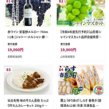
81
82
赤ワイン 安曇野メルロー 750m
【令和8年産先行予約】【山形県シ
l 1本 [シャトー・メルシャン 勝沼
ャインマスカット品評会優秀賞第
ワイナリー 長野県 池田町 4811
1席受賞】 シャインマスカット 約
寄付金額
寄付金額
0298] 赤 ワイン ギフト お酒 シ
1.5kg (2房 秀) 《令和8年9月中
19,000
円
19,000
円
ャトー
旬～発送》 『いのうえ果樹園』 マ
長野県池田町
山形県南陽市
スカット ぶどう 果物 フルーツ デ
ザート 山形県 南陽市 [1312]
83
84
仙台名物 味の牛たん喜助 たっぷ
閖上（ゆりあげ）しらす 春巻き（調
り牛たんカレーセット 250g×5
理済み12本）冷凍 冷凍食品 惣