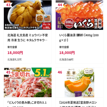
t_lcl_719_10kg---
43
44
北海道 礼文島産 ミョウバン不使
いくら醤油漬（鱒卵）【400g（200
用 冷凍 生うに キタムラサキウニ
g×2）】
40g×2個［野崎水産］【 うに ウニ
寄付金額
寄付金額
雲丹 生うに 冷凍うに ムラサキウ
18,000
円
18,000
円
ニ 海鮮 うに丼 濃厚 甘み 】
北海道礼文町
北海道白糠町
45
46
「どんぐりの恵み豚」こま切れ5.1
【2026年夏発送】富良野メロン