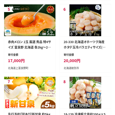
5
6
赤肉メロン 2玉 厳選 秀品 特4サ
20-330 北海道オホーツク海産
イズ 富良野 北海道 各2kg～2.6
ホタテ玉冷バラエティサイズ(1k
kg 2玉 セット ファーム富良野 メ
g)｜ 訳あり サイズ不揃い
寄付金額
寄付金額
ロン めろん 果物 くだもの フル
17,000
円
20,000
円
ーツ デザート 旬の果物 旬のフ
北海道上富良野町
北海道紋別市
ルーツ
7
8
先行予約【訳あり】新甘泉 約5kg
18-139 冷凍帆立貝柱200ｇ×5