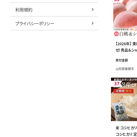
利用規約
プライバシーポリシー
【2026年】
せ）秀品＆シ
せ 化粧箱入り3
寄付金額
27-238
山形県東根市
37
米 コシヒカ
コシヒカリ 定期