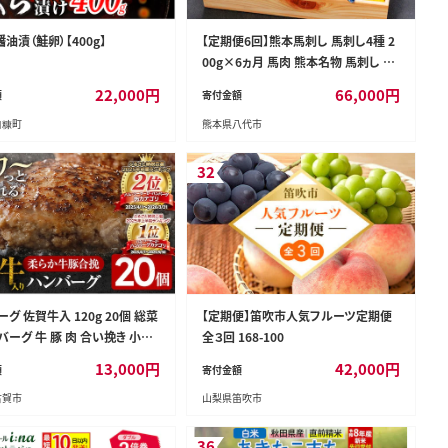
油漬（鮭卵）【400g】
【定期便6回】熊本馬刺し 馬刺し4種 2
00g×6ヵ月 馬肉 熊本名物 馬刺し 馬
肉 生食 上赤身 中トロ ロース ユッケ
22,000
円
66,000
円
額
寄付金額
食べ比べ
白糠町
熊本県八代市
32
グ 佐賀牛入 120g 20個 総菜
【定期便】笛吹市人気フルーツ定期便
バーグ 牛 豚 肉 合い挽き 小分
全３回 168-100
単調理 肉汁たっぷり 牛豚合挽 ジ
13,000
円
42,000
円
額
寄付金額
ー 柔らかい 夕飯 おかず 贅沢
古賀市
山梨県笛吹市
 九州 古賀市
36