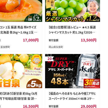
ン 2玉 厳選 秀品 特4サイズ
【総合1位獲得】高レビュー ★4.5 厳選
北海道 各2kg～2.6kg 2玉 セ
シャインマスカット 約1.2kg 《2026年
ファーム富良野 メロン めろん 果
9月上旬-11月中旬頃に出荷予定(土日
17,000
円
13,500
円
額
寄付金額
だもの フルーツ デザート 旬の果
祝除く)》 シャインマスカット ぶどう シ
上富良野町
岡山県矢掛町
のフルーツ
ャインマスカット ブドウ フルーツ 大粒
ランキング 1位 厳選 シャインマスカッ
ト 先行予約 岡山県産 シャインマスカ
20
ット 訳あり シャインマスカット シャイ
ンマスカット シャインマスカット シャイ
ンマスカット シャインマスカット シャイ
ンマスカット シャインマスカット ---ofn
_cwsmx_ae911_26_13500_h2---
【訳あり】新甘泉 約5kg 《8月
【福島のへそのまち もとみや産】アサヒ
9月下旬頃出荷》新甘泉 梨 訳あ
スーパードライ 350ml×48本 2ケー
庭用 鳥取県 八頭町 なし 果物
ス【07214-0040】
16,500
円
29,000
円
額
寄付金額