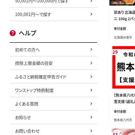
50,001円～100,000円で探す
訳あり 北海道
100,001円～で探す
ニ 100g 2
証付き》うに 
寄付金額
ヘルプ
介類 ウニ丼 
北海道伊達市
直送 お取り
初めての方へ
29
控除上限金額の目安
ふるさと納税確定申告ガイド
ワンストップ特例制度
【熊本県八代
害支援（返礼
よくある質問
寄付金額
お知らせ
熊本県八代市
お問い合わせ
33