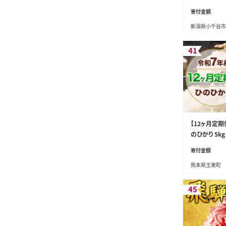
回) 毎月お届
寄付金額
精米 共栄農工
新潟県小千谷市
魚沼こしひか
潟産コシヒカ
しひかり 新
41
かり 新潟コシ
コメ オコメ 
市 【0002-KY
【12ヶ月定期
のひかり 5k
荷》令和7年
寄付金額
白米 精米 ひ
熊本県玉東町
い ヒノヒカリ 
gkt_lcl_52
45