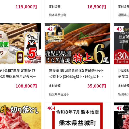
け 令和8年産 先行予約
月上旬-10月上旬頃出荷》熊本県 荒尾
わけあ
119,000
円
16,500
円
寄付金額
寄付金
社 | 魚沼産こしひかり
市 新高梨 梨 果物 フルーツ スイーツ
り寄せ
熊本県長洲町
福岡県
り 新潟県産コシヒカリ 新
デザート ギフト ご贈答---sn_nfntn_a
海鮮 業
リ 新潟県産こしひかり こ
d9_r8_16500_5kg---
潟産こしひかり 新潟こしひ
42
43
ヒカリ お米 白米 おこめ
にいがた 新潟県 小千谷
14DB00】
便】令和7年産 定期便 ひ
無投薬！鹿児島県産うなぎ蒲焼セット
【令和
g 《お申込み翌月から出
＜特上＞(計960g以上・160g以上×6
沼産コシ
産 熊本県産 ふるさと納税
尾)タレ・山椒付鰻うなぎ蒲焼【西日本
全6回)
108,800
円
35,000
円
寄付金額
寄付金
の 米 こめ ふるさとのうぜ
養鰻】C7-v02
0-02】
鹿児島県曽於市
新潟県
コメ 熊本米 ひのもり---
1_mo12---
46
47