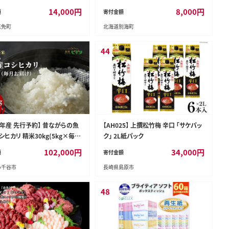
り 切れ子 切子 めんたいこ お取
介類 刺身 大粒 天然 海鮮 ランキング
14,000
円
8,000
円
額
寄付金額
グルメ 博多 福岡 お土産 ギフト
大人気 人気 おすすめ 訳あり ）
志免町
北海道別海町
務用 たっぷり HACCP認定
44
8年産 先行予約】 昔ながらの魚
【AH025】 上撰松竹梅 辛口 「サケパッ
ヒカリ 精米30kg(5kg×毎月
ク」 2L紙パック
 農園ビギン 【0002-BN12DB0
102,000
円
34,000
円
額
寄付金額
小千谷市
長崎県島原市
48