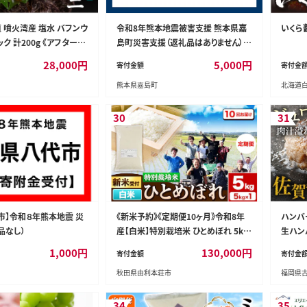
 噴火湾産 塩水 バフンウ
令和8年熊本地震被害支援 熊本県嘉
いくら醤
パック 計200g 《アフター保
島町災害支援（返礼品はありません） K
ウニ 雲丹 海鮮 海の幸 魚
K007
28,000
円
5,000
円
寄付金額
寄付金
お寿司 濃厚 無添加 産地
熊本県嘉島町
北海道
寄せ 山村水産 送料無料
30
31
市】令和８年熊本地震 災
《新米予約》《定期便10ヶ月》令和8年
ハンバー
品なし）
産【白米】特別栽培米 ひとめぼれ 5kg
生ハン
秋田県産 [ひとめぼれ 米 お米 白米 精
け 簡
1,000
円
130,000
円
寄付金額
寄付金
米 特別栽培米 ブランド米 食卓 秋田
ューシ
秋田県由利本荘市
福岡県
県産 秋田県 由利本荘市]
グルメ
34
35