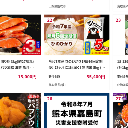
フルー
山梨県笛吹市
鳥取県
ート 八頭
22
23
切り身 3kg(約27切れ)
令和7年産 ひのひかり 【隔月6回定期
18-1
 バラ凍結 海鮮 魚介 鮭
便】 【2ヶ月に1回届く】 無洗米 5kg (5
(計1k
お弁当 朝食 おかず 簡単
kg×1袋) 計6回お届け 《お申込み翌
15,000
円
55,400
円
寄付金額
寄付金
 G4148
月から出荷》 熊本県産 精米 ひの 米 こ
熊本県長洲町
北海道
め お米 熊本県 長洲町---hn7tei_554
00_5kg_ev2mo6_ng_m---
26
27