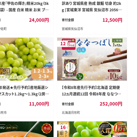
産『甲佐の輝き』精米20kg（5k
訳あり 宮城県産 熟成 銀鮭 切身 約2k
袋） - 国産 白米 精米 お米 ブレ
g [宮城東洋 宮城県 気仙沼市 205633
 複数原料米 訳あり 厳選 マイス
43] 鮭 海鮮 魚介類 国産 さけ 鮭 甘口
24,000
円
12,500
円
額
寄付金額
生活応援 ひのひかり 森のくまさ
サケ 鮭切身 シャケ 切り身 冷凍 おかず
甲佐町
宮城県気仙沼市
すすめ 熊本県 甲佐町【価格改定
弁当 支援 事業者支援 サーモン 魚 銀
鮭切り身
12
26年発送★先行予約】産地厳選シ
【令和8年産先行予約】北海道 定期便
スカット1.2kg～1.3kg（2房～
12ヵ月連続12回 令和8年産 ななつぼ
沖縄・離島配送不可※ 106-00
し 5kg×2袋 特A 精米 米 白米 ご飯 お
11,000
円
252,000
円
額
寄付金額
米 ごはん 国産 北海道産 ブランド米
笛吹市
北海道月形町
おにぎり ふっくら 常温 お取り寄せ 産
地直送 R8年産
16