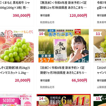
】 くまもと 黒毛和牛 シャ
【無洗米】＜令和8年産 新米予約＞《定
令和7年
00g(200g×3枚) 熊本
期便12ヶ月》秋田県産 あきたこまち 5k
g袋×4
肉 ステーキ
g (5kg×1袋) ×12回 5キロ お米 匠
ンド米
390,000
円
120,000
円
寄付金額
寄付金
[サンファーム西木 米5kg 米 5kg 米 5
ター 
秋田県仙北市
熊本県
kg定期便 お米定期便 あきたこまち ご
ん お
はん 米 お米]
ZR】
10
11
ぞく定期便】桃 約2kg(5
【白米】＜令和8年産 新米予約＞ 《定
【20
インマスカット 1.2kg以
期便7ヶ月》秋田県産 あきたこまち 5kg
ャインマ
26-025
(5kg×1袋)×7回 5キロ お米 匠 [サン
3房）※
20,000
円
66,500
円
寄付金額
寄付金
ファーム西木 米5kg 米 5kg 米 5kg定
3-26y
秋田県仙北市
山梨県
期便 お米定期便 白米 あきたこまち ご
はん 米 お米 精米5kg]
14
15