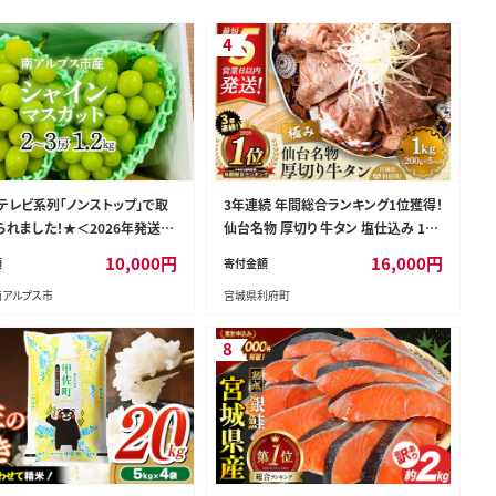
4
テレビ系列「ノンストップ」で取
3年連続 年間総合ランキング1位獲得！
られました！★＜2026年発送先
仙台名物 厚切り 牛タン 塩仕込み 1kg
＞南アルプス市産シャインマス
(200g×5P) 牛たん スライス 塩味 [牛
10,000
円
16,000
円
額
寄付金額
.2kg以上（2～3房） クール便
タン タン塩 希少 部位 タン中 タン元
南アルプス市
宮城県利府町
LPAG007
塩ダレ タレ 小分け 仙台 名物 厚切 肉
厚 おいしい 美味 牛 肉 焼肉 バーベキ
ュー BBQ 宮城県 利府町 船田食品]
8