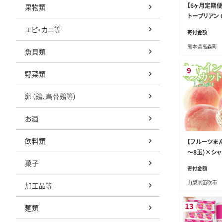
【6ヶ月定期便
果物類
トーブリアン 6
和牛 牛肉 お
エビ・カニ等
寄付金額
熊本県高森町
魚貝類
9
野菜類
卵（鶏、烏骨鶏等）
お酒
飲料類
【フルーツまん
～8玉)×シャ
菓子
上(2～3房) 1
寄付金額
山梨県笛吹市
加工品等
13
麺類