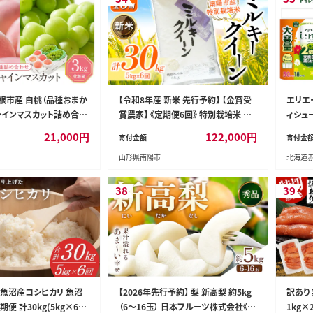
 東根市産 白桃（品種おまか
【令和8年産 新米 先行予約】 【金賞受
エリエー
ャインマスカット詰め合わ
賞農家】 《定期便6回》 特別栽培米 ミ
ィシュー
kg 山形県 東根市 hi0
ルキークイーン 5kg×6か月 《令和8
計72
21,000
円
122,000
円
寄付金額
寄付金
年9月下旬～発送》 『あおきライスファ
配送 
山形県南陽市
北海道
ーム』 [1614-R8]
補充 
常備品
需品 
38
39
リ魚沼産コシヒカリ 魚沼
【2026年先行予約】 梨 新高梨 約5kg
訳あり
便 計30kg(5kg×6
（6～16玉） 日本フルーツ株式会社《9
1kg×