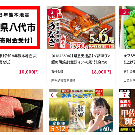
2
3
市】令和８年熊本地震 災
【0184359a】【緊急支援品】＜訳あり＞
★フジ
品なし）
鰻の蒲焼き(無頭)(5～6尾・計約750
り上げ
g・タレ、山椒付) うなぎ ウナギ 鰻 国産
行予約
10,000
円
18,000
円
寄付金額
寄付金
蒲焼 蒲焼き たれ 鹿児島 ふるさと 人
カット1
鹿児島県東串良町
山梨県
気 支援 【アクアおおすみ】
発送 A
6
7