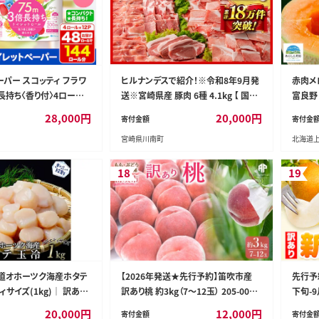
ーパー スコッティ フラワ
ヒルナンデスで紹介！※令和8年9月発
赤肉メロ
長持ち〈香り付〉4ロール
送※宮崎県産 豚肉 6種 4.1kg 【 国産
富良野 
2パック 日用品 最短翌日
宮崎県産 肉 豚肉 ぶた ロース 豚バラ
ット 
28,000
円
20,000
円
寄付金額
寄付金
ティ フラワーパック トイ
とんかつ 焼肉 ミヤチク 】［D00634r80
物 く
宮崎県川南町
北海道
ー 日本製紙クレシア]
9］
物 旬
18
19
北海道オホーツク海産ホタテ
【2026年発送★先行予約】笛吹市産
先行予約
サイズ(1kg)｜ 訳あり
訳あり桃 約3kg（7～12玉） 205-003-2
下旬-
6y
り ご家
20,000
円
12,000
円
寄付金額
寄付金