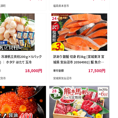
ツ 特産品 送料無料 果汁 デザ
八頭町
福島県本宮市
 ---yazu_zsy_75_5kg---
24
39 冷凍帆立貝柱200ｇ×5パック
訳あり 銀鮭 切身 約3kg [宮城東洋 宮
g) ｜ ホタテ ほたて 玉冷
城県 気仙沼市 20564992] 鮭 魚介類
海鮮 訳アリ 規格外 不揃い さけ サケ
18,000
円
17,500
円
額
寄付金額
鮭切身 シャケ 切り身 冷凍 家庭用 お
紋別市
宮城県気仙沼市
かず 弁当 支援 サーモン 銀鮭切り身
魚 わけあり
28