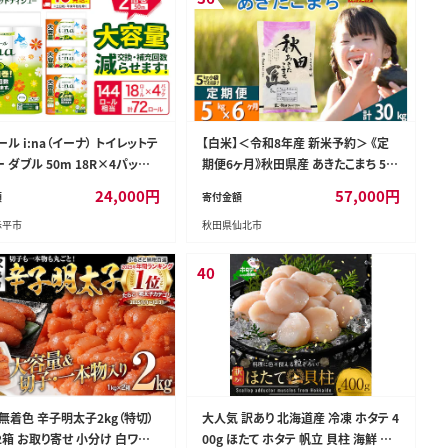
ル i:na（イーナ） トイレットテ
【白米】＜令和8年産 新米予約＞ 《定
 ダブル 50m 18R×4パック
期便6ヶ月》秋田県産 あきたこまち 5kg
ロール 最短 10日以内配送 最短
(5kg×1袋)×6回 5キロ お米 匠 [サン
24,000
円
57,000
円
額
寄付金額
2倍巻 トイレットペーパー 交換
ファーム西木 米5kg 米 5kg 米 5kg定
赤平市
秋田県仙北市
回数減 長持ち まとめ買い 防災
期便 お米定期便 白米 あきたこまち ご
 備蓄品 消耗品 日用品 生活必
はん 米 お米 精米5kg]
赤平市
40
 無着色 辛子明太子2kg（特切）
大人気 訳あり 北海道産 冷凍 ホタテ 4
2箱 お取り寄せ 小分け 白ワイン
00g ほたて ホタテ 帆立 貝柱 海鮮 魚