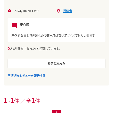
2024/10/20 13:55
投稿者
安心感
圧倒的な量と巻き数なので数ヶ月は買い足さなくても大丈夫です
0
人が『参考になった』と投稿しています。
参考になった
不適切なレビューを報告する
1
1
1
~
件 ／ 全
件
1