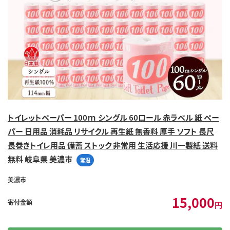
トイレットペーパー 100ｍ シングル 60ロール 赤ラベル 紙 ペー
パー 日用品 消耗品 リサイクル 再生紙 無香料 厚手 ソフト 長尺
長巻きトイレ用品 備蓄 ストック 非常用 生活応援 川一製紙 送料
無料 岐阜県 美濃市
常温
美濃市
15,000
寄付金額
円