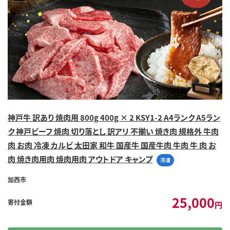
神戸牛 訳あり 焼肉用 800g 400g × 2 KSY1-2 A4ランク A5ラン
ク 神戸ビーフ 焼肉 切り落とし 訳アリ 不揃い 焼き肉 規格外 牛肉
肉 お肉 冷凍 カルビ 太田家 和牛 国産牛 国産牛肉 牛肉 牛 肉 お
肉 焼き肉用肉 焼肉用肉 アウトドア キャンプ
冷凍
加西市
25,000
寄付金額
円