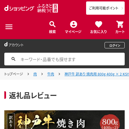
ご利用可能ポイント
検索
マイページ
お気に入り
カート
アカウント
ログイン
トップページ
肉
牛肉
神戸牛 訳あり 焼肉用 800g 400g × 2
返礼品レビュー