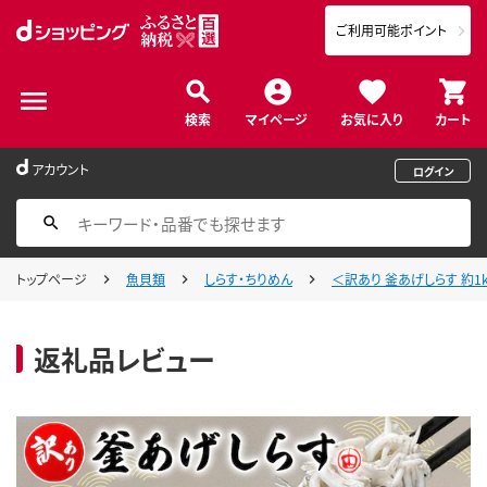
ご利用可能ポイント
検索
マイページ
お気に入り
カート
アカウント
ログイン
トップページ
魚貝類
しらす・ちりめん
＜訳あり 釜あげしらす 約1k
返礼品レビュー