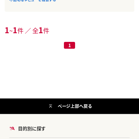
1
1
1
~
件 ／ 全
件
1
ページ上部へ戻る
目的別に探す