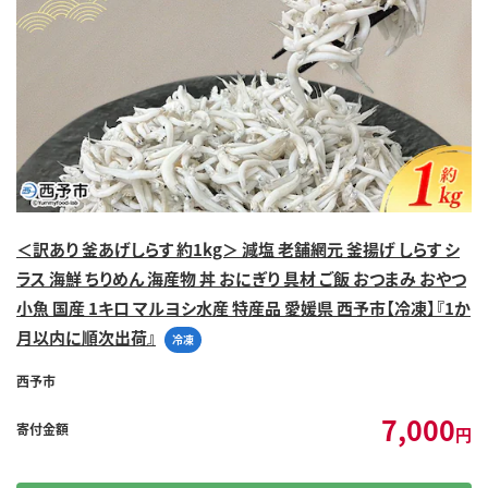
＜訳あり 釜あげしらす 約1kg＞ 減塩 老舗網元 釜揚げ しらす シ
ラス 海鮮 ちりめん 海産物 丼 おにぎり 具材 ご飯 おつまみ おやつ
小魚 国産 1キロ マルヨシ水産 特産品 愛媛県 西予市【冷凍】『1か
月以内に順次出荷』
冷凍
西予市
7,000
寄付金額
円