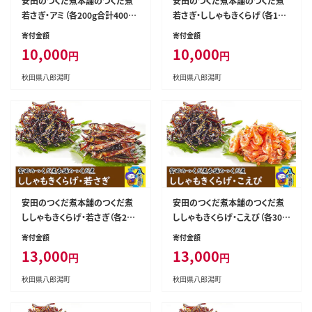
安田のつくだ煮本舗のつくだ煮
安田のつくだ煮本舗のつくだ煮
若さぎ・アミ（各200g合計400g）
若さぎ・ししゃもきくらげ（各185
[佃煮 つくだ煮 佃煮詰合せ 佃煮
g合計370g） [佃煮 つくだ煮 佃
寄付金額
寄付金額
ワカサギ 佃煮わかさぎ 佃煮若さ
煮詰合せ 佃煮ワカサギ 佃煮わか
10,000
10,000
円
円
ぎ]
さぎ 佃煮若さぎ]
秋田県八郎潟町
秋田県八郎潟町
安田のつくだ煮本舗のつくだ煮
安田のつくだ煮本舗のつくだ煮
ししゃもきくらげ・若さぎ（各255
ししゃもきくらげ・こえび（各305
g合計510g） [佃煮 つくだ煮 ご飯
g合計610g） [佃煮 つくだ煮 ご飯
寄付金額
寄付金額
のお供 ご飯のおとも]
のお供 ご飯のおとも]
13,000
13,000
円
円
秋田県八郎潟町
秋田県八郎潟町