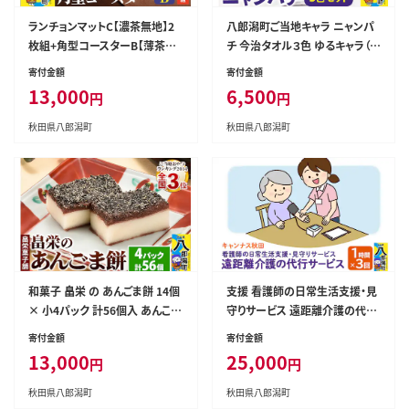
ランチョンマットC【濃茶無地】2
八郎潟町ご当地キャラ ニャンパ
枚組+角型コースターB【薄茶×
チ 今治タオル３色 ゆるキャラ（観
桃色】2枚組
光協会） [フェイス セット 今治
寄付金額
寄付金額
日用品 ホワイト 新生活]
13,000
6,500
円
円
秋田県八郎潟町
秋田県八郎潟町
和菓子 畠栄 の あんごま餅 14個
支援 看護師の日常生活支援・見
× 小4パック 計56個入 あんこ ご
守りサービス 遠距離介護の代行
ま お取り寄せ ご当地おやつ スイ
サービス 1時間 3回 レターパッ
寄付金額
寄付金額
ーツ 和スイーツ お菓子 冷凍 畠
クライトでお届け 八郎潟 [日常
13,000
25,000
円
円
栄菓子舗
生活支援 見守りサービス 遠距離
介護代行 体調管理 介護予防支
秋田県八郎潟町
秋田県八郎潟町
援 日常生活の困り事]