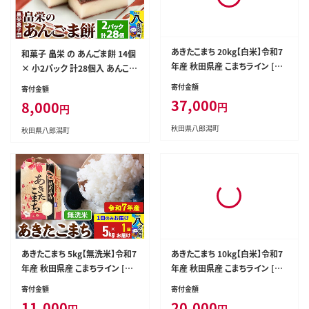
和菓子 畠栄 の あんごま餅 14個
あきたこまち 20kg【白米】令和7
× 小2パック 計28個入 あんこ ご
年産 秋田県産 こまちライン [こ
ま お取り寄せ ご当地おやつ スイ
まちライン あきたこまち ブランド
寄付金額
寄付金額
ーツ 和スイーツ お菓子 冷凍 畠
米 お米 白米 精米 米どころ 秋田
8,000
37,000
円
円
栄菓子舗
秋田県産]
秋田県八郎潟町
秋田県八郎潟町
あきたこまち 5kg【無洗米】令和7
あきたこまち 10kg【白米】令和7
年産 秋田県産 こまちライン [こ
年産 秋田県産 こまちライン [こ
まちライン あきたこまち ブランド
まちライン あきたこまち ブランド
寄付金額
寄付金額
米 お米 白米 精米 無洗米 米どこ
米 お米 白米 精米 米どころ 秋田