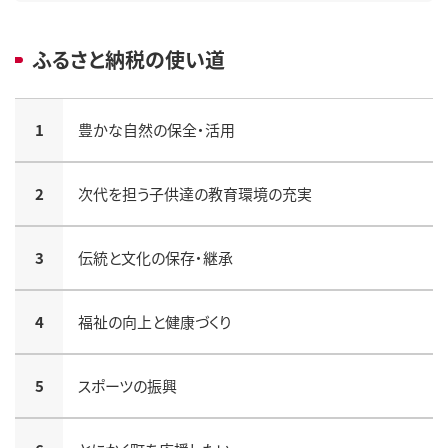
■出荷不可の可能性がある地域

ふるさと納税の使い道
熊本県・宮崎県

■お荷物のお届けに遅延が生じる可能性がある地域

九州全域

1
豊かな自然の保全・活用
2
次代を担う子供達の教育環境の充実
3
伝統と文化の保存・継承
4
福祉の向上と健康づくり
5
スポーツの振興