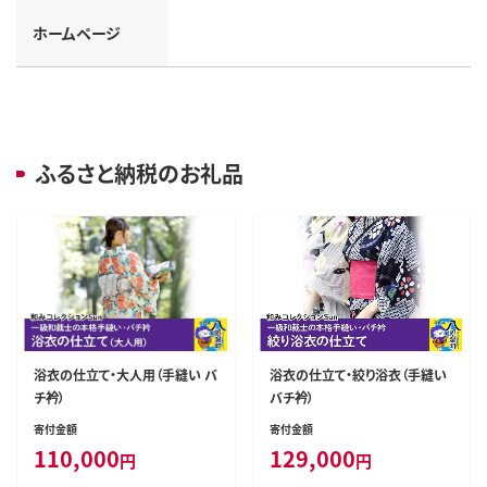
ホームページ
ふるさと納税のお礼品
浴衣の仕立て・大人用（手縫い バ
浴衣の仕立て・絞り浴衣（手縫い
チ衿）
バチ衿）
寄付金額
寄付金額
110,000
129,000
円
円