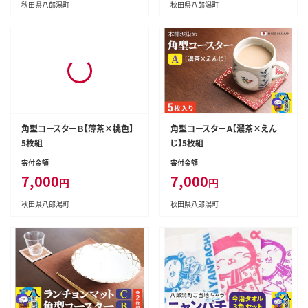
秋田県八郎潟町
秋田県八郎潟町
角型コースターＢ【薄茶×桃色】
角型コースターＡ【濃茶×えん
5枚組
じ】5枚組
寄付金額
寄付金額
7,000
7,000
円
円
秋田県八郎潟町
秋田県八郎潟町