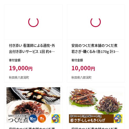
付き添い 看護師による通院・外
安田のつくだ煮本舗のつくだ煮
出付き添いサービス 1回 約4時
若さぎ・磯くるみ（各170g 計340
間 レターパックライトでお届け
g） [佃煮 つくだ煮 佃煮詰合せ 佃
寄付金額
寄付金額
八郎潟 [通院支援 外出支援 付き
煮ワカサギ 佃煮わかさぎ 佃煮若
19,000
10,000
円
円
添い 付添 付添い 看護師 病院受
さぎ]
診 入退院 冠婚葬祭]
秋田県八郎潟町
秋田県八郎潟町