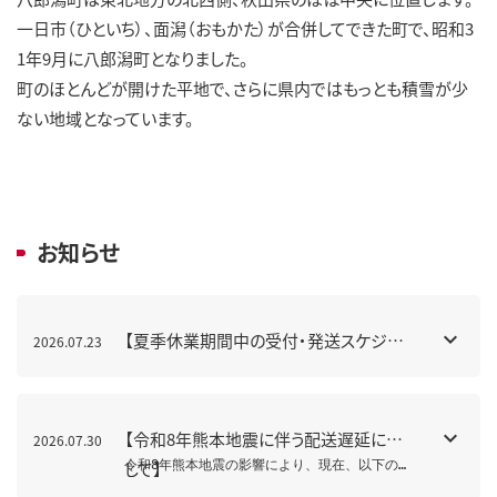
一日市（ひといち）、面潟（おもかた）が合併してできた町で、昭和3
1年9月に八郎潟町となりました。
町のほとんどが開けた平地で、さらに県内ではもっとも積雪が少
ない地域となっています。
お知らせ
【夏季休業期間中の受付・発送スケジュ
2026.07.23
ールのお知らせ】
【令和8年熊本地震に伴う配送遅延に関
2026.07.30
して】
令和8年熊本地震の影響により、現在、以下の地域において、

お荷物の出荷停止や配送遅延が発生する可能性がございます。
