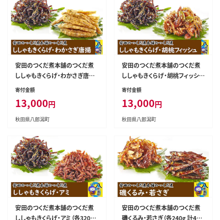
安田のつくだ煮本舗のつくだ煮
安田のつくだ煮本舗のつくだ煮
ししゃもきくらげ・わかさぎ唐揚
ししゃもきくらげ・胡桃フィッシュ
（各270g 計540g） [佃煮 つくだ
（各255g 計510g） [佃煮 つくだ
寄付金額
寄付金額
煮 ご飯のお供 ご飯のおとも]
煮 ご飯のお供 ご飯のおとも]
13,000
13,000
円
円
秋田県八郎潟町
秋田県八郎潟町
安田のつくだ煮本舗のつくだ煮
安田のつくだ煮本舗のつくだ煮
ししゃもきくらげ・アミ（各320g
磯くるみ・若さぎ（各240g 計480