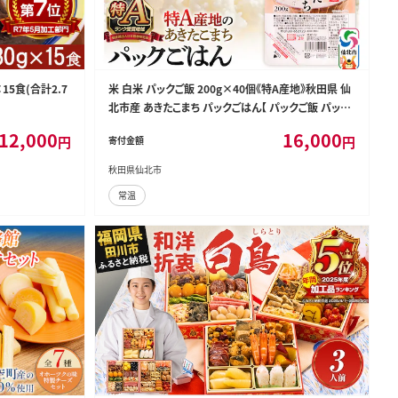
15食(合計2.7
米 白米 パックご飯 200g×40個《特A産地》秋田県 仙
北市産 あきたこまち パックごはん【 パックご飯 パック
ライス ご飯 ご飯パック ごはんパック パック レトルト
12,000
16,000
円
円
寄付金額
米】
秋田県仙北市
常温