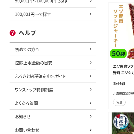
50,001円～100,000円で探す
100,001円～で探す
ヘルプ
初めての方へ
控除上限金額の目安
エゾ鹿肉ソフ
野町 エゾシカ
ふるさと納税確定申告ガイド
おつまみ お
寄付金額
ワンストップ特例制度
北海道南富良野
よくある質問
常温
お知らせ
お問い合わせ