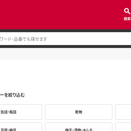
検索
ーを絞り込む
缶詰・瓶詰
乾物
豆腐・納豆
梅干・漬物・キムチ