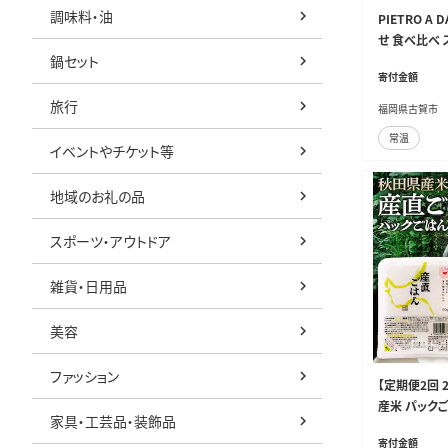
調味料・油
PIETRO A
せ 食べ比べ 
鍋セット
コーン ポター
寄付金額
保存 保存食
旅行
福岡県古賀市
常温
イベントやチケット等
地域のお礼の品
スポーツ・アウトドア
雑貨・日用品
美容
ファッション
【定期便2回 
産米 パックご
家具・工芸品・装飾品
保存食 防災食
寄付金額
[定期便 パッ