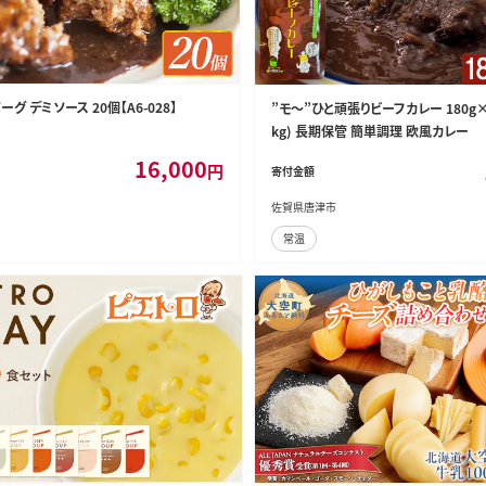
グ デミソース 20個【A6-028】
”モ～”ひと頑張りビーフカレー 180g×
kg) 長期保管 簡単調理 欧風カレー
16,000
円
寄付金額
佐賀県唐津市
常温