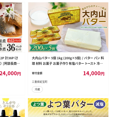
P 計36P（さ
大内山バター 5個 1kg (200g×5個) / バター パン 料
） [阿部長商店
理 材料 お菓子 お菓子作り 有塩バター トースト 冷蔵
類 煮魚 惣菜 簡
クリーム 国産 三重県産 チャーン製法【khy017C】
24,000
14,000
円
円
寄付金額
 味噌煮 甘酢
三重県紀宝町
冷蔵