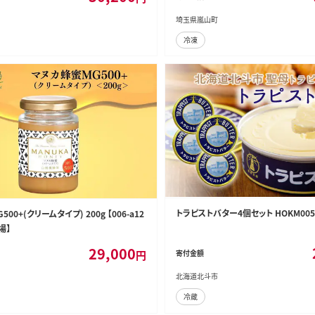
保存食 防災食 非常食 備蓄 ローリングス
埼玉県嵐山町
 保存料不使用 保存料無添加]
冷凍
トラピストバター4個セット HOKM005
00+(クリームタイプ) 200g 【006-a12
場】
29,000
円
寄付金額
北海道北斗市
冷蔵