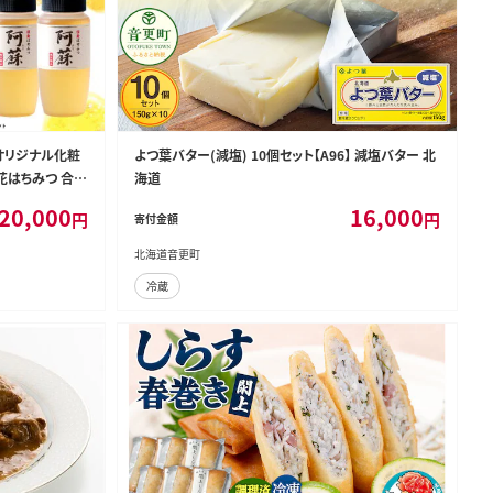
オリジナル化粧
よつ葉バター(減塩) 10個セット【A96】 減塩バター 北
花はちみつ 合計
海道
邪神ちゃん 世紀末
20,000
16,000
円
円
寄付金額
北海道音更町
冷蔵