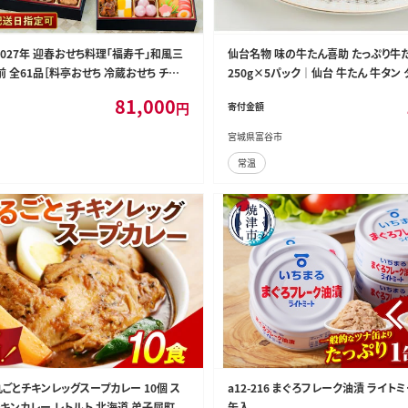
2027年 迎春おせち料理「福寿千」和風三
仙台名物 味の牛たん喜助 たっぷり牛
前 全61品［料亭おせち 冷蔵おせち チルド
250g×5パック｜仙台 牛たん 牛タン 
配送おせち 三段重おせち 数量限定おせち
レトルトカレー 牛肉 肉 老舗 専門店 きす
81,000
円
寄付金額
千賀屋謹製おせち おせち料理 高級おせち
35S05]
宮城県富谷市
常温
丸ごとチキンレッグスープカレー 10個 ス
a12-216 まぐろフレーク油漬 ライトミ
チキンカレー レトルト 北海道 弟子屈町
缶入