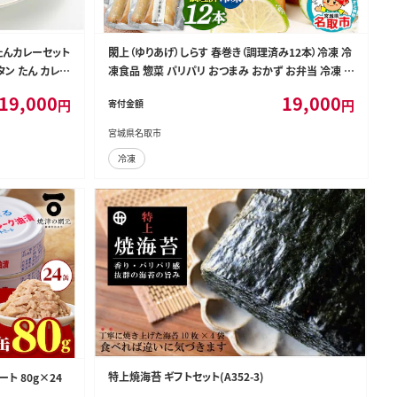
たんカレーセット
閖上（ゆりあげ）しらす 春巻き（調理済み12本）冷凍 冷
タン たん カレー
凍食品 惣菜 パリパリ おつまみ おかず お弁当 冷凍 中
け [0317]
華惣菜 簡単 漁亭 浜や 宮城県 名取市 [春巻 春巻き し
19,000
19,000
円
円
寄付金額
らす シラス 冷凍 冷凍食品 惣菜 パリパリ グルメ おつ
まみ おかず お弁当 冷凍 中華惣菜 簡単 漁亭 浜や 宮
宮城県名取市
城県 名取市]
冷凍
特上焼海苔 ギフトセット(A352-3)
ート 80g×24