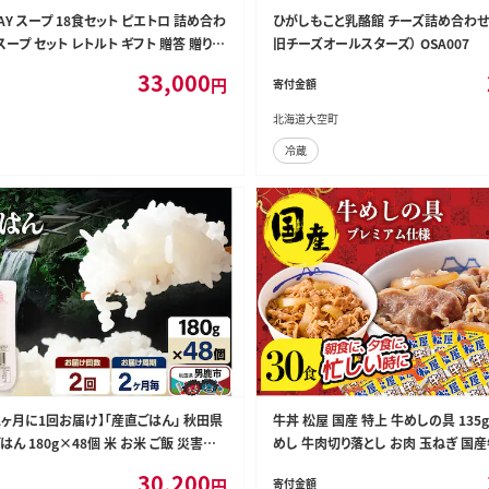
 DAY スープ 18食セット ピエトロ 詰め合わ
ひがしもこと乳酪館 チーズ詰め合わせセ
スープ セット レトルト ギフト 贈答 贈り物
旧チーズオールスターズ） OSA007
ジュ トマトスープ コンソメスープ 長期
33,000
円
寄付金額
 備蓄 送料無料
北海道大空町
冷蔵
2ヶ月に1回お届け】「産直ごはん」 秋田県
牛丼 松屋 国産 特上 牛めしの具 135g
はん 180g×48個 米 お米 ご飯 災害時
めし 牛肉切り落とし お肉 玉ねぎ 国産
 非常食 備蓄 常備 セット パックライス
単 便利 惣菜 夕食 レンチン おかず 
30,200
円
寄付金額
クライス 保存食 災害時 ご飯 ごはん 米
埼玉県 嵐山町 送料無料 冷凍食品 食品