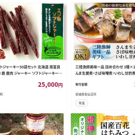
トジャーキー50袋セット 北海道 南富良
三陸漁師美味一品 詰め合わせ 3種×12
 鹿 鹿肉 ジャーキー ソフトジャーキー
んま生姜煮・さば味噌煮・いわし甘酢煮
やつ 加工食品 お肉
宮城県 気仙沼市 20563441] 魚 魚介
25,000
円
寄付金額
単調理 常温保存 小分け さんま 生姜煮
煮
町
宮城県気仙沼市
常温