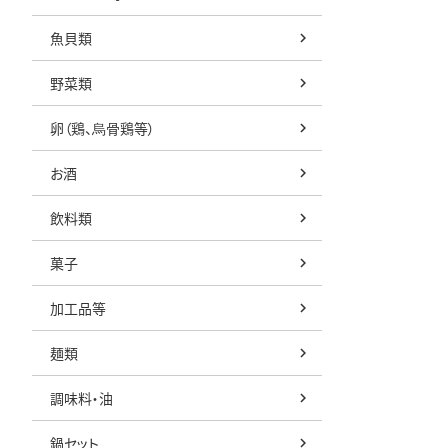
魚貝類
野菜類
卵（鶏、烏骨鶏等）
お酒
飲料類
菓子
加工品等
麺類
調味料・油
鍋セット